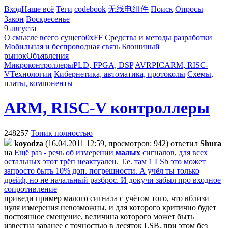
Вход
Наше всё
Теги
codebook
无线电组件
Поиск
Опросы
Закон
Воскресенье
9 августа
О смысле всего сущего
0xFF
Средства и методы разработки
Мобильная и беспроводная связь
Блошиный
рынок
Объявления
Микроконтроллеры
PLD, FPGA, DSP
AVR
PIC
ARM, RISC-
V
Технологии
Кибернетика, автоматика, протоколы
Схемы,
платы, компоненты
ARM, RISC-V контроллеры
248257
Топик полностью
koyodza
(16.04.2011 12:59, просмотров: 942)
ответил
Shura
на
Ещё раз - речь об измерении
малых
сигналов, для всех
остальных этот трёп неактуален. Т.е. там 1 LSb это может
запросто быть 10% доп. погрешности. А учёл ты только
дрейф, но не начальный разброс. И докучи забыл про входное
сопротивление
приведи пример малого сигнала с учётом того, что вблизи
нуля измерения невозможны, и для которого критично будет
постоянное смещение, величина которого может быть
известна заранее с точностью в десяток LSB, при этом без