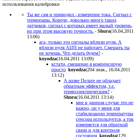
использования калибровки
Ты же сам и приводил - измерение тока. Сигнал с
термопары. Короче, довольно много таких
датчиков, сигнал с которых имеет малый уровень,
но при этом высокую точность.
-
Shura
(16.04.2011
13:06
)
ага, только эти сигналы вблизи нуля. А
вблизи нуля АЦП не работает. Смещать ты
не хочешь. Что делать будем?
-
koyodza
(16.04.2011 13:09
)
кстати, смещение я компенсирую
просто
koyodza
(204 знак., 16.04.2011
13:12
)
А разве Пельте не обладает
обратным эффектом, т.е.
термоэлектрическим?
-
Shura
(16.04.2011 13:14
)
мне в данном случае это не
важно, он у меня для
стабилизации температуры
сенсора используется, а ток
измеряется для обратной
связи и для контроля
состояния
koyodza
(129