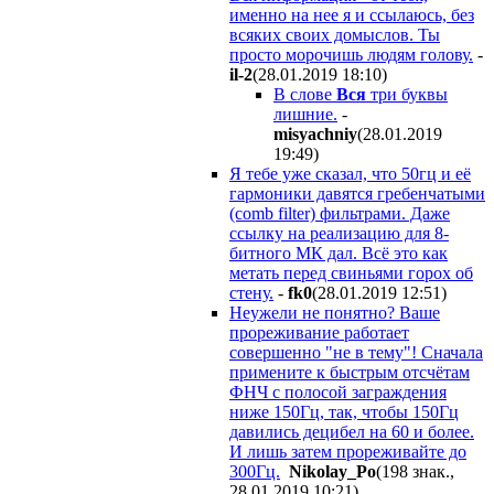
именно на нее я и ссылаюсь, без
всяких своих домыслов. Ты
просто морочишь людям голову.
-
il-2
(28.01.2019 18:10
)
В слове
Вся
три буквы
лишние.
-
misyachniy
(28.01.2019
19:49
)
Я тебе уже сказал, что 50гц и её
гармоники давятся гребенчатыми
(comb filter) фильтрами. Даже
ссылку на реализацию для 8-
битного МК дал. Всё это как
метать перед свиньями горох об
стену.
-
fk0
(28.01.2019 12:51
)
Неужели не понятно? Ваше
прореживание работает
совершенно "не в тему"! Сначала
примените к быстрым отсчётам
ФНЧ с полосой заграждения
ниже 150Гц, так, чтобы 150Гц
давились децибел на 60 и более.
И лишь затем прореживайте до
300Гц.
Nikolay_Po
(198 знак.,
28.01.2019 10:21
)