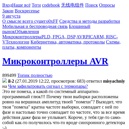
Вход
Наше всё
Теги
codebook
无线电组件
Поиск
Опросы
Закон
Воскресенье
9 августа
О смысле всего сущего
0xFF
Средства и методы разработки
Мобильная и беспроводная связь
Блошиный
рынок
Объявления
Микроконтроллеры
PLD, FPGA, DSP
AVR
PIC
ARM, RISC-
V
Технологии
Кибернетика, автоматика, протоколы
Схемы,
платы, компоненты
Микроконтроллеры AVR
899499
Топик полностью
il-2
(27.01.2019 12:22, просмотров: 683)
ответил
misyachniy
на
Чем зафильтровать сигнал с термопары?
Это не помеха, а какой-то системный аппаратно-
программный глюк!!! Почему твои выборки расположены
ровно на вершинах амплитуд твоей "помехи"? Выходит, что
твоя "помеха" кратна частоте выборки, совпадает с ней по
фазе и настолько точно совпадает по
частоте, что за все время
действия даже фаза не уплывает. Короче, у тебя где-то само-
собой как-то получилось что-то вроде синхронного детектора
:-)