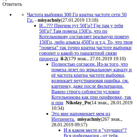
Ответить
Частота выборки 300 Гц кратна частоте сети 50
Гц.
-
misyachniy
(27.01.2019 13:18
)
И...??? Причем тут 50Гц? Где там у тебя
50Гц? Там помеха 150Гц, что по
Котельникову составляет реальную помеху
150Гц, либо альясы 450Гц и т.д. То, что твоя
"помеха" так точно кратна частоте выборки
говорит о какой-то паразитной связи
процесса
il-2
(179 знак., 27.01.2019 19:10
)
Полностью согласен. Из-за того, что
помеха лезет по зеркальному каналу и
её частота кратна частоте выборки,
возникает неустранимая ошибка, см.
картинку, даже после фильтрации.
Важно строго соблюсти условие
Котельникова как при оцифровке, так
и при
Nikolay_Po
(14 знак., 28.01.2019
10:34
)
Это мне напоминает мем из
Интренета.
misyachniy
(267 знак.,
28.01.2019 09:17
)
И в каком месте я "улучшил"?
Вся информация - от тебя,