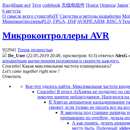
Вход
Наше всё
Теги
codebook
无线电组件
Поиск
Опросы
Закон
6 августа
О смысле всего сущего
0xFF
Средства и методы разработки
Моб
Микроконтроллеры
PLD, FPGA, DSP
AVR
PIC
ARM, RISC-V
Тех
Микроконтроллеры AVR
922941
Топик полностью
De_User
(22.05.2019 20:49, просмотров: 613)
ответил
AlexG
аппаратным вычислением положения и скорости каждого.
Спасибо! Какая максимальная частота планировалась?
Let's come together right now !
Ответить
Кое-что удалось найти. Максимальная частота вход
Спасибо! В итоге AtXmega не подходит по ско
энкодер занятие неблагодарное. Нацелился н
В Хмегах аппаратное каскадирование та
сможет, если только не писать все на ас
Я заводила под старшие разряды п
прерывание по overflow, делала и
А как понять, делать инкрем
место быть. Побочный эффек