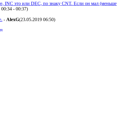
те, INC это или DEC, по знаку CNT. Если он мал (меньше
 00:34 - 00:37
)
е.
-
AlexG
(23.05.2019 06:50
)
ер