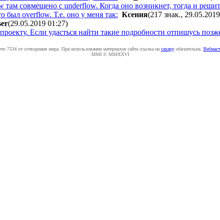
w там совмещено с underflow. Когда оно возникнет, тогда и реши
 был overflow. Т.е. оно у меня так:
Ксения
(217 знак., 29.05.2019
er
(29.05.2019 01:27
)
проекту. Если удасться найти такие подробности отпишусь позж
ето 7534 от сотворения мира. При использовании материалов сайта ссылка на
caxapу
обязательна.
Вебмаст
MMI © MMXXVI