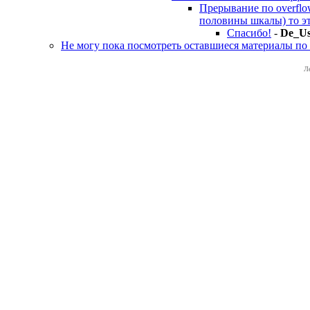
Прерывание по overflo
половины шкалы) то это
Спасибо!
-
De_Us
Не могу пока посмотреть оставшиеся материалы по 
Л