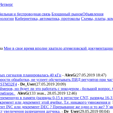
Четверг
ильная и беспроводная связь
Блошиный рынок
Объявления
нологии
Кибернетика, автоматика, протоколы
Схемы, платы, ко
на
Мне в свое время вполне хватило атемеловской документации 
ных сигналов планировалась 40 кГц
-
AlexG
(27.05.2019 18:47
)
рости обработки, не успеет обсчитывать ПИД регулятор при часто
а STM32F4
-
De_User
(27.05.2019 20:09
)
ймеров, но будет ли это работать с энкодером - большой вопрос
семблере.
AlexG
(133 знак., 28.05.2019 12:46
)
еременную в памяти (разряды 0-15 в регистре CNT, разряды 16-3
нкремент или декремент этой ячейке. Т.е. никакого умножения и
ент INC или декремент DEC ? Прерывание же одно и то же? У ме
т увеличения разрешения датчика.
-
De_User
(29.05.2019 00:04
)