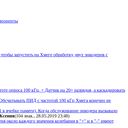
мпоненты
чтобы запустить на Хмеге обработку двух энкодеров с
те опроса 100 кГц. + Датчик на 20+ разрядов, а каскадировать
. Обсчитывать ПИД с частотой 100 кГц Хмега конечно не
1 в ячейке памяти). Когда обслуживание энкодера вызывало
Ксения
(104 знак., 28.05.2019 23:48
)
ня около каждого значения колебания в "+" и в "-" имеют