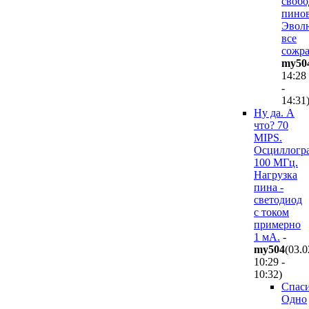
своб
пинов
Эвол
все
сожра
my50
14:28
-
14:31
Ну да. А
что? 70
MIPS.
Осциллогр
100 МГц.
Нагрузка
пина -
светодиод
с током
примерно
1 мА.
-
my504
(03.0
10:29 -
10:32
)
Спаси
Одно