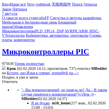
Вход
Наше всё
Теги
codebook
无线电组件
Поиск
Опросы
Закон
Пятница
7 августа
О смысле всего сущего
0xFF
Средства и методы разработки
Мобильная и беспроводная связь
Блошиный
рынок
Объявления
Микроконтроллеры
PLD, FPGA, DSP
AVR
PIC
ARM, RISC-
V
Технологии
Кибернетика, автоматика, протоколы
Схемы,
платы, компоненты
Микроконтроллеры PIC
975639
Топик полностью
Крок
(02.02.2020 14:12, просмотров: 737)
ответил
MBedder
на
Кстати, раз Илья в спячке, попробуй ты -->
Поздно, я уже в запое
Ответить
"- Вы млекопитающий, не правда ли? Да. - В таком
случае приятного млекопитания!"(с)Лем :))
-
MBedder
(02.02.2020 14:37
)
Я не бухаю
m16_home
(217 знак., 02.02.2020
15:00 - 15:03
)