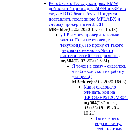
Речь была о Е/Сх, у которых RMW
добавляет 1 цикл - для 24F/H и 33F и в
случае BTG будет Fcy/2. Придется
поставлить последнюю MPLABX и
самому проверить на 33СН
-
MBedder
(02.02.2020 15:16 - 15:18
)
у ЕР я могу проверить только
завтра. Если не отвлекут
текучкой))). Но проку от такого
результата немного. Чисто
синтетический эксперимент.
-
my504
(02.02.2020 15:24
)
Я тоже не сразу - оказалось,
что боевой скоп на работу
утащил :((
-
MBedder
(02.02.2020 16:03
)
Как и следовало
ожидать, код на
dsPIC33EP512GM304:
my504
(537 знак.,
03.02.2020 09:20 -
10:21
)
Ты из моего
кода выкинул
.rept, поэтому