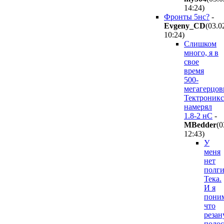
14:24
)
Фронты 5нс?
-
Evgeny_CD
(03.0
10:24
)
Слишком
много, я в
свое
время
500-
мегагерцо
Тектроник
намерял
1.8-2 нС
-
MBedder
(0
12:43
)
У
меня
нет
полги
Тека.
И я
пони
что
резан
полос