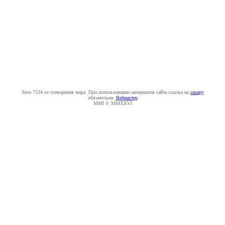
Лето 7534 от сотворения мира. При использовании материалов сайта ссылка на
caxapу
обязательна.
Вебмастер
MMI © MMXXVI