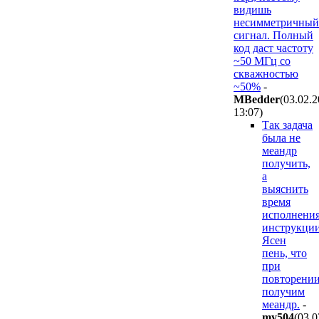
видишь
несимметричный
сигнал. Полный
код даст частоту
~50 МГц со
скважностью
~50%
-
MBedder
(03.02.
13:07
)
Так задача
была не
меандр
получить,
а
выяснить
время
исполнени
инструкции
Ясен
пень, что
при
повторени
получим
меандр.
-
my504
(03.0