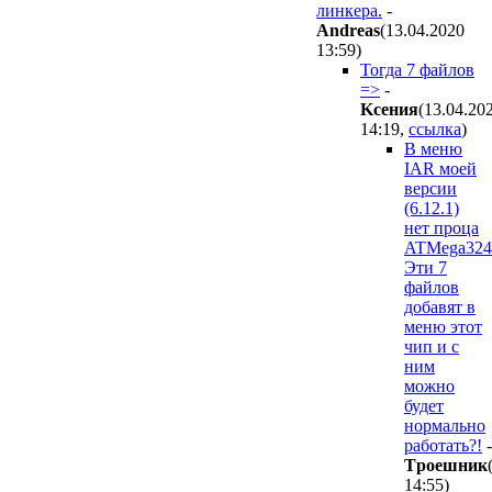
линкера.
-
Andreas
(13.04.2020
13:59
)
Тогда 7 файлов
=>
-
Kceния
(13.04.20
14:19
,
ссылка
)
В меню
IAR моей
версии
(6.12.1)
нет проца
ATMega324
Эти 7
файлов
добавят в
меню этот
чип и с
ним
можно
будет
нормально
работать?!
-
Tpoeшник
14:55
)