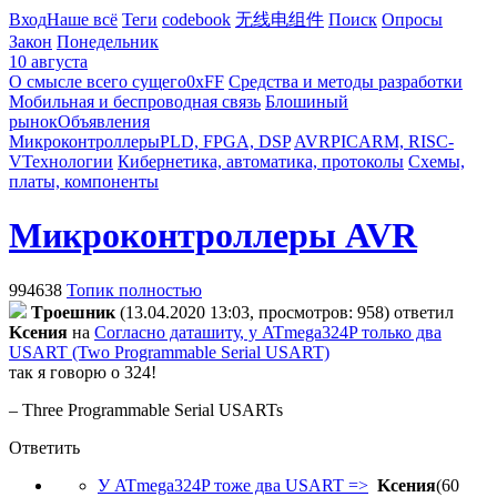
Вход
Наше всё
Теги
codebook
无线电组件
Поиск
Опросы
Закон
Понедельник
10 августа
О смысле всего сущего
0xFF
Средства и методы разработки
Мобильная и беспроводная связь
Блошиный
рынок
Объявления
Микроконтроллеры
PLD, FPGA, DSP
AVR
PIC
ARM, RISC-
V
Технологии
Кибернетика, автоматика, протоколы
Схемы,
платы, компоненты
Микроконтроллеры AVR
994638
Топик полностью
Tpoeшник
(13.04.2020 13:03, просмотров: 958)
ответил
Kceния
на
Согласно даташиту, у ATmega324P только два
USART (Two Programmable Serial USART)
так я говорю о 324!
– Three Programmable Serial USARTs
Ответить
У ATmega324P тоже два USART =>
Kceния
(60