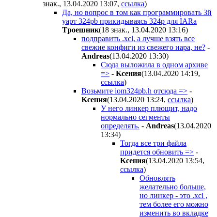
знак., 13.04.2020 13:07
,
ссылка
)
Да, но вопрос в том как программировать 3й
уарт 324pb прикидываясь 324p для IARa
Tpoeшник
(18 знак., 13.04.2020 13:16
)
подправить .xcl, а лучше взять все
свежие конфиги из свежего иара, не?
-
Andreas
(13.04.2020 13:30
)
Сюда выложила в одном архиве
=>
-
Kceния
(13.04.2020 14:19
,
ссылка
)
Возьмите iom324pb.h отсюда =>
-
Kceния
(13.04.2020 13:24
,
ссылка
)
У него линкер плющит, надо
нормально сегменты
определять.
-
Andreas
(13.04.2020
13:34
)
Тогда все три файла
придется обновить =>
-
Kceния
(13.04.2020 13:54
,
ссылка
)
Обновлять
желательно больше,
но линкер - это .xcl ,
тем более его можно
изменить во вкладке