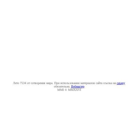
Лето 7534 от сотворения мира. При использовании материалов сайта ссылка на
caxapу
обязательна.
Вебмастер
MMI © MMXXVI