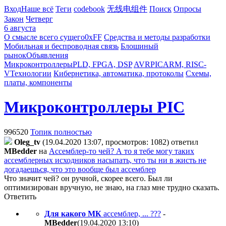
Вход
Наше всё
Теги
codebook
无线电组件
Поиск
Опросы
Закон
Четверг
6 августа
О смысле всего сущего
0xFF
Средства и методы разработки
Мобильная и беспроводная связь
Блошиный
рынок
Объявления
Микроконтроллеры
PLD, FPGA, DSP
AVR
PIC
ARM, RISC-
V
Технологии
Кибернетика, автоматика, протоколы
Схемы,
платы, компоненты
Микроконтроллеры PIC
996520
Топик полностью
Oleg_tv
(19.04.2020 13:07, просмотров: 1082)
ответил
MBedder
на
Ассемблер-то чей? А то я тебе могу таких
ассемблерных исходников насыпать, что ты ни в жисть не
догадаешься, что это вообще был ассемблер
Что значит чей? он ручной, скорее всего. Был ли
оптимизирован вручную, не знаю, на глаз мне трудно сказать.
Ответить
Для какого МК
ассемблер, ... ???
-
MBedder
(19.04.2020 13:10
)