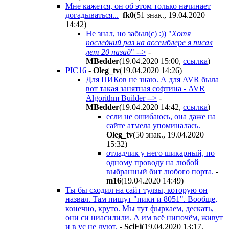
Мне кажется, он об этом только начинает
догадываться...
fk0
(51 знак., 19.04.2020
14:42
)
Не знал, но забыл(с) :)) "
Хотя
последний раз на ассемблере я писал
лет 20 назад
" -->
-
MBedder
(19.04.2020 15:00
,
ссылка
)
PIC16
-
Oleg_tv
(19.04.2020 14:26
)
Для ПИКов не знаю. А для AVR была
вот такая занятная софтина - AVR
Algorithm Builder -->
-
MBedder
(19.04.2020 14:42
,
ссылка
)
если не ошибаюсь, она даже на
сайте атмела упоминалась.
Oleg_tv
(50 знак., 19.04.2020
15:32
)
отладчик у него шикарный, по
одному проводу на любой
выбранный бит любого порта.
-
m16
(19.04.2020 14:49
)
Ты бы сходил на сайт тулзы, которую он
назвал. Там пишут "пики и 8051". Вообще,
конечно, круто. Мы тут фыркаем, дескать,
они си ниасилили. А им всё нипочём, живут
и в ус не дуют.
-
SciFi
(19.04.2020 13:17
,