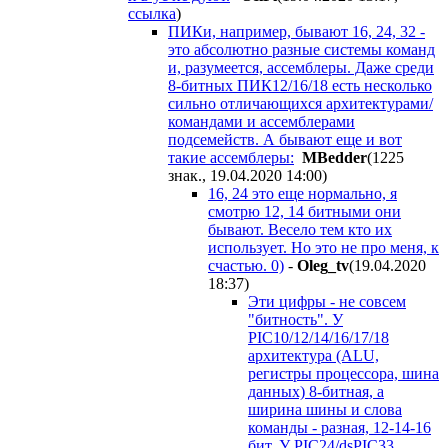
ссылка
)
ПИКи, например, бывают 16, 24, 32 -
это абсолютно разные системы команд
и, разумеется, ассемблеры. Даже среди
8-битных ПИК12/16/18 есть несколько
сильно отличающихся архитектурами/
командами и ассемблерами
подсемейств. А бывают еще и вот
такие ассемблеры:
MBedder
(1225
знак., 19.04.2020 14:00
)
16, 24 это еще нормально, я
смотрю 12, 14 битными они
бывают. Весело тем кто их
использует. Но это не про меня, к
счастью. 0)
-
Oleg_tv
(19.04.2020
18:37
)
Эти цифры - не совсем
"битность". У
PIC10/12/14/16/17/18
архитектура (ALU,
регистры процессора, шина
данных) 8-битная, а
ширина шины и слова
команды - разная, 12-14-16
бит. У PIC24/dsPIC33