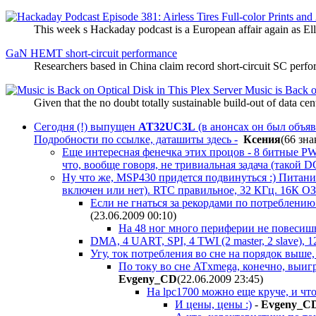
This week s Hackaday podcast is a European affair again as El
GaN HEMT short-circuit performance
Researchers based in China claim record short-circuit SC pe
Music is Back o
Given that the no doubt totally sustainable build-out of data 
Сегодня (!) выпущен
AT32UC3L
(в анонсах он был объявл
Подробности по ссылке, даташиты здесь -
Ксения
(66 зна
Еще интересная фенечка этих процов - 8 битные P
что, вообще говоря, не тривиальная задача (такой D
Ну что же, MSP430 придется подвинуться :) Питание
включен или нет). RTC правильное, 32 КГц. 16К О
Если не гнаться за рекордами по потреблению 
(23.06.2009 00:10
)
На 48 ног много периферии не повесиш
DMA, 4 UART, SPI, 4 TWI (2 master, 2 slave),
Угу, ток потребления во сне на порядок выше, 
По току во сне ATxmega, конечно, выиг
Evgeny_CD
(22.06.2009 23:45
)
На lpc1700 можно еще круче, и чт
И цены, цены :)
-
Evgeny_C