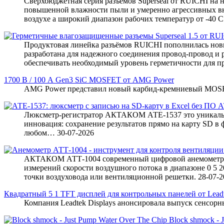
Сверхбюджетная серия разъемов Superseal от RUICHI на 
повышенной влажности пыли и умеренно агрессивных вне
воздухе а широкий диапазон рабочих температур от -40 
Продуктовая линейка разъёмов RUICHI пополнилась новы
разработана для надежного соединения провод-провод и
обеспечивать необходимый уровень герметичности для 
1700 В / 100 А Gen3 SiC MOSFET от AMG Power
AMG Power представил новый карбид-кремниевый MOS
АТ
Люксметр-регистратор АКТАКОМ АТЕ-1537 это уникально
инновация: сохранение результатов прямо на карту SD в 
любом…
30-07-2026
АКТАКОМ АТТ-1004 современный цифровой анемометр реа
измерений скорости воздушного потока в диапазоне 0 5 20
точки воздуховода или вентиляционной решетки.
28-07-2
Квадратный 5 1 TFT дисплей для контрольных панелей от Lead
Компания Leadtek Displays анонсировала выпуск сенсор
Block shmock - 