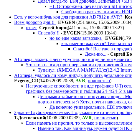
Делал когда-то. Был доволен. Запитывал +5В
+1. Осторожней, без нагрузки БП писю
Свободного разъема питания HDD
Есть у кого-нибудь код для привязки AD7812 к AVR?
Ko
Всем доброго дня!!!
EVGEN
(251 знак., 15.06.2009 10:34
ответ
Сергей Борщ
(411 знак., 15.06.2009 13:27
)
Спасибо!!!
-
EVGEN
(15.06.2009 13:44
)
но во еще какая загвоздка
EVGEN
(179
как именно жалуется? Телепаты в 
Спасибо! Все уже в порядке)
Дежа-вю...
-
Сергей Б
ATxmega: может, я чего упустил, но нигде не могу найти
5 тактов на вход при прерывании однотактовой ком
Тупанул. (XMEGA A MANUAL)::(12.4.2 Interru
ATxmega: удалось ли кому-нибудь получить детальное опи
Evgeny_CD
(14.06.2009 20:38
,
AVR
,
полностью
)
Нагрузочные способности в виде графиков U(I) есть
графиков без размерности и таблицы 24-4(24-5) в ма
Диаграмки таймингов в попугаях я видел. Мож
портов интересны :) Хотя, почти наверняка, о
Да конечно универсальные. EBI отключ
Здрасте Глубокоуважаемые. Подскажите кто знает про tin
Т.Достоевский
(10.06.2009 02:09
,
AVR
,
полностью
)
Если память не пропил, то только в высоковольтно
Именно так. Как минимум, нужен будет STK5