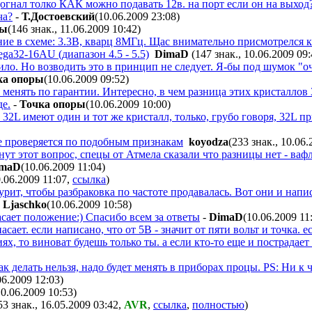
гнал толко КАК можно подавать 12в. на порт если он на выход? 
ча?
-
Т.Достоевский
(10.06.2009 23:08
)
ры
(146 знак., 11.06.2009 10:42
)
е в схеме: 3.3В, кварц 8МГц. Щас внимательно присмотрелся к
ga32-16AU (диапазон 4.5 - 5.5)
DimaD
(147 знак., 10.06.2009 09
тило. Но возводить это в принцип не следует. Я-бы под шумок "
ка опоры
(10.06.2009 09:52
)
я менять по гарантии. Интересно, в чем разница этих кристаллов 
де.
-
Точка опоры
(10.06.2009 10:00
)
 32L имеют один и тот же кристалл, только, грубо говоря, 32L при
ще проверяется по подобным признакам
koyodza
(233 знак., 10.06
ут этот вопрос, спецы от Атмела сказали что разницы нет - вафл
imaD
(10.06.2009 11:04
)
0.06.2009 11:07
,
ссылка
)
рит, чтобы разбраковка по частоте продавалась. Вот они и написа
 Ljaschko
(10.06.2009 10:58
)
пасает положение:) Спасибо всем за ответы
-
DimaD
(10.06.2009 11
асает. если написано, что от 5В - значит от пяти вольт и точка.
ях, то виноват будешь только ты. а если кто-то еще и пострадает 
ак делать нельзя, надо будет менять в приборах процы. PS: Ни к 
06.2009 12:03
)
10.06.2009 10:53
)
53 знак., 16.05.2009 03:42
,
AVR
,
ссылка
,
полностью
)