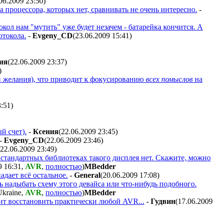
06.2009 23:50
)
процессора, которых нет, сравнивать не очень интересно.
-
окол нам "мутить" уже будет незачем - батарейка кончится. А
отокола.
-
Evgeny_CD
(23.06.2009 15:41
)
ия
(22.06.2009 23:37
)
)
ли желания), что приводит к фокусированию
всех помыслов
на
3:51
)
й счет).
-
Ксения
(22.06.2009 23:45
)
-
Evgeny_CD
(22.06.2009 23:46
)
(22.06.2009 23:49
)
стандартных библиотеках такого дисплея нет. Скажите, можно
9 16:31
,
AVR
,
полностью
)
MBedder
адает всё остальное.
-
General
(20.06.2009 17:08
)
ь надыбать схему этого девайса или что-нибудь подобного.
,
AVR
,
полностью
)
MBedder
лит восстановить практически любой AVR...
-
Гудвин
(17.06.2009