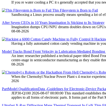
If you re water cooling a PC it s generally accepted that you 
This Filesystem is Born to Fail
Sandboxing a Linux process usually means spending a lot of eff
After Seven CEOs in 10 Years Imagination Is Sticking to Its Strategy
Imagination dumps CPU/NPU dreams doubles down on GPUs and 
08-08-2026
Hacking
Having a fully automated cotton candy vending machine in your 
Model Tracks Bond Front Velocity in Lubrication-Mediated Bonding o
An imec researcher published a technical paper titled Bond Fro
centre-stage in semiconductor manufacturing as they enable thr
08-2026
Chernobyl s Robo
When the Chernobyl Nuclear Power Plant s 4 reactor experience
2026
PartModel QualificationData -Guidelines for Electronic-Device Pac
JEP30-Q100 2026-08-07 00:00:00 This standard establishes the r
applies to all forms of electronic parts. It forms part of the 
Ultrafast X-Ray Diffraction Maps Thermal Transport In GaN Thin 