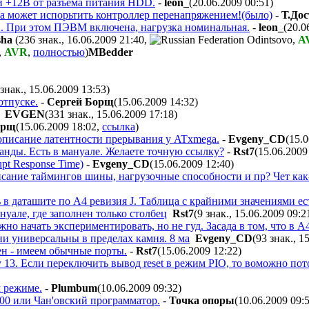
 и +12В от разъема питания HDD.
-
leon_
(20.06.2009 00:51
)
ка может испорьтить контроллер перенапряжением!(было)
-
Т.До
. При этом ПЭВМ включена, нагрузка номинальная.
-
leon_
(20.0
sha
(236 знак., 16.06.2009 21:40
,
,
A
,
AVR
,
полностью
)
MBedder
 знак., 15.06.2009 13:53
)
отпуске.
-
Сергей Борщ
(15.06.2009 14:32
)
EVGEN
(331 знак., 15.06.2009 17:18
)
орщ
(15.06.2009 18:02
,
ссылка
)
 описание латентности прерывания у ATxmega.
-
Evgeny_CD
(15.
анды. Есть в мануале. Желаете точную ссылку?
-
Rst7
(15.06.2009
pt Response Time)
-
Evgeny_CD
(15.06.2009 12:40
)
сание таймингов шины, нагрузочные способности и пр? Чет как-
 в даташите по A4 ревизия J. Таблица с крайними значениями ес
нуале, где заполнен только столбец
Rst7
(9 знак., 15.06.2009 09:2
но начать экспериментировать, но не гуд. Засада в том, что в
ни универсальны в пределах камня. 8 ма
Evgeny_CD
(93 знак., 1
ен - имеем обычные порты.
-
Rst7
(15.06.2009 12:22
)
y 13. Если переключить вывод reset в режим PIO, то воможно по
м режиме.
-
Plumbum
(10.06.2009 09:32
)
00 или Чан'овский программатор.
-
Точка опоры
(10.06.2009 09: