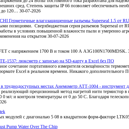
напряжения до 24 Вольт постоянного тока разработана для надеж
шних сред. Степень защиты IP 66 позволяет обеспечивать нео
С до 120…
30-07-2026
Герметичные влагозащищенные разъемы Superseal 1.5 от R
ми позициями. Сверхбюджетная серия разъемов Superseal от RU
 работы в условиях повышенной влажности пыли и умеренно агре
применения на открытом
30-07-2026
FET с напряжением 1700 В и током 100 А A3G100N1700MDSK.
Е-1537: люксметр с записью на SD-карту в Excel без ПО
е сочетание портативного измерителя освещённости термометра
формате Excel в реальном времени. Никакого дополнительного ПО
Анемометр АТТ-1004 - инструмент д
лизующий прецизионный метод нагретой нити термистор в гол
 0 м/с и контроля температуры от 0 до 50 C. Благодаря телеско
026
tek
ных модулей с диагональю 5 08 в квадратном форм-факторе LTK
Just Pump Water Over The Chip