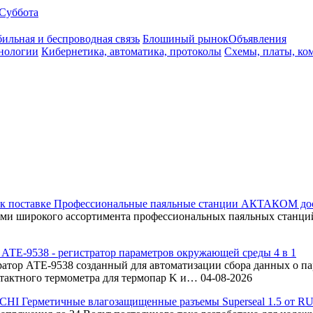
Суббота
ильная и беспроводная связь
Блошиный рынок
Объявления
нологии
Кибернетика, автоматика, протоколы
Схемы, платы, ко
Профессиональные паяльные станции АКТАКОМ дос
ками широкого ассортимента профессиональных паяльных стан
АТЕ-9538 - регистратор параметров окружающей среды 4 в 1
атор АТЕ-9538 созданный для автоматизации сбора данных о п
нтактного термометра для термопар K и…
04-08-2026
Герметичные влагозащищенные разъемы Superseal 1.5 от R