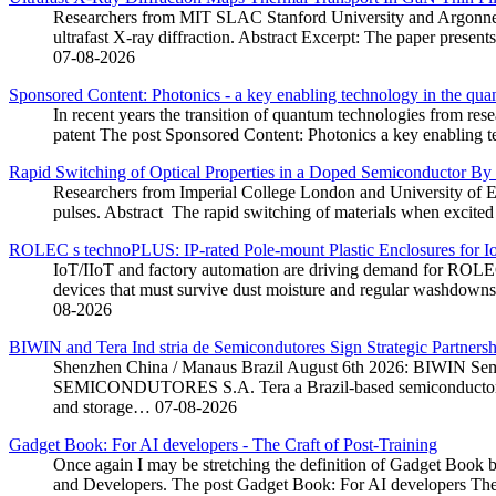
Researchers from MIT SLAC Stanford University and Argonne Nat
ultrafast X-ray diffraction. Abstract Excerpt: The paper presen
07-08-2026
Sponsored Content: Photonics - a key enabling technology in the qu
In recent years the transition of quantum technologies from rese
patent The post Sponsored Content: Photonics a key enabling 
Rapid Switching of Optical Properties in a Doped Semiconductor By
Researchers from Imperial College London and University of Exe
pulses. Abstract The rapid switching of materials when excited b
ROLEC s technoPLUS: IP-rated Pole-mount Plastic Enclosures for I
IoT/IIoT and factory automation are driving demand for ROLEC 
devices that must survive dust moisture and regular washdowns
08-2026
BIWIN and Tera Ind stria de Semicondutores Sign Strategic Partners
Shenzhen China / Manaus Brazil August 6th 2026: BIWIN Se
SEMICONDUTORES S.A. Tera a Brazil-based semiconductor mem
and storage…
07-08-2026
Gadget Book: For AI developers - The Craft of Post-Training
Once again I may be stretching the definition of Gadget Book but
and Developers. The post Gadget Book: For AI developers The 