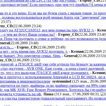
оку потребления во сне LPC17xx уже доступны?
-
Evgeny_CD
(22.
протокол мутим? Если протокол, при чем тут msp&pic?А цены на 
ак-то в это верю. Если мы не будем спать с малым током, то прот
 должны воспользоваться всей мощью борта для "замучения" пр
 23:37
)
eny_CD
(22.06.2009 23:24
)
моплату на AT32UC3A0512, все мои помыслы про AVR32 :).
-
Ксен
 - о чем же будут Ваши помыслы?
-
Evgeny_CD
(22.06.2009 23:40
. Пора уж подумать о семье и ребёнке, но нет возможности (и
eneral
(22.06.2009 23:48
)
 есть....
-
Evgeny_CD
(22.06.2009 23:49
)
ка нет - есть время про AVR32 подумать :).
-
Ксения
(22.06.2009 2
не бывает. Это симулятор семьи. Sims.
-
General
(22.06.2009 23:53
)
eny_CD
(22.06.2009 23:51
)
дорогой, а JTAGICE mkII уже себе купила (по безналу за казенны
 стал доступен - AVR ONE. Еще годик - и цена станет разумной.
то, что с его выходом JTAGICE mkII вдвое подешевел.
-
Ксения
мы в протеусе с использованием Atmega64 и LCD ВС1602А, но в 
программы в микроконтроллере
systemmind
(125 знак., 20.06.200
ируются по типу драйвера, если драйвер совпадает, на 99% совп
с для МК AVR: Fuse Restore Programmers. Хотелось бы где-нибуд
юджета (стоимость на оф.
Паша
(313 знак., 17.06.2009 00:33
,
тр и горстка транзисторов (параллельный программер). Но позво