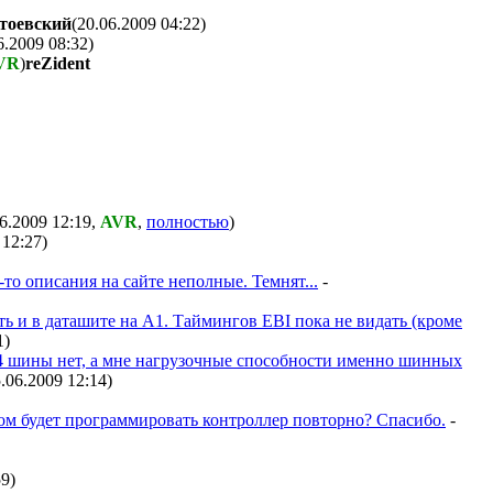
стоевский
(20.06.2009 04:22
)
6.2009 08:32
)
VR
)
reZident
06.2009 12:19
,
AVR
,
полностью
)
 12:27
)
то описания на сайте неполные. Темнят...
-
ть и в даташите на A1. Таймингов EBI пока не видать (кроме
1
)
 A4 шины нет, а мне нагрузочные способности именно шинных
5.06.2009 12:14
)
том будет программировать контроллер повторно? Спасибо.
-
59
)