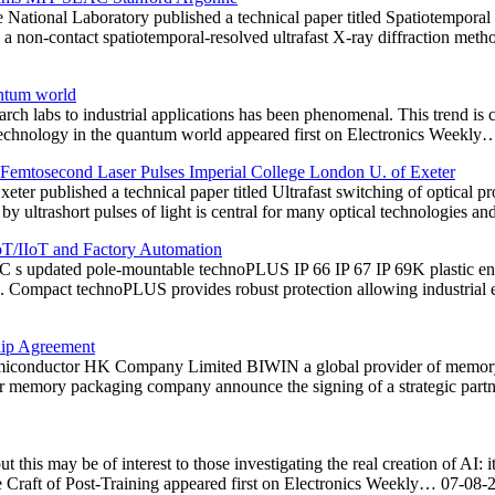
ional Laboratory published a technical paper titled Spatiotemporal m
ts a non-contact spatiotemporal-resolved ultrafast X-ray diffraction me
antum world
arch labs to industrial applications has been phenomenal. This trend is c
technology in the quantum world appeared first on Electronics Weekl
 Femtosecond Laser Pulses Imperial College London U. of Exeter
ter published a technical paper titled Ultrafast switching of optical p
y ultrashort pulses of light is central for many optical technologies an
oT/IIoT and Factory Automation
s updated pole-mountable technoPLUS IP 66 IP 67 IP 69K plastic enclo
. Compact technoPLUS provides robust protection allowing industrial e
hip Agreement
miconductor HK Company Limited BIWIN a global provider of memo
ory packaging company announce the signing of a strategic partner
 this may be of interest to those investigating the real creation of AI: 
Craft of Post-Training appeared first on Electronics Weekly…
07-08-