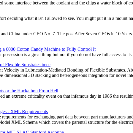
need some interface between the coolant and the chips a water block of 
ort deciding what it isn t allowed to see. You might put it in a moun
China under CEO No. 7. The post After Seven CEOs in 10 Years Imag
 a 6000 Cotton Candy Machine to Fully Control It
possession is a great thing but not if you do not have full access to i
f Flexible Substrates imec
nt Velocity in Lubrication-Mediated Bonding of Flexible Substrates. Ab
ee-dimensional 3D stacking and heterogeneous integration for novel int
ts or the Hackathon From Hell
d an extreme criticality event on that infamous day in 1986 the resul
kages - XML Requirements
equirements for exchanging part data between part manufacturers and th
Part Model XML Schema which covers the parental structure for the elect
Films MIT SLAC Stanford Argonne