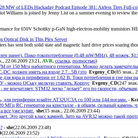
Hackaday Podcast Episode 381: Airless Tires Full-c
liot Williams is joined by Jenny List on a summer evening to review 
rformance for 650V Schottky p-GaN high-electron-mobility transistor
n Optical Disk in This Plex Server
centers has sent both solid state and magnetic hard drive prices soari
ен ранее). Пико-токопотребление (0.48 mW/MHz), 48 ножек, $1.96 
к., 22.06.2009 23:21
,
AVR
,
ссылка
,
полностью
)
WM от 150 Мгц набортного генератора. Можно делать замечатель
C-DC должен иметь на входе 2.7...5В (это
Evgeny_CD
(85 знак., 
 для ядра и периферии от 1.62 В. Токи потребления в сне при ра
ЗУ - можно ОСьку мелкую ставить. Корпус
Evgeny_CD
(247 знак
- не впечатляет. STM32 легко "делает" его по скорости, объема
ь, для периферии юзайте AT32UC3A со 100 или 144 ногами.
-
Кс
 120 МГц RC генератор на кристалле - в общем, сильный камень, ч
а все уже курят.
she
(15 знак., 22.06.2009 23:44
)
рает. Это другой класс камней. Зато на AVR32 можно такой прот
о?
-
she
(22.06.2009 23:48
)
D
(22.06.2009 23:52
)