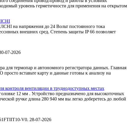
ного соединения провод-провод и работы в условиях
бходимый уровень герметичности для применения на открытом
UICHI
ICHI на напряжения до 24 Вольт постоянного тока
ссивных внешних сред. Степень защиты IP 66 позволяет
30-07-2026
 для термопар и автономного регистратора данных. Главная
 просто вставьте карту и данные готовы к анализу на
ля контроля вентиляции в труднодоступных местах
овке 12 мм . Устройство предназначено для высокоточных
пической ручке длина 280 940 мм вы легко доберетесь до любой
051FTIIT10-V0.
28-07-2026