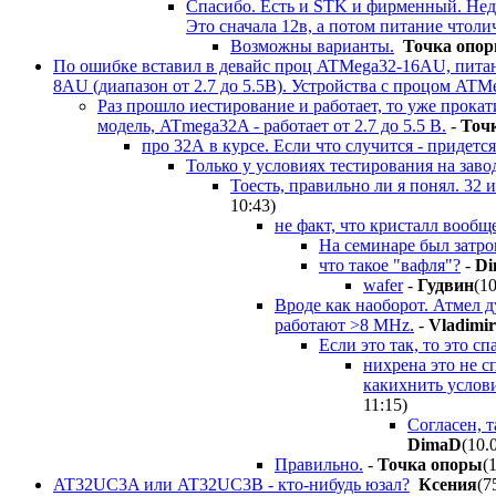
Спасибо. Есть и STK и фирменный. Недо
Это сначала 12в, а потом питание чтоли
Возможны варианты.
Точка опо
По ошибке вставил в девайс проц ATMega32-16AU, питани
8AU (диапазон от 2.7 до 5.5В). Устройства с процом ATMe
Раз прошло иестирование и работает, то уже прока
модель, ATmega32A - работает от 2.7 до 5.5 В.
-
Точ
про 32А в курсе. Если что случится - придетс
Только у условиях тестирования на заво
Тоесть, правильно ли я понял. 32 и
10:43
)
не факт, что кристалл вооб
На семинаре был затрон
что такое "вафля"?
-
D
wafer
-
Гудвин
(1
Вроде как наоборот. Атмел ду
работают >8 MHz.
-
Vladimir
Если это так, то это с
нихрена это не сп
какихнить услови
11:15
)
Согласен, т
DimaD
(10.
Правильно.
-
Точка опоры
(
AT32UC3A или AT32UC3B - кто-нибудь юзал?
Ксения
(7