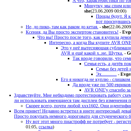
А что, характеристики по т
Минутку, мы спим или 
she
(23.06.2009 00:00
)
Процы будут. Я к
вот проснувшись,
Не, до пико- там как раком до кетая.
-
she
(22.06.2009
Ксения, да Вы просто экспертом становитесь!
-
Evg
Что вы! Просто после того, как я купила де
Интересно, а когда Вы купите AVR ONE
Это у неё вытесняющая сублимация
AVR и ещё какой х..не. Шутка.
-
G
Так вроде говорили, что семья
Семья есть, а дитёв по
Семьи без детей 
Эх.............
-
Evg
Его я никогда не куплю - слишком 
Да вроде уже по 500 евриков
AVR ONE'у спасибо за 
Здравствуйте. Мне небходимо протестировать работу схе
ли использовать имеющиеся там дисплеи без изменения 
Скорее всего, почти любой xxx1602. Они идентифиц
Всем привет! Недавно встретил в инете интересный девай
Просто покупать немного дороговато для студенческого б
Ну вот этот много пиастрофф не потребует - регис
01:05
,
ссылка
)