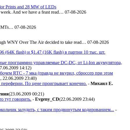
olor Prints and 28 MW of LEDs
the week. And we have a feast read…
07-08-2026
s HEMTs…
07-08-2026
ng though WNY Over The Air decided to take read…
07-08-2026
(64K flash) и $1.47 (16K flash) в партии 10 тыс. шт.
ные программно управляемые DC-DC, от Li-Ion акумулятора,
27.06.2009 14:12
)
бочем RTC - 7 мка (правда не вкурил, сброссер при этом
., 22.06.2009 23:40
)
м, переферии. По цене проигрывает конечно.
-
Михаил Е.
ения
(23.06.2009 00:21
)
то тут говорить.
-
Evgeny_CD
(22.06.2009 23:44
)
окольчик залудить, с таким продвинутым кодированием...
-