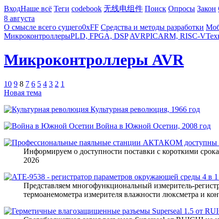
Вход
Наше всё
Теги
codebook
无线电组件
Поиск
Опросы
Закон
8 августа
О смысле всего сущего
0xFF
Средства и методы разработки
Моб
Микроконтроллеры
PLD, FPGA, DSP
AVR
PIC
ARM, RISC-V
Тех
Микроконтроллеры AVR
10
9
8
7
6
5
4
3
2
1
Новая тема
Культурная революция, 1966 год
Война в Южной Осетии, 2008 год
Информируем о доступности поставки с короткими сро
2026
Представляем многофункциональный измеритель-регистр
термоанемометра измерителя влажности люксметра и ко