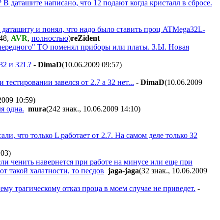
В даташите написано, что 12 подают когда кристалл в сбросе.
 даташиту и понял, что надо было ставить проц ATMega32L-
:48
,
AVR
,
полностью
)
reZident
очередного" ТО поменял приборы или платы. З.Ы. Новая
32 и 32L?
-
DimaD
(10.06.2009 09:57
)
 тестировании завелся от 2.7 а 32 нет...
-
DimaD
(10.06.2009
.2009 10:59
)
я одна.
mura
(242 знак., 10.06.2009 14:10
)
ли, что только L работает от 2.7. На самом деле только 32
:03
)
 если ченить навернется при работе на минусе или еще при
от такой халатности, то песдов
jaga-jaga
(32 знак., 10.06.2009
чему трагическому отказ проца в моем случае не приведет.
-