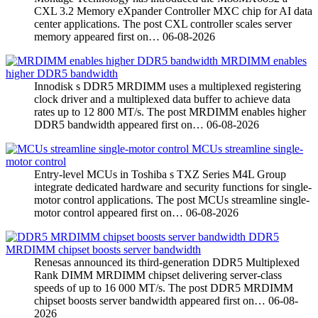
CXL 3.2 Memory eXpander Controller MXC chip for AI data
center applications. The post CXL controller scales server
memory appeared first on…
06-08-2026
MRDIMM enables
higher DDR5 bandwidth
Innodisk s DDR5 MRDIMM uses a multiplexed registering
clock driver and a multiplexed data buffer to achieve data
rates up to 12 800 MT/s. The post MRDIMM enables higher
DDR5 bandwidth appeared first on…
06-08-2026
MCUs streamline single-
motor control
Entry-level MCUs in Toshiba s TXZ Series M4L Group
integrate dedicated hardware and security functions for single-
motor control applications. The post MCUs streamline single-
motor control appeared first on…
06-08-2026
DDR5
MRDIMM chipset boosts server bandwidth
Renesas announced its third-generation DDR5 Multiplexed
Rank DIMM MRDIMM chipset delivering server-class
speeds of up to 16 000 MT/s. The post DDR5 MRDIMM
chipset boosts server bandwidth appeared first on…
06-08-
2026