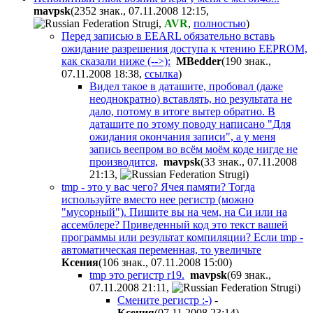
mavpsk
(2352 знак., 07.11.2008 12:15
,
,
AVR
,
полностью
)
Перед записью в EEARL обязательно вставь
ожидание разрешения доступа к чтению EEPROM,
как сказали ниже (-->):
MBedder
(190 знак.,
07.11.2008 18:38
,
ссылка
)
Видел такое в даташите, пробовал (даже
неоднократно) вставлять, но результата не
дало, потому в итоге вытер обратно. В
даташите по этому поводу написано "Для
ожидания окончания записи", а у меня
запись веепром во всём моём коде нигде не
производится,
mavpsk
(33 знак., 07.11.2008
21:13
,
)
tmp - это у вас чего? Ячея памяти? Тогда
используйте вместо нее регистр (можно
"мусорный"). Пишите вы на чем, на Си или на
ассемблере? Приведенный код это текст вашей
программы или результат компиляции? Если tmp -
автоматическая переменная, то увеличьте
Ксения
(106 знак., 07.11.2008 15:00
)
tmp это регистр r19.
mavpsk
(69 знак.,
07.11.2008 21:11
,
)
Смените регистр :-)
-
Ксения
(07.11.2008 23:14
)