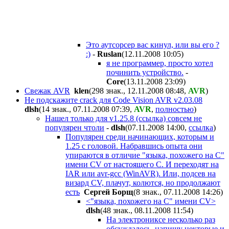
Это аутсорсер вас кинул, или вы его ?
:)
-
Ruslan
(12.11.2008 10:05
)
я не программер, просто хотел
починить устройство.
-
Core
(13.11.2008 23:09
)
Свежак AVR
klen
(298 знак., 12.11.2008 08:48
,
AVR
)
Не подскажите crack для Code Vision AVR v2.03.08
dlsh
(14 знак., 07.11.2008 07:39
,
AVR
,
полностью
)
Нашел только для v1.25.8 (ссылка) совсем не
популярен чтоли
-
dlsh
(07.11.2008 14:00
,
ссылка
)
Популярен среди начинающих, которым и
1.25 с головой. Набравшись опыта они
упираются в отличие "языка, похожего на С"
имени CV от настоящего С. И переходят на
IAR или avr-gcc (WinAVR). Или, подсев на
визард CV, плачут, колются, но продолжают
есть
Сергей Борщ
(8 знак., 07.11.2008 14:26
)
<"языка, похожего на С" имени CV>
dlsh
(48 знак., 08.11.2008 11:54
)
На электрониксе несколько раз
обсуждалось, напишу некторые и