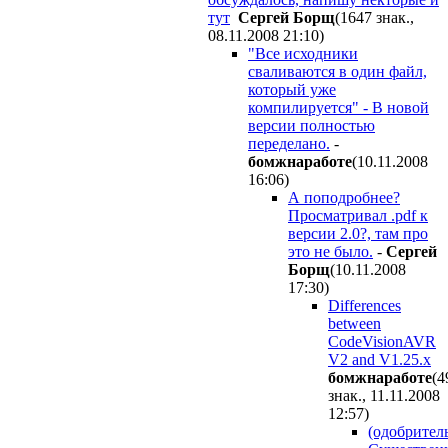
тут
Сергей Борщ
(1647 знак.,
08.11.2008 21:10
)
"Все исходники
сваливаются в один файл,
который уже
компилируется" - В новой
версии полностью
переделано.
-
бомжнаработе
(10.11.2008
16:06
)
А поподробнее?
Просматривал .pdf к
версии 2.0?, там про
это не было.
-
Сергей
Борщ
(10.11.2008
17:30
)
Differences
between
CodeVisionAVR
V2 and V1.25.x
бомжнаработе
(4
знак., 11.11.2008
12:57
)
(одобритель