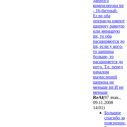
данного
компилятора int
- 16-битный.
Если оба
операнда имеют
ширину равную
или меньшую
int, то оба
расширяются до
int, если у кого-
то ширина
больше, то
расширяется до
него. Т.е. перед
началом
вычислений
ширина не
меньше int И не
меньше
ReAl
(97 знак.,
09.11.2008
14:01
)
Большое
спасибо за
пояснение.