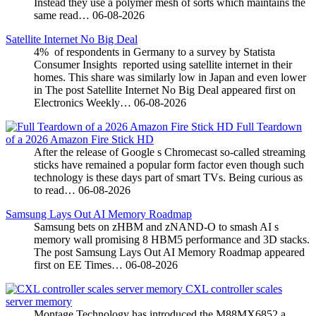
Instead they use a polymer mesh of sorts which maintains the
same read…
06-08-2026
Satellite Internet No Big Deal
4% of respondents in Germany to a survey by Statista
Consumer Insights reported using satellite internet in their
homes. This share was similarly low in Japan and even lower
in The post Satellite Internet No Big Deal appeared first on
Electronics Weekly…
06-08-2026
Full Teardown
of a 2026 Amazon Fire Stick HD
After the release of Google s Chromecast so-called streaming
sticks have remained a popular form factor even though such
technology is these days part of smart TVs. Being curious as
to read…
06-08-2026
Samsung Lays Out AI Memory Roadmap
Samsung bets on zHBM and zNAND-O to smash AI s
memory wall promising 8 HBM5 performance and 3D stacks.
The post Samsung Lays Out AI Memory Roadmap appeared
first on EE Times…
06-08-2026
CXL controller scales
server memory
Montage Technology has introduced the M88MX6852 a