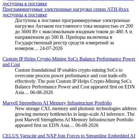
Программируемые электронные нагрузки серии АТН-8ххх
доступны к поставке
Доступны к поставке программируемые электронные
нагрузки Актаком постоянного тока мощностью от 200
до 3600 Вт c максимальным входным током до 480 А и
напряжением до 500 В. Приборы включены в
Государственный реестр средств измерений за
номером…
24-07-2026
Custom IP Helps Crypto-Mining SoCs Balance Performance Power
and Cost
Custom foundational IP enables crypto-mining SoCs to
overcome process power performance and cost trade-offs
effectively. The post Custom IP Helps Crypto-Mining SoCs
Balance Performance Power and Cost appeared first on EDN
Asia…
06-08-2026
Marvell Strengthens AI Memory Infrastructure Portfolio
New storage CXL memory and photonic technologies address
growing memory bottlenecks in large-scale AI inference. The
post Marvell Strengthens AI Memory Infrastructure Portfolio
appeared first on EDN Asia…
06-08-2026
CELUS Variscite and NXP Join Forces to Streamline Embedded AI