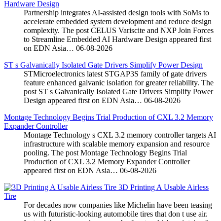
Hardware Design
Partnership integrates AI-assisted design tools with SoMs to
accelerate embedded system development and reduce design
complexity. The post CELUS Variscite and NXP Join Forces
to Streamline Embedded AI Hardware Design appeared first
on EDN Asia…
06-08-2026
ST s Galvanically Isolated Gate Drivers Simplify Power Design
STMicroelectronics latest STGAP3S family of gate drivers
feature enhanced galvanic isolation for greater reliability. The
post ST s Galvanically Isolated Gate Drivers Simplify Power
Design appeared first on EDN Asia…
06-08-2026
Montage Technology Begins Trial Production of CXL 3.2 Memory
Expander Controller
Montage Technology s CXL 3.2 memory controller targets AI
infrastructure with scalable memory expansion and resource
pooling. The post Montage Technology Begins Trial
Production of CXL 3.2 Memory Expander Controller
appeared first on EDN Asia…
06-08-2026
3D Printing A Usable Airless
Tire
For decades now companies like Michelin have been teasing
us with futuristic-looking automobile tires that don t use air.