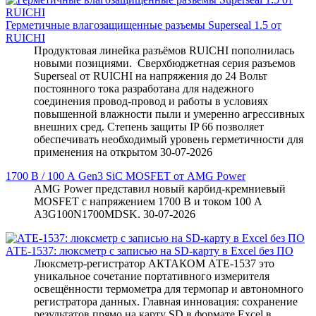
Герметичные влагозащищенные разъемы Superseal 1.5 от
RUICHI
Продуктовая линейка разъёмов RUICHI пополнилась
новыми позициями. Сверхбюджетная серия разъемов
Superseal от RUICHI на напряжения до 24 Вольт
постоянного тока разработана для надежного
соединения провод-провод и работы в условиях
повышенной влажности пыли и умеренно агрессивных
внешних сред. Степень защиты IP 66 позволяет
обеспечивать необходимый уровень герметичности для
применения на открытом
30-07-2026
1700 В / 100 А Gen3 SiC MOSFET от AMG Power
AMG Power представил новый карбид-кремниевый
MOSFET с напряжением 1700 В и током 100 А
A3G100N1700MDSK.
30-07-2026
АТЕ-1537: люксметр с записью на SD-карту в Excel без ПО
Люксметр-регистратор АКТАКОМ АТЕ-1537 это
уникальное сочетание портативного измерителя
освещённости термометра для термопар и автономного
регистратора данных. Главная инновация: сохранение
результатов прямо на карту SD в формате Excel в