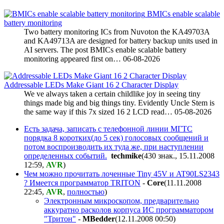
BMICs enable scalable
battery monitoring
Two battery monitoring ICs from Nuvoton the KA49703A
and KA49713A are designed for battery backup units used in
AI servers. The post BMICs enable scalable battery
monitoring appeared first on…
06-08-2026
Addressable LEDs Make Giant 16 2 Character Display
We ve always taken a certain childlike joy in seeing tiny
things made big and big things tiny. Evidently Uncle Stem is
the same way if this 7x sized 16 2 LCD read…
05-08-2026
Есть задача, записать с телефонной линии МГТС
порядка 8 коротких(до 5 сек) голосовых сообщений и
потом воспроизводить их туда же, при наступлении
определенных событий.
techmike
(430 знак., 15.11.2008
12:59
,
AVR
)
Чем можно прочитать лоченные Tiny 45V и AT90LS2343
? Имеется программатор TRITON
-
Core
(11.11.2008
22:45
,
AVR
,
полностью
)
Электронным микроскопом, предварительно
аккуратно расколов корпуса ИС программатором
"Тритон"
-
MBedder
(12.11.2008 00:50
)