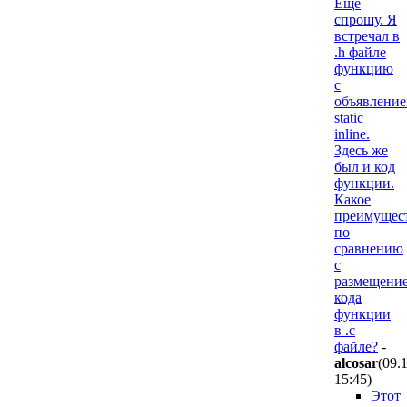
Еще
спрошу. Я
встречал в
.h файле
функцию
с
объявлени
static
inline.
Здесь же
был и код
функции.
Какое
преимущес
по
сравнению
с
размещени
кода
функции
в .c
файле?
-
alcosar
(09.
15:45
)
Этот