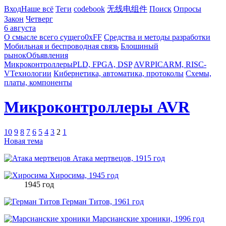
Вход
Наше всё
Теги
codebook
无线电组件
Поиск
Опросы
Закон
Четверг
6 августа
О смысле всего сущего
0xFF
Средства и методы разработки
Мобильная и беспроводная связь
Блошиный
рынок
Объявления
Микроконтроллеры
PLD, FPGA, DSP
AVR
PIC
ARM, RISC-
V
Технологии
Кибернетика, автоматика, протоколы
Схемы,
платы, компоненты
Микроконтроллеры AVR
10
9
8
7
6
5
4
3
2
1
Новая тема
Атака мертвецов, 1915 год
Хиросима, 1945 год
1945 год
Герман Титов, 1961 год
Марсианские хроники, 1996 год