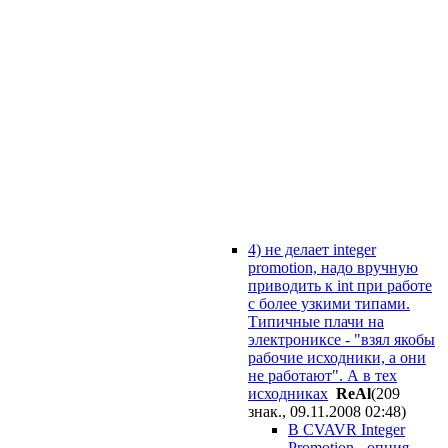
4) не делает integer
promotion, надо вручную
приводить к int при работе
с более узкими типами.
Типичные плачи на
электрониксе - "взял якобы
рабочие исходники, а они
не работают". А в тех
исходниках
ReAl
(209
знак., 09.11.2008 02:48
)
В CVAVR Integer
Promotion - опция,