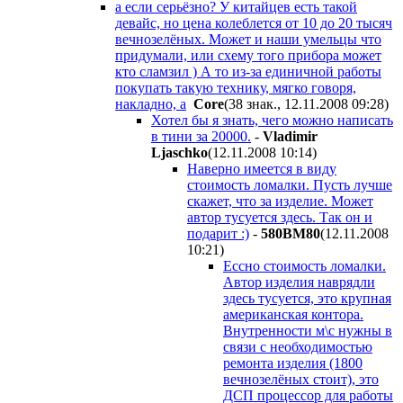
а если серьёзно? У китайцев есть такой
девайс, но цена колеблется от 10 до 20 тысяч
вечнозелёных. Может и наши умельцы что
придумали, или схему того прибора может
кто сламзил ) А то из-за единичной работы
покупать такую технику, мягко говоря,
накладно, а
Core
(38 знак., 12.11.2008 09:28
)
Хотел бы я знать, чего можно написать
в тини за 20000.
-
Vladimir
Ljaschko
(12.11.2008 10:14
)
Наверно имеется в виду
стоимость ломалки. Пусть лучше
скажет, что за изделие. Может
автор тусуется здесь. Так он и
подарит :)
-
580BM80
(12.11.2008
10:21
)
Ессно стоимость ломалки.
Автор изделия наврядли
здесь тусуется, это крупная
американская контора.
Внутренности м\с нужны в
связи с необходимостью
ремонта изделия (1800
вечнозелёных стоит), это
ДСП процессор для работы