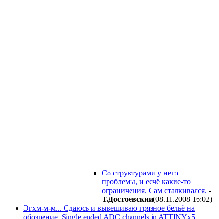
Со структурами у него
проблемы, и есчё какие-то
ограничения. Сам сталкивался.
-
Т.Достоевский
(08.11.2008 16:02
)
Эгхм-м-м... Сдаюсь и вывешиваю грязное бельё на
обозрение. Single ended ADC channels in ATTINYx5.