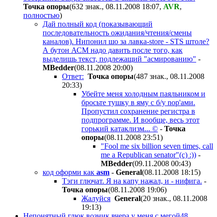
Точка опоры
(632 знак., 08.11.2008 18:07
,
AVR
,
полностью
)
Дай полный код (показывающий
последовательность ожидания/чтения/смены
каналов). Нипонил шо за лавка-store - STS штоле?
А бутон АСМ надо давить после того, как
выделишь текст, подлежащий "асмированию"
-
MBedder
(08.11.2008 20:00
)
Ответ:
Точка опоры
(487 знак., 08.11.2008
20:33
)
Убейте меня холодным паяльником и
бросьте тушку в яму с б/у nop'ами.
Пропустил сохранение регистра в
подпрограмме. И вообще, весь этот
горький катаклизм... ©
-
Точка
опоры
(08.11.2008 23:51
)
"Fool me six billion seven times, call
me a Republican senator"(с) :))
-
MBedder
(09.11.2008 00:43
)
код оформи как
asm
-
General
(08.11.2008 18:15
)
Тэги глючат. Я на капу нажал, и - нифига.
-
Точка опоры
(08.11.2008 19:06
)
Жалуйся
General
(20 знак., 08.11.2008
19:13
)
Непонятный глюк возник вчера у меня с мегой48...