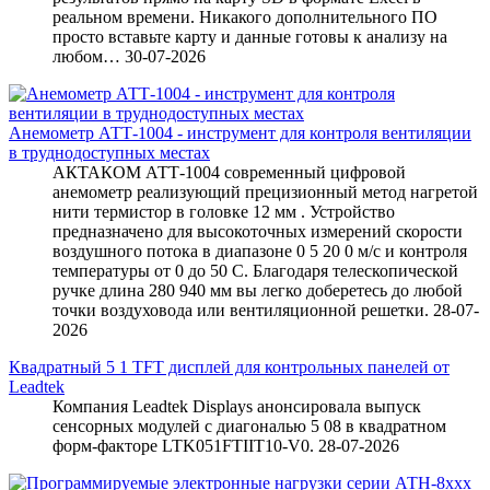
реальном времени. Никакого дополнительного ПО
просто вставьте карту и данные готовы к анализу на
любом…
30-07-2026
Анемометр АТТ-1004 - инструмент для контроля вентиляции
в труднодоступных местах
АКТАКОМ АТТ-1004 современный цифровой
анемометр реализующий прецизионный метод нагретой
нити термистор в головке 12 мм . Устройство
предназначено для высокоточных измерений скорости
воздушного потока в диапазоне 0 5 20 0 м/с и контроля
температуры от 0 до 50 C. Благодаря телескопической
ручке длина 280 940 мм вы легко доберетесь до любой
точки воздуховода или вентиляционной решетки.
28-07-
2026
Квадратный 5 1 TFT дисплей для контрольных панелей от
Leadtek
Компания Leadtek Displays анонсировала выпуск
сенсорных модулей с диагональю 5 08 в квадратном
форм-факторе LTK051FTIIT10-V0.
28-07-2026