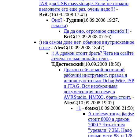
IAR для USB mass storage. Если не сложно
выложите его ещё раз, очень надо!!!
-
BriG
(16.09.2008 17:41
)
Оно?
-
Гудвин
(16.09.2008 19:27
,
ссылка
)
Да да оно, огромное спасибо!!!
-
BriG
(17.09.2008 07:56
)
:) на самом деле нет, обычное внутрисхемное
и все
-
AlexG
(10.09.2008 18:47
)
:( А дракон стоит брать? Чёта на ссайте
атмела только онлайн хелп.
-
Т.Достоевский
(10.09.2008 18:56
)
Дракон сейчас мой основной
рабочий инструмент, правда я
использую только DebugWire, ISP
и JTAG. Вся необходимая
документация по нему в
AVRStudio. ИМХО, брать стоит.
-
AlexG
(10.09.2008 19:02
)
+1
-
бомж
(10.09.2008 21:50
)
А почему тогда jtagise
стоит 8000 а дракон
2000 ? Что-то там
"урезали"? ЗЫ. Надо
новые меги 88, и 128.