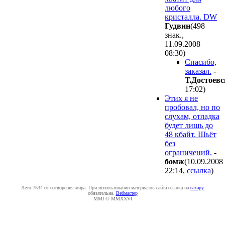
любого
кристалла. DW
Гудвин
(498
знак.,
11.09.2008
08:30
)
Спасибо,
заказал.
-
Т.Достоев
17:02
)
Этих я не
пробовал, но по
слухам, отладка
будет лишь до
48 кбайт. Шьёт
без
ограничений.
-
бомж
(10.09.2008
22:14
,
ссылка
)
Лето 7534 от сотворения мира. При использовании материалов сайта ссылка на
caxapу
обязательна.
Вебмастер
MMI © MMXXVI