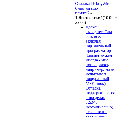
Отладка DebugWire
будет на всю
память?
-
Т.Достоевский
(10.09.
22:03
)
Дракон
выгоднее. Там
есть все,
включая
параллельный
программатор
(бывает нужен
иногда - мне
пригодилось,
например, когда
испытывал
нащупанный
MSE глюк).
Отладка
поддерживается
в пределах
32к(48
неофициально),
чего вполне
хватит для