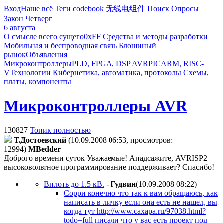
Вход
Наше всё
Теги
codebook
无线电组件
Поиск
Опросы
Закон
Четверг
6 августа
О смысле всего сущего
0xFF
Средства и методы разработки
Мобильная и беспроводная связь
Блошиный
рынок
Объявления
Микроконтроллеры
PLD, FPGA, DSP
AVR
PIC
ARM, RISC-
V
Технологии
Кибернетика, автоматика, протоколы
Схемы,
платы, компоненты
Микроконтроллеры AVR
130827
Топик полностью
Т.Достоевский
(10.09.2008 06:53, просмотров:
12994)
MBedder
Доброго времени суток Уважаемые! Ападсажите, AVRISP2
высоковольтное программирование поддерживает? Спасибо!
Вплоть до 1.5 кВ.
-
Гудвин
(10.09.2008 08:22
)
Сорри конечно что так к вам обращаюсь, как
написать в личку если она есть не нашел, вы
когда тут http://www.caxapa.ru/97038.html?
todo=full писали что у вас есть проект под