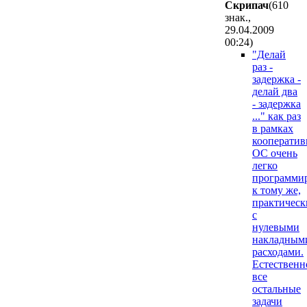
Скрипач
(610
знак.,
29.04.2009
00:24
)
"Делай
раз -
задержка -
делай два
- задержка
..." как раз
в рамках
кооператив
ОС очень
легко
программир
к тому же,
практическ
с
нулевыми
накладным
расходами.
Естественн
все
остальные
задачи