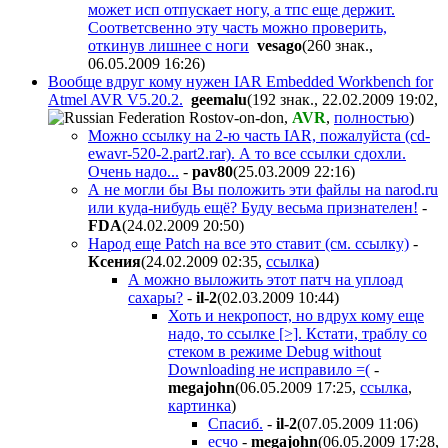
может исп отпускает ногу, а тпс еще держит.
Соответсвенно эту часть можно проверить,
откинув лишнее с ноги
vesago
(260 знак.,
06.05.2009 16:26
)
Вообще вдруг кому нужен IAR Embedded Workbench for
Atmel AVR V5.20.2.
geemalu
(192 знак., 22.02.2009 19:02
,
,
AVR
,
полностью
)
Можно ссылку на 2-ю часть IAR, пожалуйста (cd-
ewavr-520-2.part2.rar). А то все ссылки сдохли.
Очень надо...
-
pav80
(25.03.2009 22:16
)
А не могли бы Вы положить эти файлы на narod.ru
или куда-нибудь ещё? Буду весьма признателен!
-
FDA
(24.02.2009 20:50
)
Народ еще Patch на все это ставит (см. ссылку)
-
Ксения
(24.02.2009 02:35
,
ссылка
)
А можно выложить этот патч на уплоад
сахары?
-
il-2
(02.03.2009 10:44
)
Хоть и некропост, но вдрух кому еще
надо, то ссылке [>]. Кстати, траблу со
стеком в режиме Debug without
Downloading не исправило =(
-
megajohn
(06.05.2009 17:25
,
ссылка
,
картинка
)
Спасиб.
-
il-2
(07.05.2009 11:06
)
есчо
-
megajohn
(06.05.2009 17:28
,