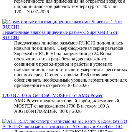
герметичности для применения на открытом воздухе а
широкий диапазон рабочих температур от -40 С до
120…
30-07-2026
Герметичные влагозащищенные разъемы Superseal 1.5 от
RUICHI
Продуктовая линейка разъёмов RUICHI пополнилась
новыми позициями. Сверхбюджетная серия разъемов
Superseal от RUICHI на напряжения до 24 Вольт
постоянного тока разработана для надежного
соединения провод-провод и работы в условиях
повышенной влажности пыли и умеренно агрессивных
внешних сред. Степень защиты IP 66 позволяет
обеспечивать необходимый уровень герметичности для
применения на открытом
30-07-2026
1700 В / 100 А Gen3 SiC MOSFET от AMG Power
AMG Power представил новый карбид-кремниевый
MOSFET с напряжением 1700 В и током 100 А
A3G100N1700MDSK.
30-07-2026
АТЕ-1537: люксметр с записью на SD-карту в Excel без ПО
Люксметр-регистратор АКТАКОМ АТЕ-1537 это