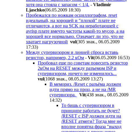
хотя она стояла с запасом < 1/4.
-
Vladimir
Ljaschko
(06.05.2009 18:30
)
Пробежался по ножкам осциллографом, reset
идеальный, на хорошей и "плохой" плате не
отличаются, а вот на SCK на неработающей с
avrisp плате вмечто частоты какой-то мусор, а на
хорошей все нормально. Означает ли это, что не
хватает нагрузочной
vul
(305 знак., 06.05.2009
17:33
)
Между супервизором и линией сброса вставь
резистор, например, 2.2 кОм
-
Vit
(06.05.2009 16:53
)
Пробовал еще по советам повесить резистор
2кОм на RESET между разъемом ISP и
супервизором, ничего не изменилось...
vul
(1068 знак., 08.05.2009 13:27
)
В мемориз. /Reset с разъёма должен
идти прямо на проц, а не на /MR
супервизора.
Vit
(438 знак., 08.05.2009
14:32
)
То бишь с супервизором в
принципе работать не будет?
/RESET c ISP должен идти на
/RESET атмеги? Тогда мне не
вполне понятна фраза "выход
супервизора к процу через