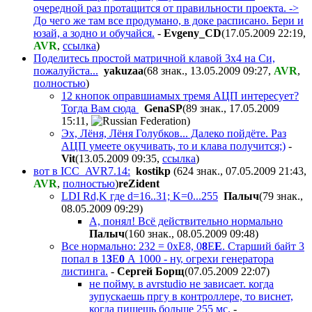
очередной раз протащится от правильности проекта. ->
До чего же там все продумано, в доке расписано. Бери и
юзай, а зодно и обучайся.
-
Evgeny_CD
(17.05.2009 22:19
,
AVR
,
ссылка
)
Поделитесь простой матричной клавой 3х4 на Си,
пожалуйста...
yakuzaa
(68 знак., 13.05.2009 09:27
,
AVR
,
полностью
)
12 кнопок оправшиамых тремя АЦП интересует?
Тогда Вам сюда
GenaSP
(89 знак., 17.05.2009
15:11
,
)
Эх, Лёня, Лёня Голубков... Далеко пойдёте. Раз
АЦП умеете окучивать, то и клава получится;)
-
Vit
(13.05.2009 09:35
,
ссылка
)
вот в ICC_AVR7.14:
kostikp
(624 знак., 07.05.2009 21:43
,
AVR
,
полностью
)
reZident
LDI Rd,K где d=16..31; K=0...255
Палыч
(79 знак.,
08.05.2009 09:29
)
А, понял! Всё действительно нормально
Палыч
(160 знак., 08.05.2009 09:48
)
Все нормально: 232 = 0xE8, 0
8
E
E
. Старший байт 3
попал в 1
3
E
0
А 1000 - ну, огрехи генератора
листинга.
-
Сергей Борщ
(07.05.2009 22:07
)
не пойму. в avrstudio не зависает. когда
зупускаешь пргу в контроллере, то виснет,
когда пишешь больше 255 мс.
-