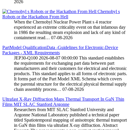
2026
Chernobyl s
Robots or the Hackathon From Hell
When the Chernobyl Nuclear Power Plant s 4 reactor
experienced an extreme criticality event on that infamous day
in 1986 the resulting steam explosion and lack of any kind of
containment read…
07-08-2026
PartModel QualificationData -Guidelines for Electronic-Device
Packages - XML Requirements
JEP30-Q100 2026-08-07 00:00:00 This standard establishes
the requirements for exchanging part data between part
manufacturers and their customers for electrical and electronic
products. This standard applies to all forms of electronic parts.
It forms part of the Part Model XML Schema which covers
the parental structure for the electrical physical thermal supply
chain assembly process…
07-08-2026
Ultrafast X-Ray Diffraction Maps Thermal Transport In GaN Thin
Films MIT SLAC Stanford Argonne
Researchers from MIT SLAC Stanford University and
Argonne National Laboratory published a technical paper
titled Spatiotemporal mapping of anisotropic thermal transport
in GaN thin films via ultrafast X-ray diffraction. Abstract