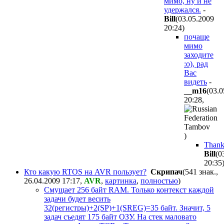
мимо, ну и не
удержался.
-
Bill
(03.05.2009
20:24
)
почаще
мимо
заходите
:о), рад
Вас
видеть
-
__m16
(03.0
20:28
,
)
Thank
Bill
(0
20:35
Кто какую RTOS на AVR пользует?
Скрипач
(541 знак.,
26.04.2009 17:17
,
AVR
,
картинка
,
полностью
)
Смущает 256 байт RAM. Только контекст каждой
задачи будет весить
32(регистры)+2(SP)+1(SREG)=35 байт. Значит, 5
задач съедят 175 байт ОЗУ. На стек маловато