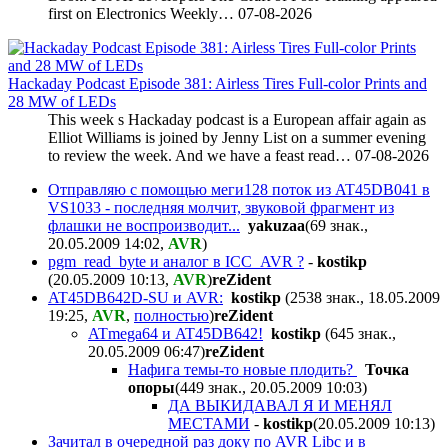
first on Electronics Weekly…
07-08-2026
Hackaday Podcast Episode 381: Airless Tires Full-color Prints and
28 MW of LEDs
This week s Hackaday podcast is a European affair again as
Elliot Williams is joined by Jenny List on a summer evening
to review the week. And we have a feast read…
07-08-2026
Отправляю с помощью меги128 поток из AT45DB041 в
VS1033 - последняя молчит, звуковой фрагмент из
флашки не воспроизводит...
yakuzaa
(69 знак.,
20.05.2009 14:02
,
AVR
)
pgm_read_byte и аналог в ICC_AVR ?
-
kostikp
(20.05.2009 10:13
,
AVR
)
reZident
AT45DB642D-SU и AVR:
kostikp
(2538 знак., 18.05.2009
19:25
,
AVR
,
полностью
)
reZident
ATmega64 и AT45DB642!
kostikp
(645 знак.,
20.05.2009 06:47
)
reZident
Нафига темы-то новые плодить?
Точка
опоры
(449 знак., 20.05.2009 10:03
)
ДА ВЫКИДАВАЛ Я И МЕНЯЛ
МЕСТАМИ
-
kostikp
(20.05.2009 10:13
)
Зачитал в очередной раз доку по AVR Libc и в