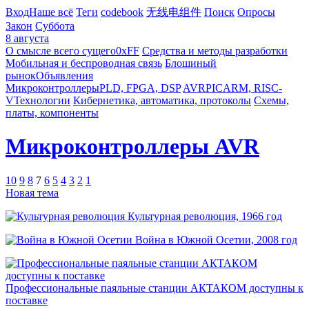
Вход
Наше всё
Теги
codebook
无线电组件
Поиск
Опросы
Закон
Суббота
8 августа
О смысле всего сущего
0xFF
Средства и методы разработки
Мобильная и беспроводная связь
Блошиный
рынок
Объявления
Микроконтроллеры
PLD, FPGA, DSP
AVR
PIC
ARM, RISC-
V
Технологии
Кибернетика, автоматика, протоколы
Схемы,
платы, компоненты
Микроконтроллеры AVR
10
9
8
7
6
5
4
3
2
1
Новая тема
Культурная революция, 1966 год
Война в Южной Осетии, 2008 год
Профессиональные паяльные станции АКТАКОМ доступны к
поставке