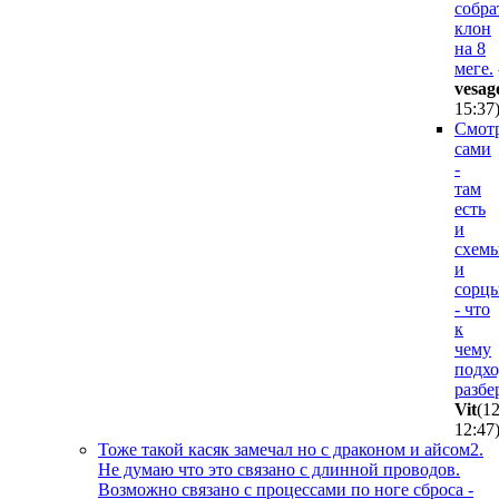
собра
клон
на 8
меге.
vesag
15:37
Смот
сами
-
там
есть
и
схем
и
сорц
- что
к
чему
подхо
разбе
Vit
(1
12:47
Тоже такой касяк замечал но с драконом и айсом2.
Не думаю что это связано с длинной проводов.
Возможно связано с процессами по ноге сброса -