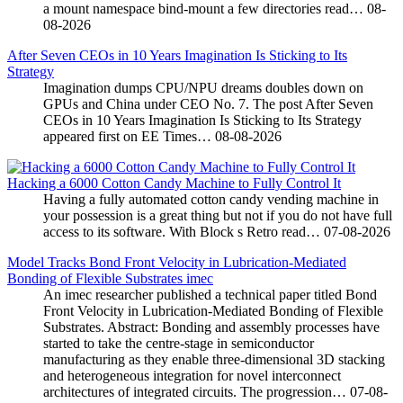
a mount namespace bind-mount a few directories read…
08-
08-2026
After Seven CEOs in 10 Years Imagination Is Sticking to Its
Strategy
Imagination dumps CPU/NPU dreams doubles down on
GPUs and China under CEO No. 7. The post After Seven
CEOs in 10 Years Imagination Is Sticking to Its Strategy
appeared first on EE Times…
08-08-2026
Hacking a 6000 Cotton Candy Machine to Fully Control It
Having a fully automated cotton candy vending machine in
your possession is a great thing but not if you do not have full
access to its software. With Block s Retro read…
07-08-2026
Model Tracks Bond Front Velocity in Lubrication-Mediated
Bonding of Flexible Substrates imec
An imec researcher published a technical paper titled Bond
Front Velocity in Lubrication-Mediated Bonding of Flexible
Substrates. Abstract: Bonding and assembly processes have
started to take the centre-stage in semiconductor
manufacturing as they enable three-dimensional 3D stacking
and heterogeneous integration for novel interconnect
architectures of integrated circuits. The progression…
07-08-