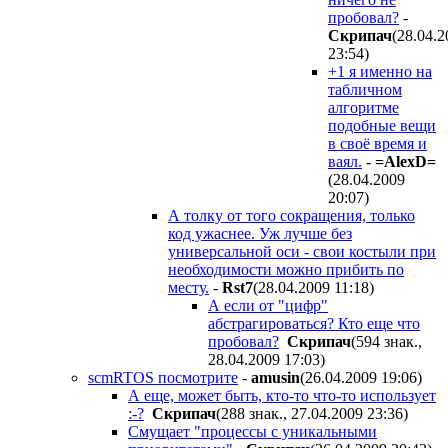
пробовал?
-
Скрипач
(28.04.2
23:54
)
+1 я именно на
табличном
алгоритме
подобные вещи
в своё время и
ваял.
-
=AlexD=
(28.04.2009
20:07
)
А толку от того сокращения, только
код ужаснее. Уж лучше без
универсальной оси - свои костыли при
необходимости можно прибить по
месту.
-
Rst7
(28.04.2009 11:18
)
А если от "цифр"
абстрагироваться? Кто еще что
пробовал?
Скрипач
(594 знак.,
28.04.2009 17:03
)
scmRTOS посмотрите
-
amusin
(26.04.2009 19:06
)
А еще, может быть, кто-то что-то использует
:-?
Скрипач
(288 знак., 27.04.2009 23:36
)
Смущает "процессы с уникальными