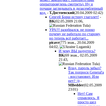
операторов(лень смотреть). Ну и
почаще заглядывать в дизасемблерный
код.
-
Т.Достоевский
(20.04.2009 02:42
)
Сергей Борщ истину глаголет!
-
BK
(02.05.2009 21:06
,
)
УРА!!! разобрался. не понял
почему не работало по старому,
но теперь всё работает...
picavr
(775 знак., 20.04.2009
04:02
,
)
И чему ВЫ радуетесь?
BK
(69 знак., 02.05.2009
21:43
,
)
Влад, пароль забыл?
Так попроси General'а
- восстановит. Или
нет? :))
-
MBedder
(02.05.2009
23:01
)
Нет! Сам
справлюсь. Я
просто шел