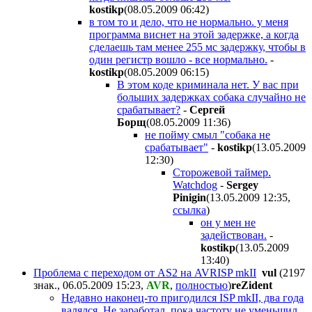
kostikp
(08.05.2009 06:42
)
в том то и дело, что не нормально. у меня
программа виснет на этой задержке, а когда
сделаешь там менее 255 мс задержку, чтобы в
один регистр вошло - все нормально.
-
kostikp
(08.05.2009 06:15
)
В этом коде криминала нет. У вас при
больших задержках собака случайно не
срабатывает?
-
Сергей
Борщ
(08.05.2009 11:36
)
не пойму смыл "собака не
срабатывает"
-
kostikp
(13.05.2009
12:30
)
Сторожевой таймер.
Watchdog
-
Sergey
Pinigin
(13.05.2009 12:35
,
ссылка
)
он у мен не
задействован.
-
kostikp
(13.05.2009
13:40
)
Проблема с переходом от AS2 на AVRISP mkII
vul
(2197
знак., 06.05.2009 15:23
,
AVR
,
полностью
)
reZident
Недавно наконец-то пригодился ISP mkII, два года
валялся. Не заработал, пока частоту не уменьшил,