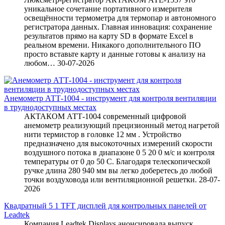
уникальное сочетание портативного измерителя
освещённости термометра для термопар и автономного
регистратора данных. Главная инновация: сохранение
результатов прямо на карту SD в формате Excel в
реальном времени. Никакого дополнительного ПО
просто вставьте карту и данные готовы к анализу на
любом…
30-07-2026
Анемометр АТТ-1004 - инструмент для контроля вентиляции
в труднодоступных местах
АКТАКОМ АТТ-1004 современный цифровой
анемометр реализующий прецизионный метод нагретой
нити термистор в головке 12 мм . Устройство
предназначено для высокоточных измерений скорости
воздушного потока в диапазоне 0 5 20 0 м/с и контроля
температуры от 0 до 50 C. Благодаря телескопической
ручке длина 280 940 мм вы легко доберетесь до любой
точки воздуховода или вентиляционной решетки.
28-07-
2026
Квадратный 5 1 TFT дисплей для контрольных панелей от
Leadtek
Компания Leadtek Displays анонсировала выпуск