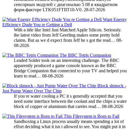
сенсорных модулей с диагональю 5 08 в квадратном
форм-факторе LTK051FTIIT10-V0.
28-07-2026
Want Energy
Efficiency Dude You re Getting a Dell
With a title like Intel Just Matched Apple Silicon. Seriously.
the latest video from Jeff Geerling makes some pretty bold
claims. But as we d expect from Jeff he s got the read…
08-
08-2026
The BBC Tetris Companion
Leaded Solder took on an interesting challenge. The BBC
apparently produced a game console known as the BBC
Bridge Companion that connected to your TV and helped you
learn to read…
08-08-2026
Block shmock -
Just Pump Water Over The Chip
If you re water cooling a PC it s generally accepted that you
need some interface between the coolant and the chips a water
block of copper or aluminum that carries read…
08-08-2026
This Filesystem is Born to Fail
Sandboxing a Linux process usually means spending a lot of
effort deciding what it isn t allowed to see. You might put it in