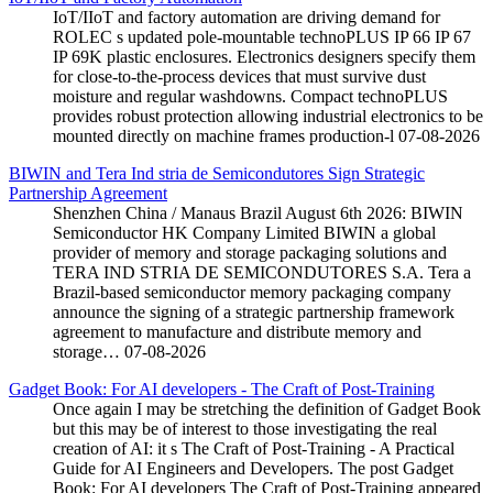
IoT/IIoT and factory automation are driving demand for
ROLEC s updated pole-mountable technoPLUS IP 66 IP 67
IP 69K plastic enclosures. Electronics designers specify them
for close-to-the-process devices that must survive dust
moisture and regular washdowns. Compact technoPLUS
provides robust protection allowing industrial electronics to be
mounted directly on machine frames production-l
07-08-2026
BIWIN and Tera Ind stria de Semicondutores Sign Strategic
Partnership Agreement
Shenzhen China / Manaus Brazil August 6th 2026: BIWIN
Semiconductor HK Company Limited BIWIN a global
provider of memory and storage packaging solutions and
TERA IND STRIA DE SEMICONDUTORES S.A. Tera a
Brazil-based semiconductor memory packaging company
announce the signing of a strategic partnership framework
agreement to manufacture and distribute memory and
storage…
07-08-2026
Gadget Book: For AI developers - The Craft of Post-Training
Once again I may be stretching the definition of Gadget Book
but this may be of interest to those investigating the real
creation of AI: it s The Craft of Post-Training - A Practical
Guide for AI Engineers and Developers. The post Gadget
Book: For AI developers The Craft of Post-Training appeared