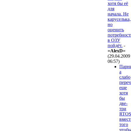
хотя бы её
для
начала. Не
каруселька,
но
оценить
потребност
в ОЗУ
пойдёт.
-
=AlexD=
(29.04.2009
06:57
)
Парн
а
слабо
переч
еще
хотя
бы
две-
три
RTO
вмест
того
чтоб