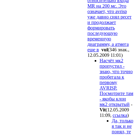
относительно входа
MR на 200 мс. Это
означает, что avrisp
уже давно снял ресет
и продолжает
формировать
последующую
временную
диаграмму, а атмега
еще в
vul
(346 знак.,
12.05.2009 11:01
)
Насчёт мк2
пропустил -
знаю, что точно
пробегала к
первому
AVRISP.
Посмотрите там
- якобы клон
мк2 открытый
-
Vit
(12.05.2009
11:09
,
ссылка
)
Да, только
я так и не
понял, те