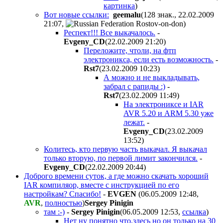
картинка
)
Вот новые ссылки:
geemalu
(128 знак., 22.02.2009
21:07
,
)
Респект!!! Все выкачалось.
-
Evgeny_CD
(22.02.2009 21:20
)
Переложите, чтоли, на фтп
электроникса, если есть возможность.
-
Rst7
(23.02.2009 10:23
)
А можно и не выкладывать,
забрал с рапиды :)
-
Rst7
(23.02.2009 11:49
)
На электрониксе и IAR
AVR 5.20 и ARM 5.30 уже
лежат.
-
Evgeny_CD
(23.02.2009
13:52
)
Колитесь, кто первую часть выкачал. Я выкачал
только вторую, по первой лимит закончился.
-
Evgeny_CD
(22.02.2009 20:44
)
Доброго времени суток, а где можно скачать хороший
IAR компиляор, вместе с инструкцией по его
настройкам? Спасибо!
-
EVGEN
(06.05.2009 12:48
,
AVR
,
полностью
)
Sergey Pinigin
там :-)
-
Sergey Pinigin
(06.05.2009 12:53
,
ссылка
)
Нет ну понятно что,здесь но он только на 30