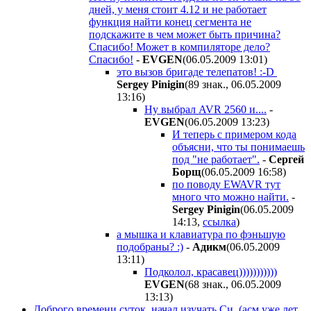
дней, у меня стоит 4.12 и не работает
функция найти конец сегмента не
подскажите в чем может быть причина?
Спасибо! Может в компиляторе дело?
Спасибо!
-
EVGEN
(06.05.2009 13:01
)
это вызов бригаде телепатов! :-D
Sergey Pinigin
(89 знак., 06.05.2009
13:16
)
Ну выбрал AVR 2560 и....
-
EVGEN
(06.05.2009 13:23
)
И теперь с примером кода
объясни, что ты понимаешь
под "не работает".
-
Сергей
Борщ
(06.05.2009 16:58
)
по поводу EWAVR тут
много что можно найти.
-
Sergey Pinigin
(06.05.2009
14:13
,
ссылка
)
а мышка и клавиатура по фэньшую
подобраны? :)
-
Aдикм
(06.05.2009
13:11
)
Подколол, красавец)))))))))))
EVGEN
(68 знак., 06.05.2009
13:13
)
Доброго времени суток, начал изучать Си, (асм уже лет