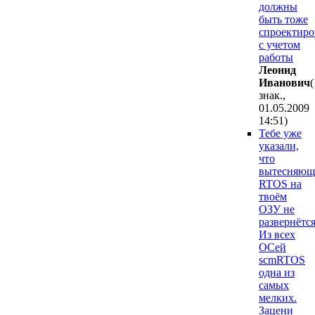
должны
быть тоже
спроектир
с учетом
работы
Лeoнид
Ивaнoвич
(
знак.,
01.05.2009
14:51
)
Тебе уже
указали,
что
вытесняющ
RTOS на
твоём
ОЗУ не
развернётся
Из всех
ОСей
scmRTOS
одна из
самых
мелких.
Зацени