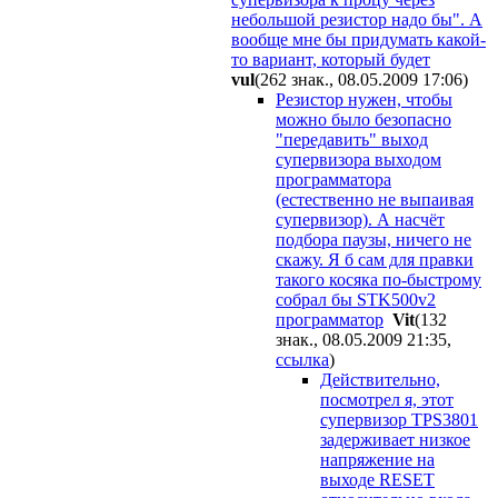
небольшой резистор надо бы". А
вообще мне бы придумать какой-
то вариант, который будет
vul
(262 знак., 08.05.2009 17:06
)
Резистор нужен, чтобы
можно было безопасно
"передавить" выход
супервизора выходом
программатора
(естественно не выпаивая
супервизор). А насчёт
подбора паузы, ничего не
скажу. Я б сам для правки
такого косяка по-быстрому
собрал бы STK500v2
программатор
Vit
(132
знак., 08.05.2009 21:35
,
ссылка
)
Действительно,
посмотрел я, этот
супервизор TPS3801
задерживает низкое
напряжение на
выходе RESET