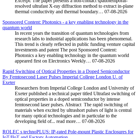
Excerpt: The paper presents a non-contact spatiotemporal-
resolved ultrafast X-ray diffraction method to extract in-plane
thermal conductivity and thermal boundary…
07-08-2026
Sponsored Content: Photonics - a key enabling technology in the
quantum world
In recent years the transition of quantum technologies from
research labs to industrial applications has been phenomenal.
This trend is clearly reflected in public funding venture capital
investments and patent The post Sponsored Content:
Photonics a key enabling technology in the quantum world
appeared first on Electronics Weekly…
07-08-2026
Rapid Switching of Optical Properties in a Doped Semiconductor
By Femtosecond Laser Pulses Imperial College London U. of
Exeter
Researchers from Imperial College London and University of
Exeter published a technical paper titled Ultrafast switching of
optical properties in a doped semiconductor by intense
femtosecond laser pulses. Abstract The rapid switching of
materials when excited by ultrashort pulses of light is central
for many optical technologies and in particular to the
developing field of... read more…
07-08-2026
ROLEC s technoPLUS: IP-rated Pole-mount Plastic Enclosures for
IoT/IIoT and Factory Automation