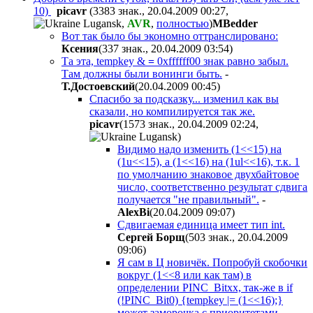
10)
picavr
(3383 знак., 20.04.2009 00:27
,
,
AVR
,
полностью
)
MBedder
Вот так было бы экономно оттранслировано:
Ксения
(337 знак., 20.04.2009 03:54
)
Та эта, tempkey &
=
0xffffff00 знак равно забыл.
Там должны были вонинги быть.
-
Т.Достоевский
(20.04.2009 00:45
)
Спасибо за подсказку... изменил как вы
сказали, но компилируется так же.
picavr
(1573 знак., 20.04.2009 02:24
,
)
Видимо надо изменить (1<<15) на
(1u<<15), а (1<<16) на (1ul<<16), т.к. 1
по умолчанию знаковое двухбайтовое
число, соответственно результат сдвига
получается "не правильный".
-
AlexBi
(20.04.2009 09:07
)
Сдвигаемая единица имеет тип int.
Сергей Борщ
(503 знак., 20.04.2009
09:06
)
Я сам в Ц новичёк. Попробуй скобочки
вокруг (1<<8 или как там) в
определении PINC_Bitxx, так-же в if
(!PINC_Bit0) {tempkey |= (1<<16);}
может заморочка с приоритетами