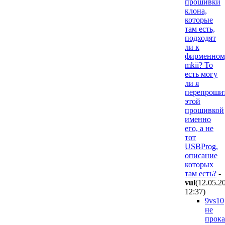
прошивки
клона,
которые
там есть,
подходят
ли к
фирменном
mkii? То
есть могу
ли я
перепроши
этой
прошивкой
именно
его, а не
тот
USBProg,
описание
которых
там есть?
-
vul
(12.05.2
12:37
)
9vs10
не
прока