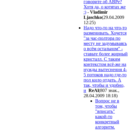
говорите об АВРе?
Хотя да, о котятах же
:)
-
Vladimir
Ljaschko
(29.04.2009
12:25
)
Надо что-то на что-то
разменивать. Хочется
"за час-полтора по
месту не задумываясь
о всём остальном" -
ставьте более жирный
кристалл. С таким
контекстом всё-же на
нужды вытеснения 4-
5 потоков надо где-то
пол кило отдать. А
так, чтобы и удобно,
и
ReAl
(807 знак.,
28.04.2009 18:18
)
Вопрос не в
том, чтобы
"вписать"
какой-то
конкретный
алгоритм.