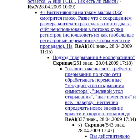
остается. А еще TCB... Так есть ли смысл?
-
Rst7
(28.04.2009 10:09
)
+1 Вытесняющая на таком малом ОЗУ
смотрится плохо. Разве что с сокращением
размера контекста раза эдак в почти два за
счёт неиспользования в потоках кучки
регистров (использовать их как глобальные
регистровые переменные, чтобы место не
пропадало). На
ReAl
(101 знак., 28.04.2009
11:15
)
Подход "прерывания + кооперативно"
Скрипач
(251 знак., 28.04.2009 17:18
)
"плавно зажечь свет" требует в
прерывании по нулю сети
обрабатывать переменные
"текущий угол открывания
симистора", "целевой угол
открывания", "шаг изменения" и
всё. "наверху" неспешно
определять новое значение
яркости и скорость топания до
ReAl
(337 знак., 28.04.2009 17:34
)
:-)
Скрипач
(543 знак.,
28.04.2009 17:47
)
Вы действительно