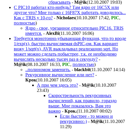
сбрасывать
-
M@ik
(12.10.2007 19:03
)
С PIC10 работал кто-нибудь? Там ядро от 16С5Х или
другое что? Мне только с 16F87X работать доводилось...
Как с TRIS у 10-го?
-
Nicholaes
(10.10.2007 17:42
,
PIC
,
полностью
)
Ядро - свое, урезанное относительно PIC16. TRIS
имеется.
-
AlexBi
(11.10.2007 16:06
)
Требуется монотонно-убывающая функция, что-то вроде
1/exp(x), быстро вычисляемая dsPIC-ом. Как вариант
вижу 1/sqrt(x), AVR выкладывал реализацию sqrt. Но
может можно сделать побыстрее, т.к. ее необходимо
вычислять несколько тысяч раз в секунду?
-
M@ik
(08.10.2007 16:33
,
PIC
,
полностью
)
..полиномом заменить.
-
blackbit
(11.10.2007 14:14
)
Рекурсивное вычисление или нет?
-
Крок
(10.10.2007 16:05
)
А при чем здесь это?
-
M@ik
(10.10.2007
23:43
)
Скорострельность рекурсивных
вычислений, как правило, гораздо
выше. Мне показалось, Вам это
важно
-
Крок.
(11.10.2007 00:02
)
Если быстрее - то можно и
рекурсивно:-)
-
M@ik
(11.10.2007
11:29
)