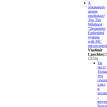
А
открывать
архив
пробовал?
Это Tim
Wilshurst
"Designing
Embedded
systems
with PIC
microcontrol
Vladimir
Ljaschko
(2
13:53
)
Ты
чего?
Тольк
что
специ
слил
и
посмо
-
внут
Newne