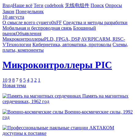
Вход
Наше всё
Теги
codebook
无线电组件
Поиск
Опросы
Закон
Понедельник
10 августа
О смысле всего сущего
0xFF
Средства и методы разработки
Мобильная и беспроводная связь
Блошиный
рынок
Объявления
Микроконтроллеры
PLD, FPGA, DSP
AVR
PIC
ARM, RISC-
V
Технологии
Кибернетика, автоматика, протоколы
Схемы,
платы, компоненты
Микроконтроллеры PIC
10
9
8
7
6
5
4
3
2
1
Новая тема
Память на магнитных
сердечниках, 1962 год
Военно-космические силы, 1992
год