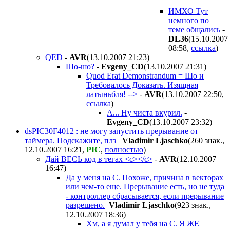
ИМХО Тут
немного по
теме общались
-
DL36
(15.10.2007
08:58
,
ссылка
)
QED
-
AVR
(13.10.2007 21:23
)
Шо-шо?
-
Evgeny_CD
(13.10.2007 21:31
)
Quod Erat Demonstrandum = Шо и
Требовалось Доказать. Изящная
латыньбля! -->
-
AVR
(13.10.2007 22:50
,
ссылка
)
А... Ну чиста вкурил.
-
Evgeny_CD
(13.10.2007 23:32
)
dsPIC30F4012 : не могу запустить прерывание от
таймера. Подскажите, плз
Vladimir Ljaschko
(260 знак.,
12.10.2007 16:21
,
PIC
,
полностью
)
Дай ВЕСЬ код в тегах <c></c>
-
AVR
(12.10.2007
16:47
)
Да у меня на С. Похоже, причина в векторах
или чем-то еще. Прерывание есть, но не туда
- контроллер сбрасывается, если прерывание
разрешено.
Vladimir Ljaschko
(923 знак.,
12.10.2007 18:36
)
Хм, а я думал у тебя на С. Я ЖЕ