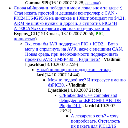
Gamma SPb
(16.10.2007 18:28
,
ссылка
)
Снова мЫкрочип победил в моем локальном тендере :)
Стал искать простой и дешевый контроллер с CAN -
PIC24HJ64GP506 на дижикее в 100шт обещают по $4.21.
ARM не шибко нужны и дороги, а супротив PIC24H
AT90CANxxx нервно курят как по цене, так и по
Evgeny_CD
(1513 знак., 13.10.2007 20:56
,
PIC
,
полностью
)
Эх, если бы IAR поддержал PIC + ICD2... Вот я
могу и спрыгнуть на AVR, даже с внешним CAN.
Новая среда, при необходимости поддерживать
проекты AVR и MSP430 ... Ради чего?
-
Vladimir
Ljaschko
(13.10.2007 22:59
)
мплаб полноценно поддерживает иар
-
lard
(14.10.2007 14:44
)
Можно подробнее? Интересует именно
dsPIC30.
-
Vladimir
Ljaschko
(14.10.2007 21:49
)
C/Embedded C++ compiler and
debugger for dsPIC MPLAB IDE
Plugin DLL
-
lard
(14.10.2007
23:32
)
А лекарство есть? - хочу
попробовать. Отсталость
их пакета для PIC12/16