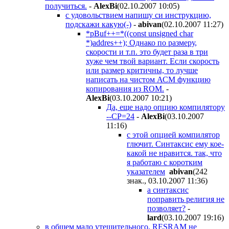
получиться.
-
AlexBi
(02.10.2007 10:05
)
с удовольствием напишу си инструкцию,
подскажи какую(-)
-
abivan
(02.10.2007 11:27
)
*pBuf++=*((const unsigned char
*)addres++); Однако по размеру,
скорости и т.п. это будет раза в три
хуже чем твой вариант. Если скорость
или размер критичны, то лучше
написать на чистом АСМ функцию
копирования из ROM.
-
AlexBi
(03.10.2007 10:21
)
Да, еще надо опцию компилятору
--CP=24
-
AlexBi
(03.10.2007
11:16
)
с этой опцией компилятор
глючит. Синтаксис ему кое-
какой не нравится. так, что
я работаю с коротким
указателем
abivan
(242
знак., 03.10.2007 11:36
)
а синтаксис
поправить религия не
позволяет?
-
lard
(03.10.2007 19:16
)
в общем мало утешительного, RESRAM не