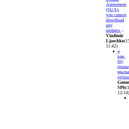
Agreement
(SUA),
you cannot
download
any
updates.
-
Vladimir
Ljaschko
(1
11:42
)
о
как.
Ну
пешы
мыльц
отпра
Gam
SPb
(
12:14