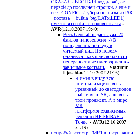
СКАЗАЛ - ВЕСЬБЛЯ код давай, от
первой до последней строчки, а еще и
все _CONFIG. И убери онанизм из ISR
- поставь __builtin_btg(LATx.LED1)
вместо всего if-else полового акта
-
AVR
(12.10.2007 19:40
)
Весь General не даст - уже 20
файлов напереносил :-) В
понедельник приведу в
читаемый вид. По поводу
онанизма - как я не люблю эти
непереносимые платформенно-
зависимые костыли.
-
Vladimir
Ljaschko
(12.10.2007 21:16
)
Я имел в виду всю
инициализацию, весь
урезанный до светодиодов
main и всю ISR, а не весь
твой проджект. А в мире
МК
платформонезависимых
решений НЕ БЫВАЕТ.
Точка.
-
AVR
(12.10.2007
21:19
)
попробуй регистр TMR1 в прерывании