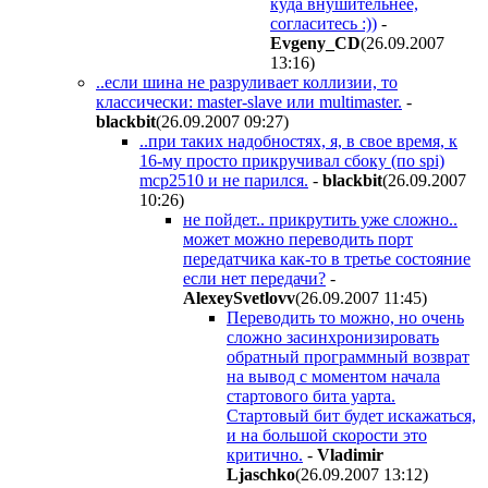
куда внушительнее,
согласитесь :))
-
Evgeny_CD
(26.09.2007
13:16
)
..если шина не разруливает коллизии, то
классически: master-slave или multimaster.
-
blackbit
(26.09.2007 09:27
)
..при таких надобностях, я, в свое время, к
16-му просто прикручивал сбоку (по spi)
mcp2510 и не парился.
-
blackbit
(26.09.2007
10:26
)
не пойдет.. прикрутить уже сложно..
может можно переводить порт
передатчика как-то в третье состояние
если нет передачи?
-
AlexeySvetlovv
(26.09.2007 11:45
)
Переводить то можно, но очень
сложно засинхронизировать
обратный программный возврат
на вывод с моментом начала
стартового бита уарта.
Стартовый бит будет искажаться,
и на большой скорости это
критично.
-
Vladimir
Ljaschko
(26.09.2007 13:12
)