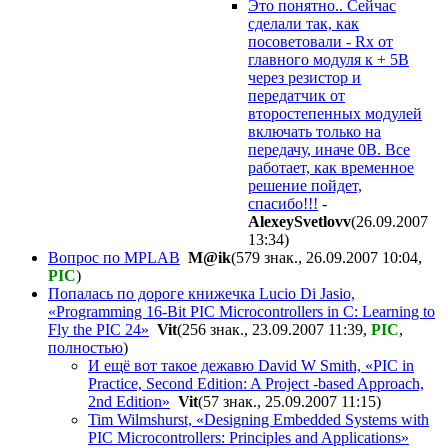
Это понятно.. Сейчас
сделали так, как
посоветовали - Rx от
главного модуля к + 5В
через резистор и
передатчик от
второстепенных модулей
включать только на
передачу, иначе 0В. Все
работает, как временное
решение пойдет,
спасибо!!!
-
AlexeySvetlovv
(26.09.2007
13:34
)
Вопрос по MPLAB
M@ik
(579 знак., 26.09.2007 10:04
,
PIC
)
Попалась по дороге книжечка Lucio Di Jasio,
«Programming 16-Bit PIC Microcontrollers in C: Learning to
Fly the PIC 24»
Vit
(256 знак., 23.09.2007 11:39
,
PIC
,
полностью
)
И ещё вот такое дежавю David W Smith, «PIC in
Practice, Second Edition: A Project -based Approach,
2nd Edition»
Vit
(57 знак., 25.09.2007 11:15
)
Tim Wilmshurst, «Designing Embedded Systems with
PIC Microcontrollers: Principles and Applications»