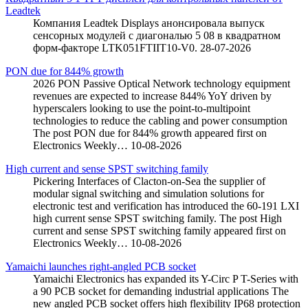
Leadtek
Компания Leadtek Displays анонсировала выпуск
сенсорных модулей с диагональю 5 08 в квадратном
форм-факторе LTK051FTIIT10-V0.
28-07-2026
PON due for 844% growth
2026 PON Passive Optical Network technology equipment
revenues are expected to increase 844% YoY driven by
hyperscalers looking to use the point-to-multipoint
technologies to reduce the cabling and power consumption
The post PON due for 844% growth appeared first on
Electronics Weekly…
10-08-2026
High current and sense SPST switching family
Pickering Interfaces of Clacton-on-Sea the supplier of
modular signal switching and simulation solutions for
electronic test and verification has introduced the 60-191 LXI
high current sense SPST switching family. The post High
current and sense SPST switching family appeared first on
Electronics Weekly…
10-08-2026
Yamaichi launches right-angled PCB socket
Yamaichi Electronics has expanded its Y-Circ P T-Series with
a 90 PCB socket for demanding industrial applications The
new angled PCB socket offers high flexibility IP68 protection