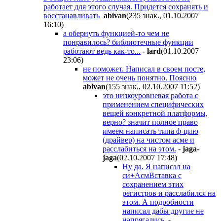
работает для этого случая. Придется сохранять и
восстанавливать
abivan
(235 знак., 01.10.2007
16:10
)
а обернуть функцией-то чем не
понравилось? библиотечные функции
работают ведь как-то...
-
lard
(01.10.2007
23:06
)
не поможет. Написал в своем посте,
может не очень понятно. Поясню
abivan
(155 знак., 02.10.2007 11:52
)
это низкоуровневая работа с
применением специфических
вещей конкретной платформы,
верно? значит полное право
имеем написать типа ф-цию
(драйвер) на чистом асме и
расслабиться на этом.
-
jaga-
jaga
(02.10.2007 17:48
)
Ну да. Я написал на
си+АсмВставка с
сохранением этих
регистров и расслабился на
этом. А подробности
написал дабы другие не
напрягались.
-