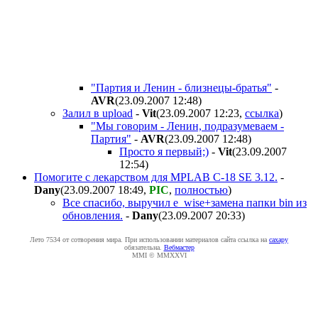
"Партия и Ленин - близнецы-братья"
-
AVR
(23.09.2007 12:48
)
Залил в upload
-
Vit
(23.09.2007 12:23
,
ссылка
)
"Мы говорим - Ленин, подразумеваем -
Партия"
-
AVR
(23.09.2007 12:48
)
Просто я первый;)
-
Vit
(23.09.2007
12:54
)
Помогите с лекарством для MPLAB C-18 SE 3.12.
-
Dany
(23.09.2007 18:49
,
PIC
,
полностью
)
Все спасибо, выручил e_wise+замена папки bin из
обновления.
-
Dany
(23.09.2007 20:33
)
Лето 7534 от сотворения мира. При использовании материалов сайта ссылка на
caxapу
обязательна.
Вебмастер
MMI © MMXXVI