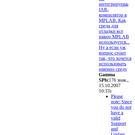
интегрируешь
IAR-
компилятор в
MPLAB. Как
среда для
отладки все
равно MPLAB
используется...
Ну а если уж
вопрос стоит
так, что хочется
использовать
именно среду
Gamma
SPb
(176 знак.,
15.10.2007
10:33
)
Please
note: Since
you do not
have a
valid
Support
and
Update