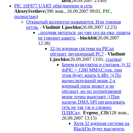
lard
(26.09.2007 23:49
)
PIC 16F877 UART объединение в сеть
AlexeySvetlovv
(390 знак., 26.09.2007 09:01
,
PIC
,
полностью
)
Открытый коллектор называется. Или токовая
петля.
-
Vladimir Ljaschko
(26.09.2007 12:23
)
..поздняк метаться, он уже сел на ежа, правда
не говорит какого.
-
blackbit
(26.09.2007
12:38
)
32-ти ядерная система на PICах
обгонит двухядерный PC?
-
Vladimir
Ljaschko
(26.09.2007 13:01
,
ссылка
)
Берем куркулятор и считаем :)) 32
dsPIC = 1280 MMAC/сек. при
этом будет жрать 6.4Вт :)) По
вычислительной моще 2-х
ядерный проц может и не
обгонит, но по потребляемой
моще точно выиграет :) При
наличи DMA SPI организовать
сеть не так уж и сложно:
ПЛИСку,
Evgeny_CD
(128 знак.,
26.09.2007 13:15
)
Хотя 32 ядерная система на
BlackFin будет выглядеть