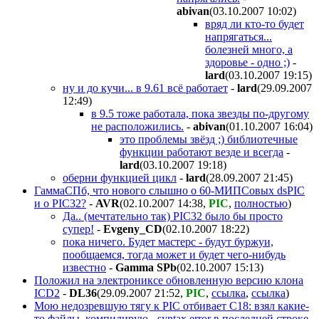
abivan
(03.10.2007 10:02
)
вряд ли кто-то будет
напрягаться...
болезней много, а
здоровье - одно ;)
-
lard
(03.10.2007 19:15
)
ну и до кучи... в 9.61 всё работает
-
lard
(29.09.2007
12:49
)
в 9.5 тоже работала, пока звезды по-другому
не расположились.
-
abivan
(01.10.2007 16:04
)
это проблемы звёзд ;) библиотечные
функции работают везде и всегда
-
lard
(03.10.2007 19:18
)
оберни функцией цикл
-
lard
(28.09.2007 21:45
)
ГаммаСПб, что нового слышно о 60-МИПСовых dsPIC
и о PIC32?
-
AVR
(02.10.2007 14:38
,
PIC
,
полностью
)
Да.. (мечтательно так) PIC32 было бы просто
супер!
-
Evgeny_CD
(02.10.2007 18:22
)
пока ничего. Будет мастерс - будут буржуи,
пообщаемся, тогда может и будет чего-нибудь
известно
-
Gamma SPb
(02.10.2007 15:13
)
Положил на электрониксе обновленную версию клона
ICD2
-
DL36
(29.09.2007 21:52
,
PIC
,
ссылка
,
ссылка
)
Мою недозревшую тягу к PIC отбивает C18: взял какие-
то файлы, компилирую - syntax error в последней строке-