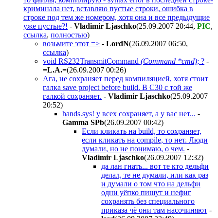
криминала нет, вставляю пустые строки, ошибка в
строке под тем же номером, хотя она и все предыдущие
уже пустые?!
-
Vladimir Ljaschko
(25.09.2007 20:44
,
PIC
,
ссылка
,
полностью
)
возьмите этот =>
-
LordN
(26.09.2007 06:50
,
ссылка
)
void RS232TransmitCommand
(Command *cmd)
; ?
-
=L.A.=
(26.09.2007 00:26
)
Ага, не сохраняет перед компиляцией, хотя стоит
галка save project before build. В С30 с той же
галкой сохраняет.
-
Vladimir Ljaschko
(25.09.2007
20:52
)
hands.sys! у всех сохраняет, а у вас нет...
-
Gamma SPb
(26.09.2007 00:42
)
Если кликать на build, то сохраняет,
если кликать на compile, то нет. Люди
думали, но не понимаю, о чем.
-
Vladimir Ljaschko
(26.09.2007 12:32
)
да лан гнать... вот те кто дельфи
делал, те не думали, или как раз
и думали о том что на дельфи
одни уёпко пишут и нефиг
сохранять без специального
приказа чё они там насочиняют
-