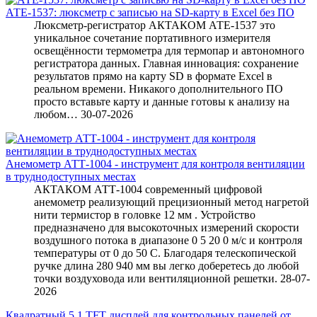
АТЕ-1537: люксметр с записью на SD-карту в Excel без ПО
Люксметр-регистратор АКТАКОМ АТЕ-1537 это
уникальное сочетание портативного измерителя
освещённости термометра для термопар и автономного
регистратора данных. Главная инновация: сохранение
результатов прямо на карту SD в формате Excel в
реальном времени. Никакого дополнительного ПО
просто вставьте карту и данные готовы к анализу на
любом…
30-07-2026
Анемометр АТТ-1004 - инструмент для контроля вентиляции
в труднодоступных местах
АКТАКОМ АТТ-1004 современный цифровой
анемометр реализующий прецизионный метод нагретой
нити термистор в головке 12 мм . Устройство
предназначено для высокоточных измерений скорости
воздушного потока в диапазоне 0 5 20 0 м/с и контроля
температуры от 0 до 50 C. Благодаря телескопической
ручке длина 280 940 мм вы легко доберетесь до любой
точки воздуховода или вентиляционной решетки.
28-07-
2026
Квадратный 5 1 TFT дисплей для контрольных панелей от