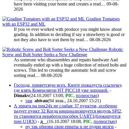
have been visiting your home and creates a read…
09-08-
2026
Grading Tomatoes
with an ESP32 and ML
If you ve ever worked with produce you might know about
grading. In addition to deciding if say a strawberry is good or
not they also have to sort them by read…
08-08-2026
Robotic
Screw and Bolt Sorter Seeks a New Challenge
As someone who disassembles and repairs hardware Aad
eventually ended up with a huge collection of mixed bolts and
screws. This led to creating the automatic bolt and screw
sorting read…
08-08-2026
Господа, приветсвую всех. Кинте пожалуста ссылочку,
где взять Компилятор HT PICC18 уже хороший.
-
Dimakv
(24.10.2007 13:00
,
PIC
,
полностью
)
там
abivan
(94 знак., 24.10.2007 15:21
)
А эррата на пик24х не слабая: 37 пунктов, особенно
радует пункт 32 Когда инициализируется модуль SPI2,
то становится неработоспособен UART1(блокируется
пин U1RX)
-
д__
(16.10.2007 18:08
,
PIC
,
полностью
)
ну так обнови свои ерраты и не пудри мозги
-