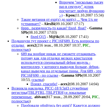
Впрочем "несколько тысяч
раз в секунду" дспик
посчитает любую функцию
:-)
-
Крок
(11.10.2007 15:34
)
Такие метания от exp(x) до sqrt(x) ... Чем 1/х не
устраивает?
-
AlexBi
(09.10.2007 17:17
)
бррр.. разрядность-то какая? fixed, float?
-
Gamma
SPb
(08.10.2007 17:03
)
fixed Q15
-
M@ik
(08.10.2007 17:41
)
Подкинули тут проект с PIC16F689. Есть вопросы по
отладке
acex2
(216 знак., 08.10.2007 10:37
,
PIC
,
полностью
)
689 вы вообще никак не сможете отлаживать,
потому как для отладки мелких кристаллов
используется специальный debug модуль -
контроллер, у которого выводов больше, debug-
канал выведен на отдельные пины. Для 689 - это
PIC16F690 - по ссылке
-
Gamma SPb
(08.10.2007
10:53
,
ссылка
)
Понял, спасибо!
-
acex2
(08.10.2007 14:04
)
Возникла накладка. PICC-18 9.5pl3 служебные
регистры(TBLPTRL,TBLPTRH) и локальные
переменные.
abivan
(817 знак., 28.09.2007 20:04
,
PIC
,
полностью
)
Пробовали обойтись без asm()? Кажется должно