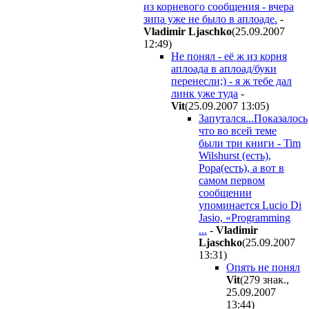
из корневого сообщения - вчера
зипа уже не было в аплоаде.
-
Vladimir Ljaschko
(25.09.2007
12:49
)
Не понял - её ж из корня
аплоада в аплоад/буки
перенесли;) - я ж тебе дал
линк уже туда
-
Vit
(25.09.2007 13:05
)
Запутался...Показалось
что во всей теме
были три книги - Tim
Wilshurst (есть),
Popa(есть), а вот в
самом первом
сообщении
упоминается Lucio Di
Jasio, «Programming
...
-
Vladimir
Ljaschko
(25.09.2007
13:31
)
Опять не понял
Vit
(279 знак.,
25.09.2007
13:44
)