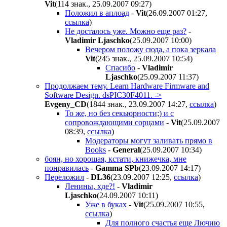
Vit
(114 знак., 25.09.2007 09:27
)
Положил в аплоад
-
Vit
(26.09.2007 01:27
,
ссылка
)
Не досталось уже. Можно еще раз?
-
Vladimir Ljaschko
(25.09.2007 10:00
)
Вечером положу сюда, а пока зеркала
Vit
(245 знак., 25.09.2007 10:54
)
Спасибо
-
Vladimir
Ljaschko
(25.09.2007 11:37
)
Продолжаем тему. Learn Hardware Firmware and
Software Design. dsPIC30F4011. ->
Evgeny_CD
(1844 знак., 23.09.2007 14:27
,
ссылка
)
То же, но без секьюрности;) и с
сопровождающими сорцами
-
Vit
(25.09.2007
08:39
,
ссылка
)
Модераторы могут заливать прямо в
Books
-
General
(25.09.2007 10:34
)
боян, но хорошая, кстати, книжечка, мне
понравилась
-
Gamma SPb
(23.09.2007 14:17
)
Переложил
-
DL36
(23.09.2007 12:25
,
ссылка
)
Ленины, хде?!
-
Vladimir
Ljaschko
(24.09.2007 10:11
)
Уже в буках
-
Vit
(25.09.2007 10:55
,
ссылка
)
Для полного счастья еще Лючию