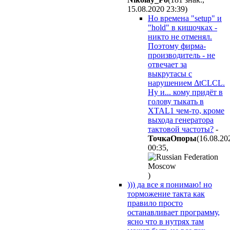
15.08.2020 23:39
)
Но времена "setup" и
"hold" в кишочках -
никто не отменял.
Поэтому фирма-
производитель - не
отвечает за
выкрутасы с
нарушением ΔtCLCL.
Ну и... кому придёт в
голову тыкать в
XTAL1 чем-то, кроме
выхода генератора
тактовой частоты?
-
ToчкaOпopы
(16.08.20
00:35
,
)
))) да все я понимаю! но
торможение такта как
правило просто
останавливает программу,
ясно что в нутрях там