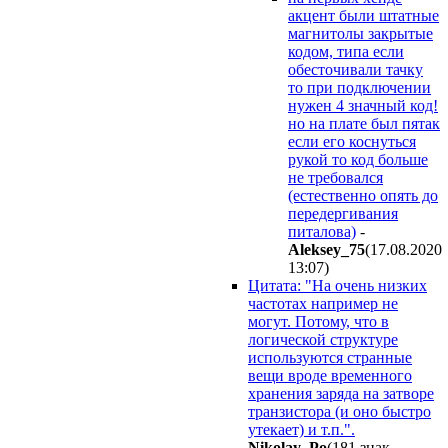
акцент были штатные
магнитолы закрытые
кодом, типа если
обесточивали тачку
то при подключении
нужен 4 значный код!
но на плате был пятак
если его коснуться
рукой то код больше
не требовался
(естественно опять до
передергивания
питалова)
-
Aleksey_75
(17.08.2020
13:07
)
Цитата: "На очень низких
частотах например не
могут. Потому, что в
логической структуре
используются странные
вещи вроде временного
хранения заряда на затворе
транзистора (и оно быстро
утекает) и т.п.".
Nikolay_Po
(181 знак.,