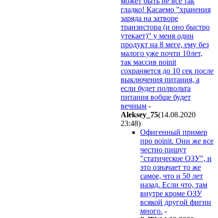
может быть не все так
гладко! Касаемо "хранения
заряда на затворе
транзистора (и оно быстро
утекает)" у меня один
продукт на 8 меге, ему без
малого уже почти 10лет,
так массив noinit
сохраняется до 10 сек после
выключения питания, а
если будет полвольта
питания вобще будет
вечным
-
Aleksey_75
(14.08.2020
23:48
)
Офигенный пример
про noinit. Они же все
честно пишут
"статическое ОЗУ", и
это означает то же
самое, что и 50 лет
назад. Если что, там
внутре кроме ОЗУ
всякой другой фигни
много.
-