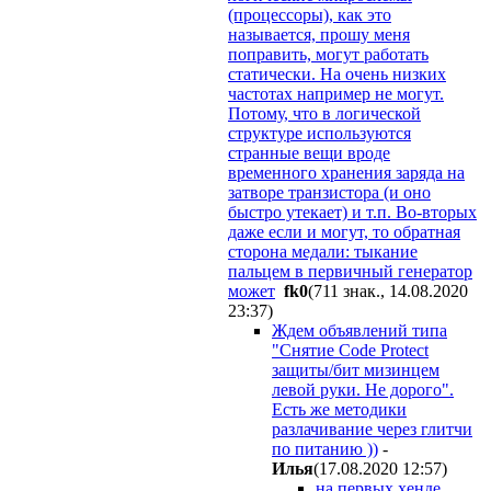
(процессоры), как это
называется, прошу меня
поправить, могут работать
статически. На очень низких
частотах например не могут.
Потому, что в логической
структуре используются
странные вещи вроде
временного хранения заряда на
затворе транзистора (и оно
быстро утекает) и т.п. Во-вторых
даже если и могут, то обратная
сторона медали: тыкание
пальцем в первичный генератор
может
fk0
(711 знак., 14.08.2020
23:37
)
Ждем объявлений типа
"Снятие Code Protect
защиты/бит мизинцем
левой руки. Не дорого".
Есть же методики
разлачивание через глитчи
по питанию ))
-
Илья
(17.08.2020 12:57
)
на первых хенде