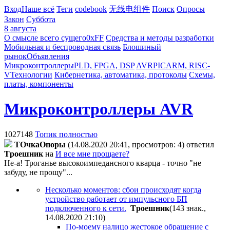
Вход
Наше всё
Теги
codebook
无线电组件
Поиск
Опросы
Закон
Суббота
8 августа
О смысле всего сущего
0xFF
Средства и методы разработки
Мобильная и беспроводная связь
Блошиный
рынок
Объявления
Микроконтроллеры
PLD, FPGA, DSP
AVR
PIC
ARM, RISC-
V
Технологии
Кибернетика, автоматика, протоколы
Схемы,
платы, компоненты
Микроконтроллеры AVR
1027148
Топик полностью
TOчкaOпopы
(14.08.2020 20:41, просмотров: 4)
ответил
Tpoeшник
на
И все мне прощаете?
Не-а! Троганье высокоимпедансного кварца - точно "не
забуду, не прощу"...
Несколько моментов: сбои происходят когда
устройство работает от импульсного БП
подключенного к сети.
Tpoeшник
(143 знак.,
14.08.2020 21:10
)
По-моему налицо жестокое обращение с