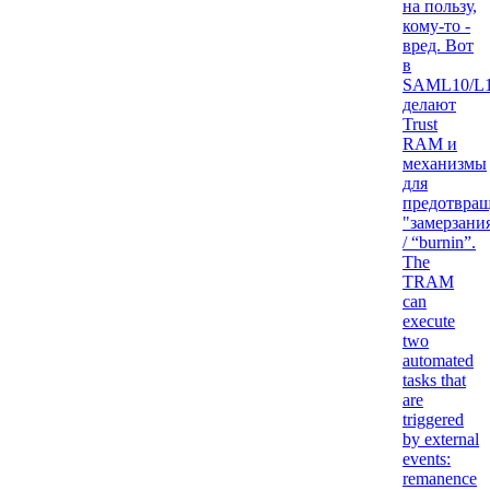
на пользу,
кому-то -
вред. Вот
в
SAML10/L
делают
Trust
RAM и
механизмы
для
предотвра
"замерзани
/ “burnin”.
The
TRAM
can
execute
two
automated
tasks that
are
triggered
by external
events:
remanence