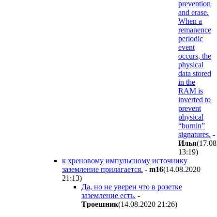
prevention
and erase.
When a
remanence
periodic
event
occurs, the
physical
data stored
in the
RAM is
inverted to
prevent
physical
“burnin”
signatures.
-
Илья
(17.08
13:19
)
к хреновому импульсному источнику
заземление прилагается.
-
m16
(14.08.2020
21:13
)
Да, но не уверен что в розетке
заземление есть.
-
Tpoeшник
(14.08.2020 21:26
)