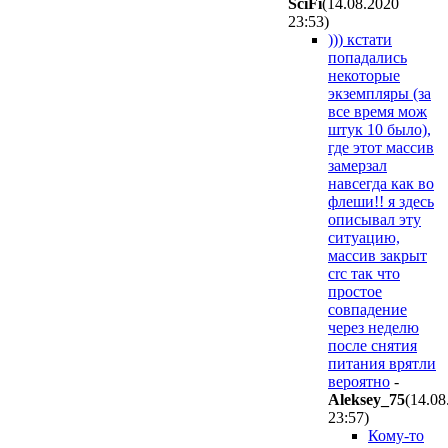
SciFi
(14.08.2020
23:53
)
))) кстати
попадались
некоторые
экземпляры (за
все время мож
штук 10 было),
где этот массив
замерзал
навсегда как во
флеши!! я здесь
описывал эту
ситуацию,
массив закрыт
crc так что
простое
совпадение
через неделю
после снятия
питания врятли
вероятно
-
Aleksey_75
(14.08
23:57
)
Кому-то