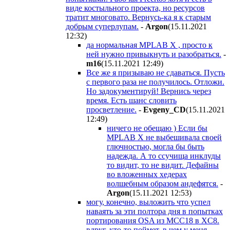
виде костыльного проекта, но ресурсов
тратит многовато. Вернусь-ка я к старым
добрым суперлупам.
-
Argon
(15.11.2021
12:32
)
да нормальная MPLAB X , просто к
ней нужно привыкнуть и разобраться.
-
m16
(15.11.2021 12:49
)
Все же я призываю не сдаваться. Пусть
с первого раза не получилось. Отложи.
Но задокументируй! Вернись через
время. Есть шанс словить
просветление.
-
Evgeny_CD
(15.11.2021
12:49
)
ничего не обещаю ) Если бы
MPLAB X не выбешивала своей
глючностью, могла бы быть
надежда. А то ссучища инклуды
то видит, то не видит. Дефайны
во вложенных хедерах
волшебным образом андефятся.
-
Argon
(15.11.2021 12:53
)
могу, конечно, выложить что успел
наваять за эти полтора дня в попытках
портирования OSA из MCC18 в XC8.
вдруг, кто-то поймет, в чем у меня