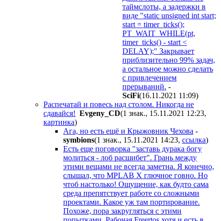
таймслоты, а задержки в
виде "static unsigned int start;
start = timer_ticks();
PT_WAIT_WHILE(pt,
timer_ticks() - start <
DELAY);" Закрывает
приблизительно 99% задач,
а остальное можно сделать
с привлечением
прерываний.
-
SciFi
(16.11.2021 11:09
)
Распечатай и повесь над столом. Никогда не
сдавайся!
Evgeny_CD
(1 знак., 15.11.2021 12:23
,
картинка
)
Ага, но есть ещё и Крыжовник Чехова
-
symbions
(1 знак., 15.11.2021 14:23
,
ссылка
)
Есть еще поговорка "заставь дурака богу
молиться - лоб расшибет". Грань между
этими вещами не всегда заметна. Я конечно,
слышал, что MPLAB X глючное говно. Но
чтоб настолько! Ощущение, как будто сама
среда препятствует работе со сложными
проектами. Какое уж там портирование.
Похоже, пора закругляться с этими
попытками. Рабочая Freertos хотя и есть в