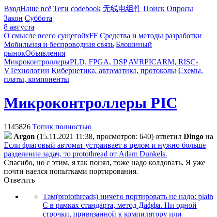
Вход
Наше всё
Теги
codebook
无线电组件
Поиск
Опросы
Закон
Суббота
8 августа
О смысле всего сущего
0xFF
Средства и методы разработки
Мобильная и беспроводная связь
Блошиный
рынок
Объявления
Микроконтроллеры
PLD, FPGA, DSP
AVR
PIC
ARM, RISC-
V
Технологии
Кибернетика, автоматика, протоколы
Схемы,
платы, компоненты
Микроконтроллеры PIC
1145826
Топик полностью
Argon
(15.11.2021 11:38, просмотров: 640)
ответил
Dingo
на
Если флаговый автомат устраивает в целом и нужно больше
разделение задач, то protothread от Adam Dunkels.
Спасибо, но с этим, я так понял, тоже надо колдовать. Я уже
почти наелся попытками портирования.
Ответить
Там(protothreads) ничего портировать не надо: plain
C в рамках стандарта, метод Даффа. Ни одной
строчки, привязанной к компилятору или