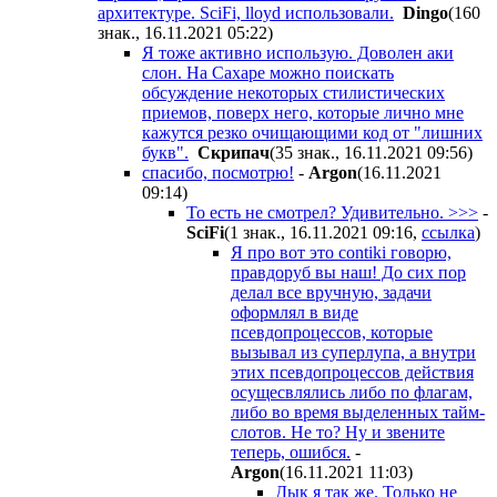
архитектуре. SciFi, lloyd использовали.
Dingo
(160
знак., 16.11.2021 05:22
)
Я тоже активно использую. Доволен аки
слон. На Сахаре можно поискать
обсуждение некоторых стилистических
приемов, поверх него, которые лично мне
кажутся резко очищающими код от "лишних
букв".
Cкpипaч
(35 знак., 16.11.2021 09:56
)
спасибо, посмотрю!
-
Argon
(16.11.2021
09:14
)
То есть не смотрел? Удивительно. >>>
-
SciFi
(1 знак., 16.11.2021 09:16
,
ссылка
)
Я про вот это contiki говорю,
правдоруб вы наш! До сих пор
делал все вручную, задачи
оформлял в виде
псевдопроцессов, которые
вызывал из суперлупа, а внутри
этих псевдопроцессов действия
осущесвлялись либо по флагам,
либо во время выделенных тайм-
слотов. Не то? Ну и звените
теперь, ошибся.
-
Argon
(16.11.2021 11:03
)
Дык я так же. Только не