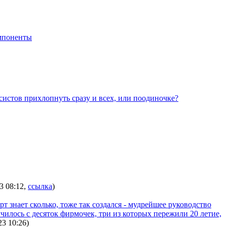
мпоненты
систов прихлопнуть сразу и всех, или поодиночке?
23 08:12
,
ссылка
)
т знает сколько, тоже так создался - мудрейшее руководство
илось с десяток фирмочек, три из которых пережили 20 летие,
23 10:26
)