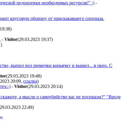
фической недооценки необходимых ресурсов!" :)
-
ержит круговую оборону от прискакавшего спецназа.
 19:38
)
.
-
Visitor
(29.03.2023 19:37
)
1
)
стве, выпил пол рюмочки коньячку и вышел... в окно. С
itor
(29.03.2023 19:48
)
.2023 20:09
,
ссылка
)
ех:-)
-
Visitor
(29.03.2023 20:14
)
скажите, а мысли о самоубийстве вас не посещали?" "Вроде
(29.03.2023 22:49
)
ер