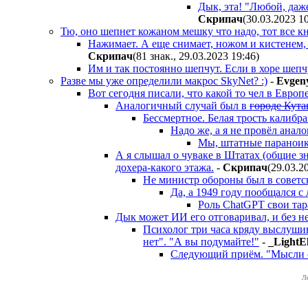
Дык, эта! "Любой, даж
Cкpипaч
(30.03.2023 1
Тю, оно шепнет кожаном мешку что надо, тот все к
Нажимает. А еще снимает, ножом и кистенем, 
Cкpипaч
(81 знак., 29.03.2023 19:46
)
Им и так постоянно шепчут. Если в хоре шепч
Разве мы уже определили макрос SkyNet? :)
-
Evge
Вот сегодня писали, что какой то чел в Евро
Аналогичный случай был в
городе Кута
Бессмертное. Белая трость калибра
Надо же, а я не провёл анало
Мы, штатные параноики
А я слышал о чуваке в Штатах (общие з
дохера-какого этажа.
-
Cкpипaч
(29.03.2
Не министр обороны был в советск
Да, а 1949 году пообщался 
Роль ChatGPT свои тар
Дык может ИИ его отговаривал, и без н
Психолог три часа кряду выслушив
нет". "А вы подумайте!"
-
_LightEl
Следующий приём. "Мысли о 
Л