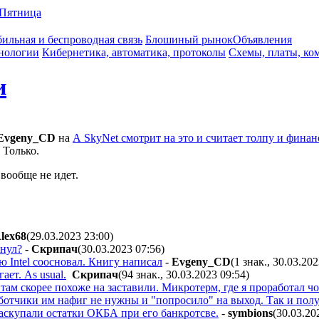
Пятница
ильная и беспроводная связь
Блошиный рынок
Объявления
нологии
Кибернетика, автоматика, протоколы
Схемы, платы, ко
и
Evgeny_CD
на
А SkyNet смотрит на это и считает толпу и финан
Только.
 вообще не идет.
lex68
(29.03.2023 23:00
)
пнул?
-
Cкpипaч
(30.03.2023 07:56
)
 Intel соосновал. Книгу написал
-
Evgeny_CD
(1 знак., 30.03.20
ает. As usual.
Cкpипaч
(94 знак., 30.03.2023 09:54
)
там скорее похоже на заставили. Микротерм, где я проработал чор
ботчики им нафиг не нужны и "попросило" на выход. Так и получ
раскупали остатки ОКБА при его банкротсве.
-
symbions
(30.03.20