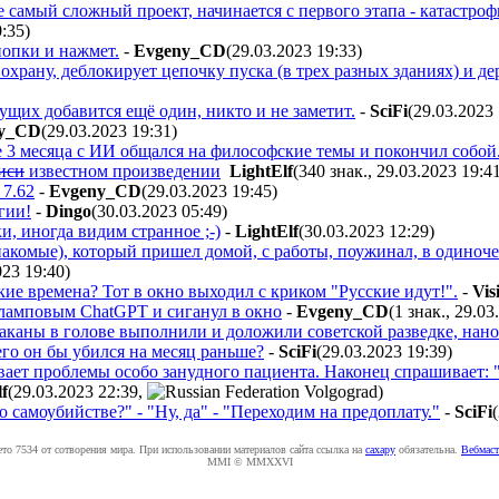
е самый сложный проект, начинается с первого этапа - катастро
0:35
)
нопки и нажмет.
-
Evgeny_CD
(29.03.2023 19:33
)
охрану, деблокирует цепочку пуска (в трех разных зданиях) и д
ущих добавится ещё один, никто и не заметит.
-
SciFi
(29.03.2023
ny_CD
(29.03.2023 19:31
)
пе 3 месяца с ИИ общался на философские темы и покончил собой
иси
известном произведении
LightElf
(340 знак., 29.03.2023 19:4
 7.62
-
Evgeny_CD
(29.03.2023 19:45
)
гии!
-
Dingo
(30.03.2023 05:49
)
, иногда видим странное ;-)
-
LightElf
(30.03.2023 12:29
)
накомые), который пришел домой, с работы, поужинал, в одиноче
023 19:40
)
ие времена? Тот в окно выходил с криком "Русские идут!".
-
Vis
с ламповым ChatGPT и сиганул в окно
-
Evgeny_CD
(1 знак., 29.03
аканы в голове выполнили и доложили советской разведке, нанот
его он бы убился на месяц раньше?
-
SciFi
(29.03.2023 19:39
)
ает проблемы особо занудного пациента. Наконец спрашивает: "
f
(29.03.2023 22:39
,
)
самоубийстве?" - "Ну, да" - "Переходим на предоплату."
-
SciFi
ето 7534 от сотворения мира. При использовании материалов сайта ссылка на
caxapу
обязательна.
Вебмаст
MMI © MMXXVI