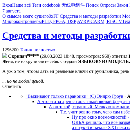
Вход
Наше всё
Теги
codebook
无线电组件
Поиск
Опросы
Закон
7 августа
О смысле всего сущего
0xFF
Средства и методы разработки
Моб
Микроконтроллеры
PLD, FPGA, DSP
AVR
PIC
ARM, RISC-V
Тех
Средства и методы разработк
1296200
Топик полностью
пророк
Cкpипaч
(29.03.2023 18:48, просмотров: 968)
ответил
Женя, не накручивайте себя. Создали
ЯЗЫКОВУЮ МОДЕЛЬ.
А уж о том, чтобы дать ей реальные ключи от рубильника, речь
... но не любой ценой.
Ответить
"Выживают только параноики" (С) Эндрю Гроув
-
A
А что это за хрен с горы такой явный бред ля
А он такой, странный. Мелкую компанию
Т.е. учит ровно тому, чего сам избег
Ну про окно возможностей - 
ОКБА решило, что все разра
а штук 6 в начале XXI века 