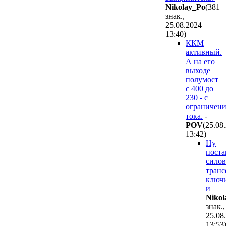
Nikolay_Po
(381
знак.,
25.08.2024
13:40
)
ККМ
активный.
А на его
выходе
полумост
с 400 до
230 - с
ограничен
тока.
-
POV
(25.08
13:42
)
Ну
поста
сило
транс
ключ
и
Nikol
знак.,
25.08
13:53