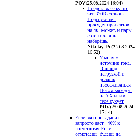
POV
(25.08.2024 16:04
)
Представь себе, что
эти 330В со звона.
Подгрузишь -
просядет процентов
на 40. Может, и пары
сотен вольт не
наберёшь.
-
Nikolay_Po
(25.08.2024
16:52
)
У меня ж
источник тока.
Оно под
нагрузкой и
должно
просаживаться.
Потом выходит
на ХХ и там
себе кукует.
-
POV
(25.08.2024
17:14
)
Если звон не задавить,
запросто даст +40% к
расчётному. Если
отмотаешь, будешь на