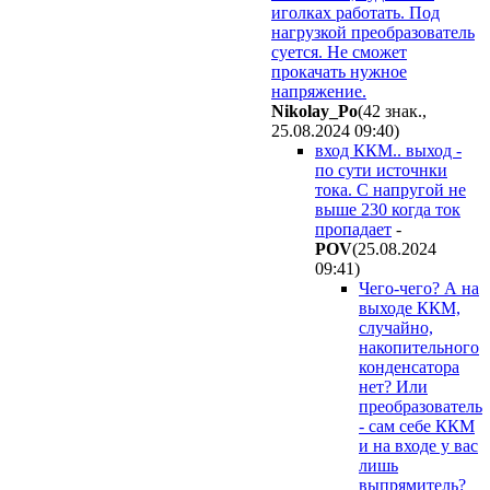
иголках работать. Под
нагрузкой преобразователь
суется. Не сможет
прокачать нужное
напряжение.
Nikolay_Po
(42 знак.,
25.08.2024 09:40
)
вход ККМ.. выход -
по сути источнки
тока. С напругой не
выше 230 когда ток
пропадает
-
POV
(25.08.2024
09:41
)
Чего-чего? А на
выходе ККМ,
случайно,
накопительного
конденсатора
нет? Или
преобразователь
- сам себе ККМ
и на входе у вас
лишь
выпрямитель?