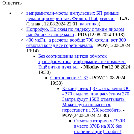
Ответить
выпрямители-мосты импульсных БП раньше
делали примерно так. Фильтр П-образный.
=L.A.=
(1 знак., 12.08.2024 22:01
,
картинка
)
Попробую. Но схем по яндексу с таким диодом
нашёл исчезающе мало
-
POV
(12.08.2024 19:18
)
400 мкГн.. а расчеты вообще 700 хотели, вот 300
отмотал когад всё гореть начало.
-
POV
(12.08.2024
19:14
)
Без соотношения витков обмоток
трансформатора, информация не поможет.
Ещё витки нужны...
-
Nikolay_Po
(12.08.2024
19:30
)
Соотношение 1,37
-
POV
(12.08.2024
19:33
)
Какое фпень 1,37... отключил ОС
- 370 выдало, при расчётном 270.
Завтра будут 150В отматывать.
Может дути повысится,
перестанет на ХХ косоёбить.
-
POV
(24.08.2024 23:30
)
Отмотал вторичку (330В
вместо 370В на ХХ без
стабилизации) - робит!
-