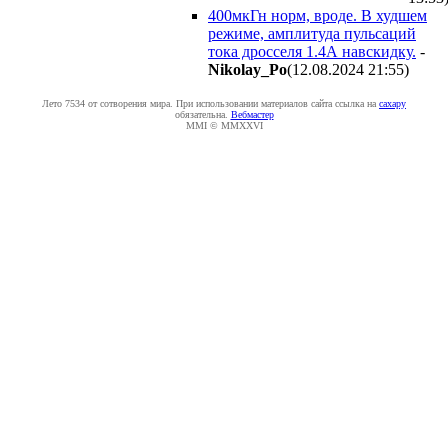
400мкГн норм, вроде. В худшем
режиме, амплитуда пульсаций
тока дросселя 1.4А навскидку.
-
Nikolay_Po
(12.08.2024 21:55
)
Лето 7534 от сотворения мира. При использовании материалов сайта ссылка на
caxapу
обязательна.
Вебмастер
MMI © MMXXVI