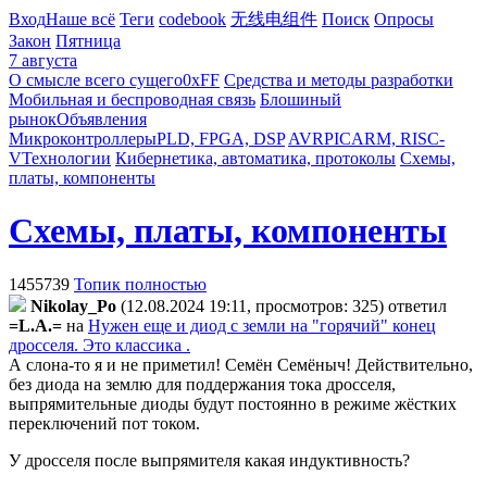
Вход
Наше всё
Теги
codebook
无线电组件
Поиск
Опросы
Закон
Пятница
7 августа
О смысле всего сущего
0xFF
Средства и методы разработки
Мобильная и беспроводная связь
Блошиный
рынок
Объявления
Микроконтроллеры
PLD, FPGA, DSP
AVR
PIC
ARM, RISC-
V
Технологии
Кибернетика, автоматика, протоколы
Схемы,
платы, компоненты
Схемы, платы, компоненты
1455739
Топик полностью
Nikolay_Po
(12.08.2024 19:11, просмотров: 325)
ответил
=L.A.=
на
Нужен еще и диод с земли на "горячий" конец
дросселя. Это классика .
А слона-то я и не приметил! Семён Семёныч! Действительно,
без диода на землю для поддержания тока дросселя,
выпрямительные диоды будут постоянно в режиме жёстких
переключений пот током.
У дросселя после выпрямителя какая индуктивность?