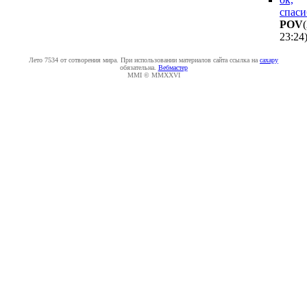
спаси
POV
23:24
Лето 7534 от сотворения мира. При использовании материалов сайта ссылка на
caxapу
обязательна.
Вебмастер
MMI © MMXXVI