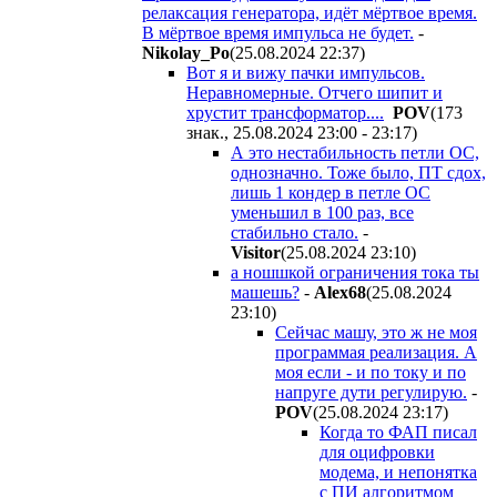
релаксация генератора, идёт мёртвое время.
В мёртвое время импульса не будет.
-
Nikolay_Po
(25.08.2024 22:37
)
Вот я и вижу пачки импульсов.
Неравномерные. Отчего шипит и
хрустит трансформатор....
POV
(173
знак., 25.08.2024 23:00 - 23:17
)
А это нестабильность петли ОС,
однозначно. Тоже было, ПТ сдох,
лишь 1 кондер в петле ОС
уменьшил в 100 раз, все
стабильно стало.
-
Visitor
(25.08.2024 23:10
)
а ношшкой ограничения тока ты
машешь?
-
Alex68
(25.08.2024
23:10
)
Сейчас машу, это ж не моя
программая реализация. А
моя если - и по току и по
напруге дути регулирую.
-
POV
(25.08.2024 23:17
)
Когда то ФАП писал
для оцифровки
модема, и непонятка
с ПИ алгоритмом