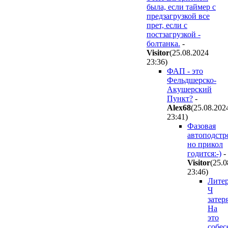
была, если таймер с
предзагрузкой все
прет, если с
постзагрузкой -
болтанка.
-
Visitor
(25.08.2024
23:36
)
ФАП - это
Фельдшерско-
Акушерский
Пункт?
-
Alex68
(25.08.202
23:41
)
Фазовая
автоподстр
но прикол
годится:-)
-
Visitor
(25.0
23:46
)
Лите
Ч
затер
На
это
собес