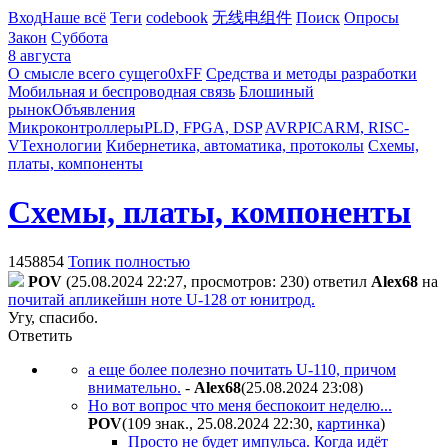
Вход
Наше всё
Теги
codebook
无线电组件
Поиск
Опросы
Закон
Суббота
8 августа
О смысле всего сущего
0xFF
Средства и методы разработки
Мобильная и беспроводная связь
Блошиный
рынок
Объявления
Микроконтроллеры
PLD, FPGA, DSP
AVR
PIC
ARM, RISC-
V
Технологии
Кибернетика, автоматика, протоколы
Схемы,
платы, компоненты
Схемы, платы, компоненты
1458854
Топик полностью
POV
(25.08.2024 22:27, просмотров: 230)
ответил
Alex68
на
почитай апликейшн ноте U-128 от юнитрод.
Угу, спасибо.
Ответить
а еще более полезно почитать U-110, причом
внимательно.
-
Alex68
(25.08.2024 23:08
)
Но вот вопрос что меня беспокоит неделю...
POV
(109 знак., 25.08.2024 22:30
,
картинка
)
Просто не будет импульса. Когда идёт