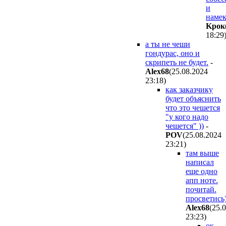
и
намек
Kpoк
18:29
а ты не чеши
гондурас, оно и
скрипеть не будет.
-
Alex68
(25.08.2024
23:18
)
как заказчику
будет объяснить
что это чешется
"у кого надо
чешется" ))
-
POV
(25.08.2024
23:21
)
там выше
написал
еще одно
апп ноте.
почитай.
просветись)
Alex68
(25.
23:23
)
ок,