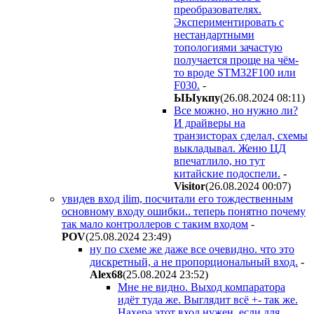
преобразователях.
Экспериментировать с
нестандартными
топологиями зачастую
получается проще на чём-
то вроде STM32F100 или
F030.
-
ЫЫyкпy
(26.08.2024 08:11
)
Все можно, но нужно ли?
И драйверы на
транзисторах сделал, схемы
выкладывал. Женю ЦД
впечатлило, но тут
китайские подоспели.
-
Visitor
(26.08.2024 00:07
)
увидев вход ilim, посчитали его тождественным
основному входу ошибки.. теперь понятно почему
так мало контроллеров с таким входом
-
POV
(25.08.2024 23:49
)
ну по схеме же даже все очевидно. что это
дискретный, а не пропорциональный вход.
-
Alex68
(25.08.2024 23:52
)
Мне не видно. Выход компаратора
идёт туда же. Выглядит всё +- так же.
Нахера этот вход нужен, если для