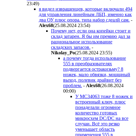
23:49
)
я видел извращенцев, которые включали 494
для управления линейным ЛБП, именно как
два ОУ плюс опора. типа набор сдеалй сам.
-
Alex68
(25.08.2024 23:54
)
Почему нет, если она копейки стоит и
склад затарен. Я бы им премию дал за
рациональное использование
складских запасов.
-
Nikolay_Po
(25.08.2024 23:55
)
а почему тогда использование
555 в преобразователях
подвергается остракизьму? 8
ножек, мало обвязки, мощщный
выход, полевик драйвит без
проблем.
-
Alex68
(26.08.2024
00:00
)
У MC34063 тоже 8 ножек и
встроенный ключ, плюс
понаделали огромное
количество готовых
микросхем DC/DC на все
случаи. Всё это резко
уменьшает область
применения 555 в