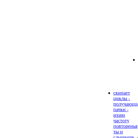
скипает
циклы -
получаюцц
пачки -
ихию
частоту
повторенья
ты и
слышышь.