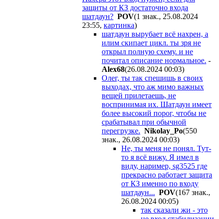
защиты от КЗ достаточно входа
шатдаун?
POV
(1 знак., 25.08.2024
23:55
,
картинка
)
шатдаун вырубает всё нахрен, а
илим скипает цикл. ты зря не
открыл полную схему. и не
почитал описание нормальное.
-
Alex68
(26.08.2024 00:03
)
Олег, ты так спешишь в своих
выходах, что аж мимо важных
вещей прилетаешь, не
воспринимая их. Шатдаун имеет
более высокий порог, чтобы не
срабатывал при обычной
перегрузке.
Nikolay_Po
(550
знак., 26.08.2024 00:03
)
Не, ты меня не понял. Тут-
то я всё вижу. Я имел в
виду, наример, sg3525 где
прекрасно работает защита
от КЗ именно по входу
шатдаун...
POV
(167 знак.,
26.08.2024 00:05
)
так сказали жи - это
не вход стабилизации