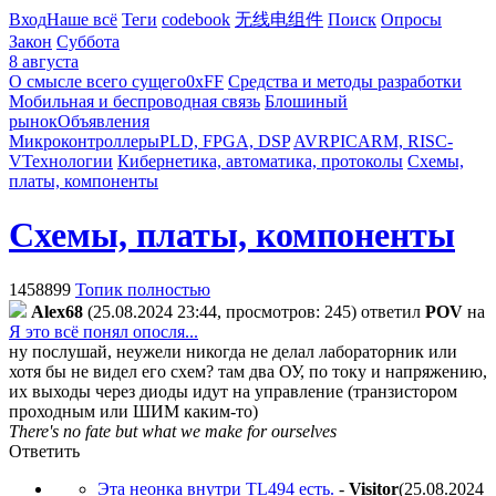
Вход
Наше всё
Теги
codebook
无线电组件
Поиск
Опросы
Закон
Суббота
8 августа
О смысле всего сущего
0xFF
Средства и методы разработки
Мобильная и беспроводная связь
Блошиный
рынок
Объявления
Микроконтроллеры
PLD, FPGA, DSP
AVR
PIC
ARM, RISC-
V
Технологии
Кибернетика, автоматика, протоколы
Схемы,
платы, компоненты
Схемы, платы, компоненты
1458899
Топик полностью
Alex68
(25.08.2024 23:44, просмотров: 245)
ответил
POV
на
Я это всё понял опосля...
ну послушай, неужели никогда не делал лабораторник или
хотя бы не видел его схем? там два ОУ, по току и напряжению,
их выходы через диоды идут на управление (транзистором
проходным или ШИМ каким-то)
There's no fate but what we make for ourselves
Ответить
Эта неонка внутри TL494 есть.
-
Visitor
(25.08.2024