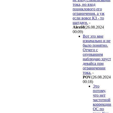
тока, но вход
поциклового его
ограничения. а уж
если вовсе КЗ - то
шатдаун.
-
Alex68
(26.08.2024
00:09
)
Вот это мне
изначально и не
было понятно.
Отчего с
охуеванием
наблюдаю хруст
девайса при
ограничении
тока.
-
POV
(26.08.2024
00:18
)
Это
потому,
что нет
частотной
коррекции
ОС по