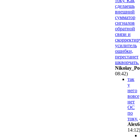
току. Как
сделаешь
внешний
сумматор
сигналов
обратной
связи и
скорректир
усилитель
ошибки,
перестанет
шкворчать.
Nikolay_Po
08:42
)
так
у
него
вовсе
нет
ОС
по
току.
Alex6
14:12