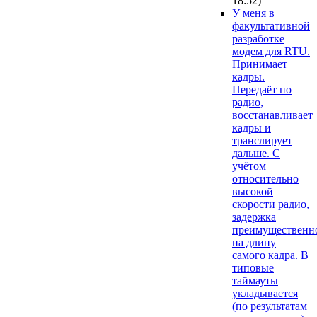
18:52
)
У меня в
факультативной
разработке
модем для RTU.
Принимает
кадры.
Передаёт по
радио,
восстанавливает
кадры и
транслирует
дальше. С
учётом
относительно
высокой
скорости радио,
задержка
преимущественн
на длину
самого кадра. В
типовые
таймауты
укладывается
(по результатам