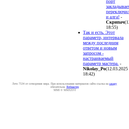
порт
закладывае
переключи
и алга!
-
Cкpипaч
(1
18:55
)
Так и есть. Этот
параметр, интервала
между последним
ответом и новым
запросом -
настраиваемый
параметр мастера.
-
Nikolay_Po
(12.03.2025
18:42
)
Лето 7534 от сотворения мира. При использовании материалов сайта ссылка на
caxapу
обязательна.
Вебмастер
MMI © MMXXVI