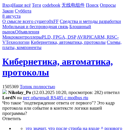
Вход
Наше всё
Теги
codebook
无线电组件
Поиск
Опросы
Закон
Суббота
8 августа
О смысле всего сущего
0xFF
Средства и методы разработки
Мобильная и беспроводная связь
Блошиный
рынок
Объявления
Микроконтроллеры
PLD, FPGA, DSP
AVR
PIC
ARM, RISC-
V
Технологии
Кибернетика, автоматика, протоколы
Схемы,
платы, компоненты
Кибернетика, автоматика,
протоколы
1505369
Топик полностью
Nikolay_Po
(12.03.2025 10:20, просмотров: 282)
ответил
LordN
на
нет обычный RS485 с modbus rtu
Что такое "подтверждение ответа от первого"? Это кадр
протокола или событие в контексте логики вашей
программы?
Ответить
это значит, что после строба на входе
^
розового