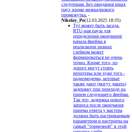
следующая. Без ожидания иных
пауз, кроме межкадрового
промежутка.
-
Nikolay_Po
(12.03.2025 18:35
)
Тут может быть засада.
RTU-ная пауза для
определения окончания/
начала фрейма в
реализации разных
слейвом может
формироваться не очень
точно. Кроме того, по
дороге могут стоять
репитеры или хуже того -
радиомодемы, которые
также дают (могут давать)
задержку при переходе на
прием следующего фрейма.
Так что, задержка нового
запроса после окончания
приема ответа у мастера
должна быть настриваемым
параметром и настроена на
самый "тормозной" в этой
цепочке слейв.
-