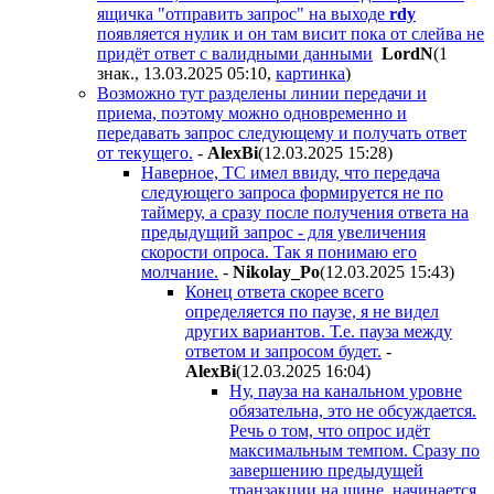
ящичка "отправить запрос" на выходе
rdy
появляется нулик и он там висит пока от слейва не
придёт ответ с валидными данными
LordN
(1
знак., 13.03.2025 05:10
,
картинка
)
Возможно тут разделены линии передачи и
приема, поэтому можно одновременно и
передавать запрос следующему и получать ответ
от текущего.
-
AlexBi
(12.03.2025 15:28
)
Наверное, ТС имел ввиду, что передача
следующего запроса формируется не по
таймеру, а сразу после получения ответа на
предыдущий запрос - для увеличения
скорости опроса. Так я понимаю его
молчание.
-
Nikolay_Po
(12.03.2025 15:43
)
Конец ответа скорее всего
определяется по паузе, я не видел
других вариантов. Т.е. пауза между
ответом и запросом будет.
-
AlexBi
(12.03.2025 16:04
)
Ну, пауза на канальном уровне
обязательна, это не обсуждается.
Речь о том, что опрос идёт
максимальным темпом. Сразу по
завершению предыдущей
транзакции на шине, начинается