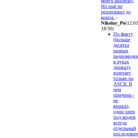
моего анализа).
Но ещё не
реализовал до
конца.
-
Nikolay_Po
(12.0
18:50
)
По факту
(больше
десятка
разных
радиомоде
в руках
держал),
взлетает
только на
ASCII. В
чем
причина -
не
вникал,
один хрен
под модем
всегда
отдельный
последоват