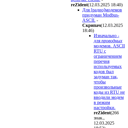
reZident
(12.03.2025 18:40
)
Для [радио]модемов
придуман Modbus-
ASCII.
-
Cкpипaч
(12.03.2025
18:46
)
Изначально -
для
проводных
модемов. ASCII
RTU с
ограничением
перечня
используемых
кодов был
задуман так,
чтобы
произвольные
коды из RTU не
вводили модем
в режим
настройки.
reZident
(266
знак.,
12.03.2025