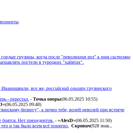
мпоненты
 гордые грузины, когда после "революции роз" к ним
системно
заправлять постели в турецких "хайятах".
ю, Иванишвили, все же,
российский олигарх
грузинского
рь - перестал.
-
Toчкa oпopы
(06.05.2025 10:55
)
D=
(06.05.2025 09:48
)
зинскому бизнесу", а лично тебе, волей неволей при встрече
 боятся. Нет прецедентов.
-
=AlexD=
(06.05.2025 11:50
)
что и так было всем всё понятно.
Cкpипaч
(928 знак.,