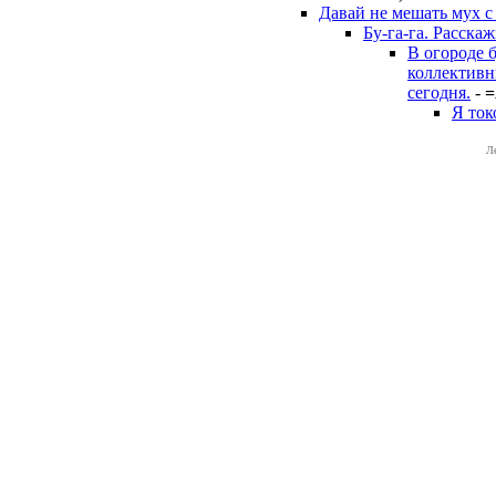
Давай не мешать мух с
Бу-га-га. Расска
В огороде б
коллективн
сегодня.
-
=
Я ток
Л