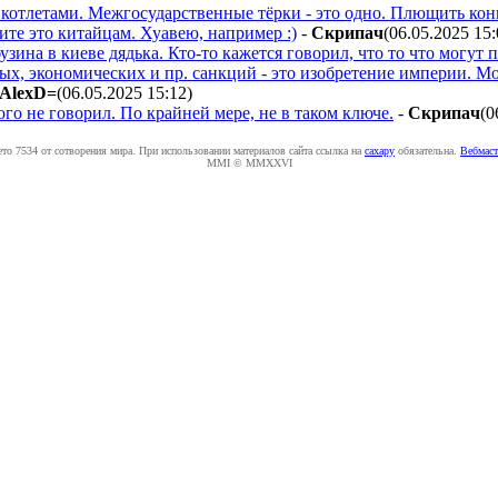
 котлетами. Межгосударственные тёрки - это одно. Плющить конк
жите это китайцам. Хуавею, например :)
-
Cкpипaч
(06.05.2025 15
узина в киеве дядька. Кто-то кажется говорил, что то что могут
ых, экономических и пр. санкций - это изобретение империи. Мо
AlexD=
(06.05.2025 15:12
)
ого не говорил. По крайней мере, не в таком ключе.
-
Cкpипaч
(0
ето 7534 от сотворения мира. При использовании материалов сайта ссылка на
caxapу
обязательна.
Вебмаст
MMI © MMXXVI