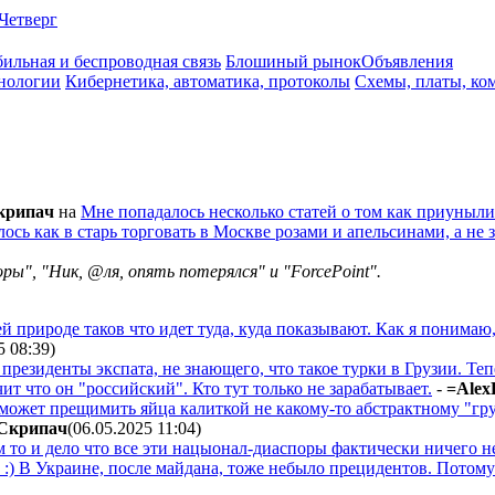
Четверг
ильная и беспроводная связь
Блошиный рынок
Объявления
нологии
Кибернетика, автоматика, протоколы
Схемы, платы, ко
кpипaч
на
Мне попадалось несколько статей о том как приуныли
ось как в старь торговать в Москве розами и апельсинами, а не 
оры", "Ник, @ля, опять потерялся" и "ForcePoint".
оей природе таков что идет туда, куда показывают. Как я понима
5 08:39
)
президенты экспата, не знающего, что такое турки в Грузии. Тепе
чит что он "российский". Кто тут только не зарабатывает.
-
=Alex
 может прещимить яйца калиткой не какому-то абстрактному "гру
Cкpипaч
(06.05.2025 11:04
)
 то и дело что все эти нацыонал-диаспоры фактически ничего не
:) В Украине, после майдана, тоже небыло прецидентов. Потому 