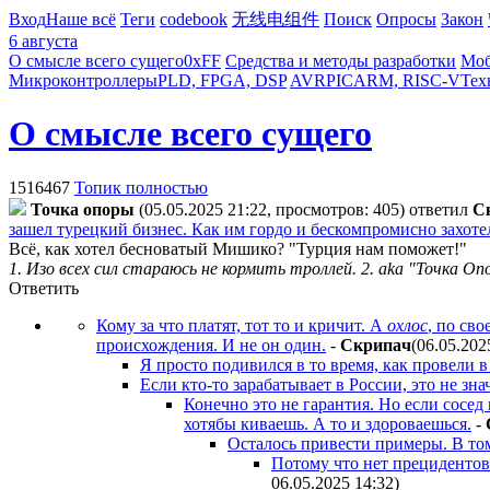
Вход
Наше всё
Теги
codebook
无线电组件
Поиск
Опросы
Закон
6 августа
О смысле всего сущего
0xFF
Средства и методы разработки
Моб
Микроконтроллеры
PLD, FPGA, DSP
AVR
PIC
ARM, RISC-V
Тех
О смысле всего сущего
1516467
Топик полностью
Toчкa oпopы
(05.05.2025 21:22, просмотров: 405)
ответил
C
зашел турецкий бизнес. Как им гордо и бескомпромисно захотел
Всё, как хотел бесноватый Мишико? "Турция нам поможет!"
1. Изо всех сил стараюсь не кормить троллей. 2. aka "Точка Оп
Ответить
Кому за что платят, тот то и кричит. А
охлос
, по св
происхождения. И не он один.
-
Cкpипaч
(06.05.202
Я просто подивился в то время, как провели в 
Если кто-то зарабатывает в России, это не зна
Конечно это не гарантия. Но если сосед
хотябы киваешь. А то и здороваешься.
-
Осталось привести примеры. В том
Потому что нет прецидентов 
06.05.2025 14:32
)