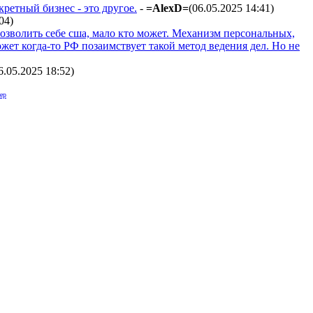
ретный бизнес - это другое.
-
=AlexD=
(06.05.2025 14:41
)
:04
)
 позволить себе сша, мало кто может. Механизм персональных,
жет когда-то РФ позаимствует такой метод ведения дел. Но не
6.05.2025 18:52
)
ер