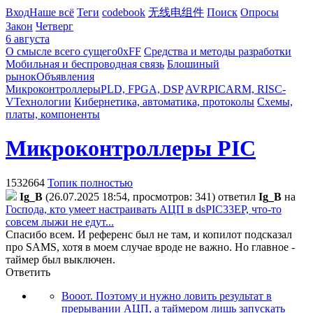
Вход
Наше всё
Теги
codebook
无线电组件
Поиск
Опросы
Закон
Четверг
6 августа
О смысле всего сущего
0xFF
Средства и методы разработки
Мобильная и беспроводная связь
Блошиный
рынок
Объявления
Микроконтроллеры
PLD, FPGA, DSP
AVR
PIC
ARM, RISC-
V
Технологии
Кибернетика, автоматика, протоколы
Схемы,
платы, компоненты
Микроконтроллеры PIC
1532664
Топик полностью
Ig_B
(26.07.2025 18:54, просмотров: 341)
ответил
Ig_B
на
Господа, кто умеет настраивать АЦП в dsPIC33EP, что-то
совсем лыжи не едут...
Спасибо всем. И референс был не там, и копилот подсказал
про SAMS, хотя в моем случае вроде не важно. Но главное -
таймер был выключен.
Ответить
Вооот. Поэтому и нужно ловить результат в
прерывании АЦП, а таймером лишь запускать