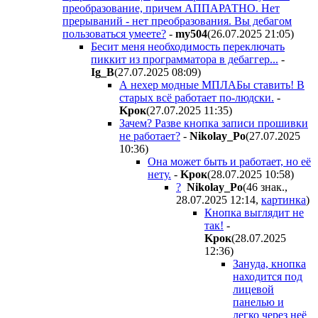
преобразование, причем АППАРАТНО. Нет
прерываний - нет преобразования. Вы дебагом
пользоваться умеете?
-
my504
(26.07.2025 21:05
)
Бесит меня необходимость переключать
пиккит из программатора в дебаггер...
-
Ig_B
(27.07.2025 08:09
)
А нехер модные МПЛАБы ставить! В
старых всё работает по-людски.
-
Kpoк
(27.07.2025 11:35
)
Зачем? Разве кнопка записи прошивки
не работает?
-
Nikolay_Po
(27.07.2025
10:36
)
Она может быть и работает, но её
нету.
-
Kpoк
(28.07.2025 10:58
)
?
Nikolay_Po
(46 знак.,
28.07.2025 12:14
,
картинка
)
Кнопка выглядит не
так!
-
Kpoк
(28.07.2025
12:36
)
Зануда, кнопка
находится под
лицевой
панелью и
легко через неё