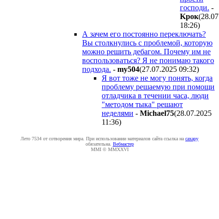
господи.
-
Kpoк
(28.07
18:26
)
А зачем его постоянно переключать?
Вы столкнулись с проблемой, которую
можно решить дебагом. Почему им не
воспользоваться? Я не понимаю такого
подхода.
-
my504
(27.07.2025 09:32
)
Я вот тоже не могу понять, когда
проблему решаемую при помощи
отладчика в течении часа, люди
"методом тыка" решают
неделями
-
Michael75
(28.07.2025
11:36
)
Лето 7534 от сотворения мира. При использовании материалов сайта ссылка на
caxapу
обязательна.
Вебмастер
MMI © MMXXVI