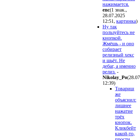
нажимается.
enc
(1 знак.,
28.07.2025
12:51
,
картинка
)
Ну так
пользуйтесь не
кнопкой.
Жмёшь - и оно
собирает
релизный хекс
и шьёт. Не
дебаг, а именно
релиз.
-
Nikolay_Po
(28.0
12:39
)
Товарищ
же
объяснил:
лишнее
нажатие
трёх
кнопок.
Кликбейт
какой-то,
прости