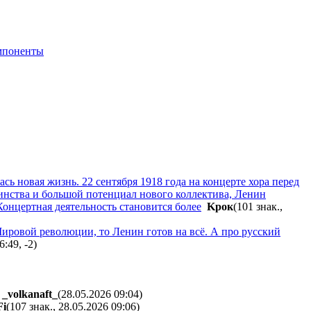
мпоненты
ь новая жизнь. 22 сентября 1918 года на концерте хора перед
инства и большой потенциал нового коллектива, Ленин
Концертная деятельность становится более
Kpoк
(101 знак.,
Мировой революции, то Ленин готов на всё. А про русский
6:49
,
-2
)
-
_volkanaft_
(28.05.2026 09:04
)
Fi
(107 знак., 28.05.2026 09:06
)