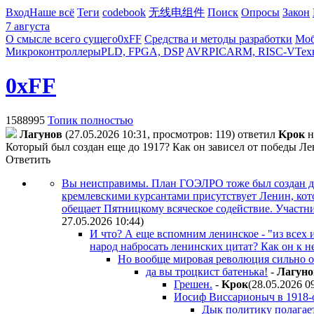
Вход
Наше всё
Теги
codebook
无线电组件
Поиск
Опросы
Закон
7 августа
О смысле всего сущего
0xFF
Средства и методы разработки
Моб
Микроконтроллеры
PLD, FPGA, DSP
AVR
PIC
ARM, RISC-V
Тех
0xFF
1588995
Топик полностью
Лaгyнoв
(27.05.2026 10:31, просмотров: 119)
ответил
Kpoк
н
Который был создан еще до 1917? Как он зависел от победы Л
Ответить
Вы неисправимы. План ГОЭЛРО тоже был создан до 19
кремлевскими курсантами присутствует Ленин, кот
обещает Пятницкому всяческое содействие. Участни
27.05.2026 10:44
)
И что? А еще вспомним ленинское - "из всех 
народ набросать ленинских цитат? Как он к н
Но вообще мировая революция сильно о
да вы троцкист батенька!
-
Лaгyнo
Грешен.
-
Kpoк
(28.05.2026 0
Иосиф Виссарионыч в 1918-
Дык политику полагает