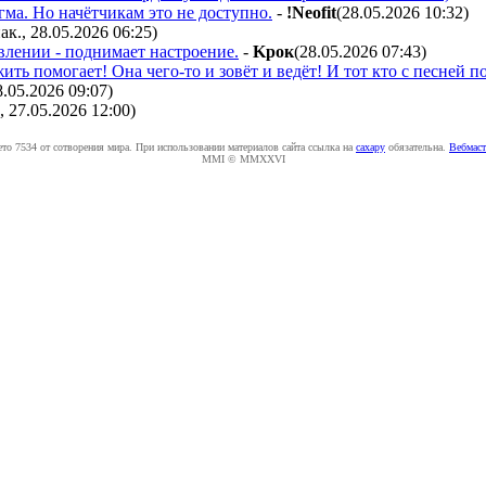
гма. Но начётчикам это не доступно.
-
!Neofit
(28.05.2026 10:32
)
ак., 28.05.2026 06:25
)
влении - поднимает настроение.
-
Kpoк
(28.05.2026 07:43
)
ить помогает! Она чего-то и зовёт и ведёт! И тот кто с песней п
8.05.2026 09:07
)
, 27.05.2026 12:00
)
ето 7534 от сотворения мира. При использовании материалов сайта ссылка на
caxapу
обязательна.
Вебмаст
MMI © MMXXVI