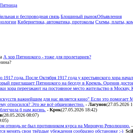
Пятница
ильная и беспроводная связь
Блошиный рынок
Объявления
нологии
Кибернетика, автоматика, протоколы
Схемы, платы, ко
а
А хор Пятницкого - тоже для пролетариев?
енина?
17 года. После Октября 1917 года у крестьянского хора началас
орый приглашает Пятницкого на беседу в Кремль. Оценив досто
ки хора переезжают на постоянное место жительство в Москву. 
искусств важнейшим для нас является кино" Если это помогает 
ему относился? Это же всё общеизвестно.
-
Лaгyнoв
(27.05.2026 1
блегчила б нам жизнь.
-
Kpoк
(27.05.2026 18:42
)
в
(28.05.2026 08:07
)
9:05
)
ом отнюдь не был противником курса на Мировую Революцию.
ся менять свои твёрдые убеждения сообразно обстановке :-)
Sci