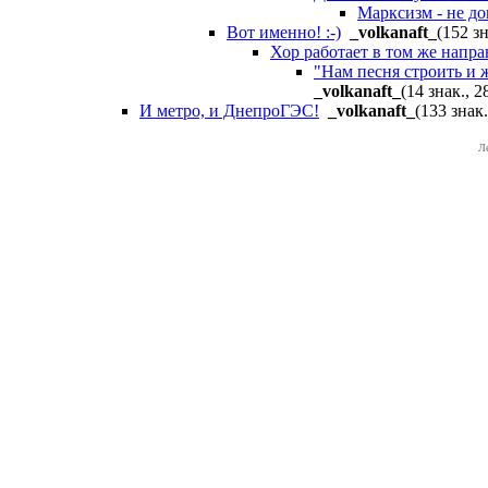
Марксизм - не до
Вот именно! :-)
_volkanaft_
(152 зн
Хор работает в том же напра
"Нам песня строить и ж
_volkanaft_
(14 знак., 2
И метро, и ДнепроГЭС!
_volkanaft_
(133 знак.
Л