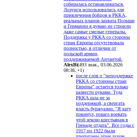
собиралась останавливаться.
Лозунги использовались для
привлечения бойцов в РККА,
реальных планов захвата Польши
и Германии я думаю не строили
даже самые смелые генералы.
Поддержка у РККА со стороны
стран Европы отсутствовала
полностью, в отличии от
польской армии,
поддерживаемой Антантой.
AlexBi
(493 знак., 03.06.2026
08:38
,
+1
)
после слов о "неподдержке
РККА со стороны стран
Европы" остается только
развести руками. Туда
РККА шла не за
поддержкой, а свергать
власть буржуазии. "Я хату
покинул, пошел воевать
чтоб землю крестьянам в
Гренаде отдать". Все годы с
1917 по 1922 были
пропитаны этим духом.