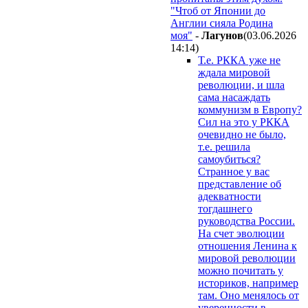
"Чтоб от Японии до
Англии сияла Родина
моя"
-
Лaгyнoв
(03.06.2026
14:14
)
Т.е. РККА уже не
ждала мировой
революции, и шла
сама насаждать
коммунизм в Европу?
Сил на это у РККА
очевидно не было,
т.е. решила
самоубиться?
Странное у вас
представление об
адекватности
тогдашнего
руководства России.
На счет эволюции
отношения Ленина к
мировой революции
можно почитать у
историков, например
там. Оно менялось от
уверенности в