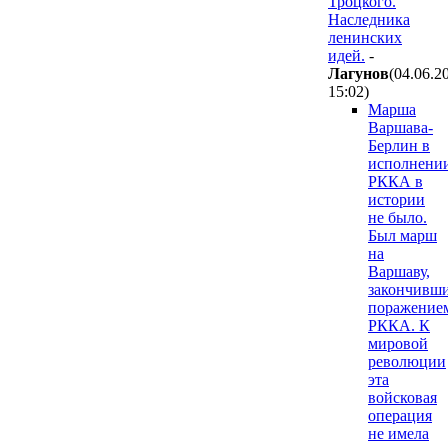
Троцкого.
Наследника
ленинских
идей.
-
Лaгyнoв
(04.06.2
15:02
)
Марша
Варшава-
Берлин в
исполнени
РККА в
истории
не было.
Был марш
на
Варшаву,
закончивш
поражение
РККА. К
мировой
революции
эта
войсковая
операция
не имела