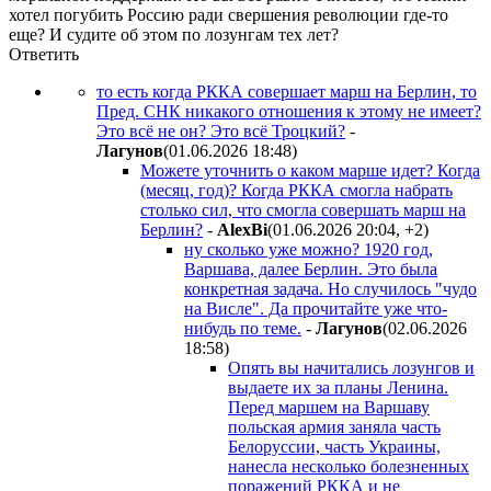
хотел погубить Россию ради свершения революции где-то
еще? И судите об этом по лозунгам тех лет?
Ответить
то есть когда РККА совершает марш на Берлин, то
Пред. СНК никакого отношения к этому не имеет?
Это всё не он? Это всё Троцкий?
-
Лaгyнoв
(01.06.2026 18:48
)
Можете уточнить о каком марше идет? Когда
(месяц, год)? Когда РККА смогла набрать
столько сил, что смогла совершать марш на
Берлин?
-
AlexBi
(01.06.2026 20:04
,
+2
)
ну сколько уже можно? 1920 год,
Варшава, далее Берлин. Это была
конкретная задача. Но случилось "чудо
на Висле". Да прочитайте уже что-
нибудь по теме.
-
Лaгyнoв
(02.06.2026
18:58
)
Опять вы начитались лозунгов и
выдаете их за планы Ленина.
Перед маршем на Варшаву
польская армия заняла часть
Белоруссии, часть Украины,
нанесла несколько болезненных
поражений РККА и не