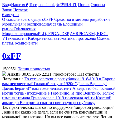
Вход
Наше всё
Теги
codebook
无线电组件
Поиск
Опросы
Закон
Четверг
6 августа
О смысле всего сущего
0xFF
Средства и методы разработки
Мобильная и беспроводная связь
Блошиный
рынок
Объявления
Микроконтроллеры
PLD, FPGA, DSP
AVR
PIC
ARM, RISC-
V
Технологии
Кибернетика, автоматика, протоколы
Схемы,
платы, компоненты
0xFF
1589551
Топик полностью
AlexBi
(30.05.2026 22:21, просмотров: 111)
ответил
Лaгyнoв
на
То есть советские республики 1918-1919 в Европе
вам неизвестны? Главный лозунг 1920г "Даешь Варшаву!
Даешь Берлин!" вам тоже неизвестен? А ведь это был основой
мотив тогда - вторжение в Германию. И про Венгрию. Только
измена атамана Григорьева в 1919 помешала дойти Красной
армии до Венгрии и спасти советскую республику.
Т.е. практических шагов по поддержке "мировой революции"
Ленин ни каких не делал, если не считать консультаций и
моральной поддержки. Но вы все равно считаете, что Ленин