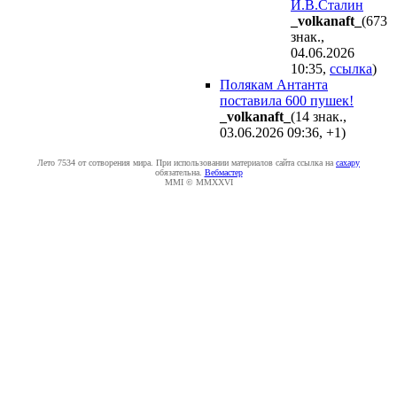
И.В.Сталин
_volkanaft_
(673
знак.,
04.06.2026
10:35
,
ссылка
)
Полякам Антанта
поставила 600 пушек!
_volkanaft_
(14 знак.,
03.06.2026 09:36
,
+1
)
Лето 7534 от сотворения мира. При использовании материалов сайта ссылка на
caxapу
обязательна.
Вебмастер
MMI © MMXXVI