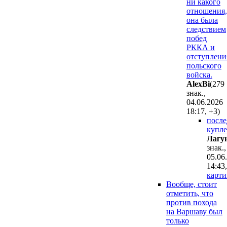
ни какого
отношения,
она была
следствием
побед
РККА и
отступлени
польского
войска.
AlexBi
(279
знак.,
04.06.2026
18:17
,
+3
)
посл
купле
Лaгy
знак.,
05.06
14:43
,
карти
Вообще, стоит
отметить, что
против похода
на Варшаву был
только