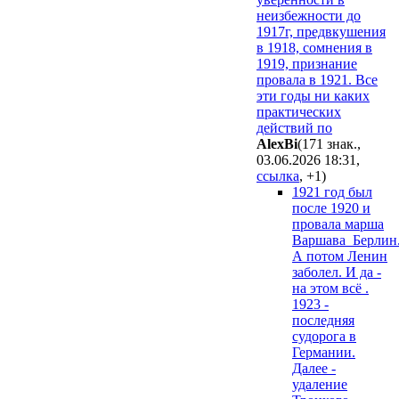
неизбежности до
1917г, предвкушения
в 1918, сомнения в
1919, признание
провала в 1921. Все
эти годы ни каких
практических
действий по
AlexBi
(171 знак.,
03.06.2026 18:31
,
ссылка
,
+1
)
1921 год был
после 1920 и
провала марша
Варшава_Берлин
А потом Ленин
заболел. И да -
на этом всё .
1923 -
последняя
судорога в
Германии.
Далее -
удаление