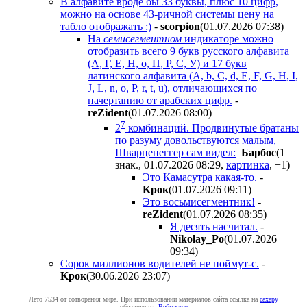
В алфавите вроде бы 33 буквы, плюс 10 цифр,
можно на основе 43-ричной системы цену на
табло отображать :)
-
scorpion
(01.07.2026 07:38
)
На
семисегментном
индикаторе можно
отобразить всего 9 букв русского алфавита
(А, Г, Е, Н, о, П, Р, С, У) и 17 букв
латинского алфавита (A, b, C, d, E, F, G, H, I,
J, L, n, o, P, r, t, u), отличающихся по
начертанию от арабских цифр.
-
reZident
(01.07.2026 08:00
)
7
2
комбинаций. Продвинутые братаны
по разуму довольствуются малым,
Шварценеггер сам видел:
Бapбoc
(1
знак., 01.07.2026 08:29
,
картинка
,
+1
)
Это Камасутра какая-то.
-
Kpoк
(01.07.2026 09:11
)
Это восьмисегментник!
-
reZident
(01.07.2026 08:35
)
Я десять насчитал.
-
Nikolay_Po
(01.07.2026
09:34
)
Сорок миллионов водителей не поймут-с.
-
Kpoк
(30.06.2026 23:07
)
Лето 7534 от сотворения мира. При использовании материалов сайта ссылка на
caxapу
обязательна.
Вебмастер