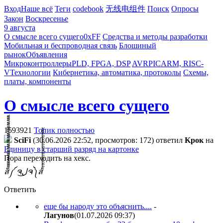
Вход
Наше всё
Теги
codebook
无线电组件
Поиск
Опросы
Закон
Воскресенье
9 августа
О смысле всего сущего
0xFF
Средства и методы разработки
Мобильная и беспроводная связь
Блошиный
рынок
Объявления
Микроконтроллеры
PLD, FPGA, DSP
AVR
PIC
ARM, RISC-
V
Технологии
Кибернетика, автоматика, протоколы
Схемы,
платы, компоненты
О смысле всего сущего
1593921
Топик полностью
SciFi
(30.06.2026 22:52, просмотров: 172)
ответил
Kpoк
на
Единицу в старший разряд на картонке
Пора переходить на хекс.
ส็็็็็็็็็็็็็็็็็็็็็็็็็༼ ຈل͜ຈ༽ส้้้้้้้้้้้้้้้้้้้้้้้
Ответить
еще бы народу это объяснить....
-
Лaгyнoв
(01.07.2026 09:37
)