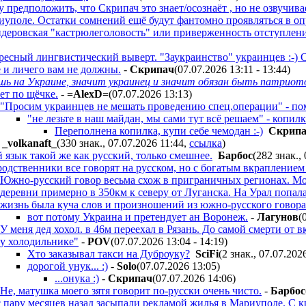
 предположить, что Скрипач это знает/осознаёт , но не озвучива
уполе. Остатки сомнений ещё будут фантомно проявляться в оп
деровская "кастрюлеголовость" или приверженность отступления
ресный лингвистический выверт. "Заукраинство" украинцев :-) Ор
е и личего вам не должны.
-
Cкpипaч
(07.07.2026 13:11 - 13:44
)
ь на Украине, значит украинец и значит обязан быть патриот
ет по щёчке.
-
=AlexD=
(07.07.2026 13:13
)
"Просим украинцев не мешать проведению спец.операции" - пом
"не лезьте в наш майдан, мы сами тут всё решаем" - копил
Переполнена копилка, купи себе чемодан :-)
Cкpип
_volkanaft_
(330 знак., 07.07.2026 11:44
,
ссылка
)
 язык такой же как русский, только смешнее.
Бapбoc
(282 знак.,
одственники все говорят на русском, но с богатым вкраплением
Южно-русский говор весьма схож в приграничных регионах. Моя
деревни примерно в 350км к северу от Луганска. На Урал попала
жизнь была куча слов и произношений из южно-русского говора
вот потому Украина и претендует ан Воронеж.
-
Лaгyнoв
(
У меня дед хохол. в 46м переехал в Рязань. До самой смерти от 
у холодильнике"
-
POV
(07.07.2026 13:04 - 14:19
)
Хто заказывал такси на Дуброуку?
SciFi
(2 знак., 07.07.202
дорогой унук... :)
-
Solo
(07.07.2026 13:05
)
...онука :)
-
Cкpипaч
(07.07.2026 14:06
)
Не, матушка моего зятя говорит по-русски очень чисто.
-
Бapбoc
 с пару месяцев назад засыпали рекламой жилья в Мариуполе. С 