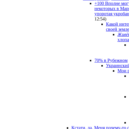
+100 Вполне могу
некоторых в Мари
упоротая укробан
12:54
)
Какой инте
своей земл
Живёш
хлопа
70% в Рубежном
Украинский
Мои р
Кстати, да. Меня почему-то