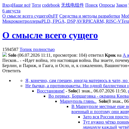
Вход
Наше всё
Теги
codebook
无线电组件
Поиск
Опросы
Закон
6 августа
О смысле всего сущего
0xFF
Средства и методы разработки
Моб
Микроконтроллеры
PLD, FPGA, DSP
AVR
PIC
ARM, RISC-V
Тех
О смысле всего сущего
1594587
Топик полностью
Solo
(06.07.2026 11:11, просмотров: 104)
ответил
Kpoк
на
А 
Песков.. - «Идет война, это настоящая война. Вы знаете, поче
Берлин, и Париж, и Гаага, и Осло, и, к сожалению, Вашингтон
Ответить
Я, конечно, сам грешен, иногда матерюсь в чате, н
Не бычки, а противоракеты. Ни одной баллистики и
Восстановим!
-
Solo
(1 знак., 06.07.2026 11:50
,
Во первых, Борщаговка - окраина Киева
Мариуполь глянь..
Solo
(8 знак., 0
В Мариуполе местные еще не 
военный и поэтому они живу
Зато вся Россия прост
Тут нужно чётко поним
минимум
каждый четвёр