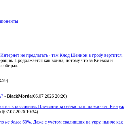
мпоненты
Интернет не предлагать - там Клод Шеннон в гробу вертится.
ерация. Продолжается как война, потому что за Киевом и
особирал..
3:59
)
ь?
-
BlackMorda
(06.07.2026 20:26
)
осятся к россиянам. Племянница сейчас там проживает. Ее муж
nt
(07.07.2026 10:34
)
ыло
не более
60%. Даже с учётом сваливших на укру, нынче как