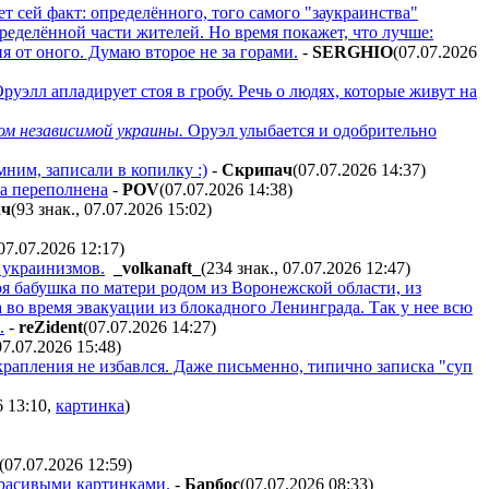
ет сей факт: определённого, того самого "заукраинства"
ределённой части жителей. Но время покажет, что лучше:
 от оного. Думаю второе не за горами.
-
SERGHIO
(07.07.2026
уэлл апладирует стоя в гробу. Речь о людях, которые живут на
ом независимой украины.
Оруэл улыбается и одобрительно
ним, записали в копилку :)
-
Cкpипaч
(07.07.2026 14:37
)
ка переполнена
-
POV
(07.07.2026 14:38
)
aч
(93 знак., 07.07.2026 15:02
)
 07.07.2026 12:17
)
 украинизмов.
_volkanaft_
(234 знак., 07.07.2026 12:47
)
 бабушка по матери родом из Воронежской области, из
 во время эвакуации из блокадного Ленинграда. Так у нее всю
.
-
reZident
(07.07.2026 14:27
)
07.07.2026 15:48
)
вкрапления не избавлся. Даже письменно, типично записка "суп
6 13:10
,
картинка
)
(07.07.2026 12:59
)
красивыми картинками.
-
Бapбoc
(07.07.2026 08:33
)