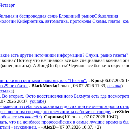
Четверг
ильная и беспроводная связь
Блошиный рынок
Объявления
нологии
Кибернетика, автоматика, протоколы
Схемы, платы, ко
какие есть другие источники информации? Слухи, радио газеты? 
му война? Потому что начиналось все как специальная военная оп
»(конец цитаты). А ЛондОн брать? Черчиль все бычки в округе п
о не такими грязными словами, как "Песков".
-
Kpoк
(06.07.2026 1
з 29 не сбито.
-
BlackMorda
(1 знак., 06.07.2026 11:39
,
ссылка
)
ссылка
)
. Во вторых, Фото восстановленного Бахмута есть где посмотрет
6.07.2026 20:37
,
youtube
)
вывели из себя весь хохлизм и до сих пор не очень хорошо отн
т в военном городке, но племянница работает в городе.
-
reZide
о обожает
москвичей
:)
Cкpипaч
(101 знак., 07.07.2026 10:47
)
ать, что на донбассе пророссийских в самые лучшие времена б
тый - заукраинец.
-
=AlexD=
(07.07.2026 10:37
,
+2
)