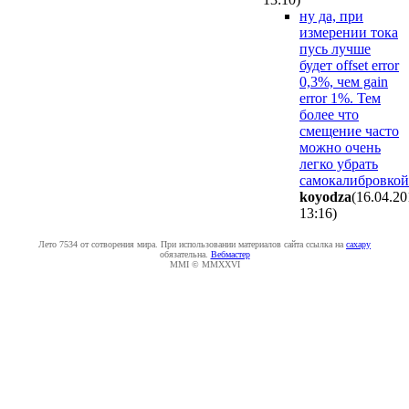
ну да, при
измерении тока
пусь лучше
будет offset error
0,3%, чем gain
error 1%. Тем
более что
смещение часто
можно очень
легко убрать
самокалибровкой
koyodza
(16.04.20
13:16
)
Лето 7534 от сотворения мира. При использовании материалов сайта ссылка на
caxapу
обязательна.
Вебмастер
MMI © MMXXVI