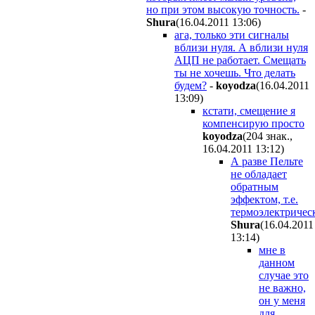
но при этом высокую точность.
-
Shura
(16.04.2011 13:06
)
ага, только эти сигналы
вблизи нуля. А вблизи нуля
АЦП не работает. Смещать
ты не хочешь. Что делать
будем?
-
koyodza
(16.04.2011
13:09
)
кстати, смещение я
компенсирую просто
koyodza
(204 знак.,
16.04.2011 13:12
)
А разве Пельте
не обладает
обратным
эффектом, т.е.
термоэлектричес
Shura
(16.04.2011
13:14
)
мне в
данном
случае это
не важно,
он у меня
для