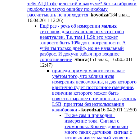
тебя АЦП сферический в вакууме? Без калибровки
прибора
на такую ошибку по-любому
рассчитывать не приходится
koyodza
(184 знак.,
16.04.2011 12:26
)
Ещё раз - речь об измерении
малых
сигналов, для всех остальных этот трёп
неактуален. Т.е. там 1 LSb это может
запросто быть 10% доп. погрешности. А
учёл ты только дрейф, но не начальный
разброс. И докучи забыл про входное
сопротивление
Shura
(151 знак., 16.04.2011
12:47
)
приведи пример малого сигнала с
учётом того, что вблизи нуля
измерения невозможны, и для которого
критично будет постоянное смещение,
величина которого может быть
известна заранее с точностью в десяток
LSB, при этом без использования
калибровки
-
koyodza
(16.04.2011 12:59
)
Ты же сам и приводил -
измерение тока. Сигнал с
термопары. Короче, довольно
много таких датчиков, сигнал с
которых имеет малый уровень,