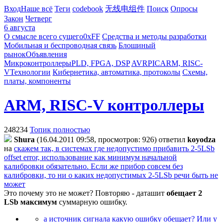
Вход
Наше всё
Теги
codebook
无线电组件
Поиск
Опросы
Закон
Четверг
6 августа
О смысле всего сущего
0xFF
Средства и методы разработки
Мобильная и беспроводная связь
Блошиный
рынок
Объявления
Микроконтроллеры
PLD, FPGA, DSP
AVR
PIC
ARM, RISC-
V
Технологии
Кибернетика, автоматика, протоколы
Схемы,
платы, компоненты
ARM, RISC-V контроллеры
248234
Топик полностью
Shura
(16.04.2011 09:58, просмотров: 926)
ответил
koyodza
на
скажем так, в системах где недопустимо прибавить 2-5LSb
offset error, использование как минимум начальной
калибровки обязательно. Если же прибор совсем без
калибровки, то ни о каких недопустимых 2-5LSb речи быть не
может
Это почему это не может? Повторяю - даташит
обещает 2
LSb максимум
суммарную ошибку.
а источник сигнала какую ошибку обещает? Или у