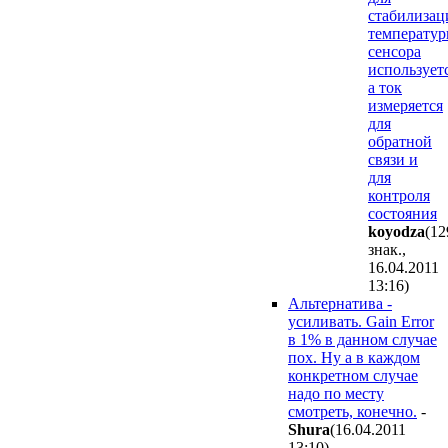
стабилизац
температу
сенсора
используетс
а ток
измеряется
для
обратной
связи и
для
контроля
состояния
koyodza
(12
знак.,
16.04.2011
13:16
)
Альтернатива -
усиливать. Gain Error
в 1% в данном случае
пох. Ну а в каждом
конкретном случае
надо по месту
смотреть, конечно.
-
Shura
(16.04.2011
13:10
)