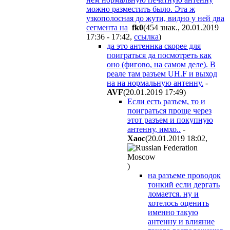
можно разместить было. Эта ж
узкополосная до жути, видно у ней два
сегмента на
fk0
(454 знак., 20.01.2019
17:36 - 17:42
,
ссылка
)
да это антеннка скорее для
поиграться да посмотреть как
оно (фигово, на самом деле). В
реале там разъем UH.F и выход
на на нормальную антенну.
-
AVF
(20.01.2019 17:49
)
Если есть разъем, то и
поиграться проще через
этот разъем и покупную
антенну, имхо..
-
Хаос
(20.01.2019 18:02
,
)
на разъеме проводок
тонкий если дергать
ломается. ну и
хотелось оценить
именно такую
антенну и влияние