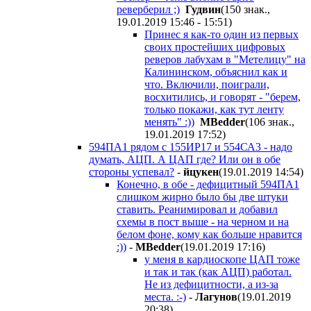
реверберил ;)
Гудвин
(150 знак.,
19.01.2019 15:46 - 15:51
)
Принес я как-то один из первых
своих простейших цифровых
реверов лабухам в "Метелицу" на
Калининском, объяснил как и
что. Включили, поиграли,
восхитились, и говорят - "берем,
только покажи, как тут ленту
менять" :))
MBedder
(106 знак.,
19.01.2019 17:52
)
594ПА1 рядом с 155ИР17 и 554СА3 - надо
думать, АЦП. А ЦАП где? Или он в обе
стороны успевал?
-
йцукен
(19.01.2019 14:54
)
Конечно, в обе - дефицитный 594ПА1
слишком жирно было бы две штуки
ставить. Реанимировал и добавил
схемы в пост выше - на черном и на
белом фоне, кому как больше нравится
:))
-
MBedder
(19.01.2019 17:16
)
у меня в кардиоскопе ЦАП тоже
и так и так (как АЦП) работал.
Не из дефицитности, а из-за
места. :-)
-
Лагунов
(19.01.2019
20:38
)