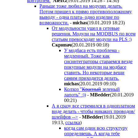
контролем.
AlexG
(19.01.2019 14:28 - 14:30
)
Раньше тоже любил на модулях делать.
Потом пришел к прямо противоположному
выводу - одна плата- одно изделие по
возможности.
-
michas
(19.01.2019 18:23
)
От модульности ушел в сетевые
решения. Модули на MODBUS по всем
статьям превосходят модули на PLS :)
Скрипач
(20.01.2019 00:18
)
У модбаса есть проблема -
медленный. Тоже как
сисинтеграторы стараемся везде
покупные модули на модбасе
ставить. Но некоторые вещи
самим приходится делать.
michas
(20.01.2019 09:10
)
Колхоз "
Красный
зеленый
лапоть" :))
-
MBedder
(20.01.2019
00:21
)
А я сразу все стремился в одноплатном
виде делать - чтобы никаких проводов/
шлейфов -->
-
MBedder
(19.01.2019
19:13
,
ссылка
)
когда сам один всю структуру
определяешь. А когда тебе