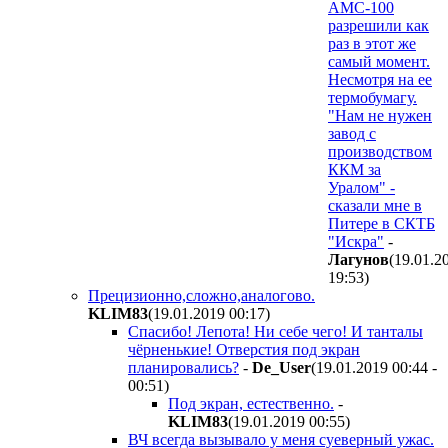
АМС-100
разрешили как
раз в этот же
самый момент.
Несмотря на ее
термобумагу.
"Нам не нужен
завод с
производством
ККМ за
Уралом" -
сказали мне в
Питере в СКТБ
"Искра"
-
Лагунов
(19.01.2
19:53
)
Прецизионно,сложно,аналогово.
KLIM83
(19.01.2019 00:17
)
Спасибо! Лепота! Ни себе чего! И танталы
чёрненькие! Отверстия под экран
планировались?
-
De_User
(19.01.2019 00:44 -
00:51
)
Под экран, естественно.
-
KLIM83
(19.01.2019 00:55
)
ВЧ всегда вызывало у меня суеверный ужас.