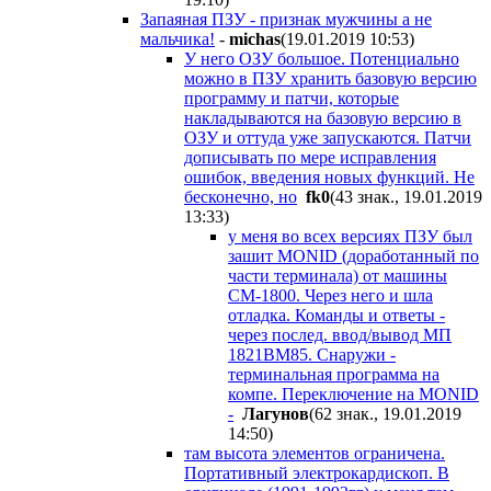
Запаяная ПЗУ - признак мужчины а не
мальчика!
-
michas
(19.01.2019 10:53
)
У него ОЗУ большое. Потенциально
можно в ПЗУ хранить базовую версию
программу и патчи, которые
накладываются на базовую версию в
ОЗУ и оттуда уже запускаются. Патчи
дописывать по мере исправления
ошибок, введения новых функций. Не
бесконечно, но
fk0
(43 знак., 19.01.2019
13:33
)
у меня во всех версиях ПЗУ был
зашит MONID (доработанный по
части терминала) от машины
СМ-1800. Через него и шла
отладка. Команды и ответы -
через послед. ввод/вывод МП
1821ВМ85. Снаружи -
терминальная программа на
компе. Переключение на MONID
-
Лагунов
(62 знак., 19.01.2019
14:50
)
там высота элементов ограничена.
Портативный электрокардископ. В