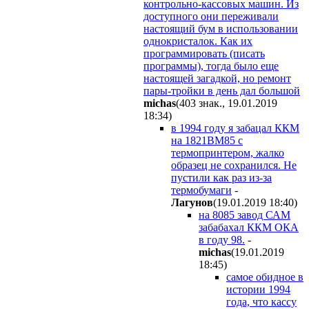
контрольно-кассовых машин. Из
доступного они переживали
настоящий бум в использовании
однокристалок. Как их
программировать (писать
программы), тогда было еще
настоящей загадкой, но ремонт
пары-тройки в день дал большой
michas
(403 знак., 19.01.2019
18:34
)
в 1994 году я забацал ККМ
на 1821ВМ85 с
термопринтером, жалко
образец не сохранился. Не
пустили как раз из-за
термобумаги
-
Лагунов
(19.01.2019 18:40
)
на 8085 завод САМ
забабахал ККМ ОКА
в году 98.
-
michas
(19.01.2019
18:45
)
самое обидное в
истории 1994
года, что кассу