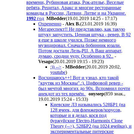
времени, Рубиновая атака, Рок-ателье, Веселые
ребята, Рецитал, Аракс и многие ресторанные
команды в России, Латвии, Литве и на Украине.
1992
год
MBedder
(19.01.2019 14:25 - 17:17
)
Охрененно
-
Alex B.
(23.01.2019 16:39
)
Мегареспект!! Не представляю, как такую
штуку запустить. Ценная штука - ревер. В 92
я еще в школе учился. Позже немного
музицировал. Сначала бобинник юзали.
Потом достали Лель-РЦ. А Ваш аппарат,
думаю, сродни чуду. Особенно в 92..
-
Vesago
(20.01.2019 19:15 - 19:23
)
:)) -->
-
MBedder
(20.01.2019 20:02
,
youtube
)
Восхищаюсь++! Вот и узнал, кто такой
"крутяк из Москвы".:). Цифровой ревер -
был мечтой многих до 90х. Вспомнил почти
анекдот из тех времён.
онумер
(859 знак.,
19.01.2019 15:24 - 15:33
)
Киевские ЛЗ назывались 528БР1 (на
128 ячеек, для фленжеров/хорусов,
которые и я делал, кося под
буржуйские Electro-Harmonix Clone
Theory (-->), 528БР2 (на 1024 ячейки), и
экспериментальные питерские