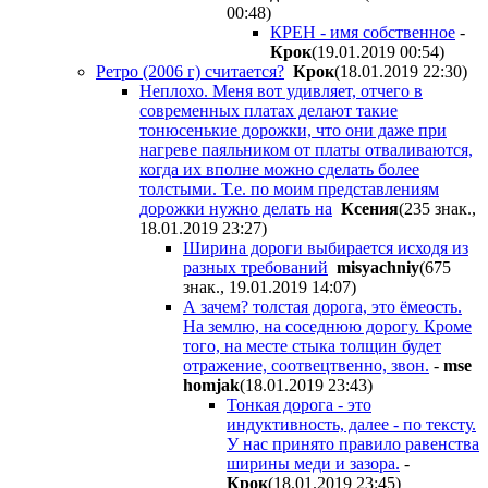
00:48
)
КРЕН - имя собственное
-
Крок
(19.01.2019 00:54
)
Ретро (2006 г) считается?
Крок
(18.01.2019 22:30
)
Неплохо. Меня вот удивляет, отчего в
современных платах делают такие
тонюсенькие дорожки, что они даже при
нагреве паяльником от платы отваливаются,
когда их вполне можно сделать более
толстыми. Т.е. по моим представлениям
дорожки нужно делать на
Ксения
(235 знак.,
18.01.2019 23:27
)
Ширина дороги выбирается исходя из
разных требований
misyachniy
(675
знак., 19.01.2019 14:07
)
А зачем? толстая дорога, это ёмеость.
На землю, на соседнюю дорогу. Кроме
того, на месте стыка толщин будет
отражение, соотвецтвенно, звон.
-
mse
homjak
(18.01.2019 23:43
)
Тонкая дорога - это
индуктивность, далее - по тексту.
У нас принято правило равенства
ширины меди и зазора.
-
Крок
(18.01.2019 23:45
)