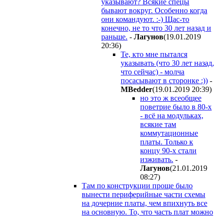
указывают? Всякие спецы
бывают вокруг. Особенно когда
они командуют. :-) Щас-то
конечно, не то что 30 лет назад и
раньше.
-
Лагунов
(19.01.2019
20:36
)
Те, кто мне пытался
указывать (что 30 лет назад,
что сейчас) - молча
посасывают в сторонке :))
-
MBedder
(19.01.2019 20:39
)
но это ж всеобщее
поветрие было в 80-х
- всё на модульках,
всякие там
коммутационные
платы. Только к
концу 90-х стали
изживать.
-
Лагунов
(21.01.2019
08:27
)
Там по конструкции проще было
вынести периферийные части схемы
на дочерние платы, чем впихнуть все
на основную. То, что часть плат можно