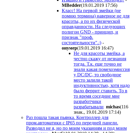
MBedder
(19.01.2019 17:56
)
Класс! На первой змейки (не
помню термина) наверное не для
красоты, а по их физической
оправданности. На следующих
полигон GND - принцип, и
признак "проф.
состоятельности".:)
-
онумер
(19.01.2019 16:47
)
Не для красоты змейка, а
честно скажу от незнания
тогда. Т.к. еще точно не
знали какая помехоэмиссия
у DC/DC, то свободное
место залили такой
индуктивностью, хотя надо
было феррит ставить. То в
то время соседние мне
разработчики
разрабатывали
michas
(116
знак., 19.01.2019 17:14
)
Раз пошла такая пьянка. Контроллер для
пром.автоматики с IP65 по передней панели.
Разводил не я, но по моим указаниям и под моим