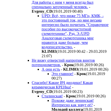
Для работы с ним у меня всегда был
специально заточенный человек.
-
Evgeny_CD
(19.01.2019 00:40
)
UPD: Всё, что ниже 75 МГц, КМК, -
это постоянный ток, но мне весьма
интересно было почитать "Справочное
пособие по высокочастотной
схемотехнике", Рэд. Э./UPD
Aналоговая схемотехника мне
нравится даже больше, чем
кодописательство.
-
KLIM83
(19.01.2019 00:42 - 29.03.2019
21:07
)
Не вижу отверстий напротив винтов
потенциометров.
-
Крок
(19.01.2019 00:26
)
А они есть
-
KLIM83
(19.01.2019 00:26
)
Это главное!
-
Крок
(19.01.2019
00:27
)
Спасибо! Какие ВЧ диодики! Какая
керамическая КРЕНка!
-
Evgeny_CD
(19.01.2019 00:23
)
Сталинская!
-
Крок
(19.01.2019 00:26
)
Похоже даже ленинская!
Интересно как зовут её?
-
Молодой коллега
(19.01.2019