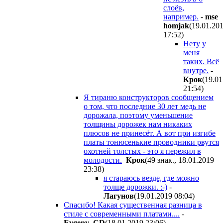
слоёв,
например.
-
mse
homjak
(19.01.20
17:52
)
Нету у
меня
таких. Всё
внутре.
-
Крок
(19.01
21:54
)
Я тираню конструкторов сообщением
о том, что последние 30 лет медь не
дорожала, поэтому уменьшение
толщины дорожек нам никаких
плюсов не принесёт. А вот при изгибе
платы тонюсенькие проводники рвутся
охотней толстых - это я пережил в
молодости.
Крок
(49 знак., 18.01.2019
23:38
)
я стараюсь везде, где можно
толще дорожки. :-)
-
Лагунов
(19.01.2019 08:04
)
Спасибо! Какая существенная разница в
стиле с современными платами....
-
Evgeny_CD
(18.01.2019 23:06
)