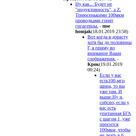
Ну как... Будет не
"индуктивность", а Z.
Тонюсенькими 100мкм
проводками гонят
гигагерцы.
-
mse
homjak
(18.01.2019 23:58
)
Вот когда я дорасту
хотя бы до половины
Г, я приму во
внимание Ваши
соображения.
-
Крок
(19.01.2019
00:24
)
Если у вас
есть100-мгц
шина, то вы
уже там. И
выше.Ну и,
собсно, если у
вас есть
упитанная БГА
с шагом 1, уже
просится
100мкм, чтобы
не лезть в 6