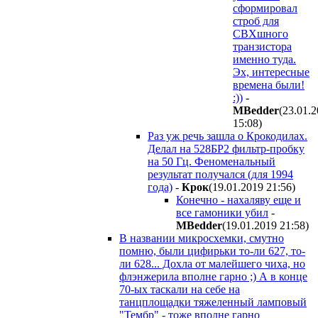
сформировал
строб для
СВХшного
транзистора
именно туда.
Эх, интересные
времена были!
:))
-
MBedder
(23.01.
15:08
)
Раз уж речь зашла о Крокодилах.
Делал на 528БР2 фильтр-пробку
на 50 Гц. Феноменальный
результат получался (для 1994
года)
-
Крок
(19.01.2019 21:56
)
Конечно - нахаляву еще и
все гамоники убил
-
MBedder
(19.01.2019 21:58
)
В названии микросхемки, смутно
помню, были цифирьки то-ли 627, то-
ли 628... Дохла от малейшего чиха, но
флэнжерила вполне гарно ;) А в конце
70-ых таскали на себе на
танцплощадки тяжеленный ламповый
"Тембр" - тоже вполне гарно