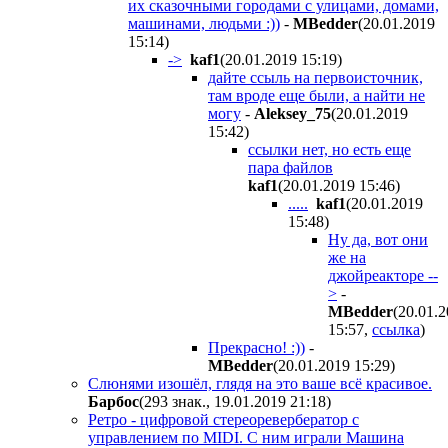
их сказочными городами с улицами, домами,
машинами, людьми :))
-
MBedder
(20.01.2019
15:14
)
->
kaf1
(20.01.2019 15:19
)
дайте ссыль на первоисточник,
там вроде еще были, а найти не
могу
-
Aleksey_75
(20.01.2019
15:42
)
ссылки нет, но есть еще
пара файлов
kaf1
(20.01.2019 15:46
)
.....
kaf1
(20.01.2019
15:48
)
Ну да, вот они
же на
джойреакторе --
>
-
MBedder
(20.01.
15:57
,
ссылка
)
Прекрасно! :))
-
MBedder
(20.01.2019 15:29
)
Слюнями изошёл, глядя на это ваше всё красивое.
Барбос
(293 знак., 19.01.2019 21:18
)
Ретро - цифровой стереоревербератор с
управлением по MIDI. С ним играли Машина