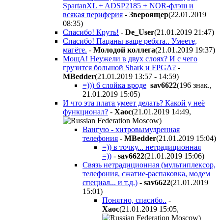
SpartanXL + ADSP2185 + NOR-флэш и
всякая периферия
-
Звероящер
(22.01.2019
08:35
)
Спасибо! Круть!
-
De_User
(21.01.2019 21:47
)
Спасибо! Пацаны ваще ребята.. Умеете,
магёте.
-
Молодой коллега
(21.01.2019 19:37
)
МощА! Неужели в двух слоях? И с чего
грузится большой Shark и FPGA?
-
MBedder
(21.01.2019 13:57 - 14:59
)
=))) 6 слойка вроде
sav6622
(196 знак.,
21.01.2019 15:05
)
И что эта плата умеет делать? Какой у неё
функционал?
-
Хаос
(21.01.2019 14:49
,
)
Вангую - хитровымудренная
телефония
-
MBedder
(21.01.2019 15:04
)
=)) в точку... нетрадиционная
=))
-
sav6622
(21.01.2019 15:06
)
Связь нетрадиционная (мультиплексор,
телефония, сжатие-распаковка, модем
специал... и т.д.)
-
sav6622
(21.01.2019
15:01
)
Понятно, спасибо..
-
Хаос
(21.01.2019 15:05
,
)