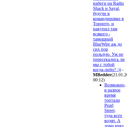
набеги на Radio
Shack и Sayal,
будучи в
командировке в
Торонто, и
накупил там
всякого -
тамошний
BlueWire аж до
сих пор
пользую. Уж не
пересекались ли
мы с тобой
когда-либо? :))
-
MBedder
(21.01.
00:12
)
Возможно,
в разное
время
топтали
Pearl
Street,
туда всех
водят. А
дома вряд