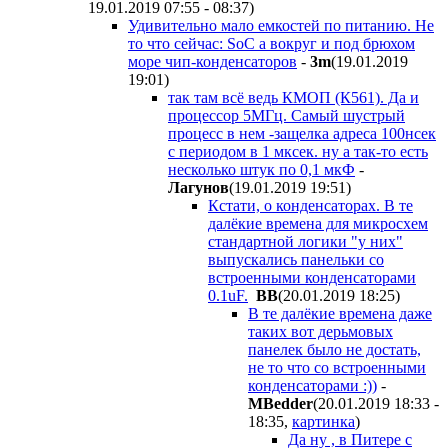
19.01.2019 07:55 - 08:37
)
Удивительно мало емкостей по питанию. Не
то что сейчас: SoC а вокруг и под брюхом
море чип-конденсаторов
-
3m
(19.01.2019
19:01
)
так там всё ведь КМОП (К561). Да и
процессор 5МГц. Самый шустрый
процесс в нем -защелка адреса 100нсек
с периодом в 1 мксек. ну а так-то есть
несколько штук по 0,1 мкФ
-
Лагунов
(19.01.2019 19:51
)
Кстати, о конденсаторах. В те
далёкие времена для микросхем
стандартной логики "у них"
выпускались панельки со
встроенными конденсаторами
0.1uF.
ВВ
(20.01.2019 18:25
)
В те далёкие времена даже
таких вот дерьмовых
панелек было не достать,
не то что со встроенными
конденсаторами :))
-
MBedder
(20.01.2019 18:33 -
18:35
,
картинка
)
Да ну , в Питере с