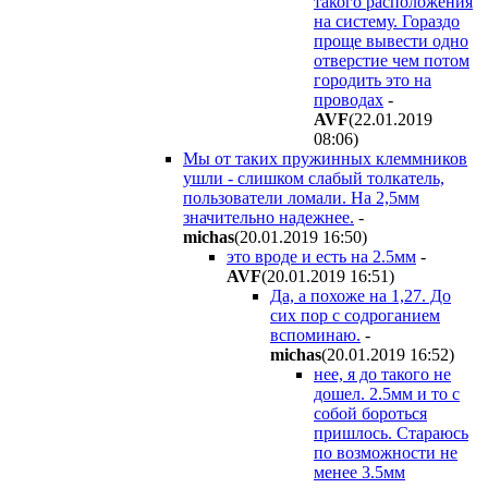
такого расположения
на систему. Гораздо
проще вывести одно
отверстие чем потом
городить это на
проводах
-
AVF
(22.01.2019
08:06
)
Мы от таких пружинных клеммников
ушли - слишком слабый толкатель,
пользователи ломали. На 2,5мм
значительно надежнее.
-
michas
(20.01.2019 16:50
)
это вроде и есть на 2.5мм
-
AVF
(20.01.2019 16:51
)
Да, а похоже на 1,27. До
сих пор с содроганием
вспоминаю.
-
michas
(20.01.2019 16:52
)
нее, я до такого не
дошел. 2.5мм и то с
собой бороться
пришлось. Стараюсь
по возможности не
менее 3.5мм