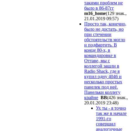
такими проблем не
было в 86-87гг
m16_home
(129 знак.,
21.01.2019 09:57
)
Просто так, конечно,
было не достать, но
при стечении
обстоятельств могло
и подфартить. В
конце 80-х, в
командировке в
Оттаве, мы с
коллегой зашли в
Radio Shack, где я
купил одну 4046 и
несколько простых
панелек под неё.
Панельки коллегу
крайне
ВВ
(426 знак.,
20.01.2019 23:48
)
Ух ты - я точно
так же в начале
1991-го
совершил
аналогичные