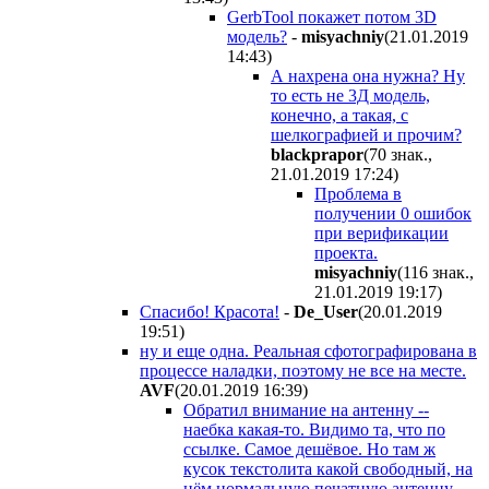
GerbTool покажет потом 3D
модель?
-
misyachniy
(21.01.2019
14:43
)
А нахрена она нужна? Ну
то есть не 3Д модель,
конечно, а такая, с
шелкографией и прочим?
blackprapor
(70 знак.,
21.01.2019 17:24
)
Проблема в
получении 0 ошибок
при верификации
проекта.
misyachniy
(116 знак.,
21.01.2019 19:17
)
Спасибо! Красота!
-
De_User
(20.01.2019
19:51
)
ну и еще одна. Реальная сфотографирована в
процессе наладки, поэтому не все на месте.
AVF
(20.01.2019 16:39
)
Обратил внимание на антенну --
наебка какая-то. Видимо та, что по
ссылке. Самое дешёвое. Но там ж
кусок текстолита какой свободный, на
нём нормальную печатную антенну