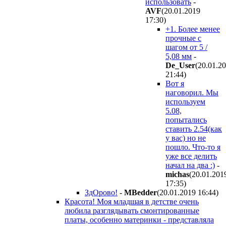
использовать
-
AVF
(20.01.2019
17:30
)
+1. Более менее
прочные с
шагом от 5 /
5,08 мм
-
De_User
(20.01.2
21:44
)
Вот я
наговорил. Мы
используем
5.08,
попытались
ставить 2.54(как
у вас) но не
пошло. Что-то я
уже все делить
начал на два :)
-
michas
(20.01.201
17:35
)
ЗдОрово!
-
MBedder
(20.01.2019 16:44
)
Красота! Моя младшая в детстве очень
любила разглядывать смонтированные
платы, особенно материнки - представляла