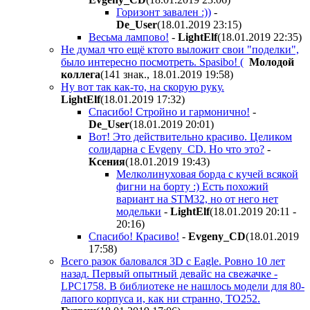
Горизонт завален :))
-
De_User
(18.01.2019 23:15
)
Весьма лампово!
-
LightElf
(18.01.2019 22:35
)
Не думал что ещё ктото выложит свои "поделки",
было интересно посмотреть. Spasibo! (
Молодой
коллега
(141 знак., 18.01.2019 19:58
)
Ну вот так как-то, на скорую руку.
LightElf
(18.01.2019 17:32
)
Спасибо! Стройно и гармонично!
-
De_User
(18.01.2019 20:01
)
Вот! Это действительно красиво. Целиком
солидарна с Evgeny_CD. Но что это?
-
Ксения
(18.01.2019 19:43
)
Мелколинуховая борда с кучей всякой
фигни на борту :) Есть похожий
вариант на STM32, но от него нет
модельки
-
LightElf
(18.01.2019 20:11 -
20:16
)
Спасибо! Красиво!
-
Evgeny_CD
(18.01.2019
17:58
)
Всего разок баловался 3D с Eagle. Ровно 10 лет
назад. Первый опытный девайс на свежачке -
LPC1758. В библиотеке не нашлось модели для 80-
лапого корпуса и, как ни странно, TO252.