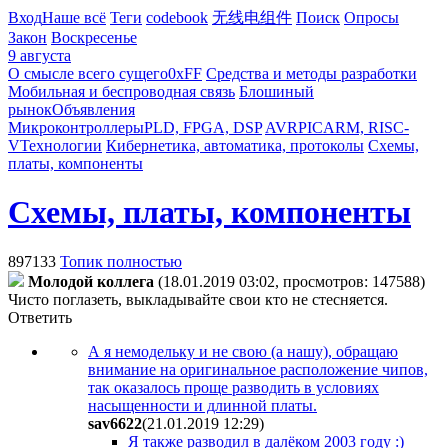
Вход
Наше всё
Теги
codebook
无线电组件
Поиск
Опросы
Закон
Воскресенье
9 августа
О смысле всего сущего
0xFF
Средства и методы разработки
Мобильная и беспроводная связь
Блошиный
рынок
Объявления
Микроконтроллеры
PLD, FPGA, DSP
AVR
PIC
ARM, RISC-
V
Технологии
Кибернетика, автоматика, протоколы
Схемы,
платы, компоненты
Схемы, платы, компоненты
897133
Топик полностью
Молодой коллега
(18.01.2019 03:02, просмотров: 147588)
Чисто поглазеть, выкладывайте свои кто не стесняется.
Ответить
А я немодельку и не свою (а нашу), обращаю
внимание на оригинальное расположение чипов,
так оказалось проще разводить в условиях
насыщенности и длинной платы.
sav6622
(21.01.2019 12:29
)
Я также разводил в далёком 2003 году :)