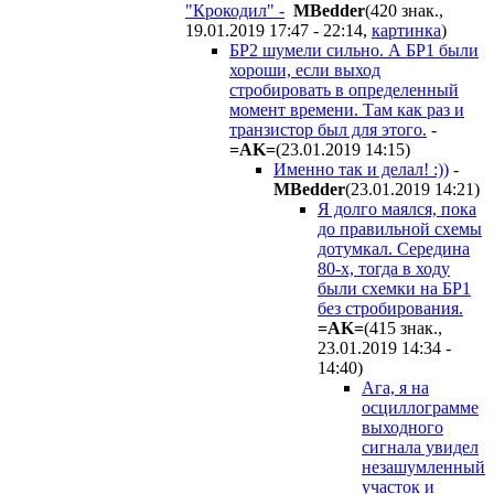
"Крокодил" -
MBedder
(420 знак.,
19.01.2019 17:47 - 22:14
,
картинка
)
БР2 шумели сильно. А БР1 были
хороши, если выход
стробировать в определенный
момент времени. Там как раз и
транзистор был для этого.
-
=AK=
(23.01.2019 14:15
)
Именно так и делал! :))
-
MBedder
(23.01.2019 14:21
)
Я долго маялся, пока
до правильной схемы
дотумкал. Середина
80-х, тогда в ходу
были схемки на БР1
без стробирования.
=AK=
(415 знак.,
23.01.2019 14:34 -
14:40
)
Ага, я на
осциллограмме
выходного
сигнала увидел
незашумленный
участок и