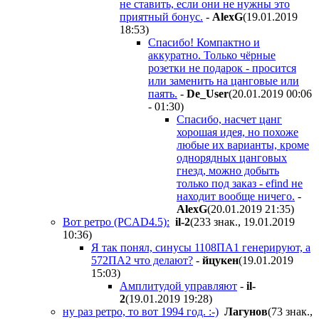
не ставить, если они не нужны это
приятный бонус.
-
AlexG
(19.01.2019
18:53
)
Спасибо! Компактно и
аккуратно. Только чёрные
розетки не подарок - просится
или заменить на цанговые или
паять.
-
De_User
(20.01.2019 00:06
- 01:30
)
Спасибо, насчет цанг
хорошая идея, но похоже
любые их варианты, кроме
однорядных цанговых
гнезд, можно добыть
только под заказ - efind не
находит вообще ничего.
-
AlexG
(20.01.2019 21:35
)
Вот ретро (PCAD4.5):
il-2
(233 знак., 19.01.2019
10:36
)
Я так понял, синусы 1108ПА1 генерируют, а
572ПА2 что делают?
-
йцукен
(19.01.2019
15:03
)
Амплитудой управляют
-
il-
2
(19.01.2019 19:28
)
ну раз ретро, то вот 1994 год. :-)
Лагунов
(73 знак.,