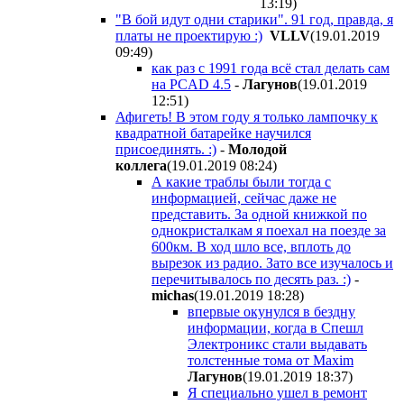
13:19
)
"В бой идут одни старики". 91 год, правда, я
платы не проектирую :)
VLLV
(19.01.2019
09:49
)
как раз с 1991 года всё стал делать сам
на PCAD 4.5
-
Лагунов
(19.01.2019
12:51
)
Афигеть! В этом году я только лампочку к
квадратной батарейке научился
присоединять. :)
-
Молодой
коллега
(19.01.2019 08:24
)
А какие траблы были тогда с
информацией, сейчас даже не
представить. За одной книжкой по
однокристалкам я поехал на поезде за
600км. В ход шло все, вплоть до
вырезок из радио. Зато все изучалось и
перечитывалось по десять раз. :)
-
michas
(19.01.2019 18:28
)
впервые окунулся в бездну
информации, когда в Спешл
Электроникс стали выдавать
толстенные тома от Maxim
Лагунов
(19.01.2019 18:37
)
Я специально ушел в ремонт