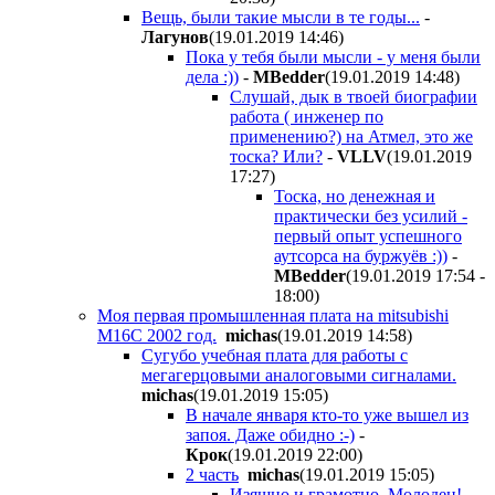
Вещь, были такие мысли в те годы...
-
Лагунов
(19.01.2019 14:46
)
Пока у тебя были мысли - у меня были
дела :))
-
MBedder
(19.01.2019 14:48
)
Слушай, дык в твоей биографии
работа ( инженер по
применению?) на Атмел, это же
тоска? Или?
-
VLLV
(19.01.2019
17:27
)
Тоска, но денежная и
практически без усилий -
первый опыт успешного
аутсорса на буржуёв :))
-
MBedder
(19.01.2019 17:54 -
18:00
)
Моя первая промышленная плата на mitsubishi
M16C 2002 год.
michas
(19.01.2019 14:58
)
Сугубо учебная плата для работы с
мегагерцовыми аналоговыми сигналами.
michas
(19.01.2019 15:05
)
В начале января кто-то уже вышел из
запоя. Даже обидно :-)
-
Крок
(19.01.2019 22:00
)
2 часть
michas
(19.01.2019 15:05
)
Изящно и грамотно. Молодец!
-