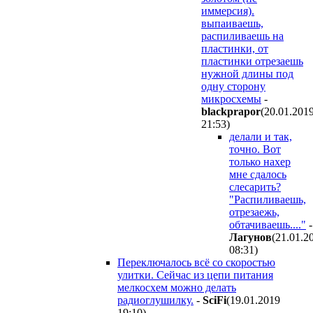
иммерсия).
выпаиваешь,
распиливаешь на
пластинки, от
пластинки отрезаешь
нужной длины под
одну сторону
микросхемы
-
blackprapor
(20.01.201
21:53
)
делали и так,
точно. Вот
только нахер
мне сдалось
слесарить?
"Распиливаешь,
отрезаежь,
обтачиваешь...."
-
Лагунов
(21.01.2
08:31
)
Переключалось всё со скоростью
улитки. Сейчас из цепи питания
мелкосхем можно делать
радиоглушилку.
-
SciFi
(19.01.2019
19:10
)