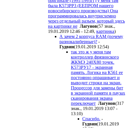
оригинале (1991-1993гг) у меня там
была К573РР3 (ЕЕПРОМ нашего
новосибирского производства) Она
программировалась внутрисхемно
через отдельный разъем, который здесь
на картинке не
Лагунов
(57 знак.,
19.01.2019 12:46 - 12:49
,
картинка
)
А зачем 2 корпуса RAM (почему
разнокалиберные)?
-
Гудвин
(19.01.2019 12:54
)
так это ж у меня там
контроллер фрязинского
ЖКМЭ 240Х80 точек.
К573РУ17 - экранная
память. Логика на К561 ее
постоянно опрашивает и
выводит строки на экран.
Процессор для замены бит
в экранной памяти в паузах
сканирования экрана
переключает
Лагунов
(317
знак., 19.01.2019 13:07 -
13:10
)
Спасибо.
-
Гудвин
(19.01.2019