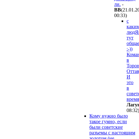
ли.
-
ВВ
(21.01.2
00:33
)
с
каки
людЯ
тут
общае
:-))
Кома
в
Торон
Оттаву
И
это
в
совет
время
Лагу
08:32
Кому нужно было
такое гумно, если
были советские
разъемы с настоящим
золотом (не