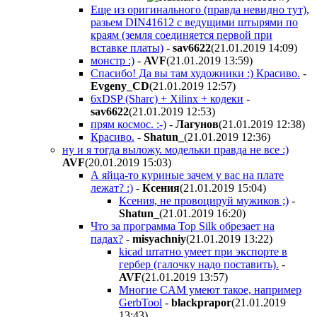
Еще из оригинального (правда невидно тут),
разьем DIN41612 с ведущими штырями по
краям (земля соединяется первой при
вставке платы)
-
sav6622
(21.01.2019 14:09
)
монстр :)
-
AVF
(21.01.2019 13:59
)
Спасибо! Да вы там художники :) Красиво.
-
Evgeny_CD
(21.01.2019 12:57
)
6хDSP (Sharc) + Xilinx + кодеки
-
sav6622
(21.01.2019 12:53
)
прям космос. :-)
-
Лагунов
(21.01.2019 12:38
)
Красиво.
-
Shatun_
(21.01.2019 12:36
)
ну и я тогда выложу. модельки правда не все :)
AVF
(20.01.2019 15:03
)
А яйца-то куриные зачем у вас на плате
лежат? :)
-
Ксения
(21.01.2019 15:04
)
Ксения, не провоцируй мужиков ;)
-
Shatun_
(21.01.2019 16:20
)
Что за программа Top Silk обрезает на
падах?
-
misyachniy
(21.01.2019 13:22
)
kicad штатно умеет при экспорте в
гербер (галочку надо поставить).
-
AVF
(21.01.2019 13:57
)
Многие CAM умеют такое, например
GerbTool
-
blackprapor
(21.01.2019
13:43
)