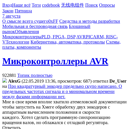
Вход
Наше всё
Теги
codebook
无线电组件
Поиск
Опросы
Закон
Пятница
7 августа
О смысле всего сущего
0xFF
Средства и методы разработки
Мобильная и беспроводная связь
Блошиный
рынок
Объявления
Микроконтроллеры
PLD, FPGA, DSP
AVR
PIC
ARM, RISC-
V
Технологии
Кибернетика, автоматика, протоколы
Схемы,
платы, компоненты
Микроконтроллеры AVR
922881
Топик полностью
AlexG
(22.05.2019 13:36, просмотров: 687)
ответил
De_User
на
Про квадратурный энкодер предельно скупо написано. О
предельных частотах сигнала и о минимальном времени
между фазами информации нет.
Мне в свое время вполне хватило атемеловской документации
чтобы запустить на Хмеге обработку двух энкодеров с
аппаратным вычислением положения и скорости
каждого.
Хотел сделать программную синхронизацию
вращения валов, но облажался с отладкой регулятора.
Ответить