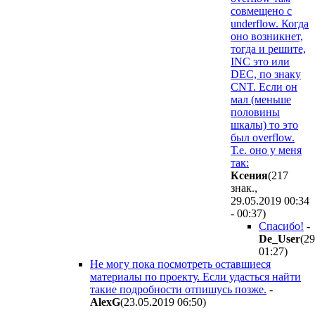
совмещено с
underflow. Когда
оно возникнет,
тогда и решите,
INC это или
DEC, по знаку
CNT. Если он
мал (меньше
половины
шкалы) то это
был overflow.
Т.е. оно у меня
так:
Ксения
(217
знак.,
29.05.2019 00:34
- 00:37
)
Спасибо!
-
De_User
(29
01:27
)
Не могу пока посмотреть оставшиеся
материалы по проекту. Если удасться найти
такие подробности отпишусь позже.
-
AlexG
(23.05.2019 06:50
)