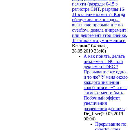
памяти (разряды 0-15 в
регистре CNT, разряды 16-
31 в ячейке памяти). Когда
обслуживание энкодера
вызывало прерывание по
overflow, делала инкремент
или декремент этой ячейке.
Т.е. никакого умножения и
Ксения
(104 знак.,
28.05.2019 23:48
)
А как понять, делать
инкремент INC или
декремент DEC ?
Прерывание же одно
и то же? У меня около
каждого значения
колебания в "+" и в "-
" имеют место быть.
Побочный эффект
увеличения
разрешения датчика.
-
De_User
(29.05.2019
00:04
)
Прерывание по
overflow там