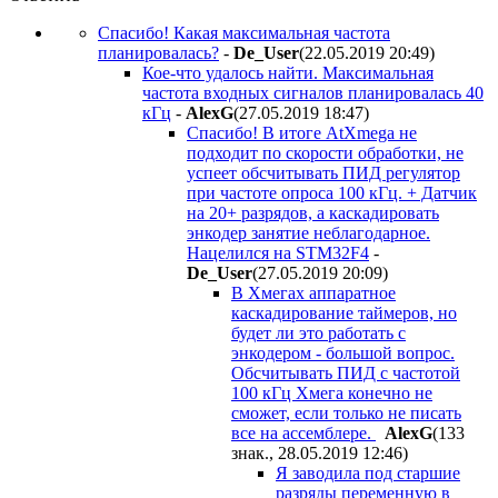
Спасибо! Какая максимальная частота
планировалась?
-
De_User
(22.05.2019 20:49
)
Кое-что удалось найти. Максимальная
частота входных сигналов планировалась 40
кГц
-
AlexG
(27.05.2019 18:47
)
Спасибо! В итоге AtXmega не
подходит по скорости обработки, не
успеет обсчитывать ПИД регулятор
при частоте опроса 100 кГц. + Датчик
на 20+ разрядов, а каскадировать
энкодер занятие неблагодарное.
Нацелился на STM32F4
-
De_User
(27.05.2019 20:09
)
В Хмегах аппаратное
каскадирование таймеров, но
будет ли это работать с
энкодером - большой вопрос.
Обсчитывать ПИД с частотой
100 кГц Хмега конечно не
сможет, если только не писать
все на ассемблере.
AlexG
(133
знак., 28.05.2019 12:46
)
Я заводила под старшие
разряды переменную в