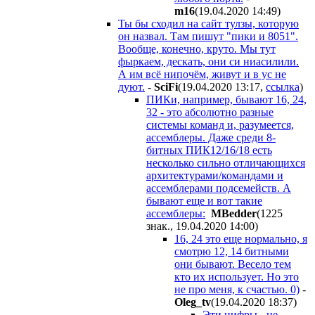
m16
(19.04.2020 14:49
)
Ты бы сходил на сайт тулзы, которую
он назвал. Там пишут "пики и 8051".
Вообще, конечно, круто. Мы тут
фыркаем, дескать, они си ниасилили.
А им всё нипочём, живут и в ус не
дуют.
-
SciFi
(19.04.2020 13:17
,
ссылка
)
ПИКи, например, бывают 16, 24,
32 - это абсолютно разные
системы команд и, разумеется,
ассемблеры. Даже среди 8-
битных ПИК12/16/18 есть
несколько сильно отличающихся
архитектурами/командами и
ассемблерами подсемейств. А
бывают еще и вот такие
ассемблеры:
MBedder
(1225
знак., 19.04.2020 14:00
)
16, 24 это еще нормально, я
смотрю 12, 14 битными
они бывают. Весело тем
кто их использует. Но это
не про меня, к счастью. 0)
-
Oleg_tv
(19.04.2020 18:37
)
Эти цифры - не