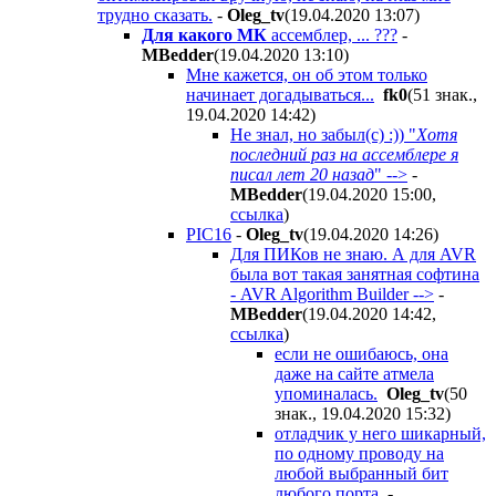
трудно сказать.
-
Oleg_tv
(19.04.2020 13:07
)
Для какого МК
ассемблер, ... ???
-
MBedder
(19.04.2020 13:10
)
Мне кажется, он об этом только
начинает догадываться...
fk0
(51 знак.,
19.04.2020 14:42
)
Не знал, но забыл(с) :)) "
Хотя
последний раз на ассемблере я
писал лет 20 назад
" -->
-
MBedder
(19.04.2020 15:00
,
ссылка
)
PIC16
-
Oleg_tv
(19.04.2020 14:26
)
Для ПИКов не знаю. А для AVR
была вот такая занятная софтина
- AVR Algorithm Builder -->
-
MBedder
(19.04.2020 14:42
,
ссылка
)
если не ошибаюсь, она
даже на сайте атмела
упоминалась.
Oleg_tv
(50
знак., 19.04.2020 15:32
)
отладчик у него шикарный,
по одному проводу на
любой выбранный бит
любого порта.
-