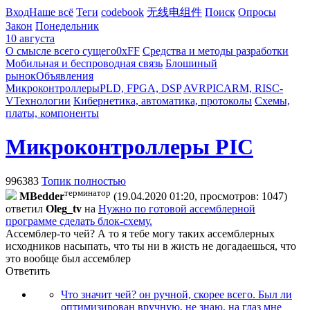
Вход
Наше всё
Теги
codebook
无线电组件
Поиск
Опросы
Закон
Понедельник
10 августа
О смысле всего сущего
0xFF
Средства и методы разработки
Мобильная и беспроводная связь
Блошиный
рынок
Объявления
Микроконтроллеры
PLD, FPGA, DSP
AVR
PIC
ARM, RISC-
V
Технологии
Кибернетика, автоматика, протоколы
Схемы,
платы, компоненты
Микроконтроллеры PIC
996383
Топик полностью
терминатор
MBedder
(19.04.2020 01:20, просмотров: 1047)
ответил
Oleg_tv
на
Нужно по готовой ассемблерной
программе сделать блок-схему.
Ассемблер-то чей? А то я тебе могу таких ассемблерных
исходников насыпать, что ты ни в жисть не догадаешься, что
это вообще был ассемблер
Ответить
Что значит чей? он ручной, скорее всего. Был ли
оптимизирован вручную, не знаю, на глаз мне