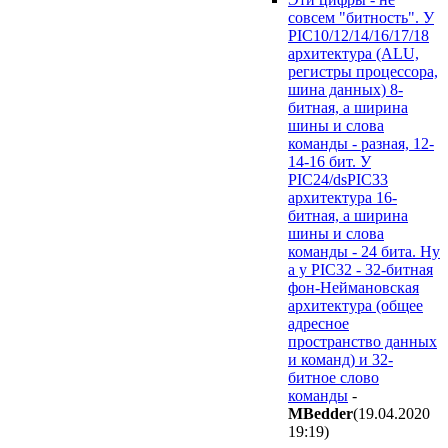
совсем "битность". У
PIC10/12/14/16/17/18
архитектура (ALU,
регистры процессора,
шина данных) 8-
битная, а ширина
шины и слова
команды - разная, 12-
14-16 бит. У
PIC24/dsPIC33
архитектура 16-
битная, а ширина
шины и слова
команды - 24 бита. Ну
а у PIC32 - 32-битная
фон-Неймановская
архитектура (общее
адресное
пространство данных
и команд) и 32-
битное слово
команды
-
MBedder
(19.04.2020
19:19
)