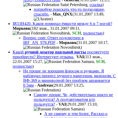
,
ссылка
)
попробую поискать что-то подходящее,
спасибо.
-
Max_QNX
(31.01.2007 13:49
,
)
IR53H420. Kaков номинал ёмкости между 6 и 7 ногой?
Морковк
(182 знак., 31.01.2007 09:11
,
,
SCH
,
полностью
)
Вопрос снят. Ответ подсмотрен в
IRF_AN_978.PDF
-
Морковк
(31.01.2007 10:17
,
)
Какой
ручной дозатор паяльной пасты
посоветуете
приобрести? Интересуют отзывы.
VAI
(113 знак.,
22.01.2007 15:27
,
,
SCH
,
полностью
)
Не проще ли хорошим флюсом и ручками. Я
наблюдал процесс ручного нанесения- мазохизм. С
ВФ-369 и миниволной без проблем запаивается
0,5мм
-
Andreas
(29.01.2007 13:25
,
)
Самому проще. Че, действительно никто не
пользуется? А полуавтоматом кто
пользуется?
-
VAI
(29.01.2007 15:10
,
)
А не самому и тем более. Рассказ о