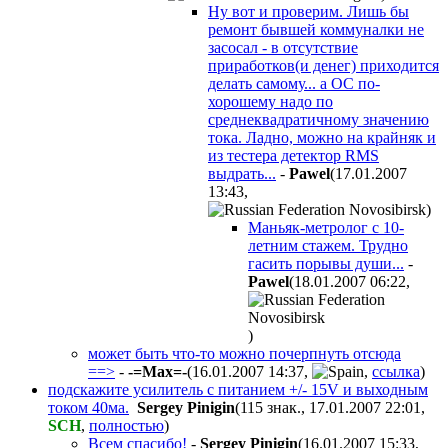
Ну вот и проверим. Лишь бы
ремонт бывшей коммуналки не
засосал - в отсутствие
приработков(и денег) приходится
делать самому... а ОС по-
хорошему надо по
среднеквадратичному значению
тока. Ладно, можно на крайняк и
из тестера детектор RMS
выдрать...
-
Pawel
(17.01.2007
13:43
,
)
Маньяк-метролог с 10-
летним стажем. Трудно
гасить порывы души...
-
Pawel
(18.01.2007 06:22
,
)
может быть что-то можно почерпнуть отсюда
==>
-
-=Max=-
(16.01.2007 14:37
,
,
ссылка
)
подскажите усилитель с питанием +/- 15V и выходным
током 40ма.
Sergey Pinigin
(115 знак., 17.01.2007 22:01
,
SCH
,
полностью
)
Всем спасибо!
-
Sergey Pinigin
(16.01.2007 15:33
,