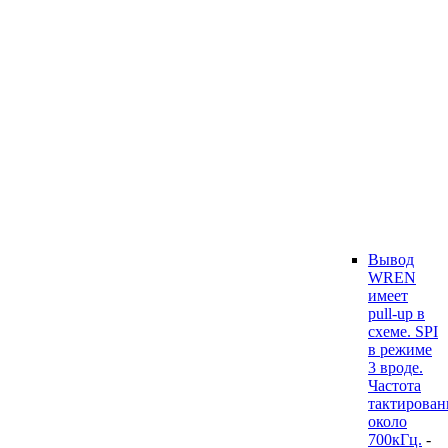
Вывод
WREN
имеет
pull-up в
схеме. SPI
в режиме
3 вроде.
Частота
тактирован
около
700кГц.
-