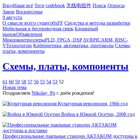
Вход
Наше всё
Теги
codebook
无线电组件
Поиск
Опросы
Закон
Воскресенье
9 августа
О смысле всего сущего
0xFF
Средства и методы разработки
Мобильная и беспроводная связь
Блошиный
рынок
Объявления
Микроконтроллеры
PLD, FPGA, DSP
AVR
PIC
ARM, RISC-
V
Технологии
Кибернетика, автоматика, протоколы
Схемы,
платы, компоненты
Схемы, платы, компоненты
61
60
59
58
57
56
55
54
53
52
Новая тема
Поздравляем
Nikolay_Po
с днём рождения!
Культурная революция, 1966 год
Война в Южной Осетии, 2008 год
Профессиональные паяльные станции АКТАКОМ доступны к