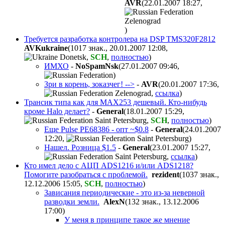
AVR
(22.01.2007 18:27
,
)
Требуется разработка контролера на DSP TMS320F2812
AVKukraine
(1017 знак., 20.01.2007 12:08
,
,
SCH
,
полностью
)
ИМХО
-
NoSpamNsk
(27.01.2007 09:46
,
)
Зри в корень, зоказчег! -->
-
AVR
(20.01.2007 17:36
,
,
ссылка
)
Трансик типа как для MAX253 дешевый. Кто-нибудь
кроме Halo делает?
-
General
(18.01.2007 15:29
,
,
SCH
,
полностью
)
Еще Pulse PE68386 - опт ~$0.8
-
General
(24.01.2007
12:20
,
)
Нашел. Розница $1.5
-
General
(23.01.2007 15:27
,
,
ссылка
)
Кто имел дело с АЦП ADS1216 и/или ADS1218?
Помогите разобраться с проблемой.
rezident
(1037 знак.,
12.12.2006 15:05
,
SCH
,
полностью
)
Зависания периодические - это из-за неверной
разводки земли.
AlexN
(132 знак., 13.12.2006
17:00
)
У меня в принципе такое же мнение