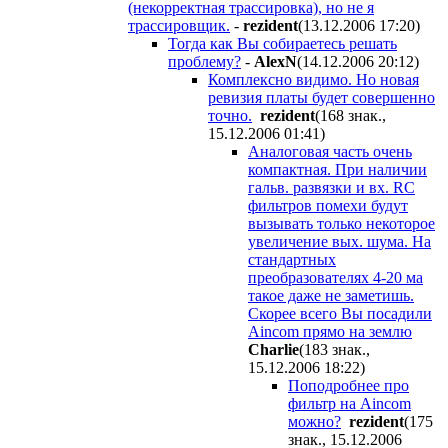
(некорректная трассировка), но не я
трассировщик.
-
rezident
(13.12.2006 17:20
)
Тогда как Вы собираетесь решать
проблему?
-
AlexN
(14.12.2006 20:12
)
Комплексно видимо. Но новая
ревизия платы будет совершенно
точно.
rezident
(168 знак.,
15.12.2006 01:41
)
Аналоговая часть очень
компактная. При наличии
гальв. развязки и вх. RC
фильтров помехи будут
вызывать только некоторое
увеличение вых. шума. На
стандартных
преобразователях 4-20 ма
такое даже не заметишь.
Скорее всего Вы посадили
Aincom прямо на землю
Charlie
(183 знак.,
15.12.2006 18:22
)
Поподробнее про
фильтр на Aincom
можно?
rezident
(175
знак., 15.12.2006