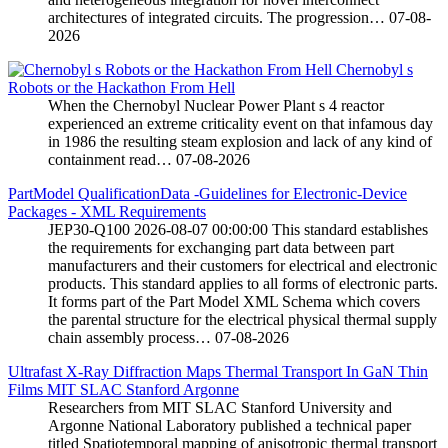
architectures of integrated circuits. The progression…
07-08-
2026
Chernobyl s
Robots or the Hackathon From Hell
When the Chernobyl Nuclear Power Plant s 4 reactor
experienced an extreme criticality event on that infamous day
in 1986 the resulting steam explosion and lack of any kind of
containment read…
07-08-2026
PartModel QualificationData -Guidelines for Electronic-Device
Packages - XML Requirements
JEP30-Q100 2026-08-07 00:00:00 This standard establishes
the requirements for exchanging part data between part
manufacturers and their customers for electrical and electronic
products. This standard applies to all forms of electronic parts.
It forms part of the Part Model XML Schema which covers
the parental structure for the electrical physical thermal supply
chain assembly process…
07-08-2026
Ultrafast X-Ray Diffraction Maps Thermal Transport In GaN Thin
Films MIT SLAC Stanford Argonne
Researchers from MIT SLAC Stanford University and
Argonne National Laboratory published a technical paper
titled Spatiotemporal mapping of anisotropic thermal transport