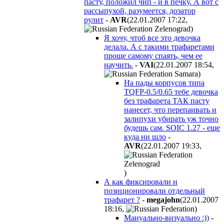
пасту, положил чип - и в печку. А вот с
рассыпухой, разумеется, дозатор
рулит
-
AVR
(22.01.2007 17:22
,
)
Я хочу, чтоб все это девочка
делала. А с такими трафаретами
проще самому спаять, чем ее
научить.
-
VAI
(22.01.2007 18:54
,
)
На пады корпусов типа
TQFP-0.5/0.65 тебе девочка
без трафарета ТАК пасту
нанесет, что перепаивать и
залипухи убирать уж точно
будешь сам. SOIC 1.27 - еще
куда ни шло
-
AVR
(22.01.2007 19:33
,
)
А как фиксировали и
позиционировали отдельный
трафарет ?
-
megajohn
(22.01.2007
18:16
,
)
Мануально-визуально :))
-