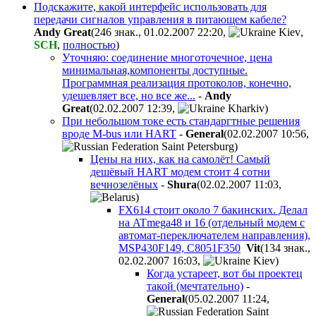
Подскажите, какой интерфейс использовать для
передачи сигналов управления в питающем кабеле?
Andy Great
(246 знак., 01.02.2007 22:20
,
,
SCH
,
полностью
)
Уточняю: соединение многоточечное, цена
минимальная,компоненты доступные.
Программная реализация протоколов, конечно,
удешевляет все, но все же...
-
Andy
Great
(02.02.2007 12:39
,
)
При небольшом токе есть стандаргтные решения
вроде M-bus или HART
-
General
(02.02.2007 10:56
,
)
Цены на них, как на самолёт! Самый
дешёвый HART модем стоит 4 сотни
вечнозелёных
-
Shura
(02.02.2007 11:03
,
)
FX614 стоит около 7 бакинских. Делал
на ATmega48 и 16 (отдельный модем с
автомат-переключателем направления),
MSP430F149, C8051F350
Vit
(134 знак.,
02.02.2007 16:03
,
)
Когда устареет, вот бы проектец
такой (мечтательно)
-
General
(05.02.2007 11:24
,