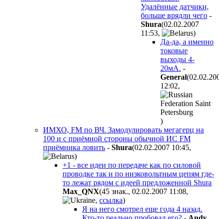
Удалённые датчики,
больше врядли чего
-
Shura
(02.02.2007
11:53
,
)
Да-да, а именно
токовые
выходы 4-
20мА.
-
General
(02.02.20
12:02
,
)
ИМХО, FM по ВЧ. Замодулировать мегагерц на
100 и с приёмной стороны обычной ИС FM
приёмника ловить
-
Shura
(02.02.2007 10:45
,
)
+1 - все идеи по передаче как по силовой
проводке так и по низковольтным цепям где-
то лежат рядом с идеей предложенной Shura
Max_QNX
(45 знак., 02.02.2007 11:08
,
,
ссылка
)
Я на него смотрел еще года 4 назад.
Кто-то реально пробовал его?
-
Andy