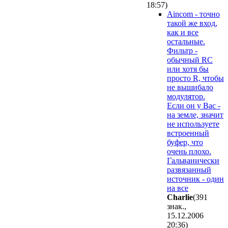
18:57
)
Aincom - точно
такой же вход,
как и все
остальные.
Фильтр -
обычный RC
или хотя бы
просто R, чтобы
не вышибало
модулятор.
Если он у Вас -
на земле, значит
не используете
встроенный
буфер, что
очень плохо.
Гальванически
развязанный
источник - один
на все
Charlie
(391
знак.,
15.12.2006
20:36
)