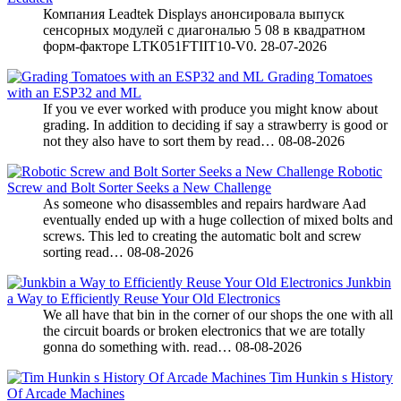
Компания Leadtek Displays анонсировала выпуск
сенсорных модулей с диагональю 5 08 в квадратном
форм-факторе LTK051FTIIT10-V0.
28-07-2026
Grading Tomatoes
with an ESP32 and ML
If you ve ever worked with produce you might know about
grading. In addition to deciding if say a strawberry is good or
not they also have to sort them by read…
08-08-2026
Robotic
Screw and Bolt Sorter Seeks a New Challenge
As someone who disassembles and repairs hardware Aad
eventually ended up with a huge collection of mixed bolts and
screws. This led to creating the automatic bolt and screw
sorting read…
08-08-2026
Junkbin
a Way to Efficiently Reuse Your Old Electronics
We all have that bin in the corner of our shops the one with all
the circuit boards or broken electronics that we are totally
gonna do something with. read…
08-08-2026
Tim Hunkin s History
Of Arcade Machines