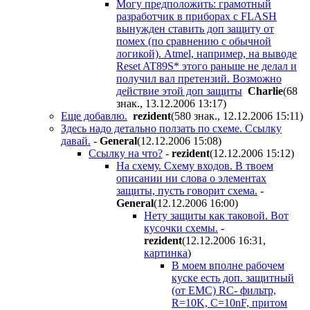
Могу предположить: грамотный
разработчик в приборах с FLASH
вынужден ставить доп защиту от
помех (по сравнению с обычной
логикой). Atmel, например, на выводе
Reset AT89S* этого раньше не делал и
получил вал претензий. Возможно
действие этой доп защиты
Charlie
(68
знак., 13.12.2006 13:17
)
Еще добавлю.
rezident
(580 знак., 12.12.2006 15:11
)
Здесь надо детально ползать по схеме. Ссылку
давай.
-
General
(12.12.2006 15:08
)
Ссылку на что?
-
rezident
(12.12.2006 15:12
)
На схему. Схему входов. В твоем
описании ни слова о элементах
защиты, пусть говорит схема.
-
General
(12.12.2006 16:00
)
Нету защиты как таковой. Вот
кусочки схемы.
-
rezident
(12.12.2006 16:31
,
картинка
)
В моем вполне рабочем
куске есть доп. защитный
(от EMC) RC- фильтр,
R=10K, C=10nF, притом