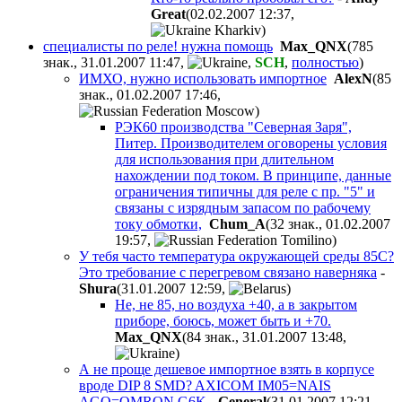
Great
(02.02.2007 12:37
,
)
специалисты по реле! нужна помощь
Max_QNX
(785
знак., 31.01.2007 11:47
,
,
SCH
,
полностью
)
ИМХО, нужно использовать импортное
AlexN
(85
знак., 01.02.2007 17:46
,
)
РЭК60 производства "Северная Заря",
Питер. Производителем оговорены условия
для использования при длительном
нахождении под током. В принципе, данные
ограничения типичны для реле с пр. "5" и
связаны с изрядным запасом по рабочему
току обмотки,
Chum_A
(32 знак., 01.02.2007
19:57
,
)
У тебя часто температура окружающей среды 85С?
Это требование с перегревом связано наверняка
-
Shura
(31.01.2007 12:59
,
)
Не, не 85, но воздуха +40, а в закрытом
приборе, боюсь, может быть и +70.
Max_QNX
(84 знак., 31.01.2007 13:48
,
)
А не проще дешевое импортное взять в корпусе
вроде DIP 8 SMD? AXICOM IM05=NAIS
AGQ=OMRON G6K
-
General
(31.01.2007 12:21
,