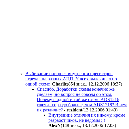
Выбивание настроек внутренних регистров
втречал на разных АЦП. У всех вылечивал по
одной схеме
Charlie
(854 знак., 12.12.2006 18:37
)
Спасибо. Доработки схемы конечно же
сделаем, но вопрос не совсем об этом.
Почему в одной и той же схеме ADS1216
глючит гораздо больше, чем ADS1218? В чем
их различие?
-
rezident
(13.12.2006 01:49
)
Внутренние отличия их никому, кроме
разработчиков, не ведомы :-)
AlexN
(148 знак., 13.12.2006 17:03
)