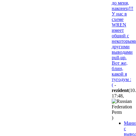
до меня,
наконец!!!
У нас в
схеме
WREN
имеет
общий с
некоторым
другими
выводами
pull-up.
Вот же,
блин,
какой я
тугодум :
(
-
rezident
(10
17:48
,
)
Мани
с
выво