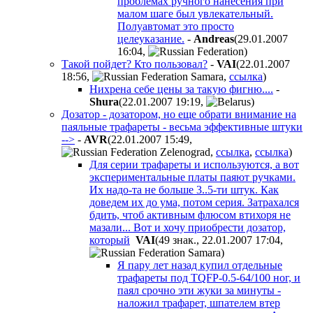
проблемах ручного нанесения при
малом шаге был увлекательный.
Полуавтомат это просто
целеуказание.
-
Andreas
(29.01.2007
16:04
,
)
Такой пойдет? Кто пользовал?
-
VAI
(22.01.2007
18:56
,
,
ссылка
)
Нихрена себе цены за такую фигню....
-
Shura
(22.01.2007 19:19
,
)
Дозатор - дозатором, но еще обрати внимание на
паяльные трафареты - весьма эффективные штуки
-->
-
AVR
(22.01.2007 15:49
,
,
ссылка
,
ссылка
)
Для серии трафареты и используются, а вот
экспериментальные платы паяют ручками.
Их надо-та не больше 3..5-ти штук. Как
доведем их до ума, потом серия. Затрахался
бдить, чтоб активным флюсом втихоря не
мазали... Вот и хочу приобрести дозатор,
который
VAI
(49 знак., 22.01.2007 17:04
,
)
Я пару лет назад купил отдельные
трафареты под TQFP-0.5-64/100 ног, и
паял срочно эти жуки за минуты -
наложил трафарет, шпателем втер