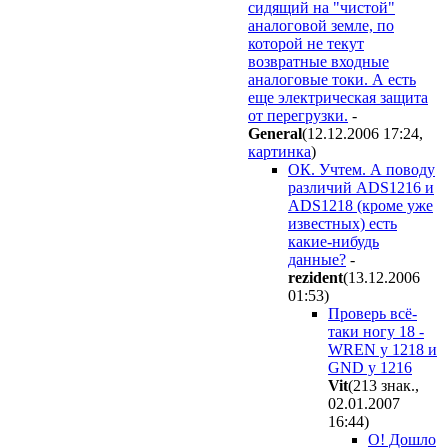
сидящий на "чистой"
аналоговой земле, по
которой не текут
возвратные входные
аналоговые токи. А есть
еще электрическая защита
от перегрузки.
-
General
(12.12.2006 17:24
,
картинка
)
ОК. Учтем. А поводу
различий ADS1216 и
ADS1218 (кроме уже
известных) есть
какие-нибудь
данные?
-
rezident
(13.12.2006
01:53
)
Проверь всё-
таки ногу 18 -
WREN у 1218 и
GND у 1216
Vit
(213 знак.,
02.01.2007
16:44
)
О! Дошло