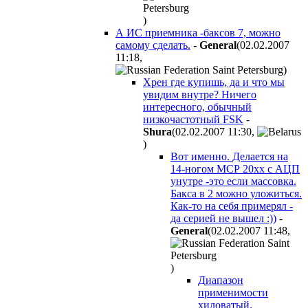
)
А ИС приемника -баксов 7, можно
самому сделать.
-
General
(02.02.2007
11:18
,
)
Хрен где купишь, да и что мы
увидим внутре? Ничего
интересного, обычный
низкочастотный FSK
-
Shura
(02.02.2007 11:30
,
)
Вот именно. Делается на
14-ногом МСР 20xx с АЦП
унутре -это если массовка.
Бакса в 2 можно уложиться.
Как-то на себя примерял -
да серией не вышел :))
-
General
(02.02.2007 11:48
,
)
Диапазон
применимости
хиловатый.