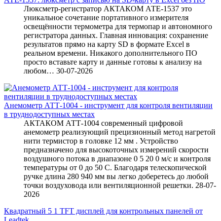
Люксметр-регистратор АКТАКОМ АТЕ-1537 это
уникальное сочетание портативного измерителя
освещённости термометра для термопар и автономного
регистратора данных. Главная инновация: сохранение
результатов прямо на карту SD в формате Excel в
реальном времени. Никакого дополнительного ПО
просто вставьте карту и данные готовы к анализу на
любом…
30-07-2026
Анемометр АТТ-1004 - инструмент для контроля вентиляции
в труднодоступных местах
АКТАКОМ АТТ-1004 современный цифровой
анемометр реализующий прецизионный метод нагретой
нити термистор в головке 12 мм . Устройство
предназначено для высокоточных измерений скорости
воздушного потока в диапазоне 0 5 20 0 м/с и контроля
температуры от 0 до 50 C. Благодаря телескопической
ручке длина 280 940 мм вы легко доберетесь до любой
точки воздуховода или вентиляционной решетки.
28-07-
2026
Квадратный 5 1 TFT дисплей для контрольных панелей от
Leadtek