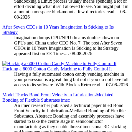
Sandboxing a Linux process usually means spending a lot of
effort deciding what it isn t allowed to see. You might put it in
a mount namespace bind-mount a few directories read…
08-
08-2026
After Seven CEOs in 10 Years Imagination Is Sticking to Its
Strategy
Imagination dumps CPU/NPU dreams doubles down on
GPUs and China under CEO No. 7. The post After Seven
CEOs in 10 Years Imagination Is Sticking to Its Strategy
appeared first on EE Times…
08-08-2026
Hacking a 6000 Cotton Candy Machine to Fully Control It
Having a fully automated cotton candy vending machine in
your possession is a great thing but not if you do not have full
access to its software. With Block s Retro read…
07-08-2026
Model Tracks Bond Front Velocity in Lubrication-Mediated
Bonding of Flexible Substrates imec
An imec researcher published a technical paper titled Bond
Front Velocity in Lubrication-Mediated Bonding of Flexible
Substrates. Abstract: Bonding and assembly processes have
started to take the centre-stage in semiconductor
manufacturing as they enable three-dimensional 3D stacking
and heterogeneous integration for novel interconnect