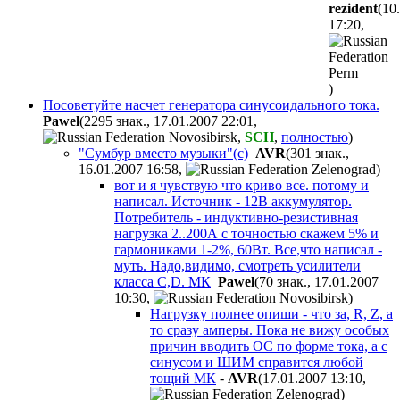
rezident
(10
17:20
,
)
Посоветуйте насчет генератора синусоидального тока.
Pawel
(2295 знак., 17.01.2007 22:01
,
,
SCH
,
полностью
)
"Сумбур вместо музыки"(с)
AVR
(301 знак.,
16.01.2007 16:58
,
)
вот и я чувствую что криво все. потому и
написал. Источник - 12В аккумулятор.
Потребитель - индуктивно-резистивная
нагрузка 2..200А с точностью скажем 5% и
гармониками 1-2%, 60Вт. Все,что написал -
муть. Надо,видимо, смотреть усилители
класса С,D. МК
Pawel
(70 знак., 17.01.2007
10:30
,
)
Нагрузку полнее опиши - что за, R, Z, а
то сразу амперы. Пока не вижу особых
причин вводить ОС по форме тока, а с
синусом и ШИМ справится любой
тощий МК
-
AVR
(17.01.2007 13:10
,
)