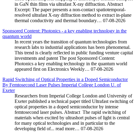
in GaN thin films via ultrafast X-ray diffraction. Abstract
Excerpt: The paper presents a non-contact spatiotemporal-
resolved ultrafast X-ray diffraction method to extract in-plane
thermal conductivity and thermal boundary…
07-08-2026
Sponsored Content: Photonics - a key enabling technology in the
quantum world
In recent years the transition of quantum technologies from
research labs to industrial applications has been phenomenal.
This trend is clearly reflected in public funding venture capital
investments and patent The post Sponsored Content:
Photonics a key enabling technology in the quantum world
appeared first on Electronics Weekly…
07-08-2026
Rapid Switching of Optical Properties in a Doped Semiconductor
By Femtosecond Laser Pulses Imperial College London U. of
Exeter
Researchers from Imperial College London and University of
Exeter published a technical paper titled Ultrafast switching of
optical properties in a doped semiconductor by intense
femtosecond laser pulses. Abstract The rapid switching of
materials when excited by ultrashort pulses of light is central
for many optical technologies and in particular to the
developing field of... read more…
07-08-2026