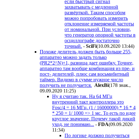
если быстрый сигнал
захватывать с медленной
развёрткой. Таким способом
можно попробовать измерить
отклонение измеряемой частоты
от номинальной. При условии,
что генератор опорной частоты в
осциллографе достаточно
точный.
-
SciFi
(10.09.2020 13:44
)
Похоже делитель должен быть больше 255,
аппаратно можно задать только
(PR2*2^N)+1, разница дает ошибку. Точнее,
аппаратно там вообще комбинация из пре- и
пост- делителей, плюс сам восьмибитный
таймер. Видимо в сумме нужное число
получить не получается.
AlexBi
(178 знак.,
09.09.2020 11:25
)
Ну я считаю так. На 64 МГц
внутренний такт контроллера это
Fosc/4 = 16 МГц. (1 / 16000000) * 16 * 4
* 250 = 1/ 1000 => 1 мс. То есть по идее
круглое значение. Почему такой дикий
уход, не понимаю...
-
FDA
(09.09.2020
11:34
)
По логике должно получиться