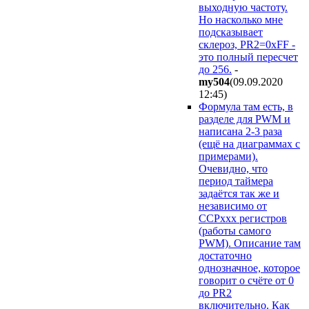
выходную частоту.
Но насколько мне
подсказывает
склероз, PR2=0xFF -
это полный пересчет
до 256.
-
my504
(09.09.2020
12:45
)
Формула там есть, в
разделе для PWM и
написана 2-3 раза
(ещё на диаграммах с
примерами).
Очевидно, что
период таймера
задаётся так же и
независимо от
CCPxxx регистров
(работы самого
PWM). Описание там
достаточно
однозначное, которое
говорит о счёте от 0
до PR2
включительно. Как