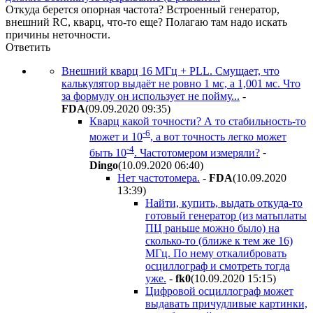
Откуда берется опорная частота? Встроенный генератор,
внешний RC, кварц, что-то еще? Полагаю там надо искать
причины неточности.
Ответить
Внешний кварц 16 МГц + PLL. Смущает, что
калькулятор выдаёт не ровно 1 мс, а 1,001 мс. Что
за формулу он использует не пойму...
-
FDA
(09.09.2020 09:35
)
Кварц какой точности? А то стабильность-то
-6
может и 10
, а вот точность легко может
-4
быть 10
. Частотомером измеряли?
-
Dingo
(10.09.2020 06:40
)
Нет частотомера.
-
FDA
(10.09.2020
13:39
)
Найти, купить, выдать откуда-то
готовый генератор (из матьплаты
ПЦ раньше можно было) на
сколько-то (ближе к тем же 16)
МГц. По нему откалибровать
осциллограф и смотреть тогда
уже.
-
fk0
(10.09.2020 15:15
)
Цифровой осциллограф может
выдавать причудливые картинки,