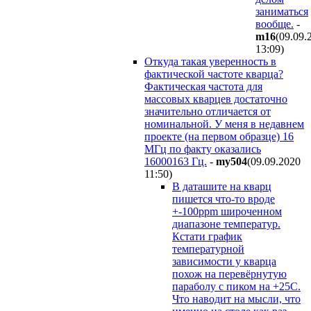
заниматься
вообще.
-
m16
(09.09.
13:09
)
Откуда такая уверенность в
фактической частоте кварца?
Фактическая частота для
массовых кварцев достаточно
значительно отличается от
номинальной. У меня в недавнем
проекте (на первом образце) 16
МГц по факту оказались
16000163 Гц.
-
my504
(09.09.2020
11:50
)
В даташите на кварц
пишется что-то вроде
+-100ppm широченном
диапазоне температур.
Кстати график
температурной
зависимости у кварца
похож на перевёрнутую
параболу с пиком на +25C.
Что наводит на мысли, что