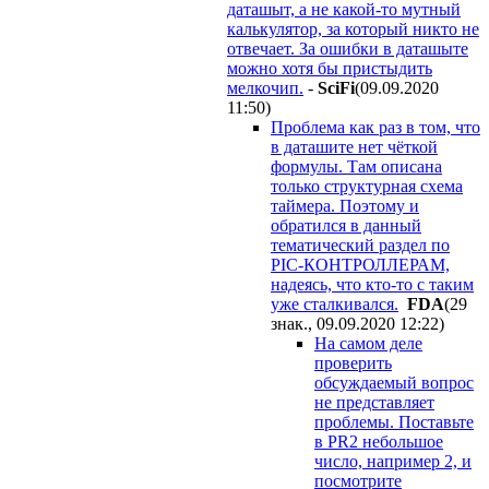
даташыт, а не какой-то мутный
калькулятор, за который никто не
отвечает. За ошибки в даташыте
можно хотя бы пристыдить
мелкочип.
-
SciFi
(09.09.2020
11:50
)
Проблема как раз в том, что
в даташите нет чёткой
формулы. Там описана
только структурная схема
таймера. Поэтому и
обратился в данный
тематический раздел по
PIC-КОНТРОЛЛЕРАМ,
надеясь, что кто-то с таким
уже сталкивался.
FDA
(29
знак., 09.09.2020 12:22
)
На самом деле
проверить
обсуждаемый вопрос
не представляет
проблемы. Поставьте
в PR2 небольшое
число, например 2, и
посмотрите