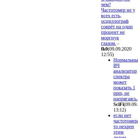
чем?
Частотомер не у
всех есть,
осциллограф
соврёт на один
процент не
моргнув
глазом.
-
fk0
(09.09.2020
12:55
)
Нормальн
ВЧ
анализатор
спектра
может
показать 1
ppm, не
напрягаясь.
SciFi
(09.09
13:12
)
если нет
частотомер
то нехрен
этим
делом