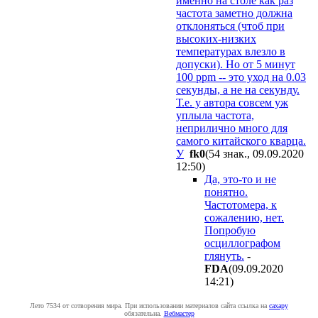
именно на столе как раз
частота заметно должна
отклоняться (чтоб при
высоких-низких
температурах влезло в
допуски). Но от 5 минут
100 ppm -- это уход на 0.03
секунды, а не на секунду.
Т.е. у автора совсем уж
уплыла частота,
неприлично много для
самого китайского кварца.
У
fk0
(54 знак., 09.09.2020
12:50
)
Да, это-то и не
понятно.
Частотомера, к
сожалению, нет.
Попробую
осциллографом
глянуть.
-
FDA
(09.09.2020
14:21
)
Лето 7534 от сотворения мира. При использовании материалов сайта ссылка на
caxapу
обязательна.
Вебмастер