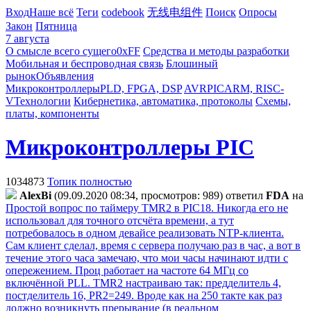
Вход
Наше всё
Теги
codebook
无线电组件
Поиск
Опросы
Закон
Пятница
7 августа
О смысле всего сущего
0xFF
Средства и методы разработки
Мобильная и беспроводная связь
Блошиный
рынок
Объявления
Микроконтроллеры
PLD, FPGA, DSP
AVR
PIC
ARM, RISC-
V
Технологии
Кибернетика, автоматика, протоколы
Схемы,
платы, компоненты
Микроконтроллеры PIC
1034873
Топик полностью
AlexBi
(09.09.2020 08:34, просмотров: 989)
ответил
FDA
на
Простой вопрос по таймеру TMR2 в PIC18. Никогда его не
использовал для точного отсчёта времени, а тут
потребовалось в одном девайсе реализовать NTP-клиента.
Сам клиент сделал, время с сервера получаю раз в час, а вот в
течение этого часа замечаю, что мои часы начинают идти с
опережением. Проц работает на частоте 64 МГц со
включённой PLL. TMR2 настраиваю так: предделитель 4,
постделитель 16, PR2=249. Вроде как на 250 такте как раз
должно возникнуть прерывание (в реальном