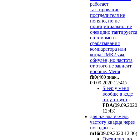
работает
тактирование
постделителя не
поняно, но не
принципиально: не
очевидно тактируется
он в момент
срабатывания
компаратора или
когда TMR2 уже
обнулён, но частота
от этого не зависит
вообще. Меня
fk0
(460 знак.,
09.09.2020 12:41
)
Sleep у меня
вообще в коде
отсутствует
-
FDA
(09.09.2020
12:43
)
для начала измерь
частоту кварца через
ногодрыг
-
m16
(09.09.2020 12:36
)
Очевидно, но