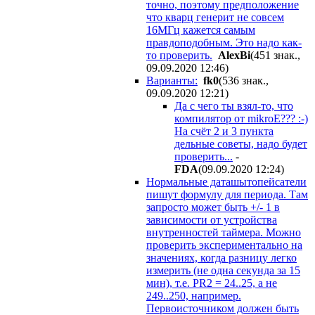
точно, поэтому предположение
что кварц генерит не совсем
16МГц кажется самым
правдоподобным. Это надо как-
то проверить.
AlexBi
(451 знак.,
09.09.2020 12:46
)
Варианты:
fk0
(536 знак.,
09.09.2020 12:21
)
Да с чего ты взял-то, что
компилятор от mikroE??? :-)
На счёт 2 и 3 пункта
дельные советы, надо будет
проверить...
-
FDA
(09.09.2020 12:24
)
Нормальные даташытопейсатели
пишут формулу для периода. Там
запросто может быть +/- 1 в
зависимости от устройства
внутренностей таймера. Можно
проверить экспериментально на
значениях, когда разницу легко
измерить (не одна секунда за 15
мин), т.е. PR2 = 24..25, а не
249..250, например.
Первоисточником должен быть