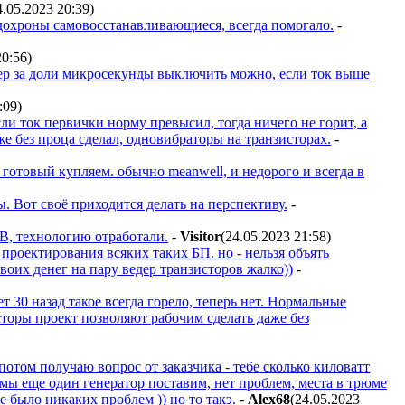
4.05.2023 20:39
)
едохроны самовосстанавливающиеся, всегда помогало.
-
20:56
)
вер за доли микросекунды выключить можно, если ток выше
:09
)
ли ток первички норму превысил, тогда ничего не горит, а
е без проца сделал, одновибраторы на транзисторах.
-
) готовый купляем. обычно meanwell, и недорого и всегда в
ы. Вот своё приходится делать на перспективу.
-
В, технологию отработали.
-
Visitor
(24.05.2023 21:58
)
 проектирования всяких таких БП. но - нельзя объять
своих денег на пару ведер транзисторов жалко))
-
ет 30 назад такое всегда горело, теперь нет. Нормальные
торы проект позволяют рабочим сделать даже без
потом получаю вопрос от заказчика - тебе сколько киловатт
 мы еще один генератор поставим, нет проблем, места в трюме
е было никаких проблем )) но то такэ.
-
Alex68
(24.05.2023