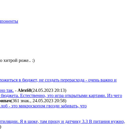
мпоненты
 хитрой роже.. :)
уложиться в бюджет, не создать перерасхода - очень важно и
но так.
-
Alex68
(24.05.2023 20:13
)
джета. Естественно, это игра открытыми картами. Из чего
pипaч
(361 знак., 24.05.2023 20:58
)
об - это микроскопом гвозди забивать, что
ентиляции. Я в шоке, там процу и датчику 3.3 В питания нужно,
)