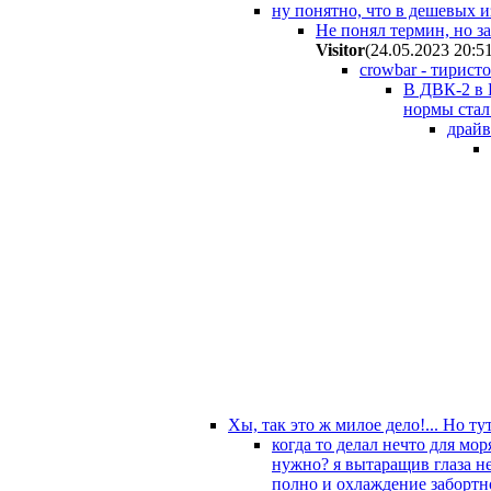
ну понятно, что в дешевых из
Не понял термин, но з
Visitor
(24.05.2023 20:5
crowbar - тирис
В ДВК-2 в 
нормы стал
драйв
Хы, так это ж милое дело!... Но ту
когда то делал нечто для мо
нужно? я вытаращив глаза не
полно и охлаждение забортно