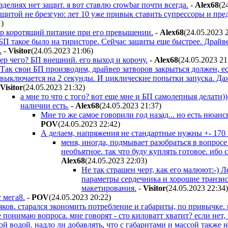
делиях нет защит. я вот ставлю crowbar почти всегда.
-
Alex68
(2
ащитой не брезгую: лет 10 уже привык ставить супрессоры и пр
1
)
тор коротящий питание при его превышении.
-
Alex68
(24.05.2023 
БП такое было на тиристоре. Сейчас защиты еще быстрее. Драй
.
-
Visitor
(24.05.2023 21:06
)
ер чего? БП внешний. его выход и корочу.
-
Alex68
(24.05.2023 21
Так свои БП производим, драйвер затворов закрыться должен, ес
выключается на 2 секунды. И циклические попытки запуска. Даж
Visitor
(24.05.2023 21:32
)
а мне то что с того? вот еще мне и БП самолепныя делати)
наличии есть.
-
Alex68
(24.05.2023 21:37
)
Мне то же самое говорили год назад... но есть нюанс
POV
(24.05.2023 22:42
)
А делаем, напряжения не стандартные нужны +- 170 
меня, иногда, подмывает разобраться в вопросе
необъятное. так что буду куплять готовое. ибо 
Alex68
(24.05.2023 22:03
)
Не так страшен черт, как его малюют:-) Л
параметры сердечника и хорошие транзис
макетирования.
-
Visitor
(24.05.2023 22:34
)
т мега8.
-
POV
(24.05.2023 20:22
)
ряков. старался экономить потребление и габариты, по привычке. 
 понимаю вопроса. мне говорят - сто киловатт хватит? если нет,
й водой. надло ли добавлять, что с габаритами и массой также н