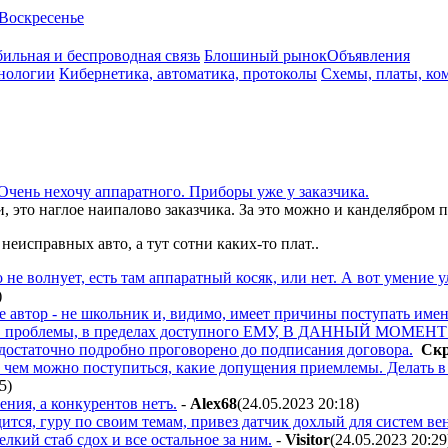
Воскресенье
ильная и беспроводная связь
Блошиный рынок
Объявления
нологии
Кибернетика, автоматика, протоколы
Схемы, платы, ко
Очень нехочу аппаратного. Приборы уже у заказчика.
это наглое наипалово заказчика. За это можно и канделябром по
еисправных авто, а тут сотни каких-то плат..
о не волнует, есть там аппаратный косяк, или нет. А вот умение 
)
 же автор - не школьник и, видимо, имеет причины поступать имен
О проблемы, в пределах доступного ЕМУ, В ДАННЫЙ МОМЕНТ бю
 достаточно подробно проговорено до подписания договора.
Cк
чем можно поступиться, какие допущения приемлемы. Делать в л
15
)
чения, а конкурентов нетъ.
-
Alex68
(24.05.2023 20:18
)
одится, гуру по своим темам, привез датчик дохлый для систем в
елкий стаб сдох и все остальное за ним.
-
Visitor
(24.05.2023 20:29