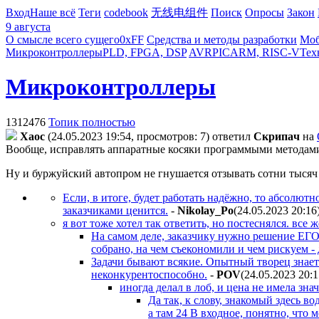
Вход
Наше всё
Теги
codebook
无线电组件
Поиск
Опросы
Закон
9 августа
О смысле всего сущего
0xFF
Средства и методы разработки
Моб
Микроконтроллеры
PLD, FPGA, DSP
AVR
PIC
ARM, RISC-V
Тех
Микроконтроллеры
1312476
Топик полностью
Xaoc
(24.05.2023 19:54, просмотров: 7)
ответил
Cкpипaч
на
Вообще, исправлять аппаратные косяки программыми методами, 
Ну и буржуйский автопром не гнушается отзывать сотни тысяч н
Если, в итоге, будет работать надёжно, то абсолютн
заказчиками ценится.
-
Nikolay_Po
(24.05.2023 20:16
я вот тоже хотел так ответить, но постеснялся. все
На самом деле, заказчику нужно решение ЕГ
собрано, на чем съекономили и чем рискуем -
Задачи бывают всякие. Опытный творец знает 
неконкурентоспособно.
-
POV
(24.05.2023 20:
иногда делал в лоб, и цена не имела зна
Да так, к слову, знакомый здесь в
а там 24 В входное, понятно, что м