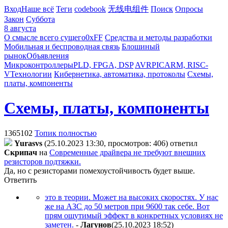
Вход
Наше всё
Теги
codebook
无线电组件
Поиск
Опросы
Закон
Суббота
8 августа
О смысле всего сущего
0xFF
Средства и методы разработки
Мобильная и беспроводная связь
Блошиный
рынок
Объявления
Микроконтроллеры
PLD, FPGA, DSP
AVR
PIC
ARM, RISC-
V
Технологии
Кибернетика, автоматика, протоколы
Схемы,
платы, компоненты
Схемы, платы, компоненты
1365102
Топик полностью
Yurasvs
(25.10.2023 13:30, просмотров: 406)
ответил
Cкpипaч
на
Современные драйвера не требуют внешних
резисторов подтяжки.
Да, но с резисторами помехоустойчивость будет выше.
Ответить
это в теории. Может на высоких скоростях. У нас
же на АЗС до 50 метров при 9600 так себе. Вот
прям ощутимый эффект в конкретных условиях не
заметен.
-
Лaгyнoв
(25.10.2023 18:52
)