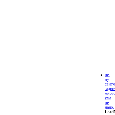
не,
ну
свитч
задро
мног
ума
не
надо.
Lord