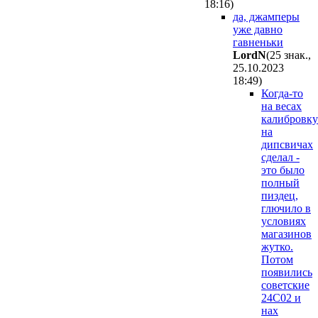
18:16
)
да, джамперы
уже давно
гавненьки
LordN
(25 знак.,
25.10.2023
18:49
)
Когда-то
на весах
калибровку
на
дипсвичах
сделал -
это было
полный
пиздец,
глючило в
условиях
магазинов
жутко.
Потом
появились
советские
24С02 и
нах