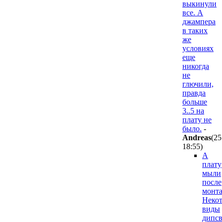
выкинули
все. А
джампера
в таких
же
условиях
еще
никогда
не
глючили,
правда
больше
3..5 на
плату не
было.
-
Andreas
(25
18:55
)
А
плату
мыли
после
монт
Неко
виды
дипс