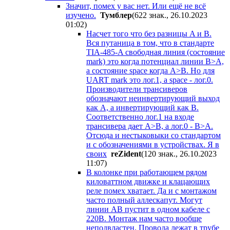
Значит, помех у вас нет. Или ещё не всё
изучено.
Tyмблep
(622 знак., 26.10.2023
01:02
)
Насчет того что без разницы A и B.
Вся путаница в том, что в стандарте
TIA-485-A свободная линия (состояние
mark) это когда потенциал линии B>A,
а состояние space когда A>B. Но для
UART mark это лог.1, а space - лог.0.
Производители трансиверов
обозначают неинвертирующий выход
как A, а инвертирующий как B.
Соответственно лог.1 на входе
трансивера дает A>B, а лог.0 - B>A.
Отсюда и нестыковыки со стандартом
и с обозначениями в устройствах. Я в
своих
reZident
(120 знак., 26.10.2023
11:07
)
В колонке при работающем рядом
киловаттном движке и клацающих
реле помех хватает. Да и с монтажом
часто полный аллескапут. Могут
линии АВ пустит в одном кабеле с
220В. Монтаж нам часто вообще
неподвластен. Провода лежат в трубе