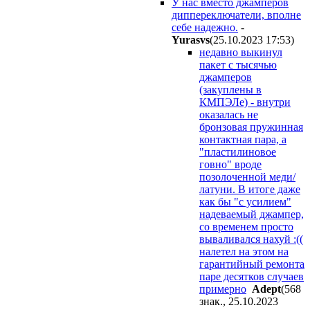
У нас вместо джамперов
диппереключатели, вполне
себе надежно.
-
Yurasvs
(25.10.2023 17:53
)
недавно выкинул
пакет с тысячью
джамперов
(закуплены в
КМПЭЛе) - внутри
оказалась не
бронзовая пружинная
контактная пара, а
"пластилиновое
говно" вроде
позолоченной меди/
латуни. В итоге даже
как бы "с усилием"
надеваемый джампер,
со временем просто
вываливался нахуй :((
налетел на этом на
гарантийный ремонта
паре десятков случаев
примерно
Adept
(568
знак., 25.10.2023