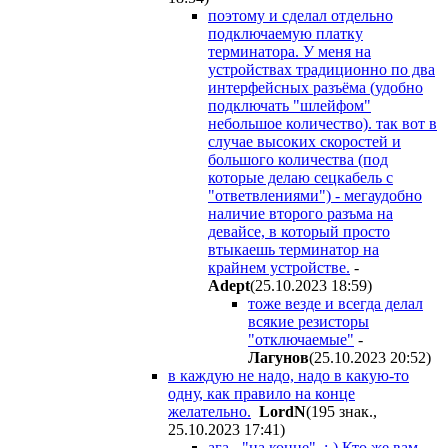
поэтому и сделал отдельно
подключаемую платку
терминатора. У меня на
устройствах традиционно по два
интерфейсных разъёма (удобно
подключать "шлейфом"
небольшое количество). так вот в
случае высоких скоростей и
большого количества (под
которые делаю сецкабель с
"ответвлениями") - мегаудобно
наличие второго разъма на
девайсе, в который просто
втыкаешь терминатор на
крайнем устройстве.
-
Adept
(25.10.2023 18:59
)
тоже везде и всегда делал
всякие резисторы
"отключаемые"
-
Лaгyнoв
(25.10.2023 20:52
)
в каждую не надо, надо в какую-то
одну, как правило на конце
желательно.
LordN
(195 знак.,
25.10.2023 17:41
)
ага - "на конце". :-) Кто же вам