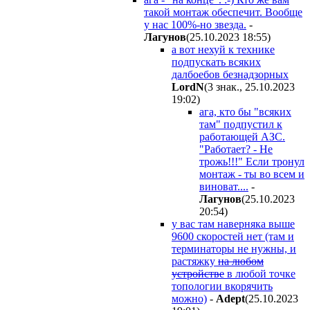
такой монтаж обеспечит. Вообще
у нас 100%-но звезда.
-
Лaгyнoв
(25.10.2023 18:55
)
а вот нехуй к технике
подпускать всяких
далбоебов безнадзорных
LordN
(3 знак., 25.10.2023
19:02
)
ага, кто бы "всяких
там" подпустил к
работающей АЗС.
"Работает? - Не
трожь!!!" Если тронул
монтаж - ты во всем и
виноват....
-
Лaгyнoв
(25.10.2023
20:54
)
у вас там наверняка выше
9600 скоростей нет (там и
терминаторы не нужны, и
растяжку
на любом
устройстве
в любой точке
топологии вкорячить
можно)
-
Adept
(25.10.2023