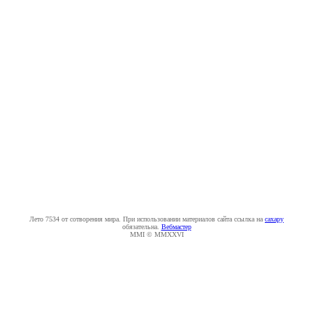
Лето 7534 от сотворения мира. При использовании материалов сайта ссылка на
caxapу
обязательна.
Вебмастер
MMI © MMXXVI