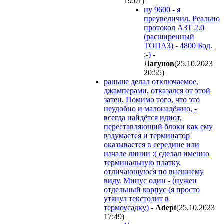
19:01
)
ну 9600 - я
преувеличил. Реально
протокол АЗТ 2.0
(расширенный
ТОПАЗ) - 4800 Бод.
:-)
-
Лaгyнoв
(25.10.2023
20:55
)
раньше делал отключаемое,
джамперами, отказался от этой
затеи. Помимо того, что это
неудобно и малонадёжно, -
всегда найдётся идиот,
переставляющий блоки как ему
вздумается и терминатор
оказывается в середине или
начале линии :( сделал именно
терминальную платку,
отличающуюся по внешнему
виду. Минус один - (нужен
отдельный корпус (я просто
утянул текстолит в
термоусадку)
-
Adept
(25.10.2023
17:49
)