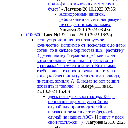
под асфальтом - кто их там менять
будет?
-
Лaгyнoв
(26.10.2023 07:56
)
Асинхронный движок,
работающий от сети напрямую,
не создает никаких помех.
-
Yurasvs
(26.10.2023 08:43
)
+100500
LordN
(133 знак., 25.10.2023 16:28
)
если устройств непрогнозируемое
количество, например от нескольких до пары
сотен, то в каждое хер поставишь "растяжку"
:( делал платку "терминатора" как-то на
которой был терминальный резистор и
"растяжка" к земле-питанию. Если такое
требовалось, то просто вешал платку на
конец кабеля шины (у меня там 4 провода,
питание, земпля, А, Б. недавно вот решил
добавить и "землю" :)
Adept
(111 знак.,
25.10.2023 16:45
)
здесь вот тут как раз засада. Когда
непрогнозируемые устройства
случайных производителей и
неизвестное количество (рядовой
случай на наших АЗС). И вдруг у всех
свои подтяжки :-)
-
Лaгyнoв
(25.10.2023
18:54
)