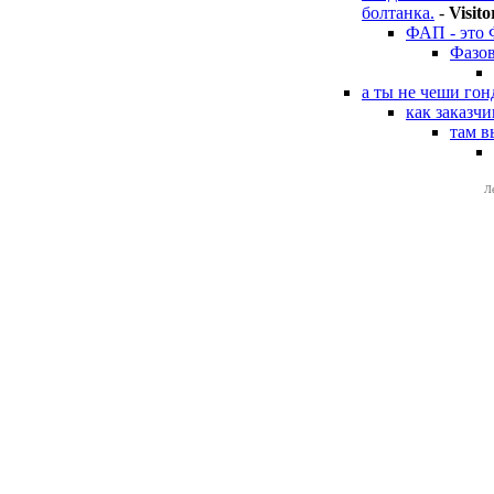
болтанка.
-
Visito
ФАП - это
Фазов
а ты не чеши гонд
как заказчи
там в
Л