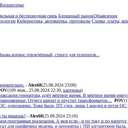
Воскресенье
ильная и беспроводная связь
Блошиный рынок
Объявления
нологии
Кибернетика, автоматика, протоколы
Схемы, платы, ко
Вновь вопрос отвлечённый, строго для телепатов...
внимательно.
-
Alex68
(25.08.2024 23:08
)
POV
(109 знак., 25.08.2024 22:30
,
картинка
)
лаксация генератора, идёт мёртвое время. В мёртвое время импул
равномерные. Отчего шипит и хрустит трансформатор....
POV
(1
ОС, однозначно. Тоже было, ПТ сдох, лишь 1 кондер в петле ОС у
а ты машешь?
-
Alex68
(25.08.2024 23:10
)
моя программая реализация. А моя если - и по току и по напруге
ал для оцифровки модема, и непонятка с ПИ алгоритмом была, есл