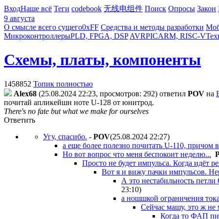
Вход
Наше всё
Теги
codebook
无线电组件
Поиск
Опросы
Закон
9 августа
О смысле всего сущего
0xFF
Средства и методы разработки
Моб
Микроконтроллеры
PLD, FPGA, DSP
AVR
PIC
ARM, RISC-V
Тех
Схемы, платы, компоненты
1458852
Топик полностью
Alex68
(25.08.2024 22:23, просмотров: 292)
ответил
POV
на
почитай апликейшн ноте U-128 от юнитрод.
There's no fate but what we make for ourselves
Ответить
Угу, спасибо.
-
POV
(25.08.2024 22:27
)
а еще более полезно почитать U-110, причом 
Но вот вопрос что меня беспокоит неделю...
Просто не будет импульса. Когда идёт ре
Вот я и вижу пачки импульсов. Не
А это нестабильность петли 
23:10
)
а ношшкой ограничения ток
Сейчас машу, это ж не 
Когда то ФАП пис