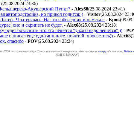
r
(25.08.2024 23:36
)
 Фельдшерско-Акушерский Пункт?
-
Alex68
(25.08.2024 23:41
)
ая автоподстройка, но прикол годится:-)
-
Visitor
(25.08.2024 23:4
Литера Ч затерялась. На это собеседник и намекал.
-
Kpoк
(09.09
урас, оно и скрипеть не будет.
-
Alex68
(25.08.2024 23:18
)
ку будет объяснить что это чешется "у кого надо чешется" ))
-
PO
ыше написал еще одно апп ноте. почитай. просветись))
-
Alex68
(
ок, спасибо
-
POV
(25.08.2024 23:24
)
ето 7534 от сотворения мира. При использовании материалов сайта ссылка на
caxapу
обязательна.
Вебмаст
MMI © MMXXVI