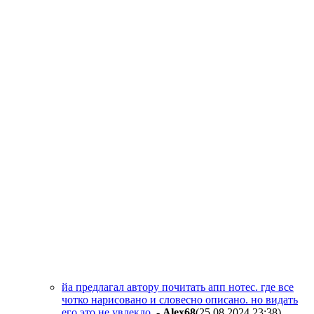
йа предлагал автору почитать апп нотес. где все
чотко нарисовано и словесно описано. но видать
его это не увлекло.
-
Alex68
(25.08.2024 23:38
)