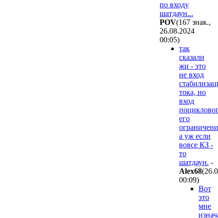
по входу
шатдаун...
POV
(167 знак.,
26.08.2024
00:05
)
так
сказали
жи - это
не вход
стабилизац
тока, но
вход
поциклово
его
ограничени
а уж если
вовсе КЗ -
то
шатдаун.
-
Alex68
(26.
00:09
)
Вот
это
мне
изнач