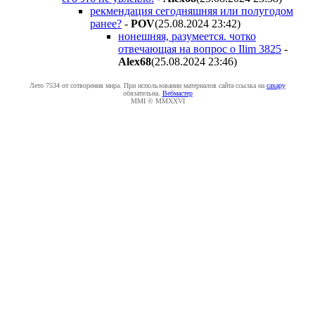
рекмендация сегодняшняя или полугодом
ранее?
-
POV
(25.08.2024 23:42
)
нонешняя, разумеется. чотко
отвечающая на вопрос о Ilim 3825
-
Alex68
(25.08.2024 23:46
)
Лето 7534 от сотворения мира. При использовании материалов сайта ссылка на
caxapу
обязательна.
Вебмастер
MMI © MMXXVI