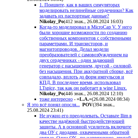
1. Поищите, как в ваших симуляторах
моделировать нелинейные сердечники? Как
задавать их паспортные данные?
Nikolay_Po
(412 знак., 26.08.2024 16:03
)
Когда-то моделировал в MicroCap V. У него
были хорошие возможности по созданию
собственных компонентов с собственными
параметрами. И транзисторов, и
магнитопроводов. Делал модели
преобразователей с самовозбуждением на
двух сердечниках - один задающий
генератор с насыщением, другой - силовой,
без насыщения. При аккуратной сборке, всё
совпадало, вплоть до форм импульсов и
КПД. В последнее время, использовал
LTspice, так как он работает в wine Linux.
Nikolay_Po
(446 знак., 26.08.2024 12:10
)
тоже интересно
-
=L.A.=
(26.08.2024 08:34
)
Я это всё понял опосля...
POV
(394 знак.,
25.08.2024 23:41
)
Не нужно его преодолевать. Оставьте Ilim в
качестве надёжной быстродействующей
защиты. А в основной усилитель включите
два ОУ с диодами, охваченными обратной
связью. Один ОУ - по напряжению, другой -