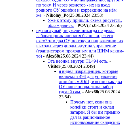
по току. И через резистор - их на вход
родного ОУ ошибки и коррекцию на нём
же.
-
Nikolay_Po
(25.08.2024 23:53
)
Уже к этому пришли, схема рисуется..
облаждались.
-
POV
(25.08.2024 23:56
)
ну послушай, неужели никогда не делал
лабораторник или хотя бы не видел его
схем? там два ОУ, по току и напряжению, их
выходы через диоды идут на управление
(транзистором проходным или ШИМ каким-
то)
-
Alex68
(25.08.2024 23:44
)
Эта неонка внутри TL494 есть.
-
Visitor
(25.08.2024 23:49
)
я видел извращенцев, которые
включали 494 для управления
линейным ЛБП, именно как два
ОУ плюс опора. типа набор
сдеалй сам.
-
Alex68
(25.08.2024
23:54
)
Почему нет, если она
копейки стоит и склад
затарен. Я бы им премию
дал за рациональное
использование складских