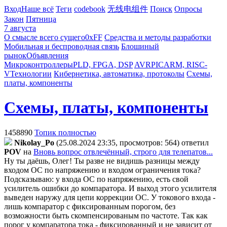
Вход
Наше всё
Теги
codebook
无线电组件
Поиск
Опросы
Закон
Пятница
7 августа
О смысле всего сущего
0xFF
Средства и методы разработки
Мобильная и беспроводная связь
Блошиный
рынок
Объявления
Микроконтроллеры
PLD, FPGA, DSP
AVR
PIC
ARM, RISC-
V
Технологии
Кибернетика, автоматика, протоколы
Схемы,
платы, компоненты
Схемы, платы, компоненты
1458890
Топик полностью
Nikolay_Po
(25.08.2024 23:35, просмотров: 564)
ответил
POV
на
Вновь вопрос отвлечённый, строго для телепатов...
Ну ты даёшь, Олег! Ты разве не видишь разницы между
входом ОС по напряжению и входом ограничения тока?
Подсказываю: у входа ОС по напряжению, есть свой
усилитель ошибки до компаратора. И выход этого усилителя
выведен наружу для цепи коррекции ОС. У токового входа -
лишь компаратор с фиксированным порогом, без
возможности быть скомпенсированым по частоте. Так как
порог у компаратора тока - фиксированный и не зависит от