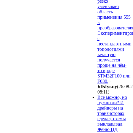
резко
уменьшает
область
применения 555
в
преобразователях
Экспериментиро
с
нестандартными
топологиями
зачастую
получается
проще на чём-
то вроде
STM32F100 или
F030.
-
ЫЫyкпy
(26.08.
08:11
)
Все можно, но
нужно ли? И
драйверы на
транзисторах
сделал, схемы
выкладывал.
Женю ЦД