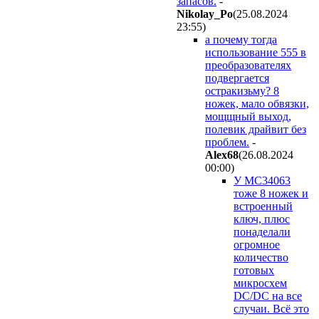
запасов.
-
Nikolay_Po
(25.08.2024
23:55
)
а почему тогда
использование 555 в
преобразователях
подвергается
остракизьму? 8
ножек, мало обвязки,
мощщный выход,
полевик драйвит без
проблем.
-
Alex68
(26.08.2024
00:00
)
У MC34063
тоже 8 ножек и
встроенный
ключ, плюс
понаделали
огромное
количество
готовых
микросхем
DC/DC на все
случаи. Всё это