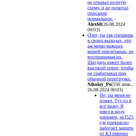
не открыл полную
схему. и не почитал
описание
нормальное.
-
Alex68
(26.08.2024
00:03
)
Олег, ты так спешишь
в своих выходах, что
аж мимо важных
вещей прилетаешь, не
воспринимая их.
Шатдаун имеет более
высокий порог, чтобы
не срабатывал при
обычной перегрузке.
Nikolay_Po
(550 знак.,
26.08.2024 00:03
)
Не, ты меня не
понял. Тут-то я
всё вижу. Я
имел в виду,
наример, sg3525
где прекрасно
работает защита
от КЗ именно