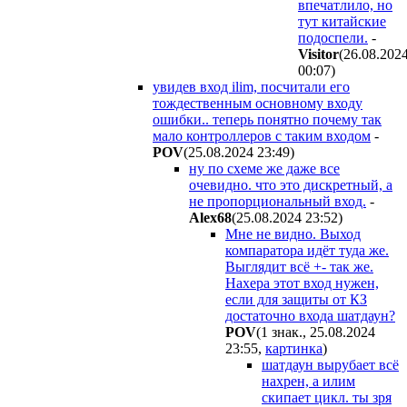
впечатлило, но
тут китайские
подоспели.
-
Visitor
(26.08.202
00:07
)
увидев вход ilim, посчитали его
тождественным основному входу
ошибки.. теперь понятно почему так
мало контроллеров с таким входом
-
POV
(25.08.2024 23:49
)
ну по схеме же даже все
очевидно. что это дискретный, а
не пропорциональный вход.
-
Alex68
(25.08.2024 23:52
)
Мне не видно. Выход
компаратора идёт туда же.
Выглядит всё +- так же.
Нахера этот вход нужен,
если для защиты от КЗ
достаточно входа шатдаун?
POV
(1 знак., 25.08.2024
23:55
,
картинка
)
шатдаун вырубает всё
нахрен, а илим
скипает цикл. ты зря