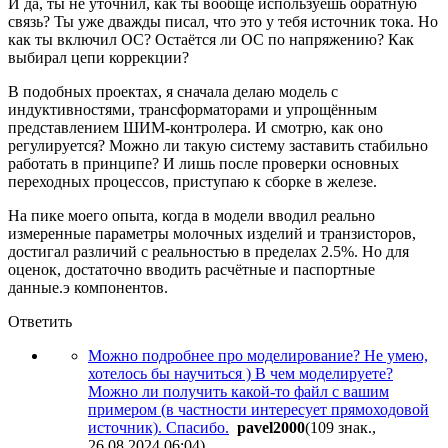
И да, ты не уточнил, как ты вообще используешь обратную
связь? Ты уже дважды писал, что это у тебя источник тока. Но
как ты включил ОС? Остаётся ли ОС по напряжению? Как
выбирал цепи коррекции?
В подобных проектах, я сначала делаю модель с
индуктивностями, трансформаторами и упрощённым
представлением ШИМ-контролера. И смотрю, как оно
регулируется? Можно ли такую систему заставить стабильно
работать в принципе? И лишь после проверки основных
переходных процессов, приступаю к сборке в железе.
На пике моего опыта, когда в модели вводил реально
измеренные параметры молочных изделий и транзисторов,
достигал различий с реальностью в пределах 2.5%. Но для
оценок, достаточно вводить расчётные и паспортные
данные.э компонентов.
Ответить
Можно подробнее про моделирование? Не умею,
хотелось бы научиться ) В чем моделируете?
Можно ли получить какой-то файл с вашим
примером (в частности интересует прямоходовой
источник). Спасибо.
pavel2000
(109 знак.,
26.08.2024 06:04
)