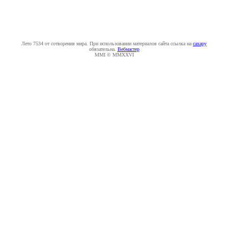
Лето 7534 от сотворения мира. При использовании материалов сайта ссылка на
caxapу
обязательна.
Вебмастер
MMI © MMXXVI