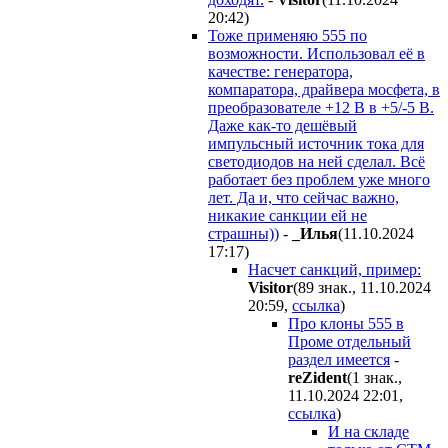
20:42
)
Тоже применяю 555 по
возможности. Использовал её в
качестве: генератора,
компаратора, драйвера мосфета, в
преобразователе +12 В в +5/-5 В.
Даже как-то дешёвый
импульсный источник тока для
светодиодов на ней сделал. Всё
работает без проблем уже много
лет. Да и, что сейчас важно,
никакие санкции ей не
страшны))
-
_Илья
(11.10.2024
17:17
)
Насчет санкций, пример:
Visitor
(89 знак., 11.10.2024
20:59
,
ссылка
)
Про клоны 555 в
Проме отдельный
раздел имеется
-
reZident
(1 знак.,
11.10.2024 22:01
,
ссылка
)
И на складе