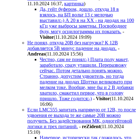
11.10.2024 16:37
,
картинка
)
Да, гейт буфером, дошло, откуда 18 в
взялось, на БП вольт 13 с мелочью
выставил:-) А 20 в на ХХ - на диодах на 100
кГц уже выбросы заметны. Посвободнее
буду, могу осцилограммы их показать.
-
Visitor
(11.10.2024 19:09
)
Не понял, откуда 20В без нагрузки? К 12В
добавляется 5В минус падение на диодах.
-
Andreas
(11.10.2024 15:56
)
Честно, сам не понял:-) Плата полу макет,
заработало, сразу утащили. Переразвожу
сейчас. Потом детально понять можно.
Странно, допустим удвоитель, но тогда
падение на диодах Шоттки великовато при
мелком токе. Вообще, мне бы и 2 В добавки
хватило, смакетил первое, что в голову
пришло. Тоже годится:-)
-
Visitor
(11.10.2024
16:06
)
Если LMC555 запитать напрямую от 12В, то после
удвоения ее выхода те же самые 20В можно
получить. Без задействования МК, одногейтовой
логики и трех питаний.
-
reZident
(11.10.2024
15:10
)
Наверное, исторически так сложилось, что