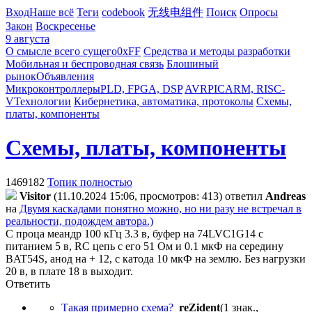
Вход
Наше всё
Теги
codebook
无线电组件
Поиск
Опросы
Закон
Воскресенье
9 августа
О смысле всего сущего
0xFF
Средства и методы разработки
Мобильная и беспроводная связь
Блошиный
рынок
Объявления
Микроконтроллеры
PLD, FPGA, DSP
AVR
PIC
ARM, RISC-
V
Технологии
Кибернетика, автоматика, протоколы
Схемы,
платы, компоненты
Схемы, платы, компоненты
1469182
Топик полностью
Visitor
(11.10.2024 15:06, просмотров: 413)
ответил
Andreas
на
Двумя каскадами понятно можно, но ни разу не встречал в
реальности, подождем автора.)
С проца меандр 100 кГц 3.3 в, буфер на 74LVC1G14 с
питанием 5 в, RC цепь с его 51 Ом и 0.1 мкФ на середину
BAT54S, анод на + 12, с катода 10 мкФ на землю. Без нагрузки
20 в, в плате 18 в выходит.
Ответить
Такая примерно схема?
reZident
(1 знак.,