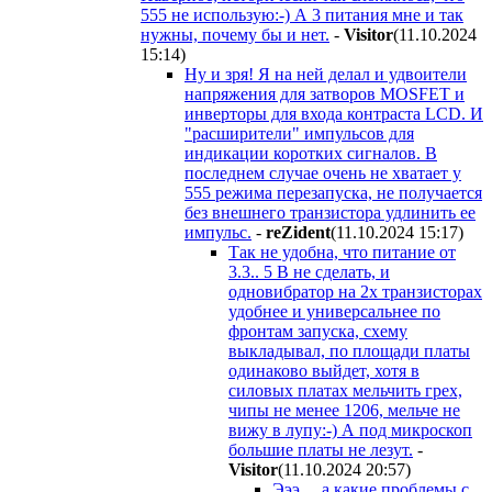
555 не использую:-) А 3 питания мне и так
нужны, почему бы и нет.
-
Visitor
(11.10.2024
15:14
)
Ну и зря! Я на ней делал и удвоители
напряжения для затворов MOSFET и
инверторы для входа контраста LCD. И
"расширители" импульсов для
индикации коротких сигналов. В
последнем случае очень не хватает у
555 режима перезапуска, не получается
без внешнего транзистора удлинить ее
импульс.
-
reZident
(11.10.2024 15:17
)
Так не удобна, что питание от
3.3.. 5 В не сделать, и
одновибратор на 2х транзисторах
удобнее и универсальнее по
фронтам запуска, схему
выкладывал, по площади платы
одинаково выйдет, хотя в
силовых платах мельчить грех,
чипы не менее 1206, мельче не
вижу в лупу:-) А под микроскоп
большие платы не лезут.
-
Visitor
(11.10.2024 20:57
)
Эээ ... а какие проблемы с