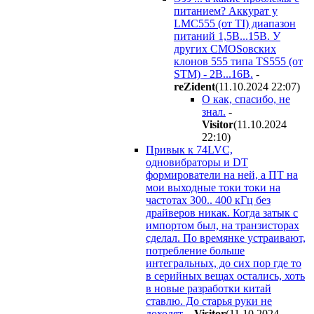
питанием? Аккурат у
LMC555 (от TI) диапазон
питаний 1,5В...15В. У
других CMOSовских
клонов 555 типа TS555 (от
STM) - 2В...16В.
-
reZident
(11.10.2024 22:07
)
О как, спасибо, не
знал.
-
Visitor
(11.10.2024
22:10
)
Привык к 74LVC,
одновибраторы и DT
формирователи на ней, а ПТ на
мои выходные токи токи на
частотах 300.. 400 кГц без
драйверов никак. Когда затык с
импортом был, на транзисторах
сделал. По времянке устраивают,
потребление больше
интегральных, до сих пор где то
в серийных вещах остались, хоть
в новые разработки китай
ставлю. До старья руки не
доходят.
-
Visitor
(11.10.2024