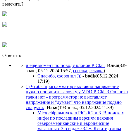
вылечить?
Ответить
и еще момент по поводу клонов PICkit.
Илья
(339
знак., 05.12.2024 15:57
,
ссылка
,
ссылка
)
Спасибо, схоронил )))
-
bodis
(05.12.2024
17:19
)
1) Чтобы программатор выставил напряжение
нужно поставить галочку у VDD PICkit 3 On. пока
галки нет - программатор не выставляет
напряжение и "думает" что напряжение подано
снаружи.
Илья
(193 знак., 05.12.2024 11:39
)
Microchip выпускал PICkit 2 и 3. В поисках
инфы по последним версиям находил
североамериканские и европейские
магазины с 3.5 и даже 3.5+. Кстати, слова