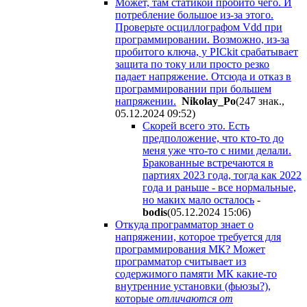
Может, там статикой пробито чего. И
потребление большое из-за этого.
Проверьте осциллографом Vdd при
программировании. Возможно, из-за
пробитого ключа, у PICkit срабатывает
защита по току или просто резко
падает напряжение. Отсюда и отказ в
программировании при большем
напряжении.
Nikolay_Po
(247 знак.,
05.12.2024 09:52
)
Скорей всего это. Есть
предположение, что кто-то до
меня уже что-то с ними делали.
Бракованные встречаются в
партиях 2023 года, тогда как 2022
года и раньше - все нормальные,
но маких мало осталось
-
bodis
(05.12.2024 15:06
)
Откуда программатор знает о
напряжении, которое требуется для
программирования МК? Может
программатор считывает из
содержимого памяти МК какие-то
внутренние установки (фьюзы?),
которые
отличаются от