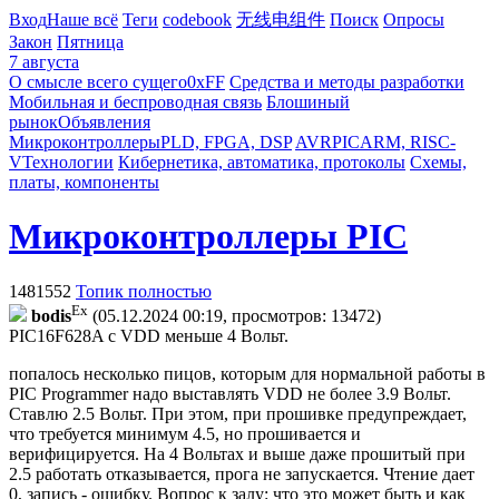
Вход
Наше всё
Теги
codebook
无线电组件
Поиск
Опросы
Закон
Пятница
7 августа
О смысле всего сущего
0xFF
Средства и методы разработки
Мобильная и беспроводная связь
Блошиный
рынок
Объявления
Микроконтроллеры
PLD, FPGA, DSP
AVR
PIC
ARM, RISC-
V
Технологии
Кибернетика, автоматика, протоколы
Схемы,
платы, компоненты
Микроконтроллеры PIC
1481552
Топик полностью
Ex
bodis
(05.12.2024 00:19, просмотров: 13472)
PIC16F628A с VDD меньше 4 Вольт.
попалось несколько пицов, которым для нормальной работы в
PIC Programmer надо выставлять VDD не более 3.9 Вольт.
Ставлю 2.5 Вольт. При этом, при прошивке предупреждает,
что требуется минимум 4.5, но прошивается и
верифицируется. На 4 Вольтах и выше даже прошитый при
2.5 работать отказывается, прога не запускается. Чтение дает
0, запись - ощибку. Вопрос к залу: что это может быть и как