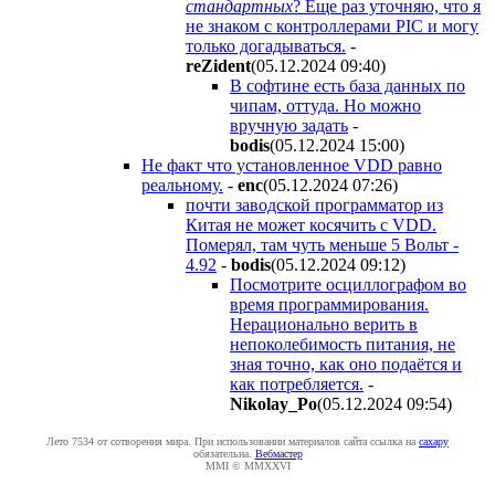
стандартных
? Еще раз уточняю, что я
не знаком с контроллерами PIC и могу
только догадываться.
-
reZident
(05.12.2024 09:40
)
В софтине есть база данных по
чипам, оттуда. Но можно
вручную задать
-
bodis
(05.12.2024 15:00
)
Не факт что установленное VDD равно
реальному.
-
enc
(05.12.2024 07:26
)
почти заводской программатор из
Китая не может косячить с VDD.
Померял, там чуть меньше 5 Вольт -
4.92
-
bodis
(05.12.2024 09:12
)
Посмотрите осциллографом во
время программирования.
Нерационально верить в
непоколебимость питания, не
зная точно, как оно подаётся и
как потребляется.
-
Nikolay_Po
(05.12.2024 09:54
)
Лето 7534 от сотворения мира. При использовании материалов сайта ссылка на
caxapу
обязательна.
Вебмастер
MMI © MMXXVI