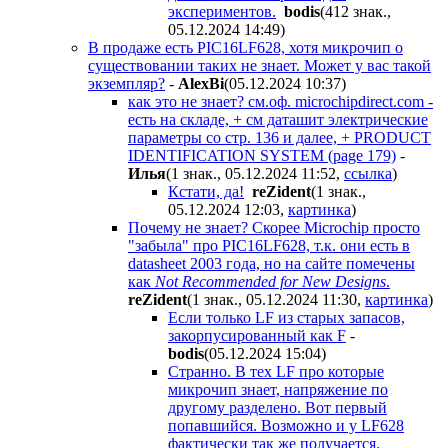
экспериментов.
bodis
(412 знак.,
05.12.2024 14:49
)
В продаже есть PIC16LF628, хотя микрочип о
существовании таких не знает. Может у вас такой
экземпляр?
-
AlexBi
(05.12.2024 10:37
)
как это не знает? см.оф. microchipdirect.com -
есть на складе, + см даташит электрические
параметры со стр. 136 и далее, + PRODUCT
IDENTIFICATION SYSTEM (page 179)
-
Илья
(1 знак., 05.12.2024 11:52
,
ссылка
)
Кстати, да!
reZident
(1 знак.,
05.12.2024 12:03
,
картинка
)
Почему не знает? Скорее Microchip просто
"забыла" про PIC16LF628, т.к. они есть в
datasheet 2003 года, но на сайте помечены
как
Not Recommended for New Designs
.
reZident
(1 знак., 05.12.2024 11:30
,
картинка
)
Если только LF из старых запасов,
закорпусированный как F
-
bodis
(05.12.2024 15:04
)
Странно. В тех LF про которые
микрочип знает, напряжение по
другому разделено. Вот первый
попавшийся. Возможно и у LF628
фактически так же получается.