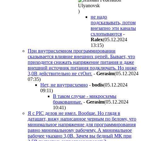
)
не надо
подсказывать, потом
внезапно эти каналы
схлопываются
-
Ralex
(05.12.2024
13:15
)
При внутрисхемном программировании
сказывается влияние внешних цепей. Бывает, что
приходится снижать напряжение питания и даже
внешний источник питания подключать. Но ниже
3,0В действительно не стОит.
-
Gerasim
(05.12.2024
07:35
)
Нет, не внутрисхемно
-
bodis
(05.12.2024
09:11
)
В таком случае - микросхемы
бракованные.
-
Gerasim
(05.12.2024
10:41
)
Я с PIC делов не имел. Вообще. Но глядя в
даташит, вижу написанное черным по белому, что
минимальное напряжение для программирования
равно минимальному рабочему. А минимальное
рабочее указано 3,0В. Зачем вы бедный МК при