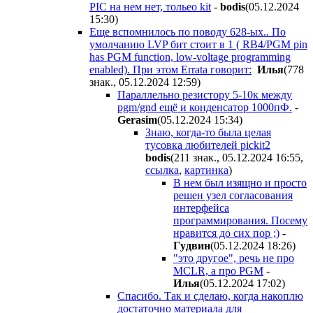
PIC на нем нет, тольео kit
-
bodis
(05.12.2024
15:30
)
Еще вспомнилось по поводу 628-ых.. По
умолчанию LVP бит стоит в 1 ( RB4/PGM pin
has PGM function, low-voltage programming
enabled). При этом Errata говорит:
Илья
(778
знак., 05.12.2024 12:59
)
Параллельно резистору 5-10к между
pgm/gnd ещё и конденсатор 1000пФ.
-
Gerasim
(05.12.2024 15:34
)
Знаю, когда-то была целая
тусовка любителей pickit2
bodis
(211 знак., 05.12.2024 16:55
,
ссылка
,
картинка
)
В нем был изящно и просто
решен узел согласования
интерфейса
программирования. Посему
нравится до сих пор ;)
-
Гyдвин
(05.12.2024 18:26
)
"это другое", речь не про
MCLR, а про PGM
-
Илья
(05.12.2024 17:02
)
Спасибо. Так и сделаю, когда накоплю
достаточно материала для