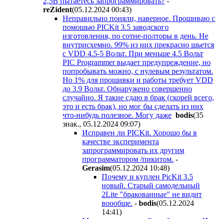
2,5В пытаетесь запрограммировать?
-
reZident
(05.12.2024 00:43
)
Неправильно поняли, наверное. Прошиваю с
помошью PICKit 3.5 заводского
изготовления, по сотне-полторы в день. Не
внутрисхемно. 99% из них прекрасно шьется
с VDD 4.5-5 Вольт. При меньше 4.5 Вольт
PIC Programmer выдает предупреждение, но
попробывать можно, с нулевым результатом.
Но 1% для прошивки и работы требует VDD
до 3.9 Вольт. Обнаружено совершенно
случайно. Я такие сдаю в брак (скорей всего,
это и есть брак), но мог бы сделать из них
что-нибудь полезное. Могу даже
bodis
(35
знак., 05.12.2024 09:07
)
Исправен ли PICKit. Хорошо бы в
качестве эксперимента
запрограммировать их другим
программатором /пикитом.
-
Gerasim
(05.12.2024 10:48
)
Почему и куплен PicKit 3.5
новый. Старый самодельный
2Lite "бракованные" не видит
воообще.
-
bodis
(05.12.2024
14:41
)