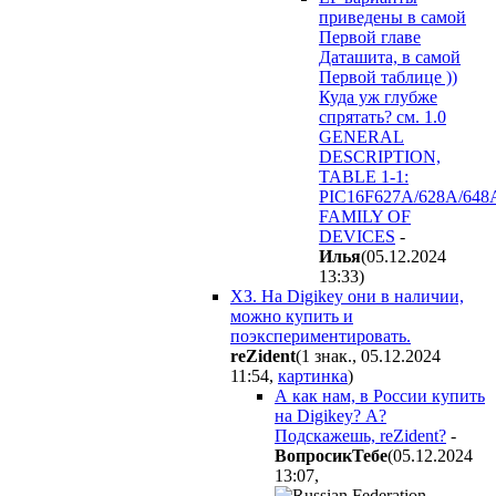
приведены в самой
Первой главе
Даташита, в самой
Первой таблице ))
Куда уж глубже
спрятать? см. 1.0
GENERAL
DESCRIPTION,
TABLE 1-1:
PIC16F627A/628A/648
FAMILY OF
DEVICES
-
Илья
(05.12.2024
13:33
)
ХЗ. На Digikey они в наличии,
можно купить и
поэкспериментировать.
reZident
(1 знак., 05.12.2024
11:54
,
картинка
)
А как нам, в России купить
на Digikey? А?
Подскажешь, reZident?
-
BoпpocикTeбe
(05.12.2024
13:07
,