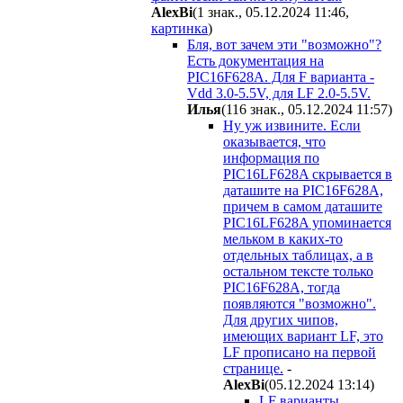
AlexBi
(1 знак., 05.12.2024 11:46
,
картинка
)
Бля, вот зачем эти "возможно"?
Есть документация на
PIC16F628A. Для F варианта -
Vdd 3.0-5.5V, для LF 2.0-5.5V.
Илья
(116 знак., 05.12.2024 11:57
)
Ну уж извините. Если
оказывается, что
информация по
PIC16LF628A скрывается в
даташите на PIC16F628A,
причем в самом даташите
PIC16LF628A упоминается
мельком в каких-то
отдельных таблицах, а в
остальном тексте только
PIC16F628A, тогда
появляются "возможно".
Для других чипов,
имеющих вариант LF, это
LF прописано на первой
странице.
-
AlexBi
(05.12.2024 13:14
)
LF варианты