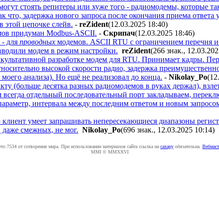
 могут стоять репитеры или хуже того - радиомодемы, которые та
к что, задержка нового запроса после окончания приема ответа
в этой цепочке слейв.
-
reZident
(12.03.2025 18:40
)
мов придуман Modbus-ASCII.
-
Cкpипaч
(12.03.2025 18:46
)
 - для
проводных
модемов. ASCII RTU с ограничением перечня и
вводили модем в режим настройки.
reZident
(266 знак., 12.03.20
акультативной разработке модем для RTU. Принимает кадры. Пере
тносительно высокой скорости радио, задержка преимущественно
 моего анализа). Но ещё не реализовал до конца.
-
Nikolay_Po
(12
кту (больше десятка разных радиомодемов в руках держал), взлет
 всегда отдельный последовательный порт закладываем, переклю
 параметр, интервала между последним ответом и новым запросо
о клиент умеет запрашивать непересекающиеся диапазоны регистр
, даже смежных, не мог.
Nikolay_Po
(696 знак., 12.03.2025 10:14
)
ето 7534 от сотворения мира. При использовании материалов сайта ссылка на
caxapу
обязательна.
Вебмаст
MMI © MMXXVI