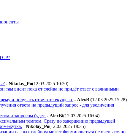
мпоненты
 TCP?
мы?
-
Nikolay_Po
(12.03.2025 10:20
)
он там висит пока от слейва не придёт ответ с валидными
ему и получать ответ от текущего.
-
AlexBi
(12.03.2025 15:28
)
олучения ответа на предыдущий запрос - для увеличения
етом и запросом будет.
-
AlexBi
(12.03.2025 16:04
)
т максимальным темпом. Сразу по завершению предыдущей
ромежутка.
-
Nikolay_Po
(12.03.2025 18:35
)
лизации разных слейвом может формироваться не очень точно.