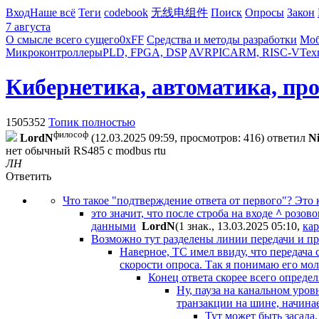
Вход
Наше всё
Теги
codebook
无线电组件
Поиск
Опросы
Закон
7 августа
О смысле всего сущего
0xFF
Средства и методы разработки
Моб
Микроконтроллеры
PLD, FPGA, DSP
AVR
PIC
ARM, RISC-V
Тех
Кибернетика, автоматика, пр
1505352
Топик полностью
философ
LordN
(12.03.2025 09:59, просмотров: 416)
ответил
N
нет обычный RS485 с modbus rtu
ЛН
Ответить
Что такое "подтверждение ответа от первого"? Это
это значит, что после строба на входе
^
розово
данными
LordN
(1 знак., 13.03.2025 05:10
,
ка
Возможно тут разделены линии передачи и пр
Наверное, ТС имел ввиду, что передача 
скорости опроса. Так я понимаю его мол
Конец ответа скорее всего определя
Ну, пауза на канальном уров
транзакции на шине, начина
Тут может быть засада