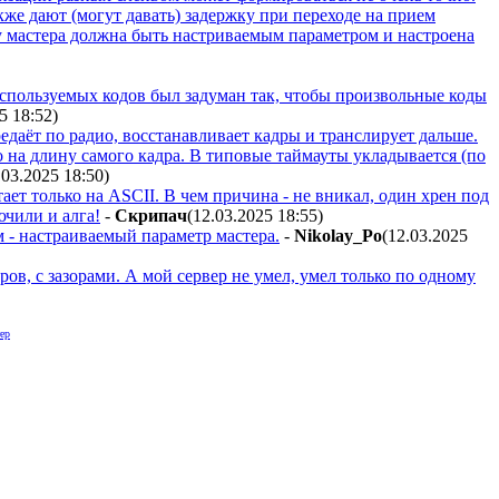
кже дают (могут давать) задержку при переходе на прием
 у мастера должна быть настриваемым параметром и настроена
спользуемых кодов был задуман так, чтобы произвольные коды
25 18:52
)
даёт по радио, восстанавливает кадры и транслирует дальше.
 на длину самого кадра. В типовые таймауты укладывается (по
.03.2025 18:50
)
ает только на ASCII. В чем причина - не вникал, один хрен под
чили и алга!
-
Cкpипaч
(12.03.2025 18:55
)
м - настраиваемый параметр мастера.
-
Nikolay_Po
(12.03.2025
ов, с зазорами. А мой сервер не умел, умел только по одному
ер