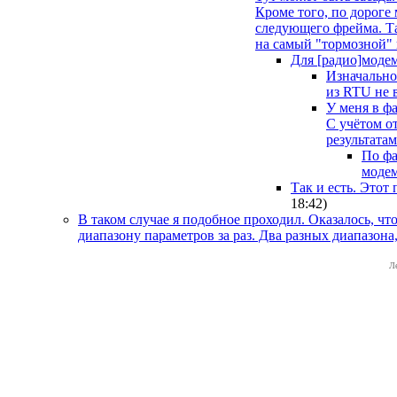
Кроме того, по дороге
следующего фрейма. Та
на самый "тормозной" 
Для [радио]моде
Изначально
из RTU не 
У меня в ф
С учётом о
результатам
По фа
модем
Так и есть. Этот
18:42
)
В таком случае я подобное проходил. Оказалось, чт
диапазону параметров за раз. Два разных диапазона
Л