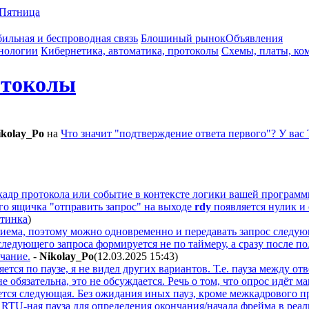
Пятница
ильная и беспроводная связь
Блошиный рынок
Объявления
нологии
Кибернетика, автоматика, протоколы
Схемы, платы, ко
отоколы
ikolay_Po
на
Что значит "подтверждение ответа первого"? У вас
 кадр протокола или событие в контексте логики вашей програм
го ящичка "отправить запрос" на выходе
rdy
появляется нулик и 
ртинка
)
иема, поэтому можно одновременно и передавать запрос следующ
следующего запроса формируется не по таймеру, а сразу после п
чание.
-
Nikolay_Po
(12.03.2025 15:43
)
ется по паузе, я не видел других вариантов. Т.е. пауза между отв
не обязательна, это не обсуждается. Речь о том, что опрос идё
ется следующая. Без ожидания иных пауз, кроме межкадрового п
. RTU-ная пауза для определения окончания/начала фрейма в реа