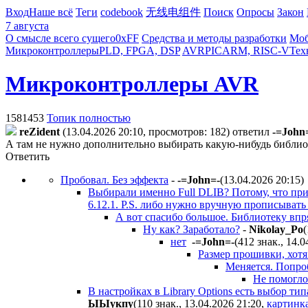
Вход
Наше всё
Теги
codebook
无线电组件
Поиск
Опросы
Закон
7 августа
О смысле всего сущего
0xFF
Средства и методы разработки
Моб
Микроконтроллеры
PLD, FPGA, DSP
AVR
PIC
ARM, RISC-V
Тех
Микроконтроллеры AVR
1581453
Топик полностью
reZident
(13.04.2026 20:10, просмотров: 182)
ответил
-=John
А там не нужно дополнительно выбирать какую-нибудь библи
Ответить
Пробовал. Без эффекта
-
-=John=-
(13.04.2026 20:15
)
Выбирали именно Full DLIB? Потому, что при
6.12.1. P.S. либо нужно вручную прописывать
А вот спасибо большое. Библиотеку впр
Ну как? Заработало?
-
Nikolay_Po
(
нет
-=John=-
(412 знак., 14.0
Размер прошивки, хотя
Меняется. Попро
Не помогло
В настройках в Library Options есть выбор тип
ЫЫyкпy
(110 знак., 13.04.2026 21:20
,
картинк