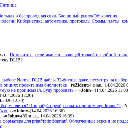
Пятница
ильная и беспроводная связь
Блошиный рынок
Объявления
нологии
Кибернетика, автоматика, протоколы
Схемы, платы, ко
=-
на
Помогите с расчетами с плавающей точкой с двойной точн
отеку DLIB?
 выборе Normal DLIB даблы 32-битные даже, несмотря на выбор
 в опциях проекта имя библиотеки.
reZident
(4 знак., 14.04.2026 
ямую не прописывал. Буду пробовать
-
-=John=-
(14.04.2026 11:03
14.04.2026 12:20
)
4.2026 12:30
)
 бы, меняется? Попробуй преобразовать при помощи lround().
-
N
бую.
-
-=John=-
(14.04.2026 16:36
)
.
-=John=-
(89 знак., 14.04.2026 16:39
)
а форматера для printf/fprintf/sprintf. Облегченные версии не п
а
)