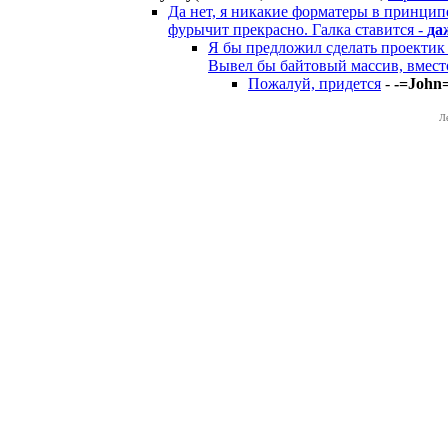
Да нет, я никакие форматеры в принцип
фурычит прекрасно. Галка ставится -
да
Я бы предложил сделать проектик "
Вывел бы байтовый массив, вместо
Пожалуй, придется
-
-=John
Л