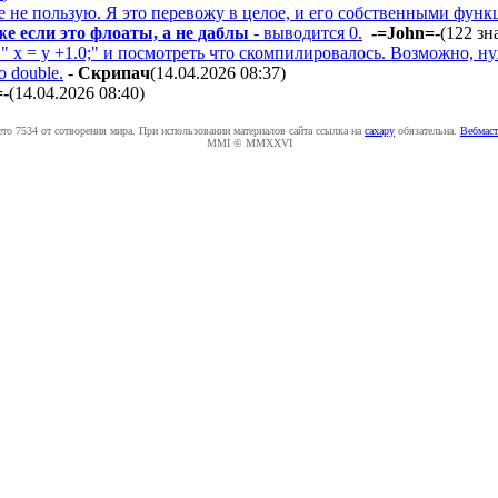
е не пользую. Я это перевожу в целое, и его собственными функ
же если это флоаты, а не даблы
- выводится 0.
-=John=-
(122 зн
 x = y +1.0;" и посмотреть что скомпилировалось. Возможно, ну
 double.
-
Cкpипaч
(14.04.2026 08:37
)
=-
(14.04.2026 08:40
)
ето 7534 от сотворения мира. При использовании материалов сайта ссылка на
caxapу
обязательна.
Вебмаст
MMI © MMXXVI