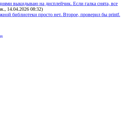
циями выкидываю на дисплейчик. Если галка снята, все
ак., 14.04.2026 08:32
)
жной библиотеки просто нет. Второе, проверил бы printf.
ер