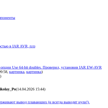
мпоненты
остью в IAR AVR, плз
 опции Use 64-bit doubles. Проверил, установив IAR EW-AVR
09:58
,
картинка
,
картинка
)
)
ikolay_Po
(14.04.2026 15:44
)
оддерживают вывод плавающих (и всегда выводят нули!).