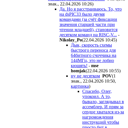
знак., 22.04.2026 10:26
)
Да. Но я расстраиваюсь. То, что
на dsPIC33 было двумя
командами (за счёт фиксации
значения старшей части при
чтении младшей), становится
десятком команд на RISC-V...
-
Nikolay_Po
(22.04.2026 10:45
)
Дык, скорость схемы
быстрого переноса для
64битного счоччика на
144МГц, это не лобио
кюшять!
-
mse
homjak
(22.04.2026 10:55
)
ну не десятком
POV
(1
знак., 22.04.2026 10:50
,
картинка
)
Спасибо, Олег,
упокоил. А то,
бывало, заглядывал в
ассемблер. И прям за
сердце хватался из-за
нагромождения
инструкций чтобы
просто бит в