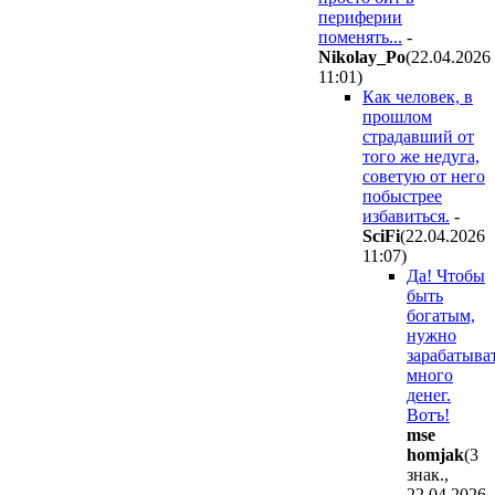
периферии
поменять...
-
Nikolay_Po
(22.04.2026
11:01
)
Как человек, в
прошлом
страдавший от
того же недуга,
советую от него
побыстрее
избавиться.
-
SciFi
(22.04.2026
11:07
)
Да! Чтобы
быть
богатым,
нужно
зарабатыва
много
денег.
Вотъ!
mse
homjak
(3
знак.,
22.04.2026