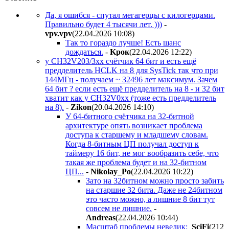
Да, я ошибся - спутал мегагерцы с килогерцами.
Правильно будет 4 тысячи лет. )))
-
vpv.vpv
(22.04.2026 10:08
)
Так то гораздо лучше! Есть шанс
дождаться.
-
Kpoк
(22.04.2026 12:22
)
у CH32V203/3xx счётчик 64 бит и есть ещё
предделитель HCLK на 8 для SysTick так что при
144МГц - получаем ~ 32496 лет максимум. Зачем
64 бит ? если есть ещё предделитель на 8 - и 32 бит
хватит как у CH32V0xx (тоже есть предделитель
на 8).
-
Zikon
(20.04.2026 14:10
)
У 64-битного счётчика на 32-битной
архитектуре опять возникает проблема
доступа к старшему и младшему словам.
Когда 8-битным ЦП получал доступ к
таймеру 16 бит, не мог вообразить себе, что
такая же проблема будет и на 32-битном
ЦП...
-
Nikolay_Po
(22.04.2026 10:22
)
Зато на 32битном можно просто забить
на старшие 32 бита. Даже не 24битном
это часто можно, а лишние 8 бит тут
совсем не лишние.
-
Andreas
(22.04.2026 10:44
)
Масштаб проблемы невелик:
SciFi
(212