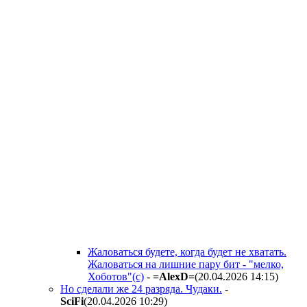
Жаловаться будете, когда будет не хватать.
Жаловаться на лишние пару бит - "мелко,
Хоботов"(с)
-
=AlexD=
(20.04.2026 14:15
)
Но сделали же 24 разряда. Чудаки.
-
SciFi
(20.04.2026 10:29
)