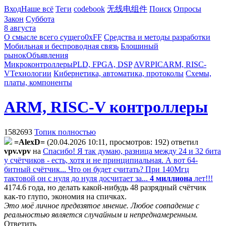
Вход
Наше всё
Теги
codebook
无线电组件
Поиск
Опросы
Закон
Суббота
8 августа
О смысле всего сущего
0xFF
Средства и методы разработки
Мобильная и беспроводная связь
Блошиный
рынок
Объявления
Микроконтроллеры
PLD, FPGA, DSP
AVR
PIC
ARM, RISC-
V
Технологии
Кибернетика, автоматика, протоколы
Схемы,
платы, компоненты
ARM, RISC-V контроллеры
1582693
Топик полностью
=AlexD=
(20.04.2026 10:11, просмотров: 192)
ответил
vpv.vpv
на
Спасибо! Я так думаю, разница между 24 и 32 бита
у счётчиков - есть, хотя и не принципиальная. А вот 64-
битный счётчик... Что он будет считать? При 140Мгц
тактовой он с нуля до нуля досчитает за...
4 миллиона
лет!!!
4174.6 года, но делать какой-нибудь 48 разрядный счётчик
как-то глупо, экономия на спичках.
Это моё личное предвзятое мнение. Любое совпадение с
реальностью является случайным и непреднамеренным.
Ответить