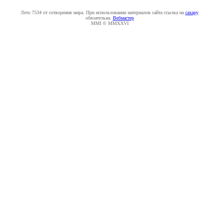
Лето 7534 от сотворения мира. При использовании материалов сайта ссылка на
caxapу
обязательна.
Вебмастер
MMI © MMXXVI