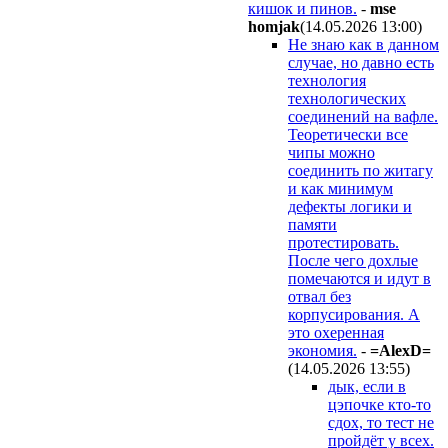
кишок и пинов.
-
mse
homjak
(14.05.2026 13:00
)
Не знаю как в данном
случае, но давно есть
технология
технологических
соединений на вафле.
Теоретически все
чипы можно
соединить по житагу
и как минимум
дефекты логики и
памяти
протестировать.
После чего дохлые
помечаются и идут в
отвал без
корпусирования. А
это охеренная
экономия.
-
=AlexD=
(14.05.2026 13:55
)
дык, если в
цэпочке кто-то
сдох, то тест не
пройдёт у всех.