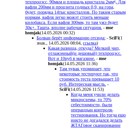
2
техпроцэсс, 90мкм и площадь кристалла 2мм
. Для
вафли 200мм и процэнта годных 0,9, на гора,
будет, порядка 14тыс кристаллов. По таким старым
нормам, вафля легко можэт стоить меньше
килобакса. Если вафля 300мм, то там ужэ будет
30к+. Ташта, вполне рабочая ситуация.
-
mse
homjak
(14.05.2026 00:32
)
Болван берёт информацию отсюда:
-
SciFi
(1
знак., 14.05.2026 08:04
,
ссылка
)
Какая разница, откуда? Мелкий чип,
отлажэнный(и дешовый) техпроцэсс.
Вот и 10руб в магазине.
-
mse
homjak
(14.05.2026 11:36
)
Там чувак упоминает, что
некоторые тестируют так, что
стоимость теста превышает 10
руб. Интересная мысль.
-
SciFi
(14.05.2026 11:53
)
Когда меня учили делать
микросхемы, то 70%
себестоимости, были
операццыи контроля-
тестирования. Но тогда ещо
никто не догадался делать
ЖТАГовое сканирование