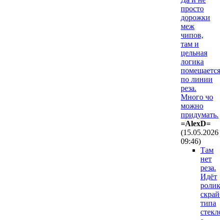
просто
дорожки
меж
чипов,
там и
цельная
логика
помещаетс
по линии
реза.
Много чо
можно
придумать.
=AlexD=
(15.05.2026
09:46
)
Там
нет
реза.
Идёт
ролик
скрай
типа
стекл