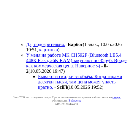
Да, подозрительно.
Бapбoc
(1 знак., 10.05.2026
19:51
,
картинка
)
У меня на работе МК CH592F (Bluetooth LE5.4,
448К Flash, 26K RAM) закупают по 35руб. Вроде
как коммерческая цена. Наверное :-)
-
il-
2
(10.05.2026 19:47
)
Бывают и скидки за объём. Когда тиражи
десятки тысяч, там цена может упасть
кратно.
-
SciFi
(10.05.2026 19:52
)
Лето 7534 от сотворения мира. При использовании материалов сайта ссылка на
caxapу
обязательна.
Вебмастер
MMI © MMXXVI