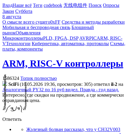
Вход
Наше всё
Теги
codebook
无线电组件
Поиск
Опросы
Закон
Суббота
8 августа
О смысле всего сущего
0xFF
Средства и методы разработки
Мобильная и беспроводная связь
Блошиный
рынок
Объявления
Микроконтроллеры
PLD, FPGA, DSP
AVR
PIC
ARM, RISC-
V
Технологии
Кибернетика, автоматика, протоколы
Схемы,
платы, компоненты
ARM, RISC-V контроллеры
1586324
Топик полностью
SciFi
(10.05.2026 19:36, просмотров: 305)
ответил
il-2
на
Аналогичный PY32 по 16 руб видел. Правда - год назад.
Интересно, где скидки на продвижение, а где коммерчески
оправданная цена.
ส็็็็็็็็็็็็็็็็็็็็็็็็็༼ ຈل͜ຈ༽ส้้้้้้้้้้้้้้้้้้้้้้้
Ответить
Жэлезный болван рассказал, что у CH32V003