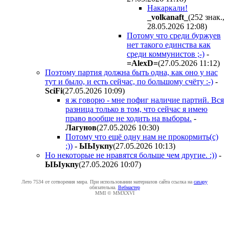
Накаркали!
_volkanaft_
(252 знак.,
28.05.2026 12:08
)
Потому что среди буржуев
нет такого единства как
среди коммунистов ;-)
-
=AlexD=
(27.05.2026 11:12
)
Поэтому партия должна быть одна, как оно у нас
тут и было, и есть сейчас, по большому счёту :-)
-
SciFi
(27.05.2026 10:09
)
я ж говорю - мне пофиг наличие партий. Вся
разница только в том, что сейчас я имею
право вообще не ходить на выборы.
-
Лaгyнoв
(27.05.2026 10:30
)
Потому что ещё одну нам не прокормить(с)
;))
-
ЫЫyкпy
(27.05.2026 10:13
)
Но некоторые не нравятся больше чем другие. :))
-
ЫЫyкпy
(27.05.2026 10:07
)
Лето 7534 от сотворения мира. При использовании материалов сайта ссылка на
caxapу
обязательна.
Вебмастер
MMI © MMXXVI