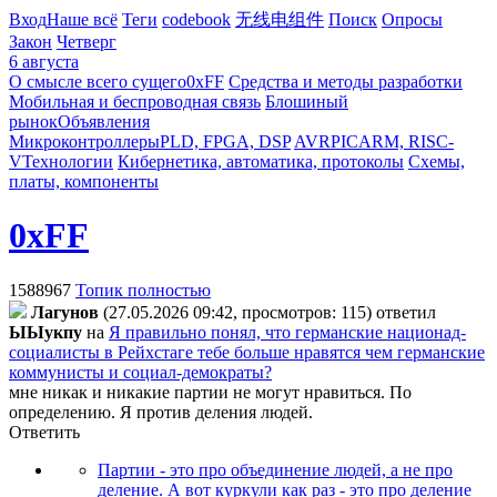
Вход
Наше всё
Теги
codebook
无线电组件
Поиск
Опросы
Закон
Четверг
6 августа
О смысле всего сущего
0xFF
Средства и методы разработки
Мобильная и беспроводная связь
Блошиный
рынок
Объявления
Микроконтроллеры
PLD, FPGA, DSP
AVR
PIC
ARM, RISC-
V
Технологии
Кибернетика, автоматика, протоколы
Схемы,
платы, компоненты
0xFF
1588967
Топик полностью
Лaгyнoв
(27.05.2026 09:42, просмотров: 115)
ответил
ЫЫyкпy
на
Я правильно понял, что германские национад-
социалисты в Рейхстаге тебе больше нравятся чем германские
коммунисты и социал-демократы?
мне никак и никакие партии не могут нравиться. По
определению. Я против деления людей.
Ответить
Партии - это про объединение людей, а не про
деление. А вот куркули как раз - это про деление