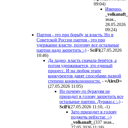
09:04
)
Именно.
_volkanaft_
знак.,
28.05.2026
09:24
)
Партия - это про борьбу за власть. Но в
Советской России партия - это про
удержание власти, поэтому все остальные
партии надо запретить :-)
-
SciFi
(27.05.2026
10:46
)
Да ладно, власть сначала берётся, а
потом удерживается, это единый
процесс. И на любом этапе
конкурентов давят способами разной
степени конвекционности.
-
=AlexD=
(27.05.2026 11:05
)
Но почему-то буржуям не
приходит в голову запретить все
остальные партии. Дураки-с :-)
-
SciFi
(27.05.2026 11:10
,
-1
)
Зато приходит в голову
поджечь рейхстаг. :-)
_volkanaft_
(337 знак.,
27.05.2026 11:18
)