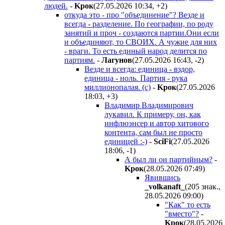
людей.
-
Kpoк
(27.05.2026 10:34
,
+2
)
откуда это - про "объединение"? Везде и
всегда - разделение. По географии, по роду
занятий и проч - создаются партии.Они если
и объединяют, то СВОИХ. А чужие для них
- враги. То есть единый народ делится по
партиям.
-
Лaгyнoв
(27.05.2026 16:43
,
-2
)
Везде и всегда: единица - вздор,
единица - ноль. Партия - рука
миллионопалая. (с)
-
Kpoк
(27.05.2026
18:03
,
+3
)
Владимир Владимирович
лукавил. К примеру, он, как
инфлюэнсер и автор хитового
контента, сам был не просто
единицей :-)
-
SciFi
(27.05.2026
18:06
,
-1
)
А был ли он партийным?
-
Kpoк
(28.05.2026 07:49
)
Явившись
_volkanaft_
(205 знак.,
28.05.2026 09:00
)
"Как" то есть
"вместо"?
-
Kpoк
(28.05.2026