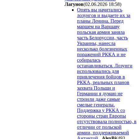
Лaгyнoв
(02.06.2026 18:58
)
Опять вы начитались
лозунгов и выдаете их за
планы Ленина. Перед
маршем на Варшаву
польская армия заняла
часть Белоруссии, часть
Украины, нанесла
несколько болезненных
поражений РККА и не
собиралась
останавливаться. Лозунги
использовались для
привлечения бойцов в
РККА, реальных планов
захвата Польши и
Германии я думаю не
строили даже самые
смелые генералы.
Поддержка у РККА со
стороны стран Европы
отсутствовала полностью, в
отличии от польской
армии, поддерживаемой
Антантой.
AlexBi
(493