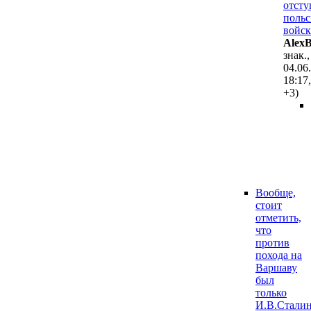
отсту
польс
войск
AlexB
знак.,
04.06
18:17
,
+3
)
Вообще,
стоит
отметить,
что
против
похода на
Варшаву
был
только
И.В.Стали