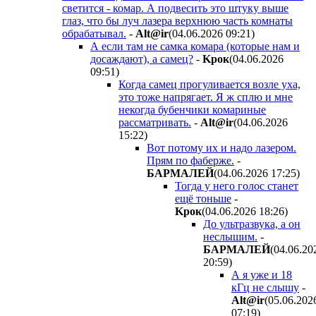
светится - комар. А подвесить это штуку выше
глаз, что бы луч лазера верхнюю часть комнаты
обрабатывал.
-
Alt@ir
(04.06.2026 09:21
)
А если там не самка комара (которые нам и
досаждают), а самец?
-
Kpoк
(04.06.2026
09:51
)
Когда самец прогуливается возле уха,
это тоже напрягает. Я ж сплю и мне
некогда бубенчики комариные
рассматривать.
-
Alt@ir
(04.06.2026
15:22
)
Вот потому их и надо лазером.
Прям по фаберже.
-
БAPMAЛEЙ
(04.06.2026 17:25
)
Тогда у него голос станет
ещё тоньше
-
Kpoк
(04.06.2026 18:26
)
До ультразвука, а он
неслышим.
-
БAPMAЛEЙ
(04.06.20
20:59
)
А я уже и 18
кГц не слышу
-
Alt@ir
(05.06.202
07:19
)