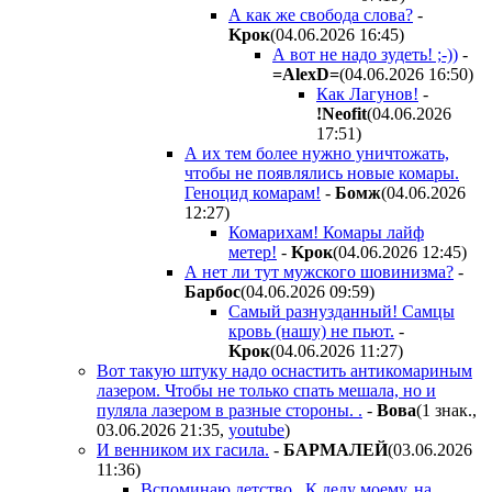
А как же свобода слова?
-
Kpoк
(04.06.2026 16:45
)
А вот не надо зудеть! ;-))
-
=AlexD=
(04.06.2026 16:50
)
Как Лагунов!
-
!Neofit
(04.06.2026
17:51
)
А их тем более нужно уничтожать,
чтобы не появлялись новые комары.
Геноцид комарам!
-
Бoмж
(04.06.2026
12:27
)
Комарихам! Комары лайф
метер!
-
Kpoк
(04.06.2026 12:45
)
А нет ли тут мужского шовинизма?
-
Бapбoc
(04.06.2026 09:59
)
Самый разнузданный! Самцы
кровь (нашу) не пьют.
-
Kpoк
(04.06.2026 11:27
)
Вот такую штуку надо оснастить антикомариным
лазером. Чтобы не только спать мешала, но и
пуляла лазером в разные стороны. .
-
Boвa
(1 знак.,
03.06.2026 21:35
,
youtube
)
И венником их гасила.
-
БAPMAЛEЙ
(03.06.2026
11:36
)
Вспоминаю детство.. К деду моему, на