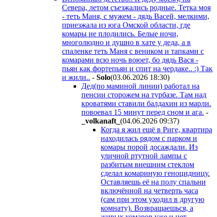
Севера, летом съезжались родные. Тетка моя
- теть Маня, с мужем - дядь Васей, мелкими,
приезжала из юга Омской области, где
комары не плодились. Белые ночи,
многолюдно и душно в хате у деда, а в
спаленке теть Маня с веником и тапками с
комарами всю ночь воюет, бо дядь Вася -
пьян как фортепьян и спит на чердаке.. :) Так
и жили..
-
Solo
(03.06.2026 18:30
)
Дед(по маминой линии) работал на
пенсии сторожем на турбазе. Там над
кроватями ставили балдахин из марли.
повоевал 15 минут перед сном и ага.
-
_volkanaft_
(04.06.2026 09:37
)
Когда я жил ещё в Риге, квартира
находилась рядом с парком и
комары порой досаждали. Из
уличной ртутной лампы с
разбитым внешним стеклом
сделал комариную геноцидницу.
Оставляешь её на полу спальни
включённой на четверть часа
(сам при этом уходил в другую
комнату). Возвращаешься, а
живых комаров уже и нет.
-