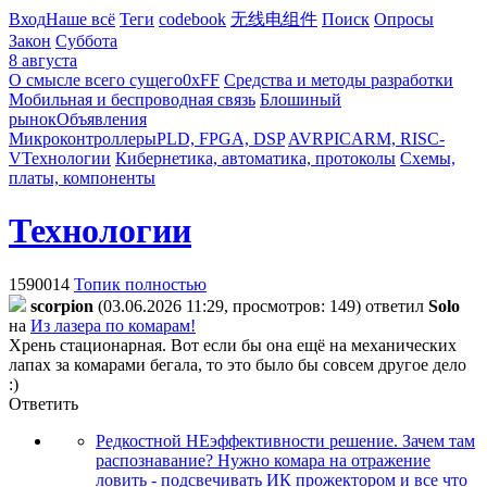
Вход
Наше всё
Теги
codebook
无线电组件
Поиск
Опросы
Закон
Суббота
8 августа
О смысле всего сущего
0xFF
Средства и методы разработки
Мобильная и беспроводная связь
Блошиный
рынок
Объявления
Микроконтроллеры
PLD, FPGA, DSP
AVR
PIC
ARM, RISC-
V
Технологии
Кибернетика, автоматика, протоколы
Схемы,
платы, компоненты
Технологии
1590014
Топик полностью
scorpion
(03.06.2026 11:29, просмотров: 149)
ответил
Solo
на
Из лазера по комарам!
Хрень стационарная. Вот если бы она ещё на механических
лапах за комарами бегала, то это было бы совсем другое дело
:)
Ответить
Редкостной НЕэффективности решение. Зачем там
распознавание? Нужно комара на отражение
ловить - подсвечивать ИК прожектором и все что