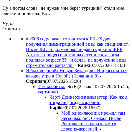
Ну а потом слова "не нужен мне берег турецкий" стали мне
близки и понятны. Вот.
Ну, не.
Ответить
в 2006 году начал готовиться к IELTS для
получения иммиграционной визы как специалист.
После IELTS должен был подавать доки в IEEE
Au, но в процессе инглиша оступился, а когда
поднялся возраст 35+ и баллы на получение визы
стремительно растаяли.
-
Ralex
(07.07.2026 15:33
)
Я бы предпочёл Новую Зеландию. И просыпаться
каждое утро в Новой(!) Зеландии 8)
-
Cкpипaч
(07.07.2026 15:26
)
Там хоббиты.
SciFi
(2 знак., 07.07.2026 15:56
,
картинка
)
Чёрт! Доннерхиммельветтер! Как же я
тогда не догадался, блин.
-
Бapбoc
(07.07.2026 16:07
)
Мой одноклассник прожил там
несколько лет. Сбежал. После
Ростова эта страна кажется
деревня-деревней.
-