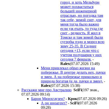
город, и хоть Мельбурн
может похвастаться
большей инженерной
отраслью, но погодка там
так себе, зимой снег, для
меня тогда было важно
если уж ехать, то туда где
снег - редкость. Я жил в
Томске и там зимой были
сугробы пздц и мороз всю
зиму 25-35. В Сиднее
сегодня +13, если что с
учетом полушария у них
сегодня 7 февраля.
-
Ralex
(07.07.2026 15:49
)
Меня привлекал образ жизни на
побережье. В центре делать нех, пауки
и змеи. А на побережье прикольно и
природа богатая (и да, пауки и змеи).
-
Ralex
(07.07.2026 15:38
)
Расскажи мне про Австралию
SciFi
(197 знак.,
07.07.2026 09:14
)
Барон Мюнхгаузен?
-
Kpoк
(07.07.2026 09:26
)
А он иноагент?
-
SciFi
(07.07.2026
09:28
)