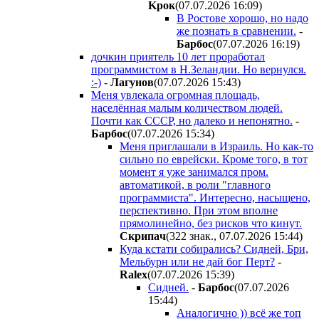
Kpoк
(07.07.2026 16:09
)
В Ростове хорошо, но надо
же познать в сравнении.
-
Бapбoc
(07.07.2026 16:19
)
дочкин приятель 10 лет проработал
программистом в Н.Зеландии. Но вернулся.
:-)
-
Лaгyнoв
(07.07.2026 15:43
)
Меня увлекала огромная площадь,
населённая малым количеством людей.
Почти как СССР, но далеко и непонятно.
-
Бapбoc
(07.07.2026 15:34
)
Меня приглашали в Израиль. Но как-то
сильно по еврейски. Кроме того, в тот
момент я уже занимался пром.
автоматикой, в роли "главного
программиста". Интересно, насыщено,
перспективно. При этом вполне
прямолинейно, без рисков что кинут.
Cкpипaч
(322 знак., 07.07.2026 15:44
)
Куда кстати собирались? Сидней, Бри,
Мельбурн или не дай бог Перт?
-
Ralex
(07.07.2026 15:39
)
Сидней.
-
Бapбoc
(07.07.2026
15:44
)
Аналогично )) всё же топ