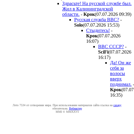
Здрасьте! На русской службе был.
Жил в Калининградской
области.
-
Kpoк
(07.07.2026 09:39
)
Русская служба BBC?
-
Solo
(07.07.2026 15:53
)
Стыдитесь!
-
Kpoк
(07.07.2026
16:07
)
ВВС СССР?
-
SciFi
(07.07.2026
16:17
)
Да! Он же
себя за
волосы
вверх
поднимал.
Kpoк
(07.07
16:35
)
Лето 7534 от сотворения мира. При использовании материалов сайта ссылка на
caxapу
обязательна.
Вебмастер
MMI © MMXXVI