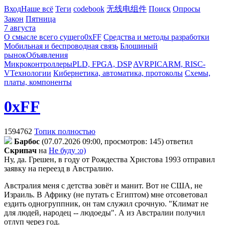
Вход
Наше всё
Теги
codebook
无线电组件
Поиск
Опросы
Закон
Пятница
7 августа
О смысле всего сущего
0xFF
Средства и методы разработки
Мобильная и беспроводная связь
Блошиный
рынок
Объявления
Микроконтроллеры
PLD, FPGA, DSP
AVR
PIC
ARM, RISC-
V
Технологии
Кибернетика, автоматика, протоколы
Схемы,
платы, компоненты
0xFF
1594762
Топик полностью
Бapбoc
(07.07.2026 09:00, просмотров: 145)
ответил
Cкpипaч
на
Не буду :о)
Ну, да. Грешен, в году от Рождества Христова 1993 отправил
заявку на переезд в Австралию.
Австралия меня с детства зовёт и манит. Вот не США, не
Израиль. В Африку (не путать с Египтом) мне отсоветовал
ездить одногруппник, он там служил срочную. "Климат не
для людей, народец -- людоеды". А из Австралии получил
отлуп через год.