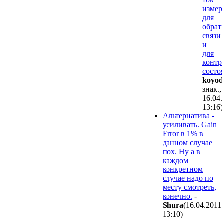
измер
для
обрат
связи
и
для
контр
состо
koyo
знак.,
16.04
13:16
Альтернатива -
усиливать. Gain
Error в 1% в
данном случае
пох. Ну а в
каждом
конкретном
случае надо по
месту смотреть,
конечно.
-
Shura
(16.04.2011
13:10
)