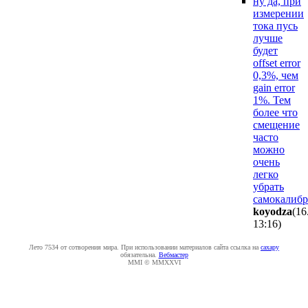
ну да, при
измерении
тока пусь
лучше
будет
offset error
0,3%, чем
gain error
1%. Тем
более что
смещение
часто
можно
очень
легко
убрать
самокалибр
koyodza
(16
13:16
)
Лето 7534 от сотворения мира. При использовании материалов сайта ссылка на
caxapу
обязательна.
Вебмастер
MMI © MMXXVI