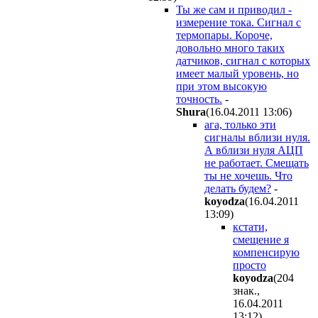
Ты же сам и приводил -
измерение тока. Сигнал с
термопары. Короче,
довольно много таких
датчиков, сигнал с которых
имеет малый уровень, но
при этом высокую
точность.
-
Shura
(16.04.2011 13:06
)
ага, только эти
сигналы вблизи нуля.
А вблизи нуля АЦП
не работает. Смещать
ты не хочешь. Что
делать будем?
-
koyodza
(16.04.2011
13:09
)
кстати,
смещение я
компенсирую
просто
koyodza
(204
знак.,
16.04.2011
13:12
)