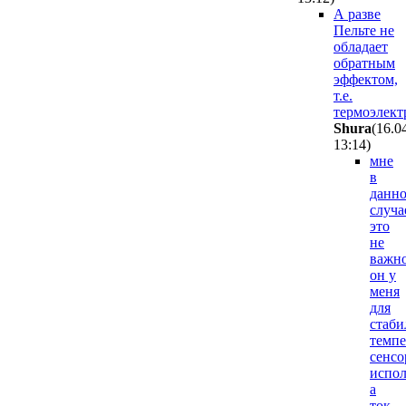
А разве
Пельте не
обладает
обратным
эффектом,
т.е.
термоэлект
Shura
(16.0
13:14
)
мне
в
данн
случа
это
не
важно
он у
меня
для
стаби
темп
сенсо
испол
а
ток