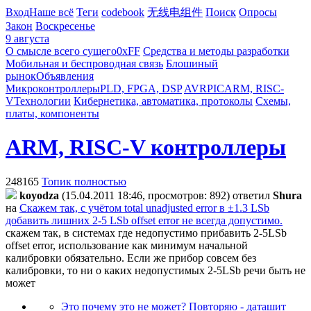
Вход
Наше всё
Теги
codebook
无线电组件
Поиск
Опросы
Закон
Воскресенье
9 августа
О смысле всего сущего
0xFF
Средства и методы разработки
Мобильная и беспроводная связь
Блошиный
рынок
Объявления
Микроконтроллеры
PLD, FPGA, DSP
AVR
PIC
ARM, RISC-
V
Технологии
Кибернетика, автоматика, протоколы
Схемы,
платы, компоненты
ARM, RISC-V контроллеры
248165
Топик полностью
koyodza
(15.04.2011 18:46, просмотров: 892)
ответил
Shura
на
Скажем так, с учётом total unadjusted error в ±1.3 LSb
добавить лишних 2-5 LSb offset error не всегда допустимо.
скажем так, в системах где недопустимо прибавить 2-5LSb
offset error, использование как минимум начальной
калибровки обязательно. Если же прибор совсем без
калибровки, то ни о каких недопустимых 2-5LSb речи быть не
может
Это почему это не может? Повторяю - даташит