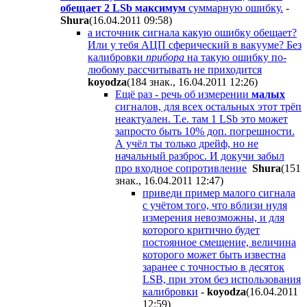
обещает 2 LSb максимум
суммарную ошибку.
-
Shura
(16.04.2011 09:58
)
а источник сигнала какую ошибку обещает?
Или у тебя АЦП сферический в вакууме? Без
калибровки
прибора
на такую ошибку по-
любому рассчитывать не приходится
koyodza
(184 знак., 16.04.2011 12:26
)
Ещё раз - речь об измерении
малых
сигналов, для всех остальных этот трёп
неактуален. Т.е. там 1 LSb это может
запросто быть 10% доп. погрешности.
А учёл ты только дрейф, но не
начальный разброс. И докучи забыл
про входное сопротивление
Shura
(151
знак., 16.04.2011 12:47
)
приведи пример малого сигнала
с учётом того, что вблизи нуля
измерения невозможны, и для
которого критично будет
постоянное смещение, величина
которого может быть известна
заранее с точностью в десяток
LSB, при этом без использования
калибровки
-
koyodza
(16.04.2011
12:59
)