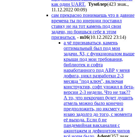
как
один UART
.
Tyмблep
(423 знак.,
11.12.2022 00:09
)
сам прекрасно понимаешь что в давние
времена ты по инерции поставил
ставку не на тот камень под свои
задачи, но боишься себе в этом
признаться.
-
m16
(10.12.2022 23:14
)
а чё признаваться, камень
оптимальный был под мои
задачи. $3, с функционалом выше
крыши под мои требования,
библиотек и софта
наработанного под АВР у меня
дофига, цикл разработки 2-3
месяца "под ключ", включая
конструктив, софт уложил в бета-
версии 2-3 недели. Что не так??
А то, что некрочип будет душить
атмель можно было конечно
предположить, но иксмегу я
юзаю задолго до того, с момента
её выхода. Если б не
пандемийная вакханалия с
ажиотажем и дефицитом чипов
всё норм было
Adept
(357 знак.,