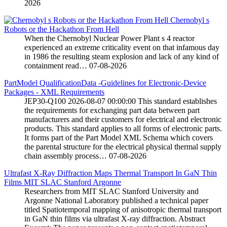
2026
Chernobyl s
Robots or the Hackathon From Hell
When the Chernobyl Nuclear Power Plant s 4 reactor
experienced an extreme criticality event on that infamous day
in 1986 the resulting steam explosion and lack of any kind of
containment read…
07-08-2026
PartModel QualificationData -Guidelines for Electronic-Device
Packages - XML Requirements
JEP30-Q100 2026-08-07 00:00:00 This standard establishes
the requirements for exchanging part data between part
manufacturers and their customers for electrical and electronic
products. This standard applies to all forms of electronic parts.
It forms part of the Part Model XML Schema which covers
the parental structure for the electrical physical thermal supply
chain assembly process…
07-08-2026
Ultrafast X-Ray Diffraction Maps Thermal Transport In GaN Thin
Films MIT SLAC Stanford Argonne
Researchers from MIT SLAC Stanford University and
Argonne National Laboratory published a technical paper
titled Spatiotemporal mapping of anisotropic thermal transport
in GaN thin films via ultrafast X-ray diffraction. Abstract