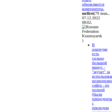
обновляются
компоненты.
mrfirst
(79 знак.,
07.12.2022
08:02
,
)
В
альтиуме
есть
сильно
большой
минус -
"жучат" за
использова
нелицензи
софта - по
полной
(были
прецедент
с
приходом