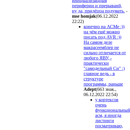
иницыализаццыя
периферии и прерыванй,
ну да, придёцца подумать.
-
mse homjak
(06.12.2022
22:22
)
конечно на АСМе :))
на чём ещё можно
писать под AVR :))
На самом деле
макрасеемблер не
сильно отличается от
любого ЯВУ, -
практически
"самодельный Си" :)
главное ведь - в
структуре
программы, раньше
Adept
(663 знак.,
06.12.2022 22:54
)
у кортексов
очень
функциональны
асм, я иногда
листинги
посматриваю,