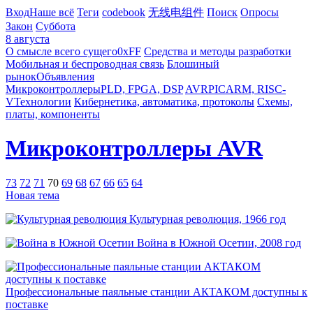
Вход
Наше всё
Теги
codebook
无线电组件
Поиск
Опросы
Закон
Суббота
8 августа
О смысле всего сущего
0xFF
Средства и методы разработки
Мобильная и беспроводная связь
Блошиный
рынок
Объявления
Микроконтроллеры
PLD, FPGA, DSP
AVR
PIC
ARM, RISC-
V
Технологии
Кибернетика, автоматика, протоколы
Схемы,
платы, компоненты
Микроконтроллеры AVR
73
72
71
70
69
68
67
66
65
64
Новая тема
Культурная революция, 1966 год
Война в Южной Осетии, 2008 год
Профессиональные паяльные станции АКТАКОМ доступны к
поставке