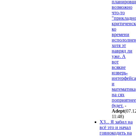
планировщи
возможно
что-то
"прикладно
критиченск
ко
времени
испололнен
хотя эт
навряд ли
уже. А
вот
всякие
юзверь-
интерфейса
и
математика
на сях
поприятнее
будет.
-
Adept
(07.1
11:48
)
ХЗ... Я забил на
всё это и начал
говнокодить на