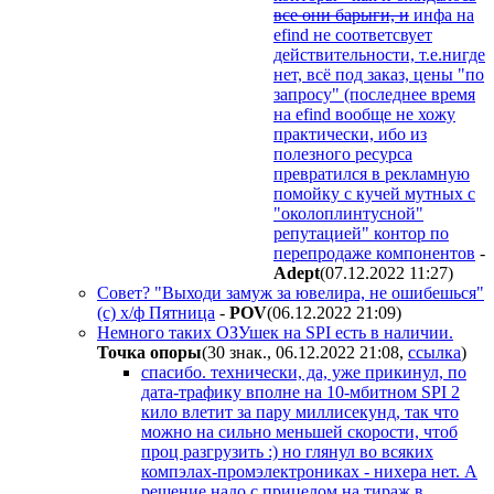
все они барыги, и
инфа на
efind не соответсвует
действительности, т.е.нигде
нет, всё под заказ, цены "по
запросу" (последнее время
на efind вообще не хожу
практически, ибо из
полезного ресурса
превратился в рекламную
помойку с кучей мутных с
"околоплинтусной"
репутацией" контор по
перепродаже компонентов
-
Adept
(07.12.2022 11:27
)
Совет? "Выходи замуж за ювелира, не ошибешься"
(с) х/ф Пятница
-
POV
(06.12.2022 21:09
)
Немного таких ОЗУшек на SPI есть в наличии.
Toчкa oпopы
(30 знак., 06.12.2022 21:08
,
ссылка
)
спасибо. технически, да, уже прикинул, по
дата-трафику вполне на 10-мбитном SPI 2
кило влетит за пару миллисекунд, так что
можно на сильно меньшей скорости, чтоб
проц разгрузить :) но глянул во всяких
компэлах-промэлектрониках - нихера нет. А
решение надо с прицелом на тираж в