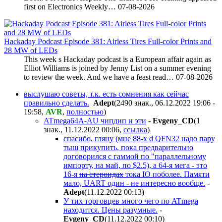
first on Electronics Weekly…
07-08-2026
Hackaday Podcast Episode 381: Airless Tires Full-color Prints and
28 MW of LEDs
This week s Hackaday podcast is a European affair again as
Elliot Williams is joined by Jenny List on a summer evening
to review the week. And we have a feast read…
07-08-2026
выслушаю советы, т.к. есть сомнения как сейчас
правильно сделать.
Adept
(2490 знак., 06.12.2022 19:06 -
19:58
,
AVR
,
полностью
)
ATmega64A-AU чипдип и эти
-
Evgeny_CD
(1
знак., 11.12.2022 00:06
,
ссылка
)
спасибо, гляну (мне 88-х d QFN32 надо пару
тыщ прикупить, пока предварительно
договорился с гаммой по "параллельному
импорту, на май, по $2.5), а 64-я мега - это
16-я
на стероидах
тока IO поболее. Памяти
мало, UART один - не интересно вообще.
-
Adept
(11.12.2022 00:13
)
У тих торговцев много чего по ATmega
находится. Цены разумные.
-
Evgeny_CD
(11.12.2022 00:10
)