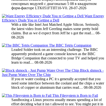
сенсорных модулей с диагональю 5 08 в квадратном
форм-факторе LTK051FTIIT10-V0.
28-07-2026
Want Energy
Efficiency Dude You re Getting a Dell
With a title like Intel Just Matched Apple Silicon. Seriously.
the latest video from Jeff Geerling makes some pretty bold
claims. But as we d expect from Jeff he s got the read…
08-
08-2026
The BBC Tetris Companion
Leaded Solder took on an interesting challenge. The BBC
apparently produced a game console known as the BBC
Bridge Companion that connected to your TV and helped you
learn to read…
08-08-2026
Block shmock -
Just Pump Water Over The Chip
If you re water cooling a PC it s generally accepted that you
need some interface between the coolant and the chips a water
block of copper or aluminum that carries read…
08-08-2026
This Filesystem is Born to Fail
Sandboxing a Linux process usually means spending a lot of
effort deciding what it isn t allowed to see. You might put it in