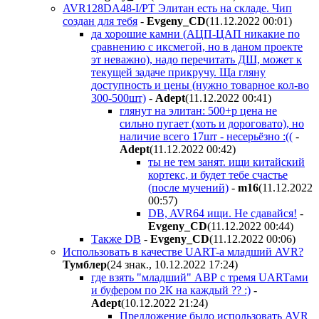
AVR128DA48-I/PT Элитан есть на складе. Чип
создан для тебя
-
Evgeny_CD
(11.12.2022 00:01
)
да хорошие камни (АЦП-ЦАП никакие по
сравнению с иксмегой, но в даном проекте
эт неважно), надо перечитать ДШ, может к
текущей задаче прикручу. Ща гляну
доступность и цены (нужно товарное кол-во
300-500шт)
-
Adept
(11.12.2022 00:41
)
глянут на элитан: 500+р цена не
сильно пугает (хоть и дороговато), но
наличие всего 17шт - несерьёзно :((
-
Adept
(11.12.2022 00:42
)
ты не тем занят. ищи китайский
кортекс, и будет тебе счастье
(после мучений)
-
m16
(11.12.2022
00:57
)
DB, AVR64 ищи. Не сдавайся!
-
Evgeny_CD
(11.12.2022 00:44
)
Также DB
-
Evgeny_CD
(11.12.2022 00:06
)
Использовать в качестве UART-а младший AVR?
Tyмблep
(24 знак., 10.12.2022 17:24
)
где взять "младший" АВР с тремя UARTами
и буфером по 2К на каждый ?? :)
-
Adept
(10.12.2022 21:24
)
Предложение было использовать AVR