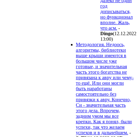
далеко не один
год
дописываться,
но функционал
вполне. Жаль,
что асм.
-
Dingo
(12.12.2022
13:00
)
Методология. Недоось,
алгоритмы, библиотеки
выше крыши имеются в
большом числе уже
готовые, и значительная
часть этого богатства не
привязана к авру или чему-
то ещё. Или они могли
быть наработаны
самостоятельно без
привязки к авру. Конечно,
Си - значительная часть
этого дела. Впрочем,
задним умом мы все
крепки. Как я понял, были
успехи, так что желаем
успехов и в дальнейшем.
-