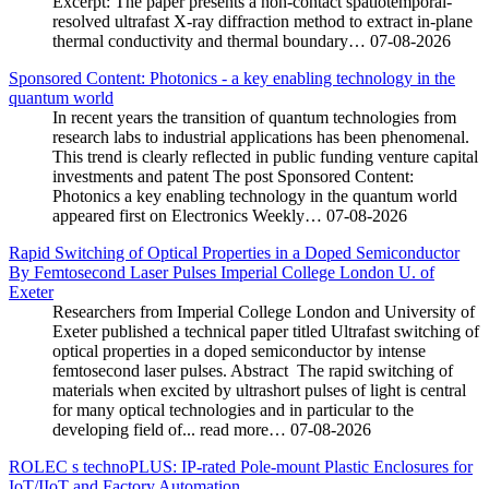
Excerpt: The paper presents a non-contact spatiotemporal-
resolved ultrafast X-ray diffraction method to extract in-plane
thermal conductivity and thermal boundary…
07-08-2026
Sponsored Content: Photonics - a key enabling technology in the
quantum world
In recent years the transition of quantum technologies from
research labs to industrial applications has been phenomenal.
This trend is clearly reflected in public funding venture capital
investments and patent The post Sponsored Content:
Photonics a key enabling technology in the quantum world
appeared first on Electronics Weekly…
07-08-2026
Rapid Switching of Optical Properties in a Doped Semiconductor
By Femtosecond Laser Pulses Imperial College London U. of
Exeter
Researchers from Imperial College London and University of
Exeter published a technical paper titled Ultrafast switching of
optical properties in a doped semiconductor by intense
femtosecond laser pulses. Abstract The rapid switching of
materials when excited by ultrashort pulses of light is central
for many optical technologies and in particular to the
developing field of... read more…
07-08-2026
ROLEC s technoPLUS: IP-rated Pole-mount Plastic Enclosures for
IoT/IIoT and Factory Automation