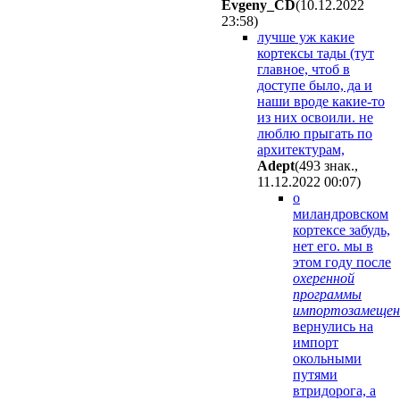
Evgeny_CD
(10.12.2022
23:58
)
лучше уж какие
кортексы тады (тут
главное, чтоб в
доступе было, да и
наши вроде какие-то
из них освоили. не
люблю прыгать по
архитектурам,
Adept
(493 знак.,
11.12.2022 00:07
)
о
миландровском
кортексе забудь,
нет его. мы в
этом году после
охеренной
программы
импортозамещен
вернулись на
импорт
окольными
путями
втридорога, а