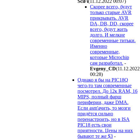
SciFi
(11.12.2022 00:07
)
Скорее всего, будут
только старые AVR
прикрывать. AVR
DA, DB, DD, скорее
всего, будут жить
долго. И мелкие
современные титьки.
Именно
современные,
которые Microchip
сам разработал.
-
Evgeny_CD
(11.12.2022
00:28
)
Однако я бы на PIC18Q
чего-то там современные
посмотрел. До 12к RAM, 16
MIPS, полный фарш
периферии, даже DMA.
Если asm'ачить, то мозги
придётся сильно
перенастроить, но в ISA
PIC18 есть свои
приятности. Цены на них
бывают те же $3
-