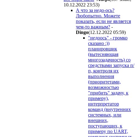
10.12.2022 23:53
)
А что за недо-ось?
Любопытно. Можете
показать, если не является
чем-то важным?
-
Dingo
(12.12.2022 05:59
)
"недоось" - громко
сказано :))
планировщик
(вытесняющая
многозадачность) со
средствами запуска п/
п, контроля их
выполнения
(приоритетами,
возможностью
"прибить" задачу, к
примеру),
интерпретатор
команд (внутренних
системных, или
внешних,
поступающих, к
примеру по UART,
комплект системных