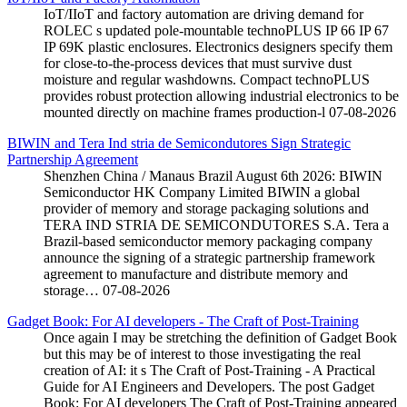
IoT/IIoT and factory automation are driving demand for
ROLEC s updated pole-mountable technoPLUS IP 66 IP 67
IP 69K plastic enclosures. Electronics designers specify them
for close-to-the-process devices that must survive dust
moisture and regular washdowns. Compact technoPLUS
provides robust protection allowing industrial electronics to be
mounted directly on machine frames production-l
07-08-2026
BIWIN and Tera Ind stria de Semicondutores Sign Strategic
Partnership Agreement
Shenzhen China / Manaus Brazil August 6th 2026: BIWIN
Semiconductor HK Company Limited BIWIN a global
provider of memory and storage packaging solutions and
TERA IND STRIA DE SEMICONDUTORES S.A. Tera a
Brazil-based semiconductor memory packaging company
announce the signing of a strategic partnership framework
agreement to manufacture and distribute memory and
storage…
07-08-2026
Gadget Book: For AI developers - The Craft of Post-Training
Once again I may be stretching the definition of Gadget Book
but this may be of interest to those investigating the real
creation of AI: it s The Craft of Post-Training - A Practical
Guide for AI Engineers and Developers. The post Gadget
Book: For AI developers The Craft of Post-Training appeared