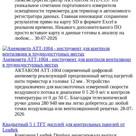
уникальное сочетание портативного измерителя
освещённости термометра для термопар и автономного
регистратора данных. Главная инновация: сохранение
результатов прямо на карту SD в формате Excel в
реальном времени. Никакого дополнительного ПО
просто вставьте карту и данные готовы к анализу на
любом…
30-07-2026
Анемометр АТТ-1004 - инструмент для контроля вентиляции
в труднодоступных местах
АКТАКОМ АТТ-1004 современный цифровой
анемометр реализующий прецизионный метод нагретой
нити термистор в головке 12 мм . Устройство
предназначено для высокоточных измерений скорости
воздушного потока в диапазоне 0 5 20 0 м/с и контроля
температуры от 0 до 50 C. Благодаря телескопической
ручке длина 280 940 мм вы легко доберетесь до любой
точки воздуховода или вентиляционной решетки.
28-07-
2026
Квадратный 5 1 TFT дисплей для контрольных панелей от
Leadtek
Компания Leadtek Displays анонсировала выпуск