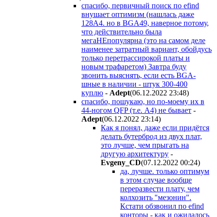
спасибо, первичный поиск по efind
внушает оптимизм (нашлась даже
128A4. но в BGA49, наверное потому,
что действительно была
мегаНЕпопулярна (это на самом деле
наименее затратный вариант, обойдусь
только перетрассирокой платы и
новым трафаретом) Завтра буду
звонить выяснять, если есть BGA-
шные в наличии - штук 300-400
куплю
-
Adept
(06.12.2022 23:48
)
спасибо, пошукаю, но по-моему их в
44-ногом QFP (т.е. А4) не бывает
-
Adept
(06.12.2022 23:14
)
Как я понял, даже если придётся
делать бутерброд из двух плат,
это лучше, чем прыгать на
другую архитектуру
-
Evgeny_CD
(07.12.2022 00:24
)
да, лучше. только оптимум
в этом случае вообще
переразвести плату, чем
колхозить "мезонин".
Кстати обзвонил по efind
конторы - как и ожидалось