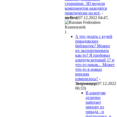
сторонние. 3D модели
компонентов находятся
практически на всё.
-
mrfirst
(07.12.2022 04:47
,
)
А что делать с кучей
пикадовских
библиотек? Можно
их экспортировать
как-то? Я пробовал
альтиум который 17 и
что-то никак... Может
что-то в новых
версиях
изменилось?
-
Звepoящep
(07.12.2022
06:33
)
В альтиуме
отлично
работает
импорт из
пикада - и
библиотеки, и