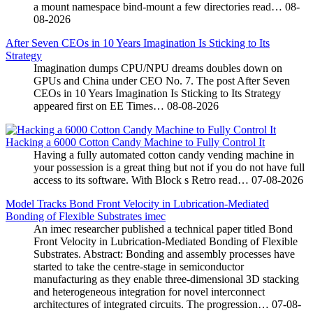
a mount namespace bind-mount a few directories read…
08-
08-2026
After Seven CEOs in 10 Years Imagination Is Sticking to Its
Strategy
Imagination dumps CPU/NPU dreams doubles down on
GPUs and China under CEO No. 7. The post After Seven
CEOs in 10 Years Imagination Is Sticking to Its Strategy
appeared first on EE Times…
08-08-2026
Hacking a 6000 Cotton Candy Machine to Fully Control It
Having a fully automated cotton candy vending machine in
your possession is a great thing but not if you do not have full
access to its software. With Block s Retro read…
07-08-2026
Model Tracks Bond Front Velocity in Lubrication-Mediated
Bonding of Flexible Substrates imec
An imec researcher published a technical paper titled Bond
Front Velocity in Lubrication-Mediated Bonding of Flexible
Substrates. Abstract: Bonding and assembly processes have
started to take the centre-stage in semiconductor
manufacturing as they enable three-dimensional 3D stacking
and heterogeneous integration for novel interconnect
architectures of integrated circuits. The progression…
07-08-