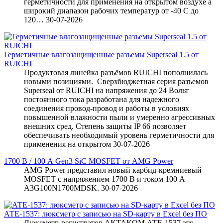
герметичности для применения на открытом воздухе а
широкий диапазон рабочих температур от -40 С до
120…
30-07-2026
Герметичные влагозащищенные разъемы Superseal 1.5 от
RUICHI
Продуктовая линейка разъёмов RUICHI пополнилась
новыми позициями. Сверхбюджетная серия разъемов
Superseal от RUICHI на напряжения до 24 Вольт
постоянного тока разработана для надежного
соединения провод-провод и работы в условиях
повышенной влажности пыли и умеренно агрессивных
внешних сред. Степень защиты IP 66 позволяет
обеспечивать необходимый уровень герметичности для
применения на открытом
30-07-2026
1700 В / 100 А Gen3 SiC MOSFET от AMG Power
AMG Power представил новый карбид-кремниевый
MOSFET с напряжением 1700 В и током 100 А
A3G100N1700MDSK.
30-07-2026
АТЕ-1537: люксметр с записью на SD-карту в Excel без ПО
Люксметр-регистратор АКТАКОМ АТЕ-1537 это