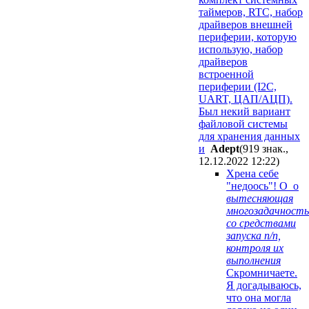
таймеров, RTC, набор
драйверов внешней
периферии, которую
использую, набор
драйверов
встроенной
периферии (I2C,
UART, ЦАП/АЦП).
Был некий вариант
файловой системы
для хранения данных
и
Adept
(919 знак.,
12.12.2022 12:22
)
Хрена себе
"недоось"! О_о
вытесняющая
многозадачность
со средствами
запуска п/п,
контроля их
выполнения
Скромничаете.
Я догадываюсь,
что она могла