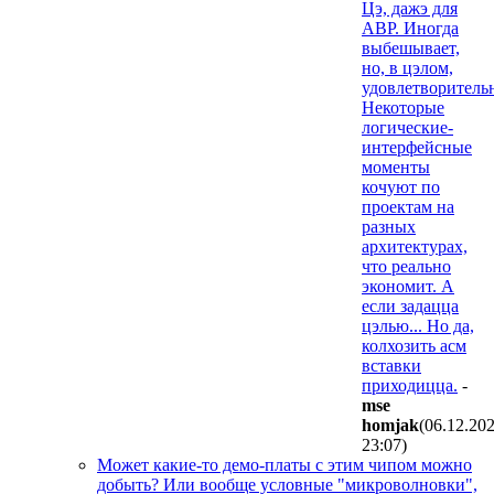
Цэ, дажэ для
АВР. Иногда
выбешывает,
но, в цэлом,
удовлетворитель
Некоторые
логические-
интерфейсные
моменты
кочуют по
проектам на
разных
архитектурах,
что реально
экономит. А
если задацца
цэлью... Но да,
колхозить асм
вставки
приходицца.
-
mse
homjak
(06.12.20
23:07
)
Может какие-то демо-платы с этим чипом можно
добыть? Или вообще условные "микроволновки",