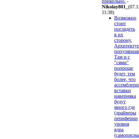
прикольно.
-
Nikolay801_
(07.1
11:38
)
Возможно
стоит
поглядеть
в их
сторону.
Архитекту
популярная
Там и с
"сями"
попроще
будет, тем
более, что
ассемблерн
вставки
наверняка
будут
много где
(драйверы
периферии
уровня
ядра
(самописн