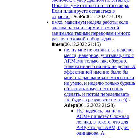
Пора бы уже отползти от этого авра.
Если планируете оставаться в
отрасли.
-
SciFi
(06.12.2022 21:18
)
имхо, максимум неделя работы если
знаком на ты и с арм и с хмегой,
занимался такими переводами много
раз, оч похожий набор задач
-
0men
(06.12.2022 21:15
)
не, ну мне не осилить за неделю,
месяц, наверное, учитывая, что с
ARMами только так, обзорно,
толком ничего на них не делал. А
эффективней именно было бы
мне, т.к. расшаривать мозги пока
не умею, и неделю только будешь
объяснять кому-то что и как
сделать, и потом переделывать,
т.к. будет в результате не то :))
-
Adept
(06.12.2022 21:28
)
Ну, надеюсь, вы не на
АСМе пишете? Сложная
логика, в тексте, что для
АВР, что для АРМ, будет
одинакова. А