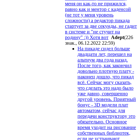
меня он как-то не прижился,
равно как и ментор с каденсой
(не тот у меня уровень
сложности) а редактор пикада
стартует за две секунды, не гадит
в системе и "не стучит на
родину" :)) Хотя вот
Adept
(226
знак., 06.12.2022 22:59
)
На пикаде сидел больше
двадцати лет, перешел на
альтиум два года назад.
После того, как закончил
довольно плотную плату -
наконец дошло, что пикад
всё. Сейчас могу сказать,
что сделать это надо было
уже давно, совершенно
другой уровень. Приятный
бонус - 3D модели плат
автоматом, сейчас для
передачи конструктору это
обязательно. Основное
время уходит на рисование
собственных библиотек,
если не устраивают