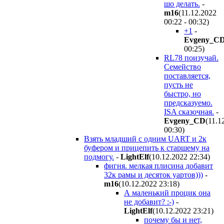
шо делать.
-
m16
(11.12.2022
00:22 - 00:32
)
+1
-
Evgeny_C
00:25
)
RL78 поизучай.
Семейство
поставляется,
пусть не
быстро, но
предсказуемо.
ISA сказочная.
-
Evgeny_CD
(11.1
00:30
)
Взять младший с одним UART и 2к
буфером и прицепить к старшему на
подмогу.
-
LightElf
(10.12.2022 22:34
)
фигня. мелкая плисина добавит
32к рамы и десяток уартов)))
-
m16
(10.12.2022 23:18
)
А маленький процик она
не добавит? :-)
-
LightElf
(10.12.2022 23:21
)
почему бы и нет,