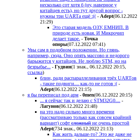
несколько сот хотя б (ну, наверное у
китайцев есть), но тут другой вопрос -
нужны три UARTа ещё :((
-
Adept
(06.12.2022
21:29
)
Это старая модель ОЗУ, ЕМНИП. В
природе есть новая. И Микрочип
делает такое.
-
Toчкa
oпopы
(07.12.2022 07:41
)
Увы сам в подобном положении. Но глянь,
например, сюда. Оно опять массово и недорого
барыжится у китайцев. Не люблю STM, но на
безрыбье...
-
Гyдвин
(1 знак., 06.12.2022 20:15
,
ссылка
)
блин, ради распараллеливания трёх UARTов
- такие подвиги.... как-то не готов :(
-
Adept
(06.12.2022 21:15
)
я бы переписал под арм
-
0men
(06.12.2022 20:15
)
... я сейчас так и делаю с STM32G0....
-
Лaгyнoв
(06.12.2022 21:48
)
на это надо сильно много времени
(рассматриваю только как совсем крайний
вариант) софт
сложный
не очень простой
Adept
(734 знак., 06.12.2022 21:13
)
Как жить дальше-то? Это же даже не
звоночек, а удар дрыном по затылку.