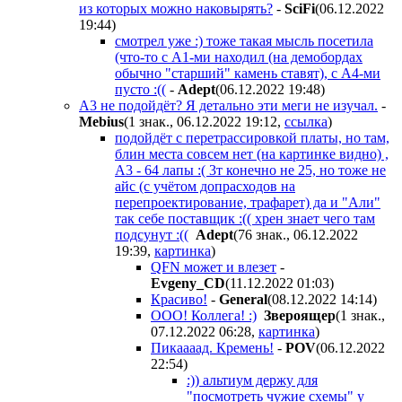
из которых можно наковырять?
-
SciFi
(06.12.2022
19:44
)
смотрел уже :) тоже такая мысль посетила
(что-то с A1-ми находил (на демобордах
обычно "старший" камень ставят), с А4-ми
пусто :((
-
Adept
(06.12.2022 19:48
)
А3 не подойдёт? Я детально эти меги не изучал.
-
Mebius
(1 знак., 06.12.2022 19:12
,
ссылка
)
подойдёт с перетрассировкой платы, но там,
блин места совсем нет (на картинке видно) ,
А3 - 64 лапы :( 3т конечно не 25, но тоже не
айс (с учётом допрасходов на
перепроектирование, трафарет) да и "Али"
так себе поставщик :(( хрен знает чего там
подсунут :((
Adept
(76 знак., 06.12.2022
19:39
,
картинка
)
QFN может и влезет
-
Evgeny_CD
(11.12.2022 01:03
)
Красиво!
-
General
(08.12.2022 14:14
)
ООО! Коллега! :)
Звepoящep
(1 знак.,
07.12.2022 06:28
,
картинка
)
Пикаааад. Кремень!
-
POV
(06.12.2022
22:54
)
:)) альтиум держу для
"посмотреть чужие схемы" у