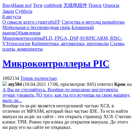
Вход
Наше всё
Теги
codebook
无线电组件
Поиск
Опросы
Закон
Суббота
8 августа
О смысле всего сущего
0xFF
Средства и методы разработки
Мобильная и беспроводная связь
Блошиный
рынок
Объявления
Микроконтроллеры
PLD, FPGA, DSP
AVR
PIC
ARM, RISC-
V
Технологии
Кибернетика, автоматика, протоколы
Схемы,
платы, компоненты
Микроконтроллеры PIC
1092134
Топик полностью
my504
(10.04.2021 17:06, просмотров: 845)
ответил
Kpoк
на
А Вы не стесняйтесь. Вообще-то описание инструмента
лучше узнавать ДО того, как ты его всунешь на свою машину,
мало ли...
Вообще то as-pic является неотделимой частью XC8, в
отличии от MPASM, который был частью IDE. То есть найти
мануал на as-pic на сайте - это открыть страницу XC8. Считаю
клики: ТРИ. Ровно три клика до открытия мануала. До этого
ни разу его на сайте не открывал.