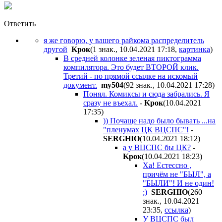
Ответить
я же говорю, у вашего райкома распределитель
другой
Kpoк
(1 знак., 10.04.2021 17:18
,
картинка
)
В средней колонке зеленая пиктограмма
компилятора. Это будет ВТОРОЙ клик.
Третий - по прямой ссылке на искомый
документ.
my504
(92 знак., 10.04.2021 17:28
)
Понял. Комиксы и сюда забрались. Я
сразу не въехал.
-
Kpoк
(10.04.2021
17:35
)
)) Почаще надо было бывать ...на
"пленумах ЦК ВЦСПС"!
-
SERGHIO
(10.04.2021 18:12
)
а у ВЦСПС бы ЦК?
-
Kpoк
(10.04.2021 18:23
)
Ха! Естессно ,
причём не "БЫЛ", а
"БЫЛИ"! И не один!
;)
SERGHIO
(260
знак., 10.04.2021
23:35
,
ссылка
)
У ВЦСПС был