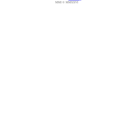
MMI © MMXXVI