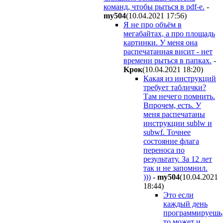
команд, чтобы рыться в pdf-е.
-
my504
(10.04.2021 17:56
)
Я не про объём в
мегабайтах, а про площадь
картинки. У меня она
распечатанная висит - нет
времени рыться в папках.
-
Kpoк
(10.04.2021 18:20
)
Какая из инструкций
требует таблички?
Там нечего помнить.
Впрочем, есть. У
меня распечатаны
инструкции sublw и
subwf. Точнее
состояние флага
переноса по
результату. За 12 лет
так и не запомнил.
)))
-
my504
(10.04.2021
18:44
)
Это если
каждый день
программируешь
то может и