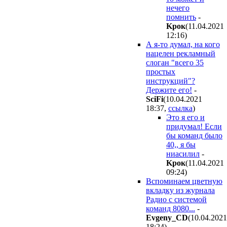
нечего
помнить
-
Kpoк
(11.04.2021
12:16
)
А я-то думал, на кого
нацелен рекламный
слоган "всего 35
простых
инструкций"?
Держите его!
-
SciFi
(10.04.2021
18:37
,
ссылка
)
Это я его и
придумал! Если
бы команд было
40,, я бы
ниасилил
-
Kpoк
(11.04.2021
09:24
)
Вспоминаем цветную
вкладку из журнала
Радио с системой
команд 8080...
-
Evgeny_CD
(10.04.2021
18:24
)