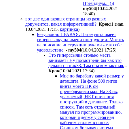
Президиум... )))
-
my504
(10.04.2021
18:40
)
вот две одинаковых страницы из разных
документов. какая информативней?
Kpoк
(1 знак.,
10.04.2021 17:15
,
картинка
)
Безусловно ПРАВАЯ. Патамушта имеет
гиперссылку на имени инструкции. Мотать
на описание инструкции руками - так себе
удовольствие.
-
my504
(10.04.2021 17:25
)
Это гиперссылка столько места
занимает? Ну посмотрели бы как это
делали на пик33. Там она компактная.
-
Kpoк
(10.04.2021 17:34
)
Мне по барабану какой размер у
даташита. На фоне 500 гигов
винта моего ПК он
пренебрежимо мал. На 33-их,
уважаемый, НЕТ описания
инструкций в даташите. Только
список. Там есть отдельный
мануал по программированию,
который я держу у себя над
рабочим столом в папке.
Слишком большая система