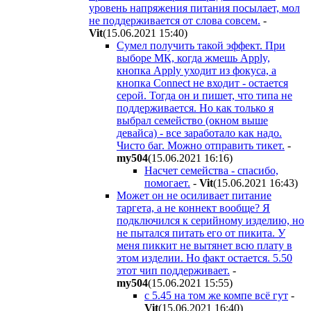
уровень напряжения питания посылает, мол
не поддерживается от слова совсем.
-
Vit
(15.06.2021 15:40
)
Сумел получить такой эффект. При
выборе МК, когда жмешь Apply,
кнопка Apply уходит из фокуса, а
кнопка Connect не входит - остается
серой. Тогда он и пишет, что типа не
поддерживается. Но как только я
выбрал семейство (окном выше
девайса) - все заработало как надо.
Чисто баг. Можно отправить тикет.
-
my504
(15.06.2021 16:16
)
Насчет семейства - спасибо,
помогает.
-
Vit
(15.06.2021 16:43
)
Может он не осиливает питание
таргета, а не коннект вообще? Я
подключился к серийному изделию, но
не пытался питать его от пикита. У
меня пиккит не вытянет всю плату в
этом изделии. Но факт остается. 5.50
этот чип поддерживает.
-
my504
(15.06.2021 15:55
)
c 5.45 на том же компе всё гут
-
Vit
(15.06.2021 16:40
)