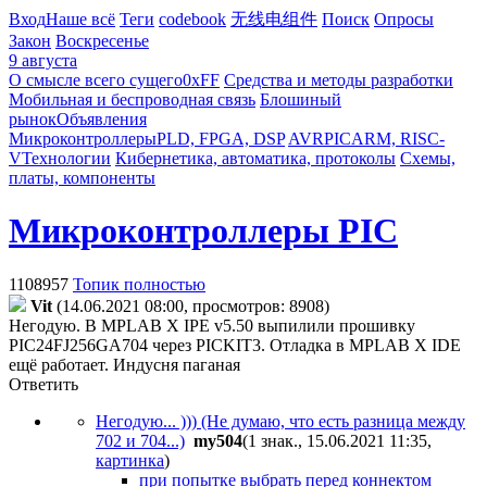
Вход
Наше всё
Теги
codebook
无线电组件
Поиск
Опросы
Закон
Воскресенье
9 августа
О смысле всего сущего
0xFF
Средства и методы разработки
Мобильная и беспроводная связь
Блошиный
рынок
Объявления
Микроконтроллеры
PLD, FPGA, DSP
AVR
PIC
ARM, RISC-
V
Технологии
Кибернетика, автоматика, протоколы
Схемы,
платы, компоненты
Микроконтроллеры PIC
1108957
Топик полностью
Vit
(14.06.2021 08:00, просмотров: 8908)
Негодую. В MPLAB X IPE v5.50 выпилили прошивку
PIC24FJ256GA704 через PICKIT3. Отладка в MPLAB X IDE
ещё работает. Индусня паганая
Ответить
Негодую... ))) (Не думаю, что есть разница между
702 и 704...)
my504
(1 знак., 15.06.2021 11:35
,
картинка
)
при попытке выбрать перед коннектом