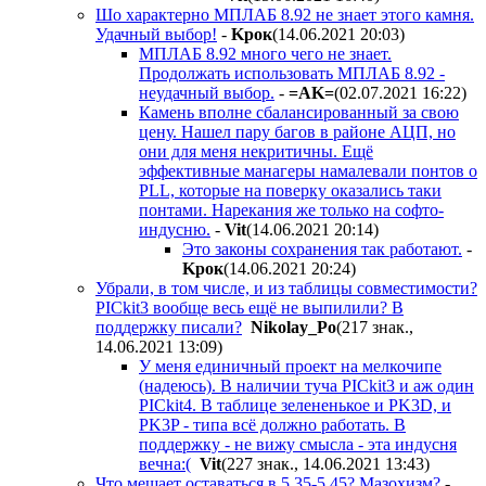
Шо характерно МПЛАБ 8.92 не знает этого камня.
Удачный выбор!
-
Kpoк
(14.06.2021 20:03
)
МПЛАБ 8.92 много чего не знает.
Продолжать использовать МПЛАБ 8.92 -
неудачный выбор.
-
=AK=
(02.07.2021 16:22
)
Камень вполне сбалансированный за свою
цену. Нашел пару багов в районе АЦП, но
они для меня некритичны. Ещё
эффективные манагеры намалевали понтов о
PLL, которые на поверку оказались таки
понтами. Нарекания же только на софто-
индусню.
-
Vit
(14.06.2021 20:14
)
Это законы сохранения так работают.
-
Kpoк
(14.06.2021 20:24
)
Убрали, в том числе, и из таблицы совместимости?
PICkit3 вообще весь ещё не выпилили? В
поддержку писали?
Nikolay_Po
(217 знак.,
14.06.2021 13:09
)
У меня единичный проект на мелкочипе
(надеюсь). В наличии туча PICkit3 и аж один
PICkit4. В таблице зелененькое и PK3D, и
PK3P - типа всё должно работать. В
поддержку - не вижу смысла - эта индусня
вечна:(
Vit
(227 знак., 14.06.2021 13:43
)
Что мешает оставаться в 5.35-5.45? Мазохизм?
-