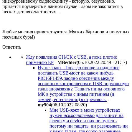
низкоуровневому быдлокодингу - которую, безусловно,
придётся поумерить в данном случае - дабы не закопаться в
песках
деталях-частностях...
Любые мнения приветствуются. Мягких барханов и попутных
песчаных бурь!)
Ответить
Жду появления СН/СК с USB, а пока плотно
применяю EP
-
MBedder
(05.10.2022 20:49 - 21:17
)
Ну не знаю... Гораздо проще и надежнее
поставить USB-мост на каком нибудь
PIC16F1459, заодно обеспечив между
основным контроллером и USB нормальную
гальваноразвязку. Тащить пины основного
МК в устройства с иным питанием (и
землей, естественно) я стремаюсь.
-
my504
(06.10.2022 08:20
)
Мне USB-
хост
в моих устройствах
нужен
исключительно
для записи на
флешку, а device и нах не нужен -
поэтому ни тащить, ни развязывать ни
к чему. И там, где особо одаренные