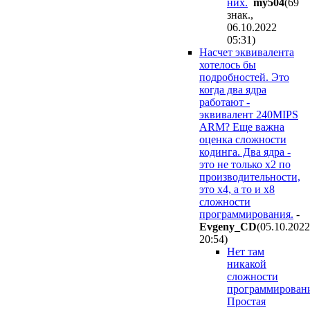
них.
my504
(69
знак.,
06.10.2022
05:31
)
Насчет эквивалента
хотелось бы
подробностей. Это
когда два ядра
работают -
эквивалент 240MIPS
ARM? Еще важна
оценка сложности
кодинга. Два ядра -
это не только x2 по
производительности,
это x4, а то и x8
сложности
программирования.
-
Evgeny_CD
(05.10.2022
20:54
)
Нет там
никакой
сложности
программировани
Простая