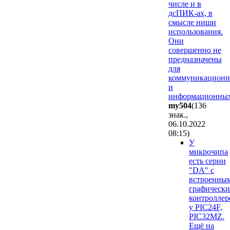
числе и в
дсПИК-ах, в
смысле ниши
использования.
Они
совершенно не
предназначены
для
коммуникацион
и
информационны
my504
(136
знак.,
06.10.2022
08:15
)
У
микрочипа
есть серии
"DA" с
встроенны
графическ
контроллер
у PIC24F,
PIC32MZ.
Ещё на