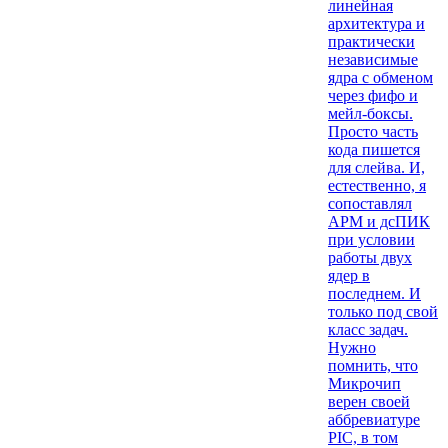
линейная
архитектура и
практически
независимые
ядра с обменом
через фифо и
мейл-боксы.
Просто часть
кода пишется
для слейва. И,
естественно, я
сопоставлял
АРМ и дсПИК
при условии
работы двух
ядер в
последнем. И
только под свой
класс задач.
Нужно
помнить, что
Микрочип
верен своей
аббревиатуре
PIC, в том