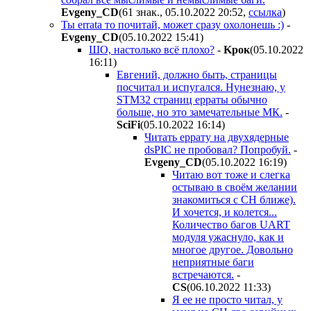
Evgeny_CD
(61 знак., 05.10.2022 20:52
,
ссылка
)
Ты errata то почитай, может сразу охолонешь :)
-
Evgeny_CD
(05.10.2022 15:41
)
ШО, настолько всё плохо?
-
Kpoк
(05.10.2022
16:11
)
Евгений, должно быть, страницы
посчитал и испугался. Нунезнаю, у
STM32 страниц ерраты обычно
больше, но это замечательные МК.
-
SciFi
(05.10.2022 16:14
)
Читать еррату на двухядерные
dsPIC не пробовал? Попробуй.
-
Evgeny_CD
(05.10.2022 16:19
)
Читаю вот тоже и слегка
остываю в своём желании
знакомиться с CH ближе).
И хочется, и колется...
Количество багов UART
модуля ужаснуло, как и
многое другое. Довольно
неприятные баги
встречаются.
-
CS
(06.10.2022 11:33
)
Я ее не просто читал, у