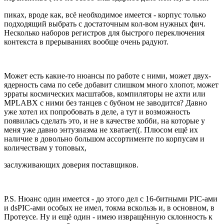
пиках, вроде как, всё необходимое имеется - корпус только
подходящий выбрать с достаточным кол-вом нужных фич.
Несколько наборов регистров для быстрого переключения
контекста в прерываниях вообще очень радуют.
Может есть какие-то нюансы по работе с ними, может двух-
ядерность сама по себе добавит слишком много хлопот, может
эрраты космических масштабов, компиляторы не ахти или
MPLABX с ними без танцев с бубном не заводится? Давно
уже хотел их попробовать в деле, а тут и возможность
появилась сделать это, и не в качестве хобби, на которые у
меня уже давно энтузиазма не хватает((. Плюсом ещё их
наличие в довольно большом ассортименте по корпусам и
количествам у топовых,
заслуживающих доверия поставщиков.
P.S. Нюанс один имеется - до этого дел с 16-битными PIC-ами
и dsPIC-ами особых не имел, токма вскользь и, в основном, в
Протеусе. Ну и ещё один - имею извращённую склонность к