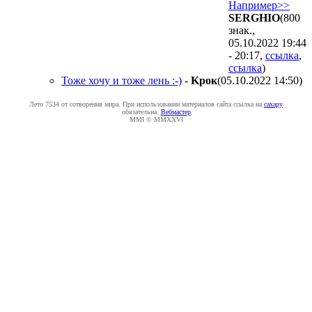
Например>>
SERGHIO
(800
знак.,
05.10.2022 19:44
- 20:17
,
ссылка
,
ссылка
)
Тоже хочу и тоже лень :-)
-
Kpoк
(05.10.2022 14:50
)
Лето 7534 от сотворения мира. При использовании материалов сайта ссылка на
caxapу
обязательна.
Вебмастер
MMI © MMXXVI