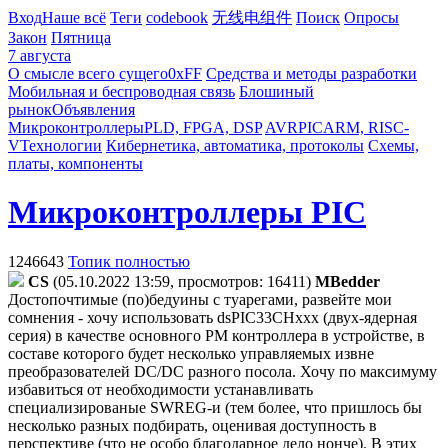
Вход
Наше всё
Теги
codebook
无线电组件
Поиск
Опросы
Закон
Пятница
7 августа
О смысле всего сущего
0xFF
Средства и методы разработки
Мобильная и беспроводная связь
Блошиный
рынок
Объявления
Микроконтроллеры
PLD, FPGA, DSP
AVR
PIC
ARM, RISC-
V
Технологии
Кибернетика, автоматика, протоколы
Схемы,
платы, компоненты
Микроконтроллеры PIC
1246643
Топик полностью
CS
(05.10.2022 13:59, просмотров: 16411)
MBedder
Достопочтимые (по)бедуины с туарегами, развейте мои
сомнения - хочу использовать dsPIC33CHxxx (двух-ядерная
серия) в качестве основного PM контроллера в устройстве, в
составе которого будет несколько управляемых извне
преобразователей DC/DC разного посола. Хочу по максимуму
избавиться от необходимости устанавливать
специализированые SWREG-и (тем более, что пришлось бы
несколько разных подбирать, оценивая доступность в
перспективе (что не особо благодарное дело нонче). В этих