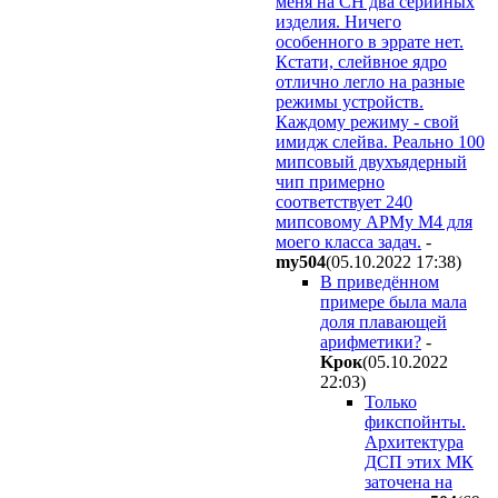
меня на СН два серийных
изделия. Ничего
особенного в эррате нет.
Кстати, слейвное ядро
отлично легло на разные
режимы устройств.
Каждому режиму - свой
имидж слейва. Реально 100
мипсовый двухъядерный
чип примерно
соответствует 240
мипсовому АРМу М4 для
моего класса задач.
-
my504
(05.10.2022 17:38
)
В приведённом
примере была мала
доля плавающей
арифметики?
-
Kpoк
(05.10.2022
22:03
)
Только
фикспойнты.
Архитектура
ДСП этих МК
заточена на