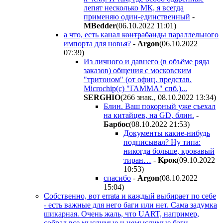
лепят несколько МК, я всегда
применяю один-единственный
-
MBedder
(06.10.2022 11:01
)
а что, есть канал
контрабанды
параллельного
импорта для новья?
-
Argon
(06.10.2022
07:39
)
Из личного и давнего (в объёме ряда
заказов) общения с московским
"тритоном" (от офиц. представ.
Microchip(c) "ГАММА" спб.)...
SERGHIO
(266 знак., 08.10.2022 13:34
)
Блин. Ваш покорный уже съехал
на китайцев, на GD, блин.
-
Бapбoc
(08.10.2022 21:53
)
Документы какие-нибудь
подписывал? Ну типа:
никогда больше, кровавый
тиран…
-
Kpoк
(09.10.2022
10:53
)
спасибо
-
Argon
(08.10.2022
15:04
)
Собственно, вот errata и каждый выбирает по себе
- есть важные для него баги или нет. Сама задумка
шикарная. Очень жаль, что UART, например,
собрал все мыслимые и немыслимые баги.