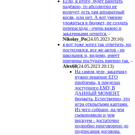
Если, в итоге, будет работать
надёжно, то абсолютно не
волнует, есть там аппаратный
косяк, или нет. А вот умение
уложиться в бюджет, не создать
перерасхода - очень важно и
заказчиками ценится.
-
Nikolay_Po
(24.05.2023 20:16
)
я вот тоже хотел так ответить, но
постеснялся. все же автор - не
школьник и, видимо, имеет
причины поступать именно так.
-
Alex68
(24.05.2023 20:13
)
На самом деле, заказчику
нужно решение ЕГО
проблемы, в пределах
доступного ЕМУ, В
ДАННЫЙ МОМЕНТ
бюджета. Естественно, это
игра открытыми картами.
Из чего собрано, на чем
съекономили и чем
рискуем - достаточно
подробно проговорено до
подписания договора.