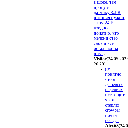
в шоке, там
процу и
датчику 3.3 В
питания нужно,
а там 24 В
входное,
понятно, что
мелкий стаб
сдох и все
остальное за
ним.
-
Visitor
(24.05.202
20:29
)
ну
понятно,
что в
дешевых
изделиях
нет защит.
я вот
ставлю
crowbar
почти
всегда.
-
Alex68
(24.