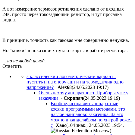
А вот измерение термосопротивления сделано от входных
24в, просто через токозадающий резистор, и тут просадка
видна.
В принципе, точность как таковая мне совершенно ненужна.
Но "кивки" в показаниях путают карты в работе регулятора.
... но не любой ценой.
Ответить
а классический логометрический вариант -
пустить и на опору ацп и на термодатчик одно
напряжение?
-
Alex68
(24.05.2023 19:17
)
Очень нехочу аппаратного. Приборы уже у
заказчика.
-
Cкpипaч
(24.05.2023 19:19
)
Вообще, исправлять аппаратные
косяки программыми методами, это
наглое наипалово заказчика. За это
можно и канделябром по хитрой роже..
:)
Xaoc
(104 знак., 24.05.2023 19:54
,
)