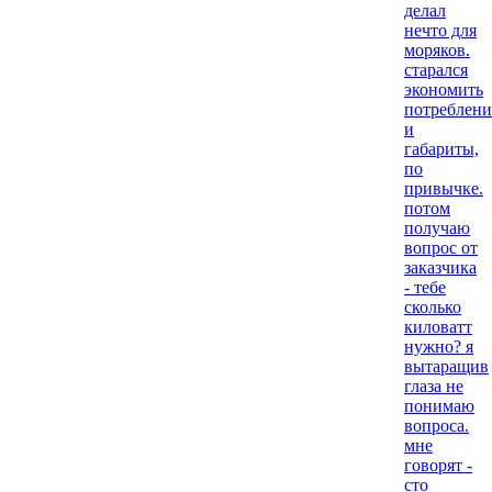
делал
нечто для
моряков.
старался
экономить
потреблени
и
габариты,
по
привычке.
потом
получаю
вопрос от
заказчика
- тебе
сколько
киловатт
нужно? я
вытаращив
глаза не
понимаю
вопроса.
мне
говорят -
сто