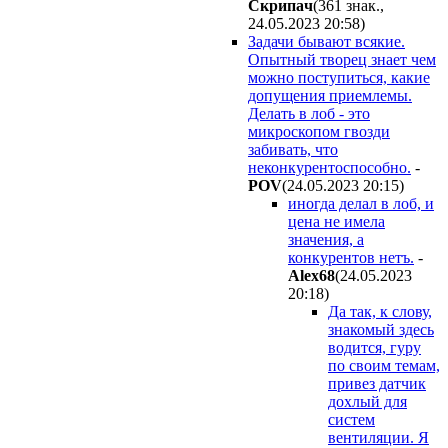
Cкpипaч
(361 знак.,
24.05.2023 20:58
)
Задачи бывают всякие.
Опытный творец знает чем
можно поступиться, какие
допущения приемлемы.
Делать в лоб - это
микроскопом гвозди
забивать, что
неконкурентоспособно.
-
POV
(24.05.2023 20:15
)
иногда делал в лоб, и
цена не имела
значения, а
конкурентов нетъ.
-
Alex68
(24.05.2023
20:18
)
Да так, к слову,
знакомый здесь
водится, гуру
по своим темам,
привез датчик
дохлый для
систем
вентиляции. Я