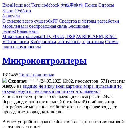
Вход
Наше всё
Теги
codebook
无线电组件
Поиск
Опросы
Закон
Суббота
8 августа
О смысле всего сущего
0xFF
Средства и методы разработки
Мобильная и беспроводная связь
Блошиный
рынок
Объявления
Микроконтроллеры
PLD, FPGA, DSP
AVR
PIC
ARM, RISC-
V
Технологии
Кибернетика, автоматика, протоколы
Схемы,
платы, компоненты
Микроконтроллеры
1312455
Топик полностью
пророк
Cкpипaч
(24.05.2023 19:02, просмотров: 571)
ответил
Alex68
на
видимо не вижу всей картины мира. пульсации то
откуда берутся - негодный бп питает что именно?
Запитал свое устройство от имеющихся в агрегате 24vac.
Через диод и дополнительный (китайский) стабилизатор.
Потребление мизерное, стабилизатор не справляется, дает
проседание до двадцати вольт.
В моем устройстве дальше dc-dc в 5вольт, и по пятивольтовой
части просадки нет.