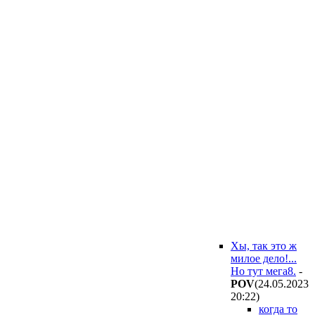
Хы, так это ж
милое дело!...
Но тут мега8.
-
POV
(24.05.2023
20:22
)
когда то