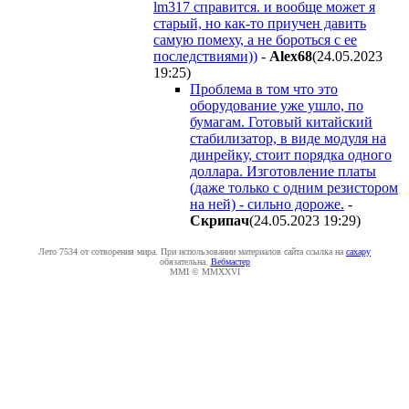
lm317 справится. и вообще может я
старый, но как-то приучен давить
самую помеху, а не бороться с ее
последствиями))
-
Alex68
(24.05.2023
19:25
)
Проблема в том что это
оборудование уже ушло, по
бумагам. Готовый китайский
стабилизатор, в виде модуля на
динрейку, стоит порядка одного
доллара. Изготовление платы
(даже только с одним резистором
на ней) - сильно дороже.
-
Cкpипaч
(24.05.2023 19:29
)
Лето 7534 от сотворения мира. При использовании материалов сайта ссылка на
caxapу
обязательна.
Вебмастер
MMI © MMXXVI