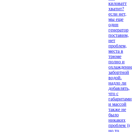
киловатт
хватит?
если нет,
мы еще
один
генератор
поставим,
нет
проблем,
места в
трюме
полно и
охлаждени
забортной
водой.
надло ли
добавлять,
что с
габаритами
и массой
также не
было
никаких
проблем ))
но то